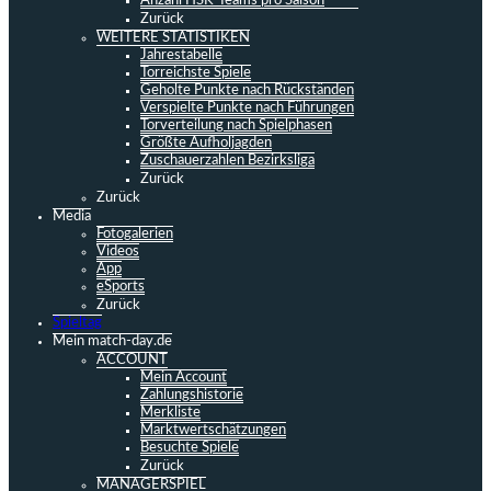
Anzahl HSK-Teams pro Saison
Zurück
WEITERE STATISTIKEN
Jahrestabelle
Torreichste Spiele
Geholte Punkte nach Rückständen
Verspielte Punkte nach Führungen
Torverteilung nach Spielphasen
Größte Aufholjagden
Zuschauerzahlen Bezirksliga
Zurück
Zurück
Media
Fotogalerien
Videos
App
eSports
Zurück
Spieltag
Mein match-day.de
ACCOUNT
Mein Account
Zahlungshistorie
Merkliste
Marktwertschätzungen
Besuchte Spiele
Zurück
MANAGERSPIEL