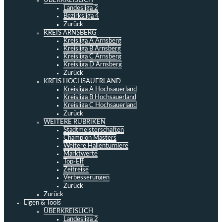
ÜBERKREISLICH
Landesliga 2
Bezirksliga 4
Zurück
KREIS ARNSBERG
Kreisliga A Arnsberg
Kreisliga B Arnsberg
Kreisliga C Arnsberg
Kreisliga D Arnsberg
Zurück
KREIS HOCHSAUERLAND
Kreisliga A Hochsauerland
Kreisliga B Hochsauerland
Kreisliga C Hochsauerland
Zurück
WEITERE RUBRIKEN
Stadtmeisterschaften
Champion Masters
Weitere Hallenturniere
Marktwerte
Top-Elf
Zeitreise
Verbesserungen
Zurück
Zurück
Ligen & Tools
ÜBERKREISLICH
Landesliga 2