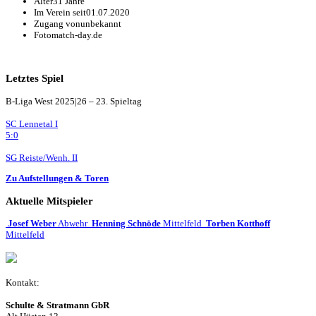
Alter
31 Jahre
Im Verein seit
01.07.2020
Zugang von
unbekannt
Foto
match-day.de
Letztes Spiel
B-Liga West 2025|26 – 23. Spieltag
SC Lennetal I
5:0
SG Reiste/Wenh. II
Zu Aufstellungen & Toren
Aktuelle Mitspieler
Josef Weber
Abwehr
Henning Schnöde
Mittelfeld
Torben Kotthoff
Mittelfeld
Kontakt:
Schulte & Stratmann GbR