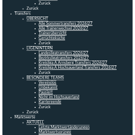
Zurück
Zurück
Transfers
ÜBERSICHT
Alle Sommertransfers 2026|27
Alle Trainerwechsel 2026|27
Trainerübersicht
Gerüchteküche
Zurück
LIGENINTERN
Landesligatransfers 2026|27
Bezirksligatransfers 2026|27
Kreisliga A Arnsberg Transfers 2026|27
Kreisliga A Hochsauerland Transfers 2026|27
Zurück
BESONDERE TEAMS
Vereinslos
Unbekannt
Pausiert
Nicht im Hochsauerland
Karriereende
Zurück
Zurück
Marktwerte
AKTUELL
Letzte Marktwertänderungen
Marktwertsprünge