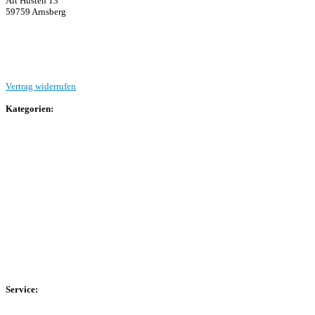
Alt Hüsten 13
59759 Arnsberg
Beitrag einreichen
Vertrag widerrufen
Kategorien:
Allgemein
Landesliga 2
Bezirksliga 4
Kreisliga A Arnsberg
Kreisliga A Hochsauerland
Kreisliga B Arnsberg
Kreisliga B Hochsauerland
Kreisliga C Arnsberg
HSK-Kreisliga C West
HSK-Kreisliga C Ost
Kreisliga D Arnsberg
Service:
Spieltag