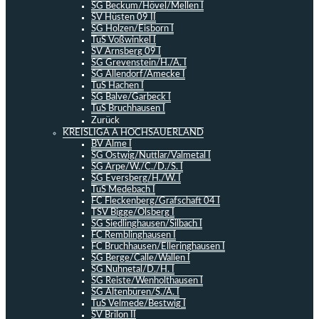
SG Beckum/Hövel/Mellen I
SV Hüsten 09 II
SG Holzen/Eisborn I
TuS Voßwinkel I
SV Arnsberg 09 I
SG Grevenstein/H./A. I
SG Allendorf/Amecke I
TuS Hachen I
SG Balve/Garbeck I
TuS Bruchhausen I
Zurück
KREISLIGA A HOCHSAUERLAND
BV Alme I
SG Ostwig/Nuttlar/Valmetal I
SG Arpe/W./C./D./S. I
SG Eversberg/H./W. I
TuS Medebach I
FC Fleckenberg/Grafschaft 04 I
TSV Bigge/Olsberg I
SG Siedlinghausen/Silbach I
FC Remblinghausen I
FC Bruchhausen/Elleringhausen I
SG Berge/Calle/Wallen I
SG Nuhnetal/D./H. I
SG Reiste/Wenholthausen I
SG Altenbüren/S./A. I
TuS Velmede/Bestwig I
SV Brilon II