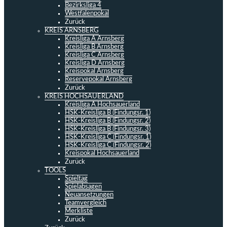
Bezirksliga 4
Westfalenpokal
Zurück
KREIS ARNSBERG
Kreisliga A Arnsberg
Kreisliga B Arnsberg
Kreisliga C Arnsberg
Kreisliga D Arnsberg
Kreispokal Arnsberg
Reservepokal Arnsberg
Zurück
KREIS HOCHSAUERLAND
Kreisliga A Hochsauerland
HSK-Kreisliga B (Findungsr. 1)
HSK-Kreisliga B (Findungsr. 2)
HSK-Kreisliga B (Findungsr. 3)
HSK-Kreisliga C (Findungsr. 1)
HSK-Kreisliga C (Findungsr. 2)
Kreispokal Hochsauerland
Zurück
TOOLS
Spieltag
Spielabsagen
Neuansetzungen
Teamvergleich
Merkliste
Zurück