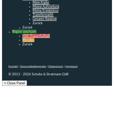
Mein Kader
Meine Aufstellung
Meine Ergebnisse
Transfermarkt
Gesamt-Ranking
Zurück
Zurück
Region wechseln
HSK-Frauenfußball
Menden
Zurück
Kontakt
|
Nutzungsbedingungen
|
Datenschutz
|
Impressum
© 2013 - 2026 Schulte & Stratmann GbR
× Close Panel