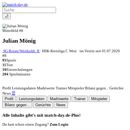
🌙
Mittelfeld
#8
Julian Mönig
SG Reiste/Wenholth. II
·
HSK-Kreisliga C West
·
im Verein seit 01.07.2020
#8
95
Spiele
11
Tore
16
Einwechslungen
204
Spielminuten
Profil
Leistungsdaten
Marktwerte
Trainer
Mitspieler
Bilanz gegen...
Gerüchte
☰
News
Profil
Leistungsdaten
Marktwerte
Trainer
Mitspieler
Bilanz gegen...
Gerüchte
News
Alle Inhalte gibt's mit match-day.de-Plus!
Du hast schon einen Zugang?
Zum Login