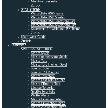
Marktwertverluste
Zurück
STATISTIKEN
Wertvollste HSK-Teams
Wertvollste HSK-Spieler
Wertvollste HSK-Teams pro Liga
Wertvollste HSK-Spieler pro Liga
Kaderwert-Entwicklung HSK-Teams
Zurück
Marktwert-Guide
Zurück
Statistiken
SPIELERSTATISTIKEN
Meiste Spiele
Meiste gemeinsame Spiele
Meiste Tore
Meiste Tore in einem Spiel
Tore pro Spiel
Tore pro 90 Minuten
Meiste Jokertore
Meiste Last-Minute-Tore
Meiste Elfmeter-Tore
Längste Torserien
Größte Toranteile
Weiße Weste
Meiste Einsatzminuten
Meiste Einwechselungen
Meiste Auswechselungen