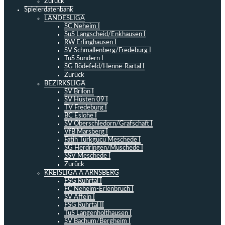
Zurück
Spielerdatenbank
LANDESLIGA
SC Neheim I
SuS Langscheid/Enkhausen I
RW Erlinghausen I
SV Schmallenberg/Fredeburg I
TuS Sundern I
SG Bödefeld/Henne-Rartal I
Zurück
BEZIRKSLIGA
SV Brilon I
SV Hüsten 09 I
TV Fredeburg I
BC Eslohe I
SV Oberschledorn/Grafschaft I
VfB Marsberg I
Fatih Türkgücü Meschede I
SG Herdringen/Müschede I
SSV Meschede I
Zurück
KREISLIGA A ARNSBERG
FSG Ruhrtal I
FC Neheim-Erlenbruch I
SV Affeln I
FSG Ruhrtal II
TuS Langenholthausen I
SV Bachum/Bergheim I