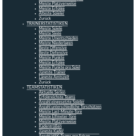
Meiste Platzverweise
Meiste Erfolge
Älteste Spieler
Zurück
TRAINERSTATISTIKEN
Meiste Spiele
Meiste Siege
Meiste Unentschieden
Meiste Niederlagen
Beste Offensive
Beste Defensive
Meiste Punkte
Meiste Erfolge
Meiste Punkte pro Spiel
Jüngste Trainer
Längste Amtszeit
Zurück
TEAMSTATISTIKEN
Aktuelle Serien
Erfolgreichste Teams
Anzahl eingesetzte Spieler
Anzahl unterschiedliche Torschützen
Meiste Last-Minute-Tore
Meiste Elfmeter-Tore
Meiste Platzverweise
Kadergrößen
Jüngste Kader