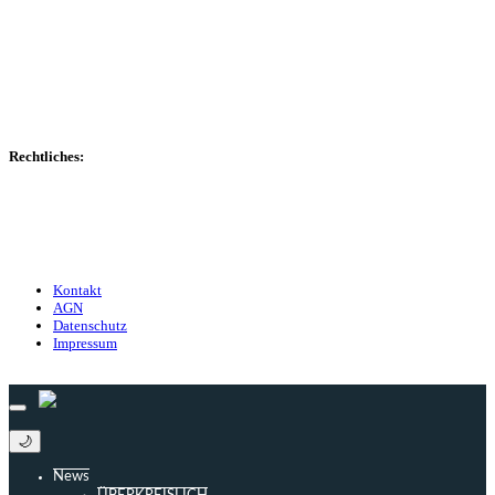
Spielerdatenbank
Transfers
Marktwerte
Statistiken
Gerüchte
Managerspiel
Rechtliches:
Kontakt
Nutzungsbedingungen
Datenschutz
Impressum
Kontakt
AGN
Datenschutz
Impressum
© 2013 - 2026 match-day.de | Die aktuellsten News des Sauerlandfußballs
🌙
News