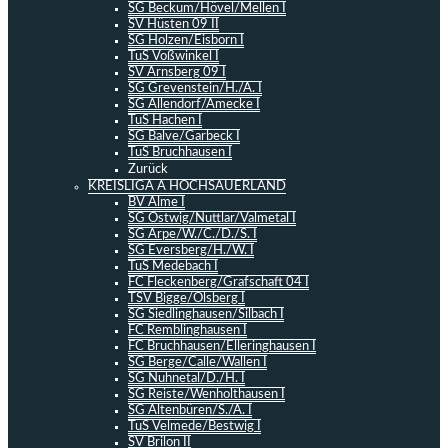
SG Beckum/Hövel/Mellen I
SV Hüsten 09 II
SG Holzen/Eisborn I
TuS Voßwinkel I
SV Arnsberg 09 I
SG Grevenstein/H./A. I
SG Allendorf/Amecke I
TuS Hachen I
SG Balve/Garbeck I
TuS Bruchhausen I
Zurück
KREISLIGA A HOCHSAUERLAND
BV Alme I
SG Ostwig/Nuttlar/Valmetal I
SG Arpe/W./C./D./S. I
SG Eversberg/H./W. I
TuS Medebach I
FC Fleckenberg/Grafschaft 04 I
TSV Bigge/Olsberg I
SG Siedlinghausen/Silbach I
FC Remblinghausen I
FC Bruchhausen/Elleringhausen I
SG Berge/Calle/Wallen I
SG Nuhnetal/D./H. I
SG Reiste/Wenholthausen I
SG Altenbüren/S./A. I
TuS Velmede/Bestwig I
SV Brilon II