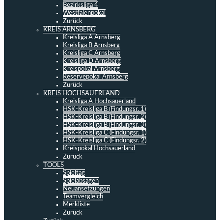
Bezirksliga 4
Westfalenpokal
Zurück
KREIS ARNSBERG
Kreisliga A Arnsberg
Kreisliga B Arnsberg
Kreisliga C Arnsberg
Kreisliga D Arnsberg
Kreispokal Arnsberg
Reservepokal Arnsberg
Zurück
KREIS HOCHSAUERLAND
Kreisliga A Hochsauerland
HSK-Kreisliga B (Findungsr. 1)
HSK-Kreisliga B (Findungsr. 2)
HSK-Kreisliga B (Findungsr. 3)
HSK-Kreisliga C (Findungsr. 1)
HSK-Kreisliga C (Findungsr. 2)
Kreispokal Hochsauerland
Zurück
TOOLS
Spieltag
Spielabsagen
Neuansetzungen
Teamvergleich
Merkliste
Zurück