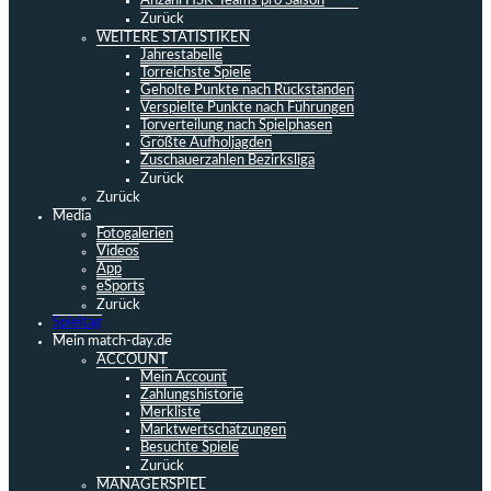
Anzahl HSK-Teams pro Saison
Zurück
WEITERE STATISTIKEN
Jahrestabelle
Torreichste Spiele
Geholte Punkte nach Rückständen
Verspielte Punkte nach Führungen
Torverteilung nach Spielphasen
Größte Aufholjagden
Zuschauerzahlen Bezirksliga
Zurück
Zurück
Media
Fotogalerien
Videos
App
eSports
Zurück
Spieltag
Mein match-day.de
ACCOUNT
Mein Account
Zahlungshistorie
Merkliste
Marktwertschätzungen
Besuchte Spiele
Zurück
MANAGERSPIEL