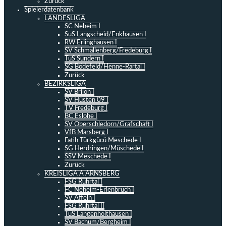
Zurück
Spielerdatenbank
LANDESLIGA
SC Neheim I
SuS Langscheid/Enkhausen I
RW Erlinghausen I
SV Schmallenberg/Fredeburg I
TuS Sundern I
SG Bödefeld/Henne-Rartal I
Zurück
BEZIRKSLIGA
SV Brilon I
SV Hüsten 09 I
TV Fredeburg I
BC Eslohe I
SV Oberschledorn/Grafschaft I
VfB Marsberg I
Fatih Türkgücü Meschede I
SG Herdringen/Müschede I
SSV Meschede I
Zurück
KREISLIGA A ARNSBERG
FSG Ruhrtal I
FC Neheim-Erlenbruch I
SV Affeln I
FSG Ruhrtal II
TuS Langenholthausen I
SV Bachum/Bergheim I