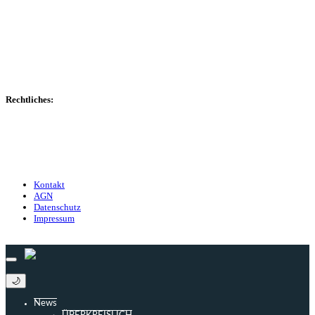
Spielerdatenbank
Transfers
Marktwerte
Statistiken
Gerüchte
Managerspiel
Rechtliches:
Kontakt
Nutzungsbedingungen
Datenschutz
Impressum
Kontakt
AGN
Datenschutz
Impressum
© 2013 - 2026 match-day.de | Die aktuellsten News des Sauerlandfußballs
🌙
News