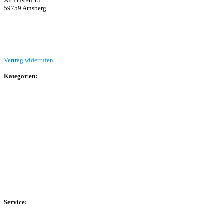
Alt Hüsten 13
59759 Arnsberg
Beitrag einreichen
Vertrag widerrufen
Kategorien:
Allgemein
Landesliga 2
Bezirksliga 4
Kreisliga A Arnsberg
Kreisliga A Hochsauerland
Kreisliga B Arnsberg
Kreisliga B Hochsauerland
Kreisliga C Arnsberg
HSK-Kreisliga C West
HSK-Kreisliga C Ost
Kreisliga D Arnsberg
Service:
Spieltag