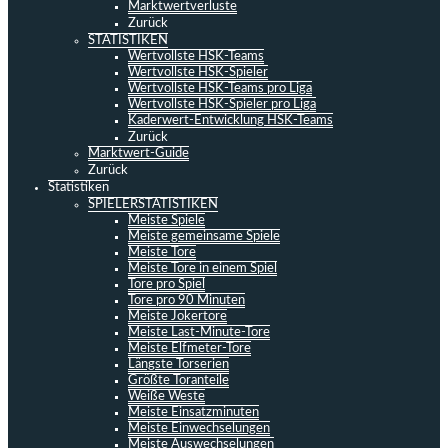
Marktwertverluste
Zurück
STATISTIKEN
Wertvollste HSK-Teams
Wertvollste HSK-Spieler
Wertvollste HSK-Teams pro Liga
Wertvollste HSK-Spieler pro Liga
Kaderwert-Entwicklung HSK-Teams
Zurück
Marktwert-Guide
Zurück
Statistiken
SPIELERSTATISTIKEN
Meiste Spiele
Meiste gemeinsame Spiele
Meiste Tore
Meiste Tore in einem Spiel
Tore pro Spiel
Tore pro 90 Minuten
Meiste Jokertore
Meiste Last-Minute-Tore
Meiste Elfmeter-Tore
Längste Torserien
Größte Toranteile
Weiße Weste
Meiste Einsatzminuten
Meiste Einwechselungen
Meiste Auswechselungen