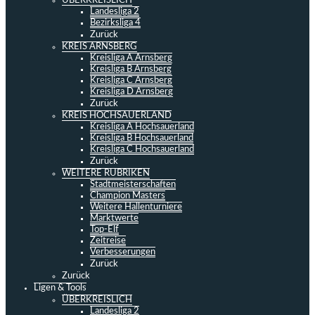
ÜBERKREISLICH
Landesliga 2
Bezirksliga 4
Zurück
KREIS ARNSBERG
Kreisliga A Arnsberg
Kreisliga B Arnsberg
Kreisliga C Arnsberg
Kreisliga D Arnsberg
Zurück
KREIS HOCHSAUERLAND
Kreisliga A Hochsauerland
Kreisliga B Hochsauerland
Kreisliga C Hochsauerland
Zurück
WEITERE RUBRIKEN
Stadtmeisterschaften
Champion Masters
Weitere Hallenturniere
Marktwerte
Top-Elf
Zeitreise
Verbesserungen
Zurück
Zurück
Ligen & Tools
ÜBERKREISLICH
Landesliga 2