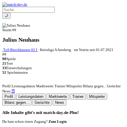
🌙
Sturm
#9
Julius Neuhaus
TuS Bruchhausen 02 I
·
Kreisliga A Arnsberg
·
im Verein seit 01.07.2021
#9
90
Spiele
21
Tore
33
Einwechslungen
52
Spielminuten
Profil
Leistungsdaten
Marktwerte
Trainer
Mitspieler
Bilanz gegen...
Gerüchte
☰
News
Profil
Leistungsdaten
Marktwerte
Trainer
Mitspieler
Bilanz gegen...
Gerüchte
News
Alle Inhalte gibt's mit match-day.de-Plus!
Du hast schon einen Zugang?
Zum Login