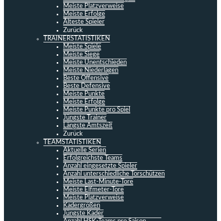
Meiste Platzverweise
Meiste Erfolge
Älteste Spieler
Zurück
TRAINERSTATISTIKEN
Meiste Spiele
Meiste Siege
Meiste Unentschieden
Meiste Niederlagen
Beste Offensive
Beste Defensive
Meiste Punkte
Meiste Erfolge
Meiste Punkte pro Spiel
Jüngste Trainer
Längste Amtszeit
Zurück
TEAMSTATISTIKEN
Aktuelle Serien
Erfolgreichste Teams
Anzahl eingesetzte Spieler
Anzahl unterschiedliche Torschützen
Meiste Last-Minute-Tore
Meiste Elfmeter-Tore
Meiste Platzverweise
Kadergrößen
Jüngste Kader