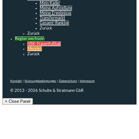
Mein Kader
Meine Aufstellung
Meine Ergebnisse
Transfermarkt
Gesamt-Ranking
Zurück
Zurück
Region wechseln
HSK-Frauenfußball
Menden
Zurück
Kontakt
|
Nutzungsbedingungen
|
Datenschutz
|
Impressum
© 2013 - 2026 Schulte & Stratmann GbR
× Close Panel