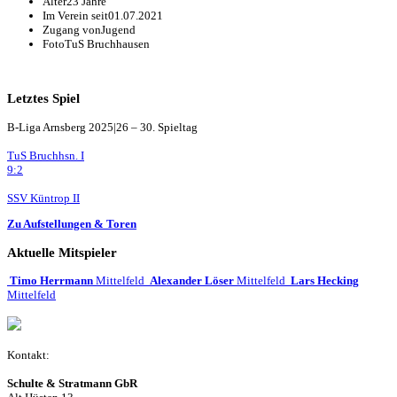
Alter
23 Jahre
Im Verein seit
01.07.2021
Zugang von
Jugend
Foto
TuS Bruchhausen
Letztes Spiel
B-Liga Arnsberg 2025|26 – 30. Spieltag
TuS Bruchhsn. I
9:2
SSV Küntrop II
Zu Aufstellungen & Toren
Aktuelle Mitspieler
Timo Herrmann
Mittelfeld
Alexander Löser
Mittelfeld
Lars Hecking
Mittelfeld
Kontakt:
Schulte & Stratmann GbR