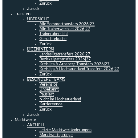
Zurück
Zurück
Transfers
ÜBERSICHT
Alle Sommertransfers 2026|27
Alle Trainerwechsel 2026|27
Trainerübersicht
Gerüchteküche
Zurück
LIGENINTERN
Landesligatransfers 2026|27
Bezirksligatransfers 2026|27
Kreisliga A Arnsberg Transfers 2026|27
Kreisliga A Hochsauerland Transfers 2026|27
Zurück
BESONDERE TEAMS
Vereinslos
Unbekannt
Pausiert
Nicht im Hochsauerland
Karriereende
Zurück
Zurück
Marktwerte
AKTUELL
Letzte Marktwertänderungen
Marktwertsprünge