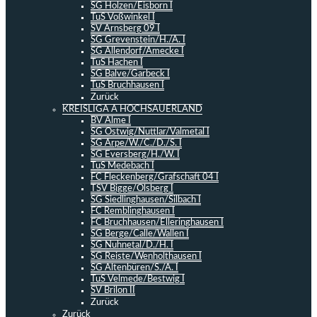
SG Holzen/Eisborn I
TuS Voßwinkel I
SV Arnsberg 09 I
SG Grevenstein/H./A. I
SG Allendorf/Amecke I
TuS Hachen I
SG Balve/Garbeck I
TuS Bruchhausen I
Zurück
KREISLIGA A HOCHSAUERLAND
BV Alme I
SG Ostwig/Nuttlar/Valmetal I
SG Arpe/W./C./D./S. I
SG Eversberg/H./W. I
TuS Medebach I
FC Fleckenberg/Grafschaft 04 I
TSV Bigge/Olsberg I
SG Siedlinghausen/Silbach I
FC Remblinghausen I
FC Bruchhausen/Elleringhausen I
SG Berge/Calle/Wallen I
SG Nuhnetal/D./H. I
SG Reiste/Wenholthausen I
SG Altenbüren/S./A. I
TuS Velmede/Bestwig I
SV Brilon II
Zurück
Zurück