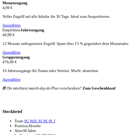
Monatszugang
4,99 €
Voller Zugriff auf alle Inhalte für 30 Tage. Ideal zum Ausprobieren.
Auswählen
Empfohlen
Jahreszugang
49,99 €
12 Monate unbegrenzter Zugriff. Spare über 15 % gegenüber dem Monatsabo.
Auswählen
Gruppenzugang
476,00 €
10 Jahreszugänge für Teams oder Vereine. MwSt. absetzbar.
Auswählen
🎁 Du möchtest
match-day.de
-Plus verschenken?
Zum Geschenkkauf
Steckbrief
Team
SG Will./H./M./B. I
Position
Abwehr
Alter
38 Jahre