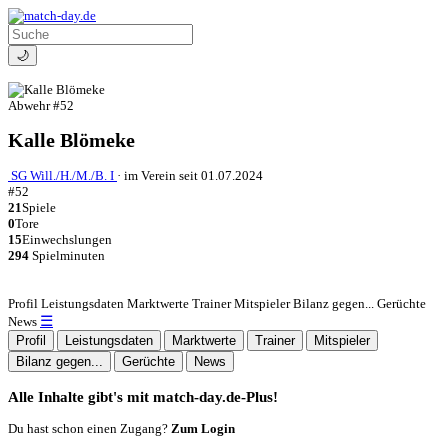
🌙
Abwehr
#52
Kalle Blömeke
SG Will./H./M./B. I
·
im Verein seit 01.07.2024
#52
21
Spiele
0
Tore
15
Einwechslungen
294
Spielminuten
Profil
Leistungsdaten
Marktwerte
Trainer
Mitspieler
Bilanz gegen...
Gerüchte
☰
News
Profil
Leistungsdaten
Marktwerte
Trainer
Mitspieler
Bilanz gegen...
Gerüchte
News
Alle Inhalte gibt's mit match-day.de-Plus!
Du hast schon einen Zugang?
Zum Login