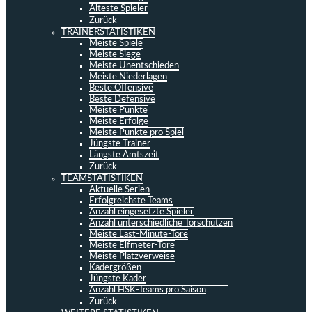
Älteste Spieler
Zurück
TRAINERSTATISTIKEN
Meiste Spiele
Meiste Siege
Meiste Unentschieden
Meiste Niederlagen
Beste Offensive
Beste Defensive
Meiste Punkte
Meiste Erfolge
Meiste Punkte pro Spiel
Jüngste Trainer
Längste Amtszeit
Zurück
TEAMSTATISTIKEN
Aktuelle Serien
Erfolgreichste Teams
Anzahl eingesetzte Spieler
Anzahl unterschiedliche Torschützen
Meiste Last-Minute-Tore
Meiste Elfmeter-Tore
Meiste Platzverweise
Kadergrößen
Jüngste Kader
Anzahl HSK-Teams pro Saison
Zurück