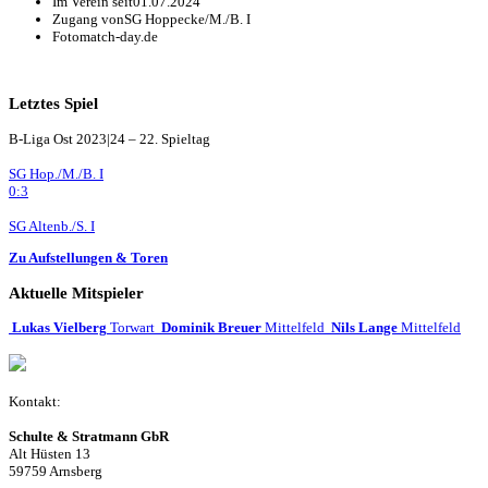
Im Verein seit
01.07.2024
Zugang von
SG Hoppecke/M./B. I
Foto
match-day.de
Letztes Spiel
B-Liga Ost 2023|24 – 22. Spieltag
SG Hop./M./B. I
0:3
SG Altenb./S. I
Zu Aufstellungen & Toren
Aktuelle Mitspieler
Lukas Vielberg
Torwart
Dominik Breuer
Mittelfeld
Nils Lange
Mittelfeld
Kontakt:
Schulte & Stratmann GbR
Alt Hüsten 13
59759 Arnsberg