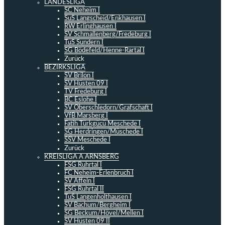
LANDESLIGA
SC Neheim I
SuS Langscheid/Enkhausen I
RW Erlinghausen I
SV Schmallenberg/Fredeburg I
TuS Sundern I
SG Bödefeld/Henne-Rartal I
Zurück
BEZIRKSLIGA
SV Brilon I
SV Hüsten 09 I
TV Fredeburg I
BC Eslohe I
SV Oberschledorn/Grafschaft I
VfB Marsberg I
Fatih Türkgücü Meschede I
SG Herdringen/Müschede I
SSV Meschede I
Zurück
KREISLIGA A ARNSBERG
FSG Ruhrtal I
FC Neheim-Erlenbruch I
SV Affeln I
FSG Ruhrtal II
TuS Langenholthausen I
SV Bachum/Bergheim I
SG Beckum/Hövel/Mellen I
SV Hüsten 09 II