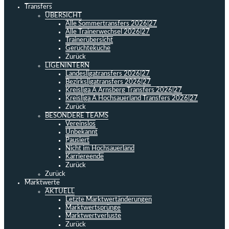
Transfers
ÜBERSICHT
Alle Sommertransfers 2026|27
Alle Trainerwechsel 2026|27
Trainerübersicht
Gerüchteküche
Zurück
LIGENINTERN
Landesligatransfers 2026|27
Bezirksligatransfers 2026|27
Kreisliga A Arnsberg Transfers 2026|27
Kreisliga A Hochsauerland Transfers 2026|27
Zurück
BESONDERE TEAMS
Vereinslos
Unbekannt
Pausiert
Nicht im Hochsauerland
Karriereende
Zurück
Zurück
Marktwerte
AKTUELL
Letzte Marktwertänderungen
Marktwertsprünge
Marktwertverluste
Zurück