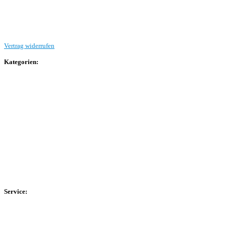
Beitrag einreichen
Vertrag widerrufen
Kategorien:
Allgemein
Landesliga 2
Bezirksliga 4
Kreisliga A Arnsberg
Kreisliga A Hochsauerland
Kreisliga B Arnsberg
Kreisliga B Hochsauerland
Kreisliga C Arnsberg
HSK-Kreisliga C West
HSK-Kreisliga C Ost
Kreisliga D Arnsberg
Service:
Spieltag
Spielerdatenbank