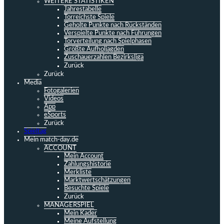
WEITERE STATISTIKEN
Jahrestabelle
Torreichste Spiele
Geholte Punkte nach Rückständen
Verspielte Punkte nach Führungen
Torverteilung nach Spielphasen
Größte Aufholjagden
Zuschauerzahlen Bezirksliga
Zurück
Zurück
Media
Fotogalerien
Videos
App
eSports
Zurück
Spieltag
Mein match-day.de
ACCOUNT
Mein Account
Zahlungshistorie
Merkliste
Marktwertschätzungen
Besuchte Spiele
Zurück
MANAGERSPIEL
Mein Kader
Meine Aufstellung