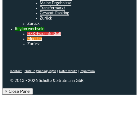
Meine Ergebnisse
Transfermarkt
Gesamt-Ranking
Zurück
Zurück
Region wechseln
HSK-Frauenfußball
Menden
Zurück
Kontakt
|
Nutzungsbedingungen
|
Datenschutz
|
Impressum
© 2013 - 2026 Schulte & Stratmann GbR
× Close Panel