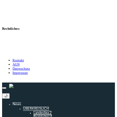
Transfers
Marktwerte
Statistiken
Gerüchte
Managerspiel
Rechtliches:
Kontakt
Nutzungsbedingungen
Datenschutz
Impressum
Kontakt
AGN
Datenschutz
Impressum
© 2013 - 2026 match-day.de | Die aktuellsten News des Sauerlandfußballs
🌙
News
ÜBERKREISLICH
Landesliga 2