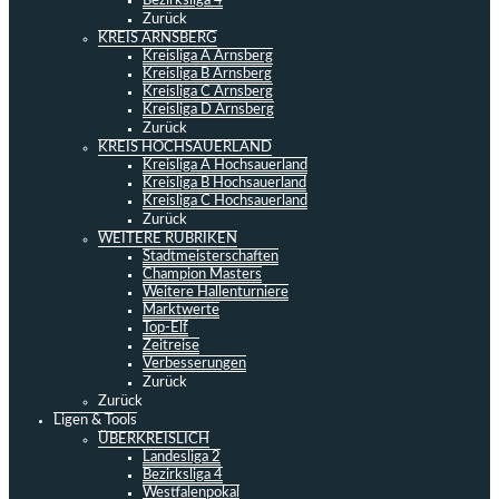
Bezirksliga 4
Zurück
KREIS ARNSBERG
Kreisliga A Arnsberg
Kreisliga B Arnsberg
Kreisliga C Arnsberg
Kreisliga D Arnsberg
Zurück
KREIS HOCHSAUERLAND
Kreisliga A Hochsauerland
Kreisliga B Hochsauerland
Kreisliga C Hochsauerland
Zurück
WEITERE RUBRIKEN
Stadtmeisterschaften
Champion Masters
Weitere Hallenturniere
Marktwerte
Top-Elf
Zeitreise
Verbesserungen
Zurück
Zurück
Ligen & Tools
ÜBERKREISLICH
Landesliga 2
Bezirksliga 4
Westfalenpokal