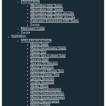
STATISTIKEN
Wertvollste HSK-Teams
Wertvollste HSK-Spieler
Wertvollste HSK-Teams pro Liga
Wertvollste HSK-Spieler pro Liga
Kaderwert-Entwicklung HSK-Teams
Zurück
Marktwert-Guide
Zurück
Statistiken
SPIELERSTATISTIKEN
Meiste Spiele
Meiste gemeinsame Spiele
Meiste Tore
Meiste Tore in einem Spiel
Tore pro Spiel
Tore pro 90 Minuten
Meiste Jokertore
Meiste Last-Minute-Tore
Meiste Elfmeter-Tore
Längste Torserien
Größte Toranteile
Weiße Weste
Meiste Einsatzminuten
Meiste Einwechselungen
Meiste Auswechselungen
Meiste Platzverweise
Meiste Erfolge