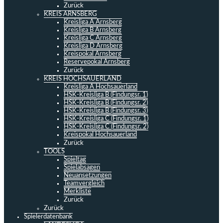
Zurück
KREIS ARNSBERG
Kreisliga A Arnsberg
Kreisliga B Arnsberg
Kreisliga C Arnsberg
Kreisliga D Arnsberg
Kreispokal Arnsberg
Reservepokal Arnsberg
Zurück
KREIS HOCHSAUERLAND
Kreisliga A Hochsauerland
HSK-Kreisliga B (Findungsr. 1)
HSK-Kreisliga B (Findungsr. 2)
HSK-Kreisliga B (Findungsr. 3)
HSK-Kreisliga C (Findungsr. 1)
HSK-Kreisliga C (Findungsr. 2)
Kreispokal Hochsauerland
Zurück
TOOLS
Spieltag
Spielabsagen
Neuansetzungen
Teamvergleich
Merkliste
Zurück
Zurück
Spielerdatenbank