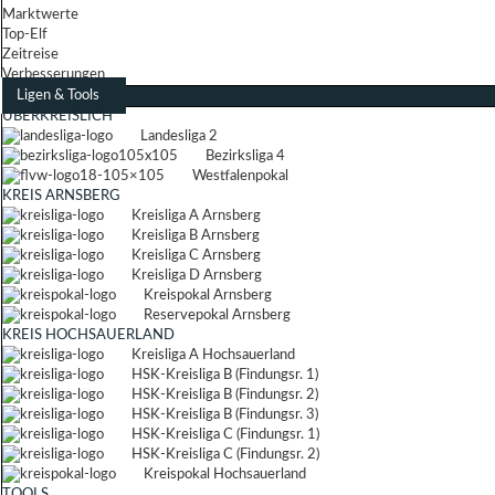
Marktwerte
Top-Elf
Zeitreise
Verbesserungen
Ligen & Tools
ÜBERKREISLICH
Landesliga 2
Bezirksliga 4
Westfalenpokal
KREIS ARNSBERG
Kreisliga A Arnsberg
Kreisliga B Arnsberg
Kreisliga C Arnsberg
Kreisliga D Arnsberg
Kreispokal Arnsberg
Reservepokal Arnsberg
KREIS HOCHSAUERLAND
Kreisliga A Hochsauerland
HSK-Kreisliga B (Findungsr. 1)
HSK-Kreisliga B (Findungsr. 2)
HSK-Kreisliga B (Findungsr. 3)
HSK-Kreisliga C (Findungsr. 1)
HSK-Kreisliga C (Findungsr. 2)
Kreispokal Hochsauerland
TOOLS