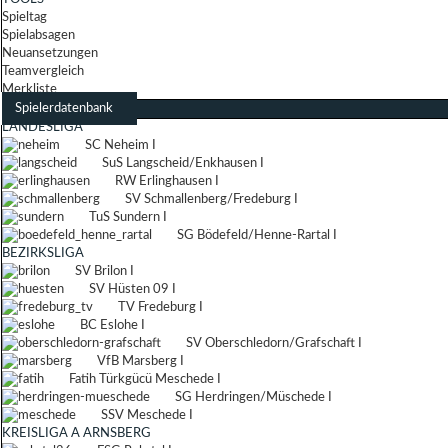
Spieltag
Spielabsagen
Neuansetzungen
Teamvergleich
Merkliste
Spielerdatenbank
LANDESLIGA
SC Neheim I
SuS Langscheid/Enkhausen I
RW Erlinghausen I
SV Schmallenberg/Fredeburg I
TuS Sundern I
SG Bödefeld/Henne-Rartal I
BEZIRKSLIGA
SV Brilon I
SV Hüsten 09 I
TV Fredeburg I
BC Eslohe I
SV Oberschledorn/Grafschaft I
VfB Marsberg I
Fatih Türkgücü Meschede I
SG Herdringen/Müschede I
SSV Meschede I
KREISLIGA A ARNSBERG