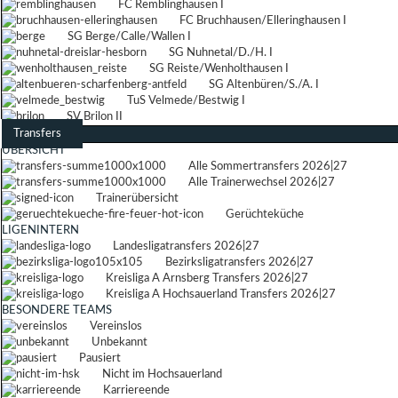
FC Remblinghausen I
FC Bruchhausen/Elleringhausen I
SG Berge/Calle/Wallen I
SG Nuhnetal/D./H. I
SG Reiste/Wenholthausen I
SG Altenbüren/S./A. I
TuS Velmede/Bestwig I
SV Brilon II
Transfers
ÜBERSICHT
Alle Sommertransfers 2026|27
Alle Trainerwechsel 2026|27
Trainerübersicht
Gerüchteküche
LIGENINTERN
Landesligatransfers 2026|27
Bezirksligatransfers 2026|27
Kreisliga A Arnsberg Transfers 2026|27
Kreisliga A Hochsauerland Transfers 2026|27
BESONDERE TEAMS
Vereinslos
Unbekannt
Pausiert
Nicht im Hochsauerland
Karriereende