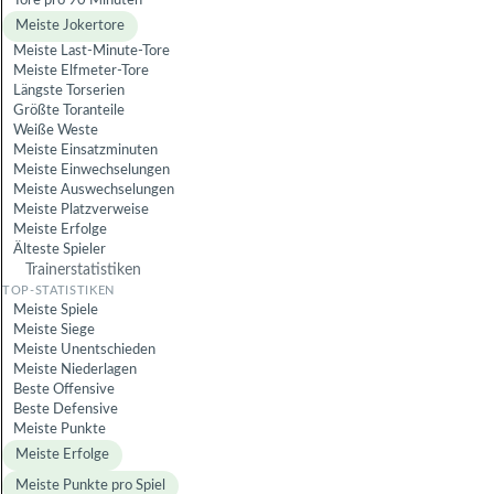
Tore pro 90 Minuten
Meiste Jokertore
Meiste Last-Minute-Tore
Meiste Elfmeter-Tore
Längste Torserien
Größte Toranteile
Weiße Weste
Meiste Einsatzminuten
Meiste Einwechselungen
Meiste Auswechselungen
Meiste Platzverweise
Meiste Erfolge
Älteste Spieler
Trainerstatistiken
Meiste Spiele
Meiste Siege
Meiste Unentschieden
Meiste Niederlagen
Beste Offensive
Beste Defensive
Meiste Punkte
Meiste Erfolge
Meiste Punkte pro Spiel