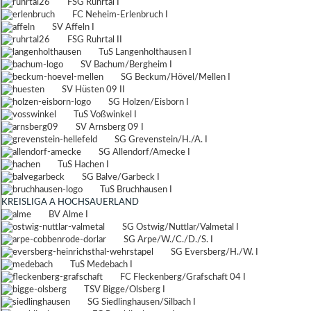
FSG Ruhrtal I
FC Neheim-Erlenbruch I
SV Affeln I
FSG Ruhrtal II
TuS Langenholthausen I
SV Bachum/Bergheim I
SG Beckum/Hövel/Mellen I
SV Hüsten 09 II
SG Holzen/Eisborn I
TuS Voßwinkel I
SV Arnsberg 09 I
SG Grevenstein/H./A. I
SG Allendorf/Amecke I
TuS Hachen I
SG Balve/Garbeck I
TuS Bruchhausen I
KREISLIGA A HOCHSAUERLAND
BV Alme I
SG Ostwig/Nuttlar/Valmetal I
SG Arpe/W./C./D./S. I
SG Eversberg/H./W. I
TuS Medebach I
FC Fleckenberg/Grafschaft 04 I
TSV Bigge/Olsberg I
SG Siedlinghausen/Silbach I