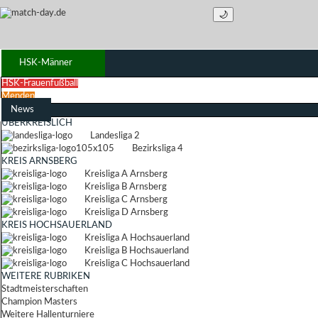
🌙
HSK-Männer
HSK-Frauenfußball
Menden
News
ÜBERKREISLICH
Landesliga 2
Bezirksliga 4
KREIS ARNSBERG
Kreisliga A Arnsberg
Kreisliga B Arnsberg
Kreisliga C Arnsberg
Kreisliga D Arnsberg
KREIS HOCHSAUERLAND
Kreisliga A Hochsauerland
Kreisliga B Hochsauerland
Kreisliga C Hochsauerland
WEITERE RUBRIKEN
Stadtmeisterschaften
Champion Masters
Weitere Hallenturniere