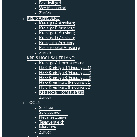
Bezirksliga 4
Westfalenpokal
Zurück
KREIS ARNSBERG
Kreisliga A Arnsberg
Kreisliga B Arnsberg
Kreisliga C Arnsberg
Kreisliga D Arnsberg
Kreispokal Arnsberg
Reservepokal Arnsberg
Zurück
KREIS HOCHSAUERLAND
Kreisliga A Hochsauerland
HSK-Kreisliga B (Findungsr. 1)
HSK-Kreisliga B (Findungsr. 2)
HSK-Kreisliga B (Findungsr. 3)
HSK-Kreisliga C (Findungsr. 1)
HSK-Kreisliga C (Findungsr. 2)
Kreispokal Hochsauerland
Zurück
TOOLS
Spieltag
Spielabsagen
Neuansetzungen
Teamvergleich
Merkliste
Zurück