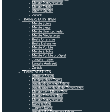
Meiste Platzverweise
Meiste Erfolge
Älteste Spieler
Zurück
TRAINERSTATISTIKEN
Meiste Spiele
Meiste Siege
Meiste Unentschieden
Meiste Niederlagen
Beste Offensive
Beste Defensive
Meiste Punkte
Meiste Erfolge
Meiste Punkte pro Spiel
Jüngste Trainer
Längste Amtszeit
Zurück
TEAMSTATISTIKEN
Aktuelle Serien
Erfolgreichste Teams
Anzahl eingesetzte Spieler
Anzahl unterschiedliche Torschützen
Meiste Last-Minute-Tore
Meiste Elfmeter-Tore
Meiste Platzverweise
Kadergrößen
Jüngste Kader