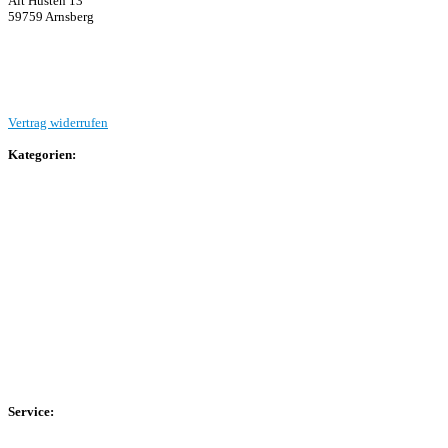
Alt Hüsten 13
59759 Arnsberg
Beitrag einreichen
Vertrag widerrufen
Kategorien:
Allgemein
Landesliga 2
Bezirksliga 4
Kreisliga A Arnsberg
Kreisliga A Hochsauerland
Kreisliga B Arnsberg
Kreisliga B Hochsauerland
Kreisliga C Arnsberg
HSK-Kreisliga C West
HSK-Kreisliga C Ost
Kreisliga D Arnsberg
Service:
Spieltag