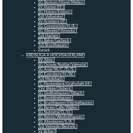
SG Beckum/Hövel/Mellen I
SV Hüsten 09 II
SG Holzen/Eisborn I
TuS Voßwinkel I
SV Arnsberg 09 I
SG Grevenstein/H./A. I
SG Allendorf/Amecke I
TuS Hachen I
SG Balve/Garbeck I
TuS Bruchhausen I
Zurück
KREISLIGA A HOCHSAUERLAND
BV Alme I
SG Ostwig/Nuttlar/Valmetal I
SG Arpe/W./C./D./S. I
SG Eversberg/H./W. I
TuS Medebach I
FC Fleckenberg/Grafschaft 04 I
TSV Bigge/Olsberg I
SG Siedlinghausen/Silbach I
FC Remblinghausen I
FC Bruchhausen/Elleringhausen I
SG Berge/Calle/Wallen I
SG Nuhnetal/D./H. I
SG Reiste/Wenholthausen I
SG Altenbüren/S./A. I
TuS Velmede/Bestwig I
SV Brilon II