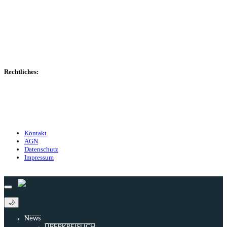
Spielerdatenbank
Transfers
Marktwerte
Statistiken
Gerüchte
Managerspiel
Rechtliches:
Kontakt
Nutzungsbedingungen
Datenschutz
Impressum
Kontakt
AGN
Datenschutz
Impressum
© 2013 - 2026 match-day.de | Die aktuellsten News des Sauerlandfußballs
🌙
News