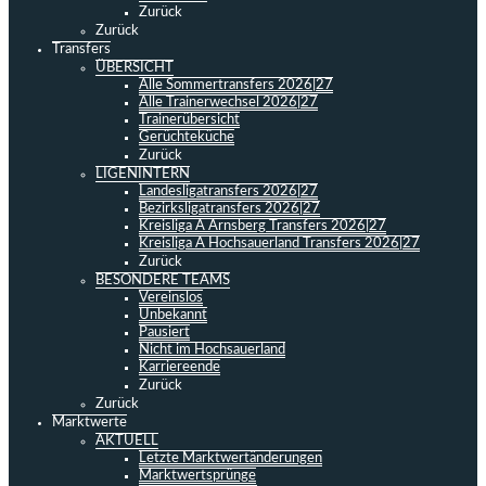
Zurück
Zurück
Transfers
ÜBERSICHT
Alle Sommertransfers 2026|27
Alle Trainerwechsel 2026|27
Trainerübersicht
Gerüchteküche
Zurück
LIGENINTERN
Landesligatransfers 2026|27
Bezirksligatransfers 2026|27
Kreisliga A Arnsberg Transfers 2026|27
Kreisliga A Hochsauerland Transfers 2026|27
Zurück
BESONDERE TEAMS
Vereinslos
Unbekannt
Pausiert
Nicht im Hochsauerland
Karriereende
Zurück
Zurück
Marktwerte
AKTUELL
Letzte Marktwertänderungen
Marktwertsprünge