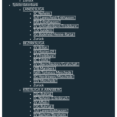
Zurück
Spielerdatenbank
LANDESLIGA
SC Neheim I
SuS Langscheid/Enkhausen I
RW Erlinghausen I
SV Schmallenberg/Fredeburg I
TuS Sundern I
SG Bödefeld/Henne-Rartal I
Zurück
BEZIRKSLIGA
SV Brilon I
SV Hüsten 09 I
TV Fredeburg I
BC Eslohe I
SV Oberschledorn/Grafschaft I
VfB Marsberg I
Fatih Türkgücü Meschede I
SG Herdringen/Müschede I
SSV Meschede I
Zurück
KREISLIGA A ARNSBERG
FSG Ruhrtal I
FC Neheim-Erlenbruch I
SV Affeln I
FSG Ruhrtal II
TuS Langenholthausen I
SV Bachum/Bergheim I