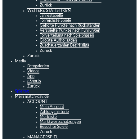
Anzahl HSK-Teams pro Saison
Zurück
WEITERE STATISTIKEN
Jahrestabelle
Torreichste Spiele
Geholte Punkte nach Rückständen
Verspielte Punkte nach Führungen
Torverteilung nach Spielphasen
Größte Aufholjagden
Zuschauerzahlen Bezirksliga
Zurück
Zurück
Media
Fotogalerien
Videos
App
eSports
Zurück
Spieltag
Mein match-day.de
ACCOUNT
Mein Account
Zahlungshistorie
Merkliste
Marktwertschätzungen
Besuchte Spiele
Zurück
MANAGERSPIEL