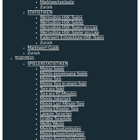
Marktwertverluste
Zurück
STATISTIKEN
Wertvollste HSK-Teams
Wertvollste HSK-Spieler
Wertvollste HSK-Teams pro Liga
Wertvollste HSK-Spieler pro Liga
Kaderwert-Entwicklung HSK-Teams
Zurück
Marktwert-Guide
Zurück
Statistiken
SPIELERSTATISTIKEN
Meiste Spiele
Meiste gemeinsame Spiele
Meiste Tore
Meiste Tore in einem Spiel
Tore pro Spiel
Tore pro 90 Minuten
Meiste Jokertore
Meiste Last-Minute-Tore
Meiste Elfmeter-Tore
Längste Torserien
Größte Toranteile
Weiße Weste
Meiste Einsatzminuten
Meiste Einwechselungen
Meiste Auswechselungen