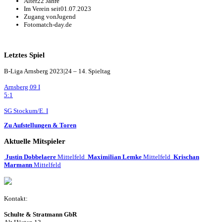
Alter
22 Jahre
Im Verein seit
01.07.2023
Zugang von
Jugend
Foto
match-day.de
Letztes Spiel
B-Liga Arnsberg 2023|24 – 14. Spieltag
Arnsberg 09 I
5:1
SG Stockum/E. I
Zu Aufstellungen & Toren
Aktuelle Mitspieler
Justin Dobbelaere
Mittelfeld
Maximilian Lemke
Mittelfeld
Krischan
Marmann
Mittelfeld
Kontakt:
Schulte & Stratmann GbR