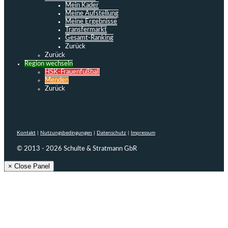
Mein Kader
Meine Aufstellung
Meine Ergebnisse
Transfermarkt
Gesamt-Ranking
Zurück
Zurück
Region wechseln
HSK-Frauenfußball
Menden
Zurück
Kontakt
|
Nutzungsbedingungen
|
Datenschutz
|
Impressum
© 2013 - 2026 Schulte & Stratmann GbR
× Close Panel