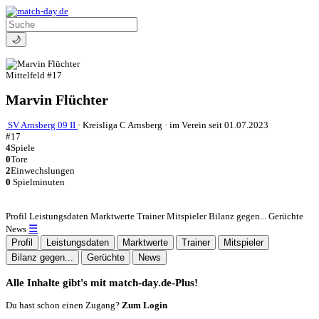
🌙
Mittelfeld
#17
Marvin Flüchter
SV Arnsberg 09 II
·
Kreisliga C Arnsberg
·
im Verein seit 01.07.2023
#17
4
Spiele
0
Tore
2
Einwechslungen
0
Spielminuten
Profil
Leistungsdaten
Marktwerte
Trainer
Mitspieler
Bilanz gegen...
Gerüchte
☰
News
Profil
Leistungsdaten
Marktwerte
Trainer
Mitspieler
Bilanz gegen...
Gerüchte
News
Alle Inhalte gibt's mit match-day.de-Plus!
Du hast schon einen Zugang?
Zum Login