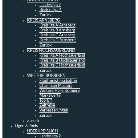
ÜBERKREISLICH
Landesliga 2
Bezirksliga 4
Zurück
KREIS ARNSBERG
Kreisliga A Arnsberg
Kreisliga B Arnsberg
Kreisliga C Arnsberg
Kreisliga D Arnsberg
Zurück
KREIS HOCHSAUERLAND
Kreisliga A Hochsauerland
Kreisliga B Hochsauerland
Kreisliga C Hochsauerland
Zurück
WEITERE RUBRIKEN
Stadtmeisterschaften
Champion Masters
Weitere Hallenturniere
Marktwerte
Top-Elf
Zeitreise
Verbesserungen
Zurück
Zurück
Ligen & Tools
ÜBERKREISLICH
Landesliga 2