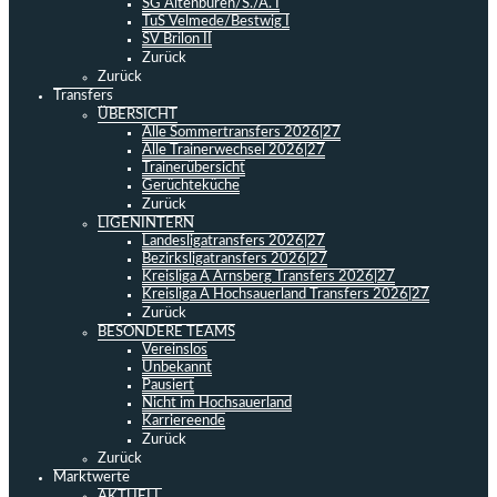
SG Altenbüren/S./A. I
TuS Velmede/Bestwig I
SV Brilon II
Zurück
Zurück
Transfers
ÜBERSICHT
Alle Sommertransfers 2026|27
Alle Trainerwechsel 2026|27
Trainerübersicht
Gerüchteküche
Zurück
LIGENINTERN
Landesligatransfers 2026|27
Bezirksligatransfers 2026|27
Kreisliga A Arnsberg Transfers 2026|27
Kreisliga A Hochsauerland Transfers 2026|27
Zurück
BESONDERE TEAMS
Vereinslos
Unbekannt
Pausiert
Nicht im Hochsauerland
Karriereende
Zurück
Zurück
Marktwerte
AKTUELL