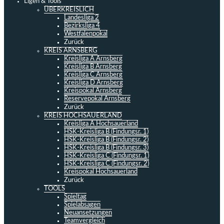
Ligen & Tools
ÜBERKREISLICH
Landesliga 2
Bezirksliga 4
Westfalenpokal
Zurück
KREIS ARNSBERG
Kreisliga A Arnsberg
Kreisliga B Arnsberg
Kreisliga C Arnsberg
Kreisliga D Arnsberg
Kreispokal Arnsberg
Reservepokal Arnsberg
Zurück
KREIS HOCHSAUERLAND
Kreisliga A Hochsauerland
HSK-Kreisliga B (Findungsr. 1)
HSK-Kreisliga B (Findungsr. 2)
HSK-Kreisliga B (Findungsr. 3)
HSK-Kreisliga C (Findungsr. 1)
HSK-Kreisliga C (Findungsr. 2)
Kreispokal Hochsauerland
Zurück
TOOLS
Spieltag
Spielabsagen
Neuansetzungen
Teamvergleich