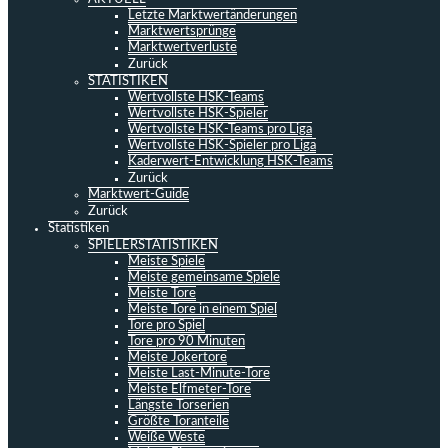
Letzte Marktwertänderungen
Marktwertsprünge
Marktwertverluste
Zurück
STATISTIKEN
Wertvollste HSK-Teams
Wertvollste HSK-Spieler
Wertvollste HSK-Teams pro Liga
Wertvollste HSK-Spieler pro Liga
Kaderwert-Entwicklung HSK-Teams
Zurück
Marktwert-Guide
Zurück
Statistiken
SPIELERSTATISTIKEN
Meiste Spiele
Meiste gemeinsame Spiele
Meiste Tore
Meiste Tore in einem Spiel
Tore pro Spiel
Tore pro 90 Minuten
Meiste Jokertore
Meiste Last-Minute-Tore
Meiste Elfmeter-Tore
Längste Torserien
Größte Toranteile
Weiße Weste