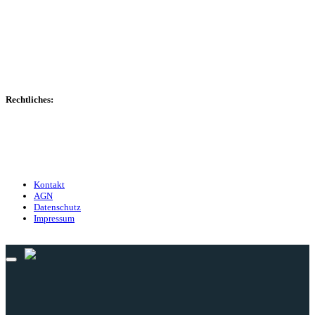
Spielerdatenbank
Transfers
Marktwerte
Statistiken
Gerüchte
Managerspiel
Rechtliches:
Kontakt
Nutzungsbedingungen
Datenschutz
Impressum
Kontakt
AGN
Datenschutz
Impressum
© 2013 - 2026 match-day.de | Die aktuellsten News des Sauerlandfußballs