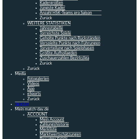
Kadergrößen
Jüngste Kader
Anzahl HSK-Teams pro Saison
Zurück
WEITERE STATISTIKEN
Jahrestabelle
Torreichste Spiele
Geholte Punkte nach Rückständen
Verspielte Punkte nach Führungen
Torverteilung nach Spielphasen
Größte Aufholjagden
Zuschauerzahlen Bezirksliga
Zurück
Zurück
Media
Fotogalerien
Videos
App
eSports
Zurück
Spieltag
Mein match-day.de
ACCOUNT
Mein Account
Zahlungshistorie
Merkliste
Marktwertschätzungen