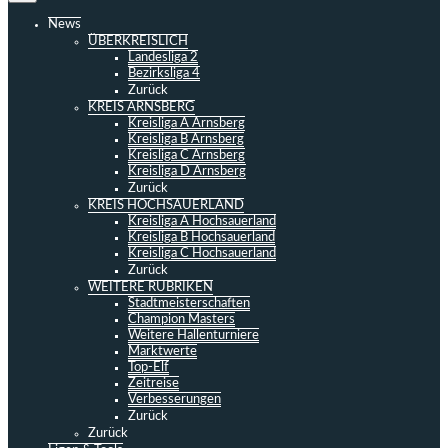
News
ÜBERKREISLICH
Landesliga 2
Bezirksliga 4
Zurück
KREIS ARNSBERG
Kreisliga A Arnsberg
Kreisliga B Arnsberg
Kreisliga C Arnsberg
Kreisliga D Arnsberg
Zurück
KREIS HOCHSAUERLAND
Kreisliga A Hochsauerland
Kreisliga B Hochsauerland
Kreisliga C Hochsauerland
Zurück
WEITERE RUBRIKEN
Stadtmeisterschaften
Champion Masters
Weitere Hallenturniere
Marktwerte
Top-Elf
Zeitreise
Verbesserungen
Zurück
Zurück