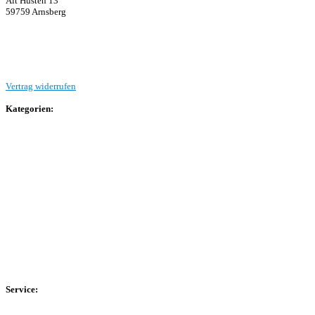
Alt Hüsten 13
59759 Arnsberg
Beitrag einreichen
Vertrag widerrufen
Kategorien:
Allgemein
Landesliga 2
Bezirksliga 4
Kreisliga A Arnsberg
Kreisliga A Hochsauerland
Kreisliga B Arnsberg
Kreisliga B Hochsauerland
Kreisliga C Arnsberg
HSK-Kreisliga C West
HSK-Kreisliga C Ost
Kreisliga D Arnsberg
Service:
Spieltag