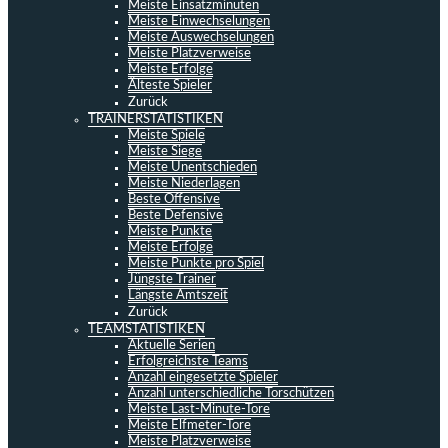
Meiste Einsatzminuten
Meiste Einwechselungen
Meiste Auswechselungen
Meiste Platzverweise
Meiste Erfolge
Älteste Spieler
Zurück
TRAINERSTATISTIKEN
Meiste Spiele
Meiste Siege
Meiste Unentschieden
Meiste Niederlagen
Beste Offensive
Beste Defensive
Meiste Punkte
Meiste Erfolge
Meiste Punkte pro Spiel
Jüngste Trainer
Längste Amtszeit
Zurück
TEAMSTATISTIKEN
Aktuelle Serien
Erfolgreichste Teams
Anzahl eingesetzte Spieler
Anzahl unterschiedliche Torschützen
Meiste Last-Minute-Tore
Meiste Elfmeter-Tore
Meiste Platzverweise