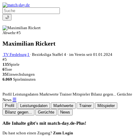
🌙
Abwehr
#5
Maximilian Rickert
TV Fredeburg I
·
Bezirksliga Staffel 4
·
im Verein seit 01.01.2024
#5
135
Spiele
6
Tore
35
Einwechslungen
6.069
Spielminuten
Profil
Leistungsdaten
Marktwerte
Trainer
Mitspieler
Bilanz gegen...
Gerüchte
☰
News
Profil
Leistungsdaten
Marktwerte
Trainer
Mitspieler
Bilanz gegen...
Gerüchte
News
Alle Inhalte gibt's mit match-day.de-Plus!
Du hast schon einen Zugang?
Zum Login