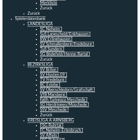
Merkliste
Zurück
Zurück
Spielerdatenbank
LANDESLIGA
SC Neheim I
SuS Langscheid/Enkhausen I
RW Erlinghausen I
SV Schmallenberg/Fredeburg I
TuS Sundern I
SG Bödefeld/Henne-Rartal I
Zurück
BEZIRKSLIGA
SV Brilon I
SV Hüsten 09 I
TV Fredeburg I
BC Eslohe I
SV Oberschledorn/Grafschaft I
VfB Marsberg I
Fatih Türkgücü Meschede I
SG Herdringen/Müschede I
SSV Meschede I
Zurück
KREISLIGA A ARNSBERG
FSG Ruhrtal I
FC Neheim-Erlenbruch I
SV Affeln I