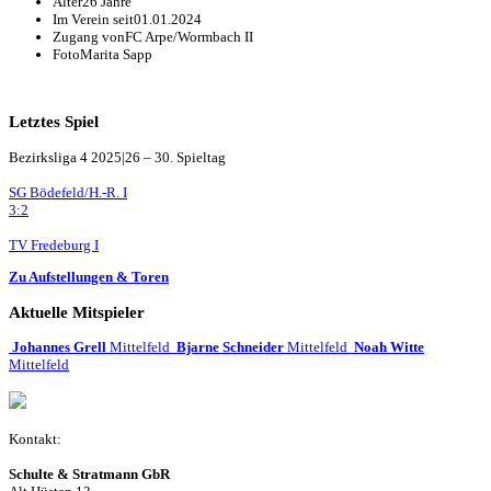
Alter
26 Jahre
Im Verein seit
01.01.2024
Zugang von
FC Arpe/Wormbach II
Foto
Marita Sapp
Letztes Spiel
Bezirksliga 4 2025|26 – 30. Spieltag
SG Bödefeld/H.-R. I
3:2
TV Fredeburg I
Zu Aufstellungen & Toren
Aktuelle Mitspieler
Johannes Grell
Mittelfeld
Bjarne Schneider
Mittelfeld
Noah Witte
Mittelfeld
Kontakt:
Schulte & Stratmann GbR