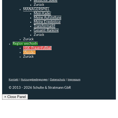
Besuchte Spiele
Zurück
MANAGERSPIEL
Mein Kader
Meine Aufstellung
Meine Ergebnisse
Transfermarkt
Gesamt-Ranking
Zurück
Zurück
Region wechseln
HSK-Frauenfußball
Menden
Zurück
Kontakt
|
Nutzungsbedingungen
|
Datenschutz
|
Impressum
© 2013 - 2026 Schulte & Stratmann GbR
× Close Panel