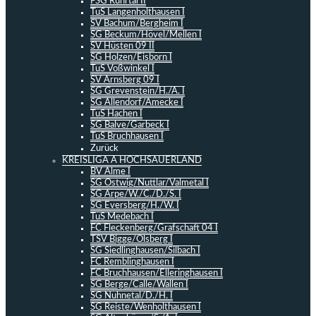
FSG Ruhrtal II
TuS Langenholthausen I
SV Bachum/Bergheim I
SG Beckum/Hövel/Mellen I
SV Hüsten 09 II
SG Holzen/Eisborn I
TuS Voßwinkel I
SV Arnsberg 09 I
SG Grevenstein/H./A. I
SG Allendorf/Amecke I
TuS Hachen I
SG Balve/Garbeck I
TuS Bruchhausen I
Zurück
KREISLIGA A HOCHSAUERLAND
BV Alme I
SG Ostwig/Nuttlar/Valmetal I
SG Arpe/W./C./D./S. I
SG Eversberg/H./W. I
TuS Medebach I
FC Fleckenberg/Grafschaft 04 I
TSV Bigge/Olsberg I
SG Siedlinghausen/Silbach I
FC Remblinghausen I
FC Bruchhausen/Elleringhausen I
SG Berge/Calle/Wallen I
SG Nuhnetal/D./H. I
SG Reiste/Wenholthausen I