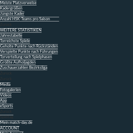
Meiste Platzverweise
Kadergrößen
Jüngste Kader
Anzahl HSK-Teams pro Saison
Zurück
WEITERE STATISTIKEN
Jahrestabelle
Torreichste Spiele
Geholte Punkte nach Rückständen
Verspielte Punkte nach Führungen
Torverteilung nach Spielphasen
Größte Aufholjagden
Zuschauerzahlen Bezirksliga
Zurück
Zurück
Media
Fotogalerien
Videos
App
eSports
Zurück
Spieltag
Mein match-day.de
ACCOUNT