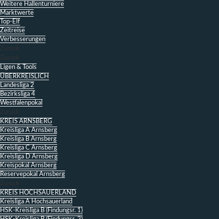
Weitere Hallenturniere
Marktwerte
Top-Elf
Zeitreise
Verbesserungen
Zurück
Zurück
Ligen & Tools
ÜBERKREISLICH
Landesliga 2
Bezirksliga 4
Westfalenpokal
Zurück
KREIS ARNSBERG
Kreisliga A Arnsberg
Kreisliga B Arnsberg
Kreisliga C Arnsberg
Kreisliga D Arnsberg
Kreispokal Arnsberg
Reservepokal Arnsberg
Zurück
KREIS HOCHSAUERLAND
Kreisliga A Hochsauerland
HSK-Kreisliga B (Findungsr. 1)