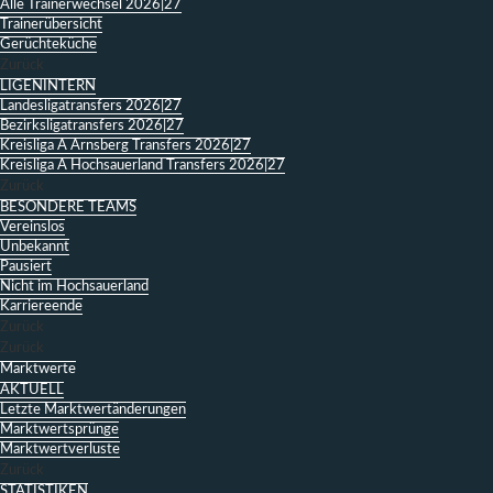
Alle Trainerwechsel 2026|27
Trainerübersicht
Gerüchteküche
Zurück
LIGENINTERN
Landesligatransfers 2026|27
Bezirksligatransfers 2026|27
Kreisliga A Arnsberg Transfers 2026|27
Kreisliga A Hochsauerland Transfers 2026|27
Zurück
BESONDERE TEAMS
Vereinslos
Unbekannt
Pausiert
Nicht im Hochsauerland
Karriereende
Zurück
Zurück
Marktwerte
AKTUELL
Letzte Marktwertänderungen
Marktwertsprünge
Marktwertverluste
Zurück
STATISTIKEN