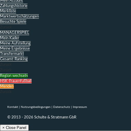
Mein Account
Zahlungshistorie
Merkliste
Marktwertschätzungen
Besuchte Spiele
Zurück
MANAGERSPIEL
Mein Kader
Meine Aufstellung
Meine Ergebnisse
Transfermarkt
Gesamt-Ranking
Zurück
Zurück
Region wechseln
HSK-Frauenfußball
Menden
Zurück
Kontakt
|
Nutzungsbedingungen
|
Datenschutz
|
Impressum
© 2013 - 2026 Schulte & Stratmann GbR
× Close Panel