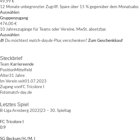
49,99 €
12 Monate unbegrenzter Zugriff. Spare über 15 % gegenüber dem Monatsabo.
Auswählen
Gruppenzugang
476,00 €
10 Jahreszugänge für Teams oder Vereine. MwSt. absetzbar.
Auswählen
🎁 Du möchtest
match-day.de
-Plus verschenken?
Zum Geschenkkauf
Steckbrief
Team
Karriereende
Position
Mittelfeld
Alter
31 Jahre
Im Verein seit
01.07.2023
Zugang von
FC Tricolore I
Foto
match-day.de
Letztes Spiel
B-Liga Arnsberg 2022|23 – 30. Spieltag
FC Tricolore I
0:9
SG Beckum/H./M. I