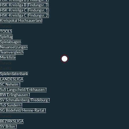
HSK-Kreisliga B (Findungsr. 2)
HSK-Kreisliga B (Findungsr. 3)
HSK-Kreisliga C (Findungsr. 1)
HSK-Kreisliga C (Findungsr. 2)
Kreispokal Hochsauerland
Zurück
TOOLS
Spieltag
Spielabsagen
Neuansetzungen
Teamvergleich
Merkliste
Zurück
Zurück
Spielerdatenbank
LANDESLIGA
SC Neheim I
SuS Langscheid/Enkhausen I
RW Erlinghausen I
SV Schmallenberg/Fredeburg I
TuS Sundern I
SG Bödefeld/Henne-Rartal I
Zurück
BEZIRKSLIGA
SV Brilon I