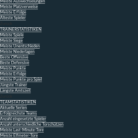
Meiste Auswechselungen
Meiste Platzverweise
Meiste Erfolge
Älteste Spieler
Zurück
TRAINERSTATISTIKEN
Meiste Spiele
Meiste Siege
Meiste Unentschieden
Meiste Niederlagen
Beste Offensive
Beste Defensive
Meiste Punkte
Meiste Erfolge
Meiste Punkte pro Spiel
Jüngste Trainer
Längste Amtszeit
Zurück
TEAMSTATISTIKEN
Aktuelle Serien
Erfolgreichste Teams
Anzahl eingesetzte Spieler
Anzahl unterschiedliche Torschützen
Meiste Last-Minute-Tore
Meiste Elfmeter-Tore