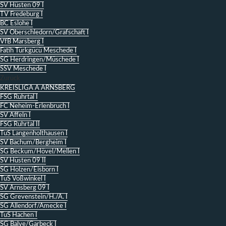
SV Hüsten 09 I
TV Fredeburg I
BC Eslohe I
SV Oberschledorn/Grafschaft I
VfB Marsberg I
Fatih Türkgücü Meschede I
SG Herdringen/Müschede I
SSV Meschede I
Zurück
KREISLIGA A ARNSBERG
FSG Ruhrtal I
FC Neheim-Erlenbruch I
SV Affeln I
FSG Ruhrtal II
TuS Langenholthausen I
SV Bachum/Bergheim I
SG Beckum/Hövel/Mellen I
SV Hüsten 09 II
SG Holzen/Eisborn I
TuS Voßwinkel I
SV Arnsberg 09 I
SG Grevenstein/H./A. I
SG Allendorf/Amecke I
TuS Hachen I
SG Balve/Garbeck I