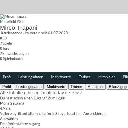
Mittelfeld
#38
Mirco Trapani
Karriereende
·
im Verein seit 01.07.2023
#38
7
Spiele
0
Tore
7
Einwechslungen
0
Spielminuten
Profil
Leistungsdaten
Marktwerte
Trainer
Mitspieler
Bil
Profil
Leistungsdaten
Marktwerte
Trainer
Mitspieler
Bilanz gege
Alle Inhalte gibt's mit match-day.de-Plus!
Du hast schon einen Zugang?
Zum Login
Monatszugang
4,99 €
Voller Zugriff auf alle Inhalte für 30 Tage. Ideal zum Ausprobieren.
Auswählen
Empfohlen
Jahreszugang