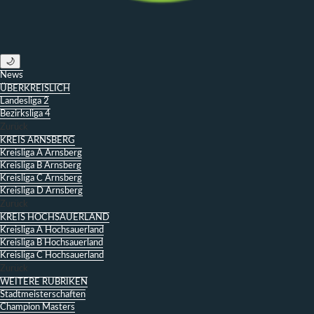
🌙
News
ÜBERKREISLICH
Landesliga 2
Bezirksliga 4
Zurück
KREIS ARNSBERG
Kreisliga A Arnsberg
Kreisliga B Arnsberg
Kreisliga C Arnsberg
Kreisliga D Arnsberg
Zurück
KREIS HOCHSAUERLAND
Kreisliga A Hochsauerland
Kreisliga B Hochsauerland
Kreisliga C Hochsauerland
Zurück
WEITERE RUBRIKEN
Stadtmeisterschaften
Champion Masters