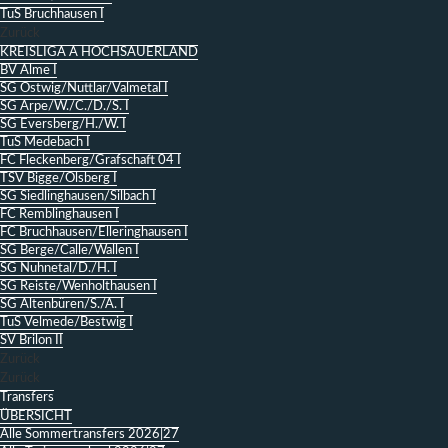
TuS Bruchhausen I
Zurück
KREISLIGA A HOCHSAUERLAND
BV Alme I
SG Ostwig/Nuttlar/Valmetal I
SG Arpe/W./C./D./S. I
SG Eversberg/H./W. I
TuS Medebach I
FC Fleckenberg/Grafschaft 04 I
TSV Bigge/Olsberg I
SG Siedlinghausen/Silbach I
FC Remblinghausen I
FC Bruchhausen/Elleringhausen I
SG Berge/Calle/Wallen I
SG Nuhnetal/D./H. I
SG Reiste/Wenholthausen I
SG Altenbüren/S./A. I
TuS Velmede/Bestwig I
SV Brilon II
Zurück
Zurück
Transfers
ÜBERSICHT
Alle Sommertransfers 2026|27