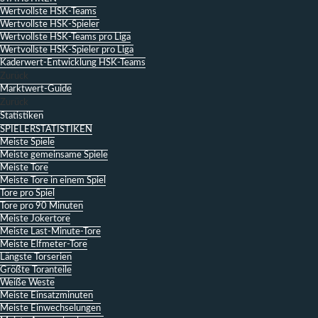
Wertvollste HSK-Teams
Wertvollste HSK-Spieler
Wertvollste HSK-Teams pro Liga
Wertvollste HSK-Spieler pro Liga
Kaderwert-Entwicklung HSK-Teams
Zurück
Marktwert-Guide
Zurück
Statistiken
SPIELERSTATISTIKEN
Meiste Spiele
Meiste gemeinsame Spiele
Meiste Tore
Meiste Tore in einem Spiel
Tore pro Spiel
Tore pro 90 Minuten
Meiste Jokertore
Meiste Last-Minute-Tore
Meiste Elfmeter-Tore
Längste Torserien
Größte Toranteile
Weiße Weste
Meiste Einsatzminuten
Meiste Einwechselungen