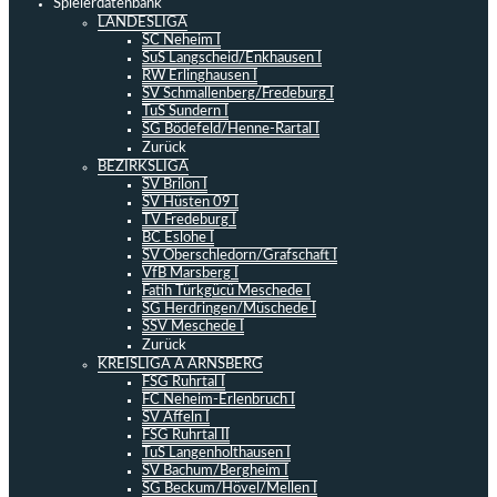
Spielerdatenbank
LANDESLIGA
SC Neheim I
SuS Langscheid/Enkhausen I
RW Erlinghausen I
SV Schmallenberg/Fredeburg I
TuS Sundern I
SG Bödefeld/Henne-Rartal I
Zurück
BEZIRKSLIGA
SV Brilon I
SV Hüsten 09 I
TV Fredeburg I
BC Eslohe I
SV Oberschledorn/Grafschaft I
VfB Marsberg I
Fatih Türkgücü Meschede I
SG Herdringen/Müschede I
SSV Meschede I
Zurück
KREISLIGA A ARNSBERG
FSG Ruhrtal I
FC Neheim-Erlenbruch I
SV Affeln I
FSG Ruhrtal II
TuS Langenholthausen I
SV Bachum/Bergheim I
SG Beckum/Hövel/Mellen I