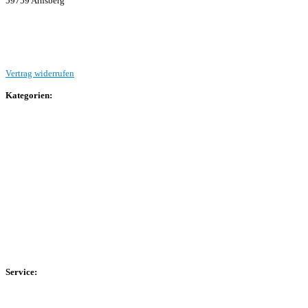
59759 Arnsberg
Beitrag einreichen
Vertrag widerrufen
Kategorien:
Allgemein
Landesliga 2
Bezirksliga 4
Kreisliga A Arnsberg
Kreisliga A Hochsauerland
Kreisliga B Arnsberg
Kreisliga B Hochsauerland
Kreisliga C Arnsberg
HSK-Kreisliga C West
HSK-Kreisliga C Ost
Kreisliga D Arnsberg
Service:
Spieltag