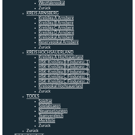
Westfalenpokal
Zurück
KREIS ARNSBERG
Kreisliga A Arnsberg
Kreisliga B Arnsberg
Kreisliga C Arnsberg
Kreisliga D Arnsberg
Kreispokal Arnsberg
Reservepokal Arnsberg
Zurück
KREIS HOCHSAUERLAND
Kreisliga A Hochsauerland
HSK-Kreisliga B (Findungsr. 1)
HSK-Kreisliga B (Findungsr. 2)
HSK-Kreisliga B (Findungsr. 3)
HSK-Kreisliga C (Findungsr. 1)
HSK-Kreisliga C (Findungsr. 2)
Kreispokal Hochsauerland
Zurück
TOOLS
Spieltag
Spielabsagen
Neuansetzungen
Teamvergleich
Merkliste
Zurück
Zurück