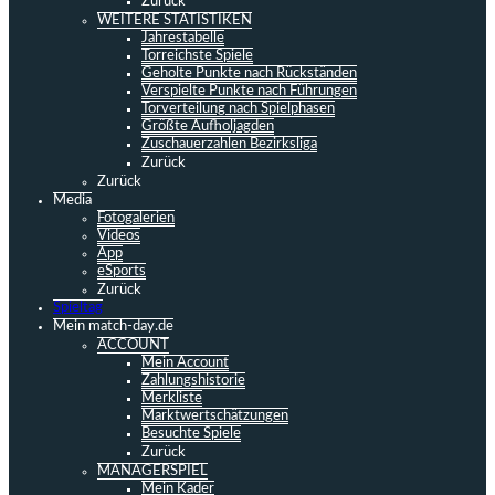
Zurück
WEITERE STATISTIKEN
Jahrestabelle
Torreichste Spiele
Geholte Punkte nach Rückständen
Verspielte Punkte nach Führungen
Torverteilung nach Spielphasen
Größte Aufholjagden
Zuschauerzahlen Bezirksliga
Zurück
Zurück
Media
Fotogalerien
Videos
App
eSports
Zurück
Spieltag
Mein match-day.de
ACCOUNT
Mein Account
Zahlungshistorie
Merkliste
Marktwertschätzungen
Besuchte Spiele
Zurück
MANAGERSPIEL
Mein Kader