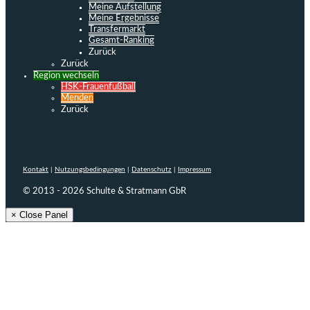
Meine Aufstellung
Meine Ergebnisse
Transfermarkt
Gesamt-Ranking
Zurück
Zurück
Region wechseln
HSK-Frauenfußball
Menden
Zurück
Kontakt
|
Nutzungsbedingungen
|
Datenschutz
|
Impressum
© 2013 - 2026 Schulte & Stratmann GbR
× Close Panel