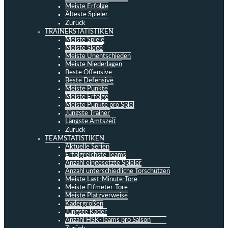
Meiste Erfolge
Älteste Spieler
Zurück
TRAINERSTATISTIKEN
Meiste Spiele
Meiste Siege
Meiste Unentschieden
Meiste Niederlagen
Beste Offensive
Beste Defensive
Meiste Punkte
Meiste Erfolge
Meiste Punkte pro Spiel
Jüngste Trainer
Längste Amtszeit
Zurück
TEAMSTATISTIKEN
Aktuelle Serien
Erfolgreichste Teams
Anzahl eingesetzte Spieler
Anzahl unterschiedliche Torschützen
Meiste Last-Minute-Tore
Meiste Elfmeter-Tore
Meiste Platzverweise
Kadergrößen
Jüngste Kader
Anzahl HSK-Teams pro Saison