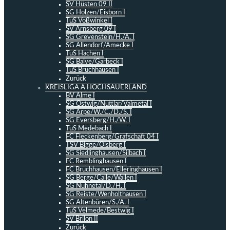
SV Hüsten 09 II
SG Holzen/Eisborn I
TuS Voßwinkel I
SV Arnsberg 09 I
SG Grevenstein/H./A. I
SG Allendorf/Amecke I
TuS Hachen I
SG Balve/Garbeck I
TuS Bruchhausen I
Zurück
KREISLIGA A HOCHSAUERLAND
BV Alme I
SG Ostwig/Nuttlar/Valmetal I
SG Arpe/W./C./D./S. I
SG Eversberg/H./W. I
TuS Medebach I
FC Fleckenberg/Grafschaft 04 I
TSV Bigge/Olsberg I
SG Siedlinghausen/Silbach I
FC Remblinghausen I
FC Bruchhausen/Elleringhausen I
SG Berge/Calle/Wallen I
SG Nuhnetal/D./H. I
SG Reiste/Wenholthausen I
SG Altenbüren/S./A. I
TuS Velmede/Bestwig I
SV Brilon II
Zurück