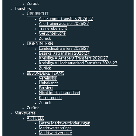
Zurück
Transfers
ÜBERSICHT
Alle Sommertransfers 2026|27
Alle Trainerwechsel 2026|27
Trainerübersicht
Gerüchteküche
Zurück
LIGENINTERN
Landesligatransfers 2026|27
Bezirksligatransfers 2026|27
Kreisliga A Arnsberg Transfers 2026|27
Kreisliga A Hochsauerland Transfers 2026|27
Zurück
BESONDERE TEAMS
Vereinslos
Unbekannt
Pausiert
Nicht im Hochsauerland
Karriereende
Zurück
Zurück
Marktwerte
AKTUELL
Letzte Marktwertänderungen
Marktwertsprünge
Marktwertverluste