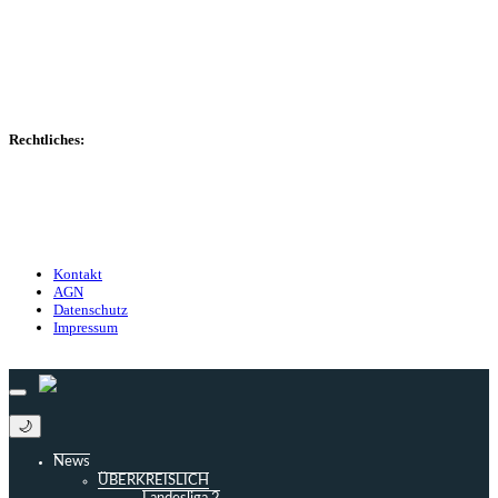
Spielerdatenbank
Transfers
Marktwerte
Statistiken
Gerüchte
Managerspiel
Rechtliches:
Kontakt
Nutzungsbedingungen
Datenschutz
Impressum
Kontakt
AGN
Datenschutz
Impressum
© 2013 - 2026 match-day.de | Die aktuellsten News des Sauerlandfußballs
🌙
News
ÜBERKREISLICH