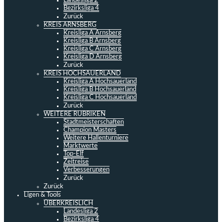
Landesliga 2
Bezirksliga 4
Zurück
KREIS ARNSBERG
Kreisliga A Arnsberg
Kreisliga B Arnsberg
Kreisliga C Arnsberg
Kreisliga D Arnsberg
Zurück
KREIS HOCHSAUERLAND
Kreisliga A Hochsauerland
Kreisliga B Hochsauerland
Kreisliga C Hochsauerland
Zurück
WEITERE RUBRIKEN
Stadtmeisterschaften
Champion Masters
Weitere Hallenturniere
Marktwerte
Top-Elf
Zeitreise
Verbesserungen
Zurück
Zurück
Ligen & Tools
ÜBERKREISLICH
Landesliga 2
Bezirksliga 4