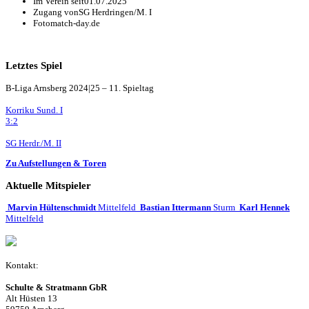
Im Verein seit
01.07.2025
Zugang von
SG Herdringen/M. I
Foto
match-day.de
Letztes Spiel
B-Liga Arnsberg 2024|25 – 11. Spieltag
Korriku Sund. I
3:2
SG Herdr./M. II
Zu Aufstellungen & Toren
Aktuelle Mitspieler
Marvin Hültenschmidt
Mittelfeld
Bastian Ittermann
Sturm
Karl Hennek
Mittelfeld
Kontakt:
Schulte & Stratmann GbR
Alt Hüsten 13