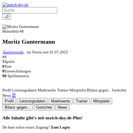
🌙
Mittelfeld
#8
Moritz Guntermann
Karriereende
·
im Verein seit 01.07.2025
#8
5
Spiele
0
Tore
0
Einwechslungen
90
Spielminuten
Profil
Leistungsdaten
Marktwerte
Trainer
Mitspieler
Bilanz gegen...
Gerüchte
☰
News
Profil
Leistungsdaten
Marktwerte
Trainer
Mitspieler
Bilanz gegen...
Gerüchte
News
Alle Inhalte gibt's mit match-day.de-Plus!
Du hast schon einen Zugang?
Zum Login