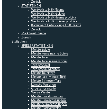
Zurück
STATISTIKEN
Wertvollste HSK-Teams
Wertvollste HSK-Spieler
Wertvollste HSK-Teams pro Liga
Wertvollste HSK-Spieler pro Liga
Kaderwert-Entwicklung HSK-Teams
Zurück
Marktwert-Guide
Zurück
Statistiken
SPIELERSTATISTIKEN
Meiste Spiele
Meiste gemeinsame Spiele
Meiste Tore
Meiste Tore in einem Spiel
Tore pro Spiel
Tore pro 90 Minuten
Meiste Jokertore
Meiste Last-Minute-Tore
Meiste Elfmeter-Tore
Längste Torserien
Größte Toranteile
Weiße Weste
Meiste Einsatzminuten
Meiste Einwechselungen
Meiste Auswechselungen
Meiste Platzverweise