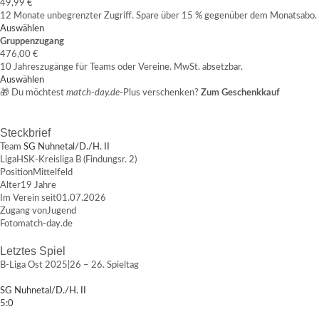
49,99 €
12 Monate unbegrenzter Zugriff. Spare über 15 % gegenüber dem Monatsabo.
Auswählen
Gruppenzugang
476,00 €
10 Jahreszugänge für Teams oder Vereine. MwSt. absetzbar.
Auswählen
🎁 Du möchtest
match-day.de
-Plus verschenken?
Zum Geschenkkauf
Steckbrief
Team
SG Nuhnetal/D./H. II
Liga
HSK-Kreisliga B (Findungsr. 2)
Position
Mittelfeld
Alter
19 Jahre
Im Verein seit
01.07.2026
Zugang von
Jugend
Foto
match-day.de
Letztes Spiel
B-Liga Ost 2025|26 – 26. Spieltag
SG Nuhnetal/D./H. II
5:0