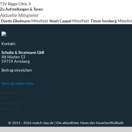
TSV Bigge/Olsb. II
Zu Aufstellungen & Toren
Aktuelle Mitspieler
Dustin Eikelmann
Mittelfeld
Noah Cappel
Mittelfeld
Timon Isenberg
Mittelfe
Kontakt:
Schulte & Stratmann GbR
Alt Hüsten 13
59759 Arnsberg
Beitrag einreichen
Vertrag widerrufen
Kontakt
AGN
Datenschutz
Impressum
© 2013 - 2026 match-day.de | Die aktuellsten News des Sauerlandfußballs