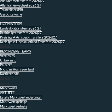
Alle Sommertransfers 2026|27
Alle Trainerwechsel 2026|27
Trainerübersicht
Gerüchteküche
Zurück
LIGENINTERN
Landesligatransfers 2026|27
Bezirksligatransfers 2026|27
Kreisliga A Arnsberg Transfers 2026|27
Kreisliga A Hochsauerland Transfers 2026|27
Zurück
BESONDERE TEAMS
Vereinslos
Unbekannt
Pausiert
Nicht im Hochsauerland
Karriereende
Zurück
Zurück
Marktwerte
AKTUELL
Letzte Marktwertänderungen
Marktwertsprünge
Marktwertverluste
Zurück