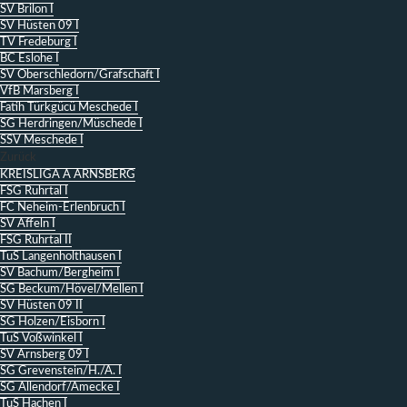
SV Brilon I
SV Hüsten 09 I
TV Fredeburg I
BC Eslohe I
SV Oberschledorn/Grafschaft I
VfB Marsberg I
Fatih Türkgücü Meschede I
SG Herdringen/Müschede I
SSV Meschede I
Zurück
KREISLIGA A ARNSBERG
FSG Ruhrtal I
FC Neheim-Erlenbruch I
SV Affeln I
FSG Ruhrtal II
TuS Langenholthausen I
SV Bachum/Bergheim I
SG Beckum/Hövel/Mellen I
SV Hüsten 09 II
SG Holzen/Eisborn I
TuS Voßwinkel I
SV Arnsberg 09 I
SG Grevenstein/H./A. I
SG Allendorf/Amecke I
TuS Hachen I