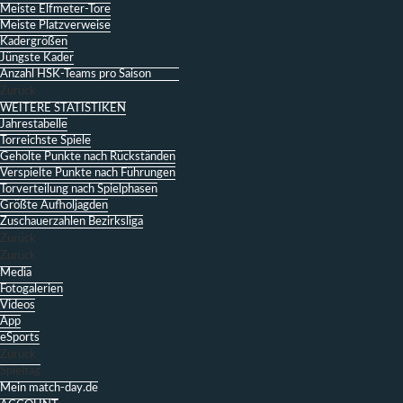
Meiste Elfmeter-Tore
Meiste Platzverweise
Kadergrößen
Jüngste Kader
Anzahl HSK-Teams pro Saison
Zurück
WEITERE STATISTIKEN
Jahrestabelle
Torreichste Spiele
Geholte Punkte nach Rückständen
Verspielte Punkte nach Führungen
Torverteilung nach Spielphasen
Größte Aufholjagden
Zuschauerzahlen Bezirksliga
Zurück
Zurück
Media
Fotogalerien
Videos
App
eSports
Zurück
Spieltag
Mein match-day.de