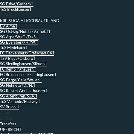
SG Balve/Garbeck I
TuS Bruchhausen I
Zurück
KREISLIGA A HOCHSAUERLAND
BV Alme I
SG Ostwig/Nuttlar/Valmetal I
SG Arpe/W./C./D./S. I
SG Eversberg/H./W. I
TuS Medebach I
FC Fleckenberg/Grafschaft 04 I
TSV Bigge/Olsberg I
SG Siedlinghausen/Silbach I
FC Remblinghausen I
FC Bruchhausen/Elleringhausen I
SG Berge/Calle/Wallen I
SG Nuhnetal/D./H. I
SG Reiste/Wenholthausen I
SG Altenbüren/S./A. I
TuS Velmede/Bestwig I
SV Brilon II
Zurück
Zurück
Transfers
ÜBERSICHT