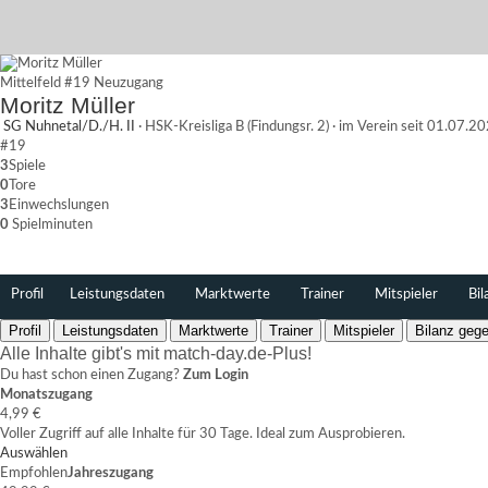
Mittelfeld
#19
Neuzugang
Moritz Müller
SG Nuhnetal/D./H. II
·
HSK-Kreisliga B (Findungsr. 2)
·
im Verein seit 01.07.2
#19
3
Spiele
0
Tore
3
Einwechslungen
0
Spielminuten
Profil
Leistungsdaten
Marktwerte
Trainer
Mitspieler
Bil
Profil
Leistungsdaten
Marktwerte
Trainer
Mitspieler
Bilanz gege
Alle Inhalte gibt's mit match-day.de-Plus!
Du hast schon einen Zugang?
Zum Login
Monatszugang
4,99 €
Voller Zugriff auf alle Inhalte für 30 Tage. Ideal zum Ausprobieren.
Auswählen
Empfohlen
Jahreszugang