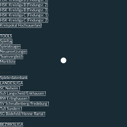
HSK-Kreisliga B (Findungsr. 1)
HSK-Kreisliga B (Findungsr. 2)
HSK-Kreisliga B (Findungsr. 3)
HSK-Kreisliga C (Findungsr. 1)
HSK-Kreisliga C (Findungsr. 2)
Kreispokal Hochsauerland
Zurück
TOOLS
Spieltag
Spielabsagen
Neuansetzungen
Teamvergleich
Merkliste
Zurück
Zurück
Spielerdatenbank
LANDESLIGA
SC Neheim I
SuS Langscheid/Enkhausen I
RW Erlinghausen I
SV Schmallenberg/Fredeburg I
TuS Sundern I
SG Bödefeld/Henne-Rartal I
Zurück
BEZIRKSLIGA