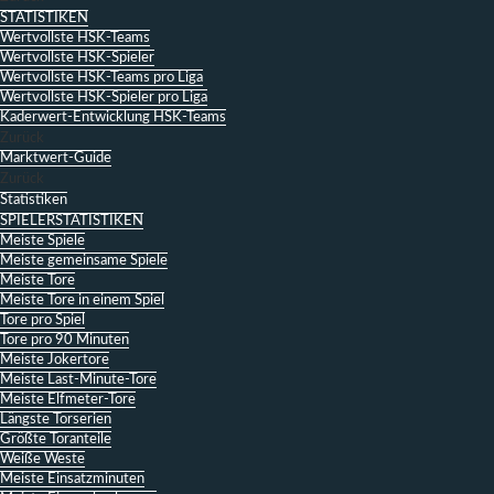
STATISTIKEN
Wertvollste HSK-Teams
Wertvollste HSK-Spieler
Wertvollste HSK-Teams pro Liga
Wertvollste HSK-Spieler pro Liga
Kaderwert-Entwicklung HSK-Teams
Zurück
Marktwert-Guide
Zurück
Statistiken
SPIELERSTATISTIKEN
Meiste Spiele
Meiste gemeinsame Spiele
Meiste Tore
Meiste Tore in einem Spiel
Tore pro Spiel
Tore pro 90 Minuten
Meiste Jokertore
Meiste Last-Minute-Tore
Meiste Elfmeter-Tore
Längste Torserien
Größte Toranteile
Weiße Weste
Meiste Einsatzminuten