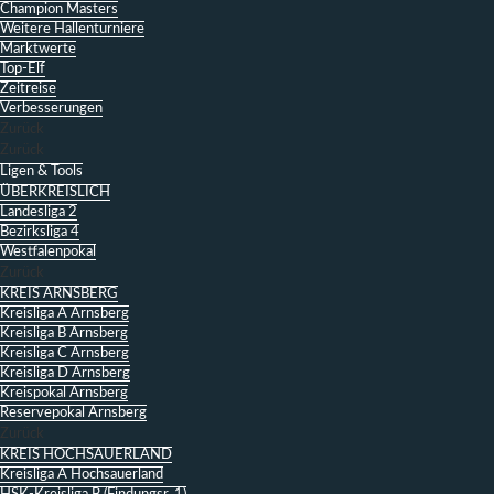
Champion Masters
Weitere Hallenturniere
Marktwerte
Top-Elf
Zeitreise
Verbesserungen
Zurück
Zurück
Ligen & Tools
ÜBERKREISLICH
Landesliga 2
Bezirksliga 4
Westfalenpokal
Zurück
KREIS ARNSBERG
Kreisliga A Arnsberg
Kreisliga B Arnsberg
Kreisliga C Arnsberg
Kreisliga D Arnsberg
Kreispokal Arnsberg
Reservepokal Arnsberg
Zurück
KREIS HOCHSAUERLAND
Kreisliga A Hochsauerland