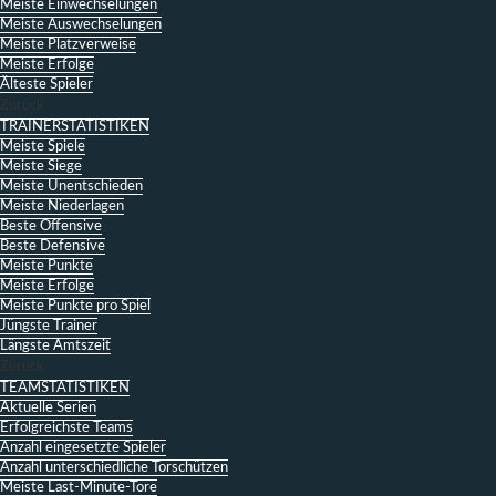
Meiste Einwechselungen
Meiste Auswechselungen
Meiste Platzverweise
Meiste Erfolge
Älteste Spieler
Zurück
TRAINERSTATISTIKEN
Meiste Spiele
Meiste Siege
Meiste Unentschieden
Meiste Niederlagen
Beste Offensive
Beste Defensive
Meiste Punkte
Meiste Erfolge
Meiste Punkte pro Spiel
Jüngste Trainer
Längste Amtszeit
Zurück
TEAMSTATISTIKEN
Aktuelle Serien
Erfolgreichste Teams
Anzahl eingesetzte Spieler
Anzahl unterschiedliche Torschützen
Meiste Last-Minute-Tore