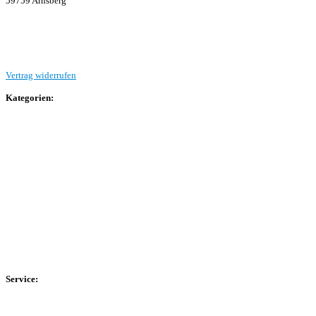
59759 Arnsberg
Beitrag einreichen
Vertrag widerrufen
Kategorien:
Allgemein
Landesliga 2
Bezirksliga 4
Kreisliga A Arnsberg
Kreisliga A Hochsauerland
Kreisliga B Arnsberg
Kreisliga B Hochsauerland
Kreisliga C Arnsberg
HSK-Kreisliga C West
HSK-Kreisliga C Ost
Kreisliga D Arnsberg
Service:
Spieltag