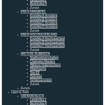
Landesliga 2
Bezirksliga 4
Zurück
KREIS ARNSBERG
Kreisliga A Arnsberg
Kreisliga B Arnsberg
Kreisliga C Arnsberg
Kreisliga D Arnsberg
Zurück
KREIS HOCHSAUERLAND
Kreisliga A Hochsauerland
Kreisliga B Hochsauerland
Kreisliga C Hochsauerland
Zurück
WEITERE RUBRIKEN
Stadtmeisterschaften
Champion Masters
Weitere Hallenturniere
Marktwerte
Top-Elf
Zeitreise
Verbesserungen
Zurück
Zurück
Ligen & Tools
ÜBERKREISLICH
Landesliga 2
Bezirksliga 4