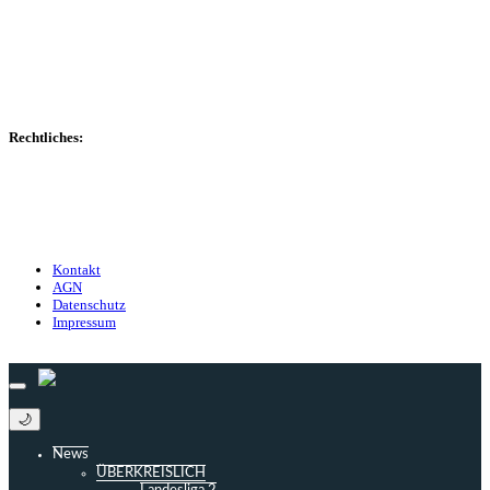
Spielerdatenbank
Transfers
Marktwerte
Statistiken
Gerüchte
Managerspiel
Rechtliches:
Kontakt
Nutzungsbedingungen
Datenschutz
Impressum
Kontakt
AGN
Datenschutz
Impressum
© 2013 - 2026 match-day.de | Die aktuellsten News des Sauerlandfußballs
🌙
News
ÜBERKREISLICH