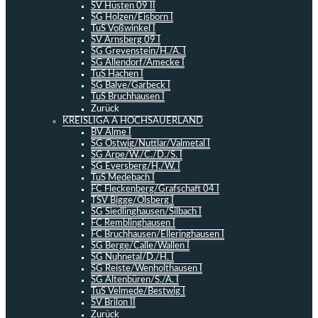
SV Hüsten 09 II
SG Holzen/Eisborn I
TuS Voßwinkel I
SV Arnsberg 09 I
SG Grevenstein/H./A. I
SG Allendorf/Amecke I
TuS Hachen I
SG Balve/Garbeck I
TuS Bruchhausen I
Zurück
KREISLIGA A HOCHSAUERLAND
BV Alme I
SG Ostwig/Nuttlar/Valmetal I
SG Arpe/W./C./D./S. I
SG Eversberg/H./W. I
TuS Medebach I
FC Fleckenberg/Grafschaft 04 I
TSV Bigge/Olsberg I
SG Siedlinghausen/Silbach I
FC Remblinghausen I
FC Bruchhausen/Elleringhausen I
SG Berge/Calle/Wallen I
SG Nuhnetal/D./H. I
SG Reiste/Wenholthausen I
SG Altenbüren/S./A. I
TuS Velmede/Bestwig I
SV Brilon II
Zurück