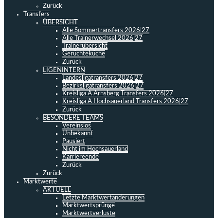
Zurück
Transfers
ÜBERSICHT
Alle Sommertransfers 2026|27
Alle Trainerwechsel 2026|27
Trainerübersicht
Gerüchteküche
Zurück
LIGENINTERN
Landesligatransfers 2026|27
Bezirksligatransfers 2026|27
Kreisliga A Arnsberg Transfers 2026|27
Kreisliga A Hochsauerland Transfers 2026|27
Zurück
BESONDERE TEAMS
Vereinslos
Unbekannt
Pausiert
Nicht im Hochsauerland
Karriereende
Zurück
Zurück
Marktwerte
AKTUELL
Letzte Marktwertänderungen
Marktwertsprünge
Marktwertverluste