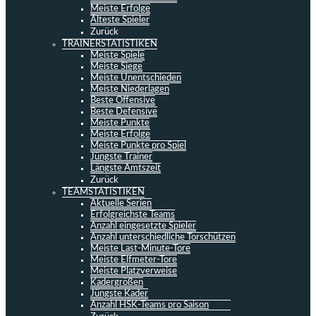
Meiste Erfolge
Älteste Spieler
Zurück
TRAINERSTATISTIKEN
Meiste Spiele
Meiste Siege
Meiste Unentschieden
Meiste Niederlagen
Beste Offensive
Beste Defensive
Meiste Punkte
Meiste Erfolge
Meiste Punkte pro Spiel
Jüngste Trainer
Längste Amtszeit
Zurück
TEAMSTATISTIKEN
Aktuelle Serien
Erfolgreichste Teams
Anzahl eingesetzte Spieler
Anzahl unterschiedliche Torschützen
Meiste Last-Minute-Tore
Meiste Elfmeter-Tore
Meiste Platzverweise
Kadergrößen
Jüngste Kader
Anzahl HSK-Teams pro Saison