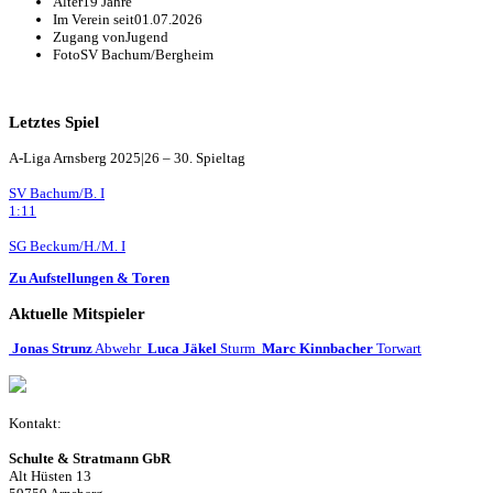
Alter
19 Jahre
Im Verein seit
01.07.2026
Zugang von
Jugend
Foto
SV Bachum/Bergheim
Letztes Spiel
A-Liga Arnsberg 2025|26 – 30. Spieltag
SV Bachum/B. I
1:11
SG Beckum/H./M. I
Zu Aufstellungen & Toren
Aktuelle Mitspieler
Jonas Strunz
Abwehr
Luca Jäkel
Sturm
Marc Kinnbacher
Torwart
Kontakt:
Schulte & Stratmann GbR
Alt Hüsten 13