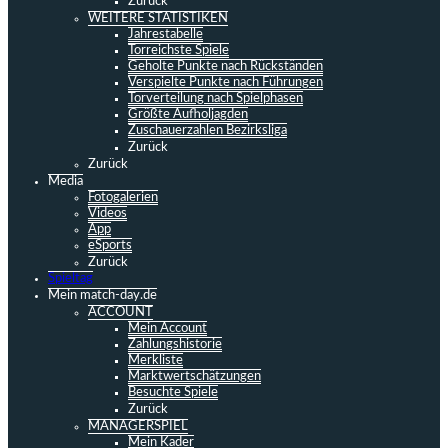
Zurück
WEITERE STATISTIKEN
Jahrestabelle
Torreichste Spiele
Geholte Punkte nach Rückständen
Verspielte Punkte nach Führungen
Torverteilung nach Spielphasen
Größte Aufholjagden
Zuschauerzahlen Bezirksliga
Zurück
Zurück
Media
Fotogalerien
Videos
App
eSports
Zurück
Spieltag
Mein match-day.de
ACCOUNT
Mein Account
Zahlungshistorie
Merkliste
Marktwertschätzungen
Besuchte Spiele
Zurück
MANAGERSPIEL
Mein Kader