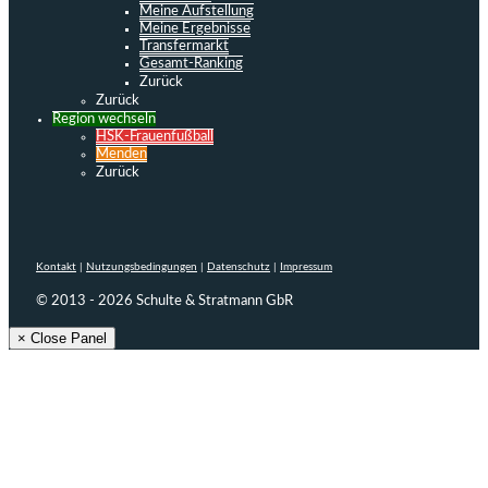
Meine Aufstellung
Meine Ergebnisse
Transfermarkt
Gesamt-Ranking
Zurück
Zurück
Region wechseln
HSK-Frauenfußball
Menden
Zurück
Kontakt
|
Nutzungsbedingungen
|
Datenschutz
|
Impressum
© 2013 - 2026 Schulte & Stratmann GbR
× Close Panel