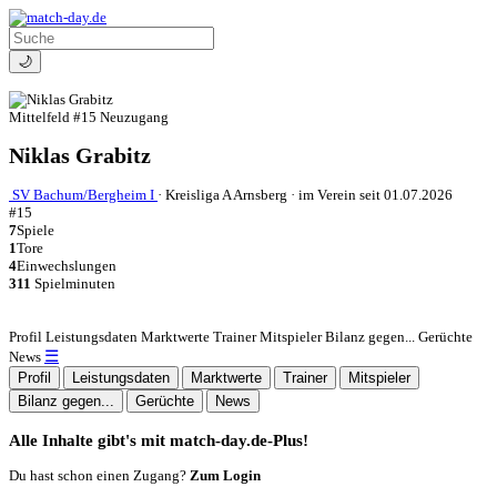
🌙
Mittelfeld
#15
Neuzugang
Niklas Grabitz
SV Bachum/Bergheim I
·
Kreisliga A Arnsberg
·
im Verein seit 01.07.2026
#15
7
Spiele
1
Tore
4
Einwechslungen
311
Spielminuten
Profil
Leistungsdaten
Marktwerte
Trainer
Mitspieler
Bilanz gegen...
Gerüchte
☰
News
Profil
Leistungsdaten
Marktwerte
Trainer
Mitspieler
Bilanz gegen...
Gerüchte
News
Alle Inhalte gibt's mit match-day.de-Plus!
Du hast schon einen Zugang?
Zum Login