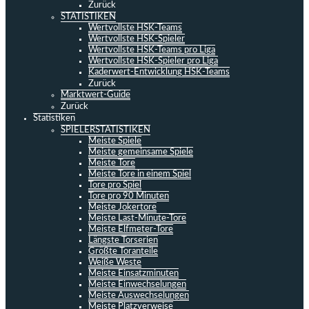
Zurück
STATISTIKEN
Wertvollste HSK-Teams
Wertvollste HSK-Spieler
Wertvollste HSK-Teams pro Liga
Wertvollste HSK-Spieler pro Liga
Kaderwert-Entwicklung HSK-Teams
Zurück
Marktwert-Guide
Zurück
Statistiken
SPIELERSTATISTIKEN
Meiste Spiele
Meiste gemeinsame Spiele
Meiste Tore
Meiste Tore in einem Spiel
Tore pro Spiel
Tore pro 90 Minuten
Meiste Jokertore
Meiste Last-Minute-Tore
Meiste Elfmeter-Tore
Längste Torserien
Größte Toranteile
Weiße Weste
Meiste Einsatzminuten
Meiste Einwechselungen
Meiste Auswechselungen
Meiste Platzverweise