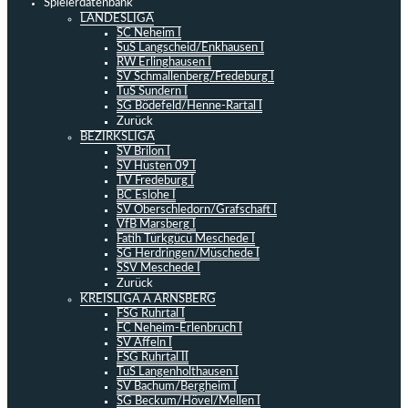
Spielerdatenbank
LANDESLIGA
SC Neheim I
SuS Langscheid/Enkhausen I
RW Erlinghausen I
SV Schmallenberg/Fredeburg I
TuS Sundern I
SG Bödefeld/Henne-Rartal I
Zurück
BEZIRKSLIGA
SV Brilon I
SV Hüsten 09 I
TV Fredeburg I
BC Eslohe I
SV Oberschledorn/Grafschaft I
VfB Marsberg I
Fatih Türkgücü Meschede I
SG Herdringen/Müschede I
SSV Meschede I
Zurück
KREISLIGA A ARNSBERG
FSG Ruhrtal I
FC Neheim-Erlenbruch I
SV Affeln I
FSG Ruhrtal II
TuS Langenholthausen I
SV Bachum/Bergheim I
SG Beckum/Hövel/Mellen I