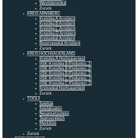
Westfalenpokal
Zurück
KREIS ARNSBERG
Kreisliga A Arnsberg
Kreisliga B Arnsberg
Kreisliga C Arnsberg
Kreisliga D Arnsberg
Kreispokal Arnsberg
Reservepokal Arnsberg
Zurück
KREIS HOCHSAUERLAND
Kreisliga A Hochsauerland
HSK-Kreisliga B (Findungsr. 1)
HSK-Kreisliga B (Findungsr. 2)
HSK-Kreisliga B (Findungsr. 3)
HSK-Kreisliga C (Findungsr. 1)
HSK-Kreisliga C (Findungsr. 2)
Kreispokal Hochsauerland
Zurück
TOOLS
Spieltag
Spielabsagen
Neuansetzungen
Teamvergleich
Merkliste
Zurück
Zurück