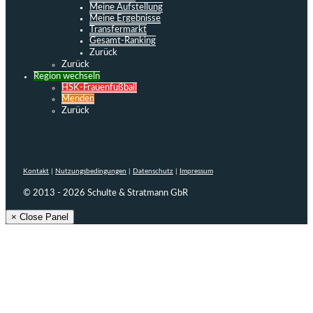
Meine Aufstellung
Meine Ergebnisse
Transfermarkt
Gesamt-Ranking
Zurück
Zurück
Region wechseln
HSK-Frauenfußball
Menden
Zurück
Kontakt
|
Nutzungsbedingungen
|
Datenschutz
|
Impressum
© 2013 - 2026 Schulte & Stratmann GbR
× Close Panel