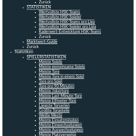
Zurück
STATISTIKEN
Wertvollste HSK-Teams
Wertvollste HSK-Spieler
Wertvollste HSK-Teams pro Liga
Wertvollste HSK-Spieler pro Liga
Kaderwert-Entwicklung HSK-Teams
Zurück
Marktwert-Guide
Zurück
Statistiken
SPIELERSTATISTIKEN
Meiste Spiele
Meiste gemeinsame Spiele
Meiste Tore
Meiste Tore in einem Spiel
Tore pro Spiel
Tore pro 90 Minuten
Meiste Jokertore
Meiste Last-Minute-Tore
Meiste Elfmeter-Tore
Längste Torserien
Größte Toranteile
Weiße Weste
Meiste Einsatzminuten
Meiste Einwechselungen
Meiste Auswechselungen
Meiste Platzverweise