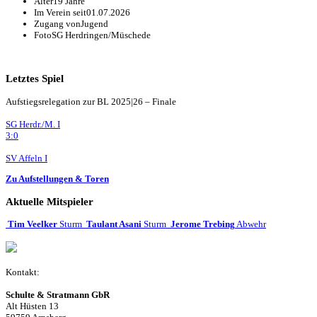
Alter
19 Jahre
Im Verein seit
01.07.2026
Zugang von
Jugend
Foto
SG Herdringen/Müschede
Letztes Spiel
Aufstiegsrelegation zur BL 2025|26 – Finale
SG Herdr./M. I
3:0
SV Affeln I
Zu Aufstellungen & Toren
Aktuelle Mitspieler
Tim Veelker
Sturm
Taulant Asani
Sturm
Jerome Trebing
Abwehr
Kontakt:
Schulte & Stratmann GbR
Alt Hüsten 13