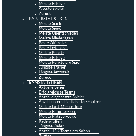
Meiste Erfolge
Älteste Spieler
Zurück
TRAINERSTATISTIKEN
Meiste Spiele
Meiste Siege
Meiste Unentschieden
Meiste Niederlagen
Beste Offensive
Beste Defensive
Meiste Punkte
Meiste Erfolge
Meiste Punkte pro Spiel
Jüngste Trainer
Längste Amtszeit
Zurück
TEAMSTATISTIKEN
Aktuelle Serien
Erfolgreichste Teams
Anzahl eingesetzte Spieler
Anzahl unterschiedliche Torschützen
Meiste Last-Minute-Tore
Meiste Elfmeter-Tore
Meiste Platzverweise
Kadergrößen
Jüngste Kader
Anzahl HSK-Teams pro Saison