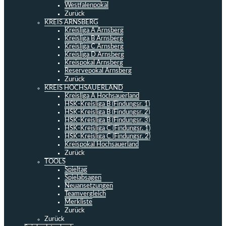
Westfalenpokal
Zurück
KREIS ARNSBERG
Kreisliga A Arnsberg
Kreisliga B Arnsberg
Kreisliga C Arnsberg
Kreisliga D Arnsberg
Kreispokal Arnsberg
Reservepokal Arnsberg
Zurück
KREIS HOCHSAUERLAND
Kreisliga A Hochsauerland
HSK-Kreisliga B (Findungsr. 1)
HSK-Kreisliga B (Findungsr. 2)
HSK-Kreisliga B (Findungsr. 3)
HSK-Kreisliga C (Findungsr. 1)
HSK-Kreisliga C (Findungsr. 2)
Kreispokal Hochsauerland
Zurück
TOOLS
Spieltag
Spielabsagen
Neuansetzungen
Teamvergleich
Merkliste
Zurück
Zurück