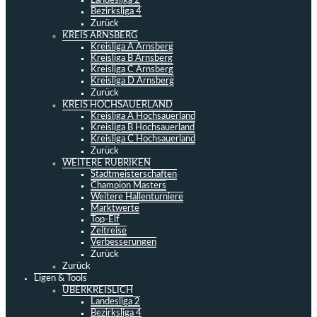
Landesliga 2
Bezirksliga 4
Zurück
KREIS ARNSBERG
Kreisliga A Arnsberg
Kreisliga B Arnsberg
Kreisliga C Arnsberg
Kreisliga D Arnsberg
Zurück
KREIS HOCHSAUERLAND
Kreisliga A Hochsauerland
Kreisliga B Hochsauerland
Kreisliga C Hochsauerland
Zurück
WEITERE RUBRIKEN
Stadtmeisterschaften
Champion Masters
Weitere Hallenturniere
Marktwerte
Top-Elf
Zeitreise
Verbesserungen
Zurück
Zurück
Ligen & Tools
ÜBERKREISLICH
Landesliga 2
Bezirksliga 4