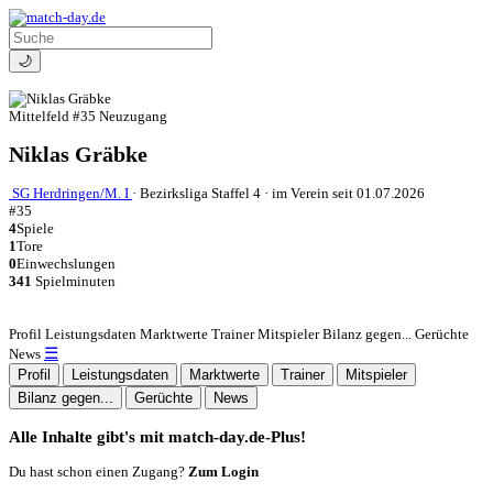
🌙
Mittelfeld
#35
Neuzugang
Niklas Gräbke
SG Herdringen/M. I
·
Bezirksliga Staffel 4
·
im Verein seit 01.07.2026
#35
4
Spiele
1
Tore
0
Einwechslungen
341
Spielminuten
Profil
Leistungsdaten
Marktwerte
Trainer
Mitspieler
Bilanz gegen...
Gerüchte
☰
News
Profil
Leistungsdaten
Marktwerte
Trainer
Mitspieler
Bilanz gegen...
Gerüchte
News
Alle Inhalte gibt's mit match-day.de-Plus!
Du hast schon einen Zugang?
Zum Login