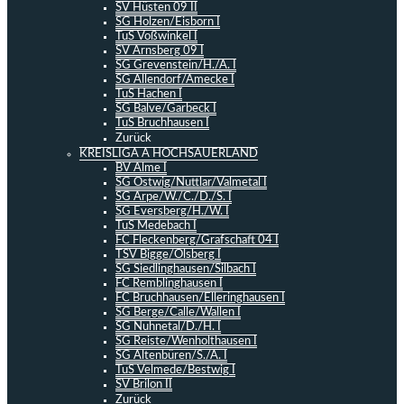
SV Hüsten 09 II
SG Holzen/Eisborn I
TuS Voßwinkel I
SV Arnsberg 09 I
SG Grevenstein/H./A. I
SG Allendorf/Amecke I
TuS Hachen I
SG Balve/Garbeck I
TuS Bruchhausen I
Zurück
KREISLIGA A HOCHSAUERLAND
BV Alme I
SG Ostwig/Nuttlar/Valmetal I
SG Arpe/W./C./D./S. I
SG Eversberg/H./W. I
TuS Medebach I
FC Fleckenberg/Grafschaft 04 I
TSV Bigge/Olsberg I
SG Siedlinghausen/Silbach I
FC Remblinghausen I
FC Bruchhausen/Elleringhausen I
SG Berge/Calle/Wallen I
SG Nuhnetal/D./H. I
SG Reiste/Wenholthausen I
SG Altenbüren/S./A. I
TuS Velmede/Bestwig I
SV Brilon II
Zurück