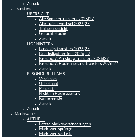
Zurück
Transfers
ÜBERSICHT
Alle Sommertransfers 2026|27
Alle Trainerwechsel 2026|27
Trainerübersicht
Gerüchteküche
Zurück
LIGENINTERN
Landesligatransfers 2026|27
Bezirksligatransfers 2026|27
Kreisliga A Arnsberg Transfers 2026|27
Kreisliga A Hochsauerland Transfers 2026|27
Zurück
BESONDERE TEAMS
Vereinslos
Unbekannt
Pausiert
Nicht im Hochsauerland
Karriereende
Zurück
Zurück
Marktwerte
AKTUELL
Letzte Marktwertänderungen
Marktwertsprünge
Marktwertverluste