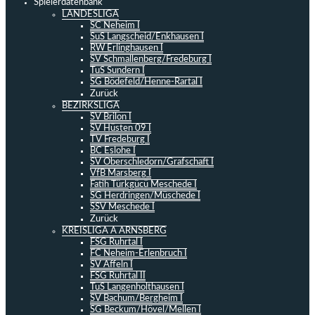
Spielerdatenbank
LANDESLIGA
SC Neheim I
SuS Langscheid/Enkhausen I
RW Erlinghausen I
SV Schmallenberg/Fredeburg I
TuS Sundern I
SG Bödefeld/Henne-Rartal I
Zurück
BEZIRKSLIGA
SV Brilon I
SV Hüsten 09 I
TV Fredeburg I
BC Eslohe I
SV Oberschledorn/Grafschaft I
VfB Marsberg I
Fatih Türkgücü Meschede I
SG Herdringen/Müschede I
SSV Meschede I
Zurück
KREISLIGA A ARNSBERG
FSG Ruhrtal I
FC Neheim-Erlenbruch I
SV Affeln I
FSG Ruhrtal II
TuS Langenholthausen I
SV Bachum/Bergheim I
SG Beckum/Hövel/Mellen I