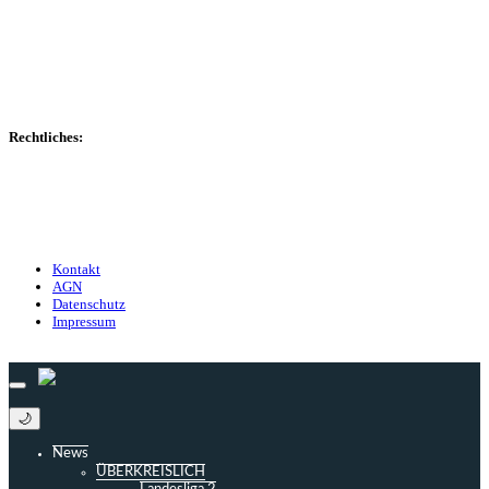
Spielerdatenbank
Transfers
Marktwerte
Statistiken
Gerüchte
Managerspiel
Rechtliches:
Kontakt
Nutzungsbedingungen
Datenschutz
Impressum
Kontakt
AGN
Datenschutz
Impressum
© 2013 - 2026 match-day.de | Die aktuellsten News des Sauerlandfußballs
🌙
News
ÜBERKREISLICH