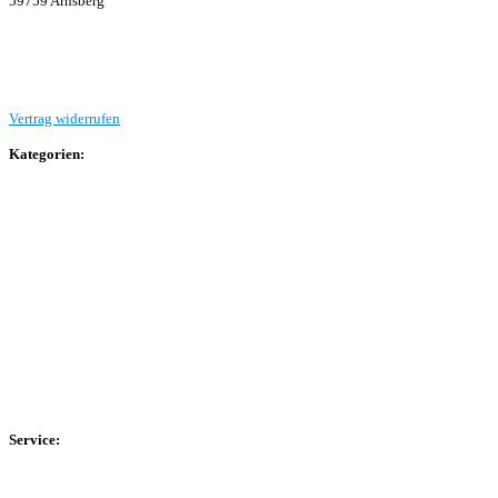
59759 Arnsberg
Beitrag einreichen
Vertrag widerrufen
Kategorien:
Allgemein
Landesliga 2
Bezirksliga 4
Kreisliga A Arnsberg
Kreisliga A Hochsauerland
Kreisliga B Arnsberg
Kreisliga B Hochsauerland
Kreisliga C Arnsberg
HSK-Kreisliga C West
HSK-Kreisliga C Ost
Kreisliga D Arnsberg
Service:
Spieltag