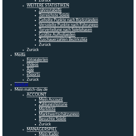
Zurück
WEITERE STATISTIKEN
Jahrestabelle
Torreichste Spiele
Geholte Punkte nach Rückständen
Verspielte Punkte nach Führungen
Torverteilung nach Spielphasen
Größte Aufholjagden
Zuschauerzahlen Bezirksliga
Zurück
Zurück
Media
Fotogalerien
Videos
App
eSports
Zurück
Spieltag
Mein match-day.de
ACCOUNT
Mein Account
Zahlungshistorie
Merkliste
Marktwertschätzungen
Besuchte Spiele
Zurück
MANAGERSPIEL
Mein Kader