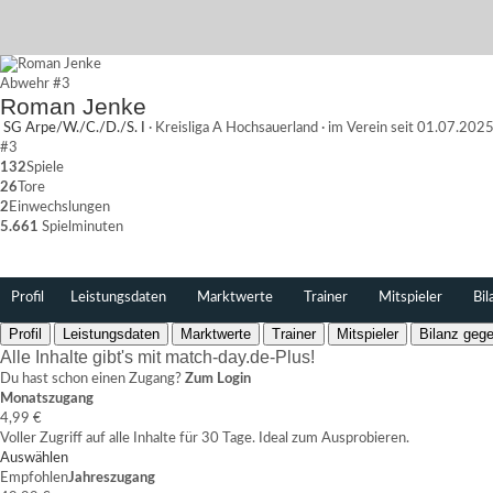
Abwehr
#3
Roman Jenke
SG Arpe/W./C./D./S. I
·
Kreisliga A Hochsauerland
·
im Verein seit 01.07.202
#3
132
Spiele
26
Tore
2
Einwechslungen
5.661
Spielminuten
Profil
Leistungsdaten
Marktwerte
Trainer
Mitspieler
Bil
Profil
Leistungsdaten
Marktwerte
Trainer
Mitspieler
Bilanz gege
Alle Inhalte gibt's mit match-day.de-Plus!
Du hast schon einen Zugang?
Zum Login
Monatszugang
4,99 €
Voller Zugriff auf alle Inhalte für 30 Tage. Ideal zum Ausprobieren.
Auswählen
Empfohlen
Jahreszugang