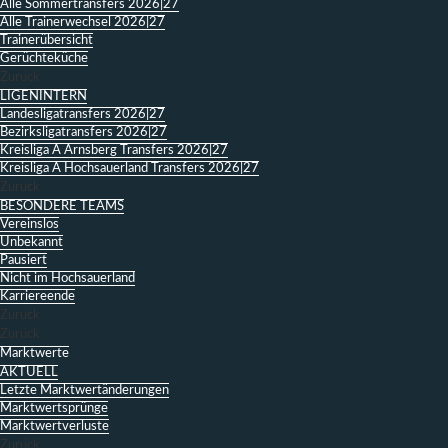
Alle Sommertransfers 2026|27
Alle Trainerwechsel 2026|27
Trainerübersicht
Gerüchteküche
Zurück
LIGENINTERN
Landesligatransfers 2026|27
Bezirksligatransfers 2026|27
Kreisliga A Arnsberg Transfers 2026|27
Kreisliga A Hochsauerland Transfers 2026|27
Zurück
BESONDERE TEAMS
Vereinslos
Unbekannt
Pausiert
Nicht im Hochsauerland
Karriereende
Zurück
Zurück
Marktwerte
AKTUELL
Letzte Marktwertänderungen
Marktwertsprünge
Marktwertverluste
Zurück