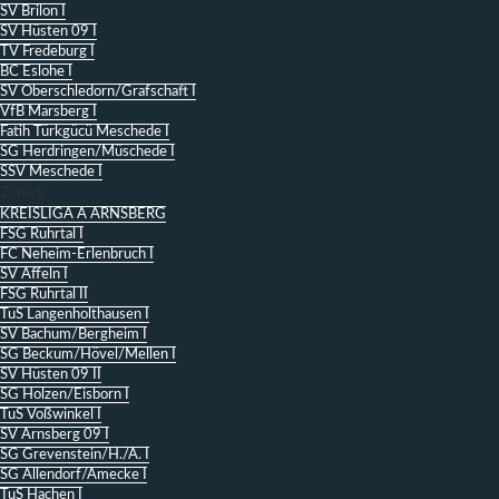
SV Brilon I
SV Hüsten 09 I
TV Fredeburg I
BC Eslohe I
SV Oberschledorn/Grafschaft I
VfB Marsberg I
Fatih Türkgücü Meschede I
SG Herdringen/Müschede I
SSV Meschede I
Zurück
KREISLIGA A ARNSBERG
FSG Ruhrtal I
FC Neheim-Erlenbruch I
SV Affeln I
FSG Ruhrtal II
TuS Langenholthausen I
SV Bachum/Bergheim I
SG Beckum/Hövel/Mellen I
SV Hüsten 09 II
SG Holzen/Eisborn I
TuS Voßwinkel I
SV Arnsberg 09 I
SG Grevenstein/H./A. I
SG Allendorf/Amecke I
TuS Hachen I