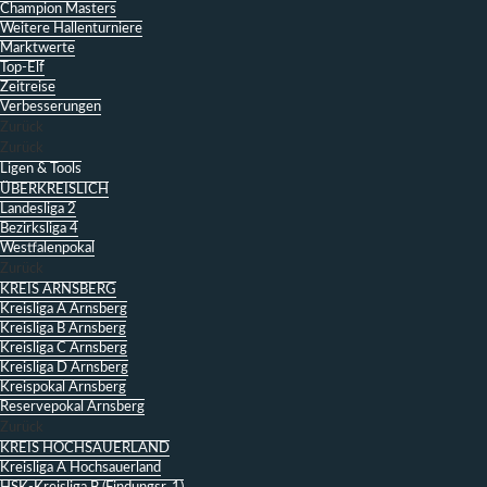
Champion Masters
Weitere Hallenturniere
Marktwerte
Top-Elf
Zeitreise
Verbesserungen
Zurück
Zurück
Ligen & Tools
ÜBERKREISLICH
Landesliga 2
Bezirksliga 4
Westfalenpokal
Zurück
KREIS ARNSBERG
Kreisliga A Arnsberg
Kreisliga B Arnsberg
Kreisliga C Arnsberg
Kreisliga D Arnsberg
Kreispokal Arnsberg
Reservepokal Arnsberg
Zurück
KREIS HOCHSAUERLAND
Kreisliga A Hochsauerland