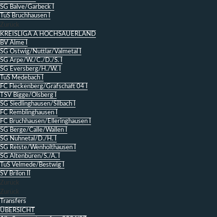
SG Balve/Garbeck I
TuS Bruchhausen I
Zurück
KREISLIGA A HOCHSAUERLAND
BV Alme I
SG Ostwig/Nuttlar/Valmetal I
SG Arpe/W./C./D./S. I
SG Eversberg/H./W. I
TuS Medebach I
FC Fleckenberg/Grafschaft 04 I
TSV Bigge/Olsberg I
SG Siedlinghausen/Silbach I
FC Remblinghausen I
FC Bruchhausen/Elleringhausen I
SG Berge/Calle/Wallen I
SG Nuhnetal/D./H. I
SG Reiste/Wenholthausen I
SG Altenbüren/S./A. I
TuS Velmede/Bestwig I
SV Brilon II
Zurück
Zurück
Transfers
ÜBERSICHT