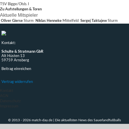
TSV Bigge/Olsb. I
Zu Aufstellungen & Toren
Aktuelle Mitspieler
Oliver Gierse
Sturm
Niklas Henneke
Mittelfeld
Sergej Taktajew
Sturm
Kontakt:
Schulte & Stratmann GbR
Alt Hüsten 13
59759 Arnsberg
Beitrag einreichen
Vertrag widerrufen
Kontakt
AGN
Datenschutz
Impressum
© 2013 - 2026 match-day.de | Die aktuellsten News des Sauerlandfußballs