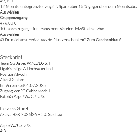
49,99 €
12 Monate unbegrenzter Zugriff. Spare über 15 % gegenüber dem Monatsabo.
Auswählen
Gruppenzugang
476,00 €
10 Jahreszugänge für Teams oder Vereine. MwSt. absetzbar.
Auswählen
🎁 Du möchtest
match-day.de
-Plus verschenken?
Zum Geschenkkauf
Steckbrief
Team
SG Arpe/W./C./D./S. I
Liga
Kreisliga A Hochsauerland
Position
Abwehr
Alter
32 Jahre
Im Verein seit
01.07.2025
Zugang von
FC Cobbenrode I
Foto
SG Arpe/W./C./D./S.
Letztes Spiel
A-Liga HSK 2025|26 – 30. Spieltag
Arpe/W./C./D./S. I
4:3