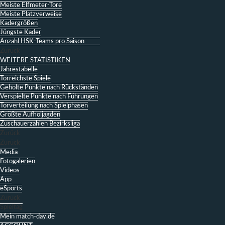
Meiste Elfmeter-Tore
Meiste Platzverweise
Kadergrößen
Jüngste Kader
Anzahl HSK-Teams pro Saison
Zurück
WEITERE STATISTIKEN
Jahrestabelle
Torreichste Spiele
Geholte Punkte nach Rückständen
Verspielte Punkte nach Führungen
Torverteilung nach Spielphasen
Größte Aufholjagden
Zuschauerzahlen Bezirksliga
Zurück
Zurück
Media
Fotogalerien
Videos
App
eSports
Zurück
Spieltag
Mein match-day.de