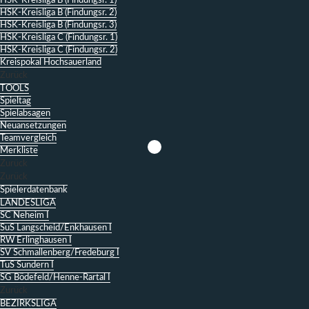
HSK-Kreisliga B (Findungsr. 1)
HSK-Kreisliga B (Findungsr. 2)
HSK-Kreisliga B (Findungsr. 3)
HSK-Kreisliga C (Findungsr. 1)
HSK-Kreisliga C (Findungsr. 2)
Kreispokal Hochsauerland
Zurück
TOOLS
Spieltag
Spielabsagen
Neuansetzungen
Teamvergleich
Merkliste
Zurück
Zurück
Spielerdatenbank
LANDESLIGA
SC Neheim I
SuS Langscheid/Enkhausen I
RW Erlinghausen I
SV Schmallenberg/Fredeburg I
TuS Sundern I
SG Bödefeld/Henne-Rartal I
Zurück
BEZIRKSLIGA