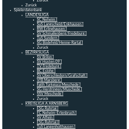
Zurück
Zurück
Spielerdatenbank
LANDESLIGA
SC Neheim I
SuS Langscheid/Enkhausen I
RW Erlinghausen I
SV Schmallenberg/Fredeburg I
TuS Sundern I
SG Bödefeld/Henne-Rartal I
Zurück
BEZIRKSLIGA
SV Brilon I
SV Hüsten 09 I
TV Fredeburg I
BC Eslohe I
SV Oberschledorn/Grafschaft I
VfB Marsberg I
Fatih Türkgücü Meschede I
SG Herdringen/Müschede I
SSV Meschede I
Zurück
KREISLIGA A ARNSBERG
FSG Ruhrtal I
FC Neheim-Erlenbruch I
SV Affeln I
FSG Ruhrtal II
TuS Langenholthausen I