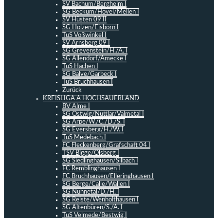
SV Bachum/Bergheim I
SG Beckum/Hövel/Mellen I
SV Hüsten 09 II
SG Holzen/Eisborn I
TuS Voßwinkel I
SV Arnsberg 09 I
SG Grevenstein/H./A. I
SG Allendorf/Amecke I
TuS Hachen I
SG Balve/Garbeck I
TuS Bruchhausen I
Zurück
KREISLIGA A HOCHSAUERLAND
BV Alme I
SG Ostwig/Nuttlar/Valmetal I
SG Arpe/W./C./D./S. I
SG Eversberg/H./W. I
TuS Medebach I
FC Fleckenberg/Grafschaft 04 I
TSV Bigge/Olsberg I
SG Siedlinghausen/Silbach I
FC Remblinghausen I
FC Bruchhausen/Elleringhausen I
SG Berge/Calle/Wallen I
SG Nuhnetal/D./H. I
SG Reiste/Wenholthausen I
SG Altenbüren/S./A. I
TuS Velmede/Bestwig I