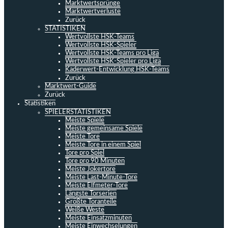
Marktwertsprünge
Marktwertverluste
Zurück
STATISTIKEN
Wertvollste HSK-Teams
Wertvollste HSK-Spieler
Wertvollste HSK-Teams pro Liga
Wertvollste HSK-Spieler pro Liga
Kaderwert-Entwicklung HSK-Teams
Zurück
Marktwert-Guide
Zurück
Statistiken
SPIELERSTATISTIKEN
Meiste Spiele
Meiste gemeinsame Spiele
Meiste Tore
Meiste Tore in einem Spiel
Tore pro Spiel
Tore pro 90 Minuten
Meiste Jokertore
Meiste Last-Minute-Tore
Meiste Elfmeter-Tore
Längste Torserien
Größte Toranteile
Weiße Weste
Meiste Einsatzminuten
Meiste Einwechselungen