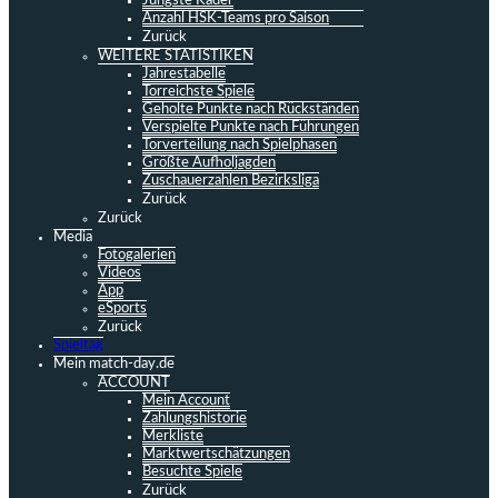
Jüngste Kader
Anzahl HSK-Teams pro Saison
Zurück
WEITERE STATISTIKEN
Jahrestabelle
Torreichste Spiele
Geholte Punkte nach Rückständen
Verspielte Punkte nach Führungen
Torverteilung nach Spielphasen
Größte Aufholjagden
Zuschauerzahlen Bezirksliga
Zurück
Zurück
Media
Fotogalerien
Videos
App
eSports
Zurück
Spieltag
Mein match-day.de
ACCOUNT
Mein Account
Zahlungshistorie
Merkliste
Marktwertschätzungen
Besuchte Spiele
Zurück