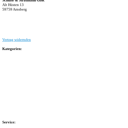
Schulte & Stratmann GbR
Alt Hüsten 13
59759 Arnsberg
Beitrag einreichen
Vertrag widerrufen
Kategorien:
Allgemein
Landesliga 2
Bezirksliga 4
Kreisliga A Arnsberg
Kreisliga A Hochsauerland
Kreisliga B Arnsberg
Kreisliga B Hochsauerland
Kreisliga C Arnsberg
HSK-Kreisliga C West
HSK-Kreisliga C Ost
Kreisliga D Arnsberg
Service: