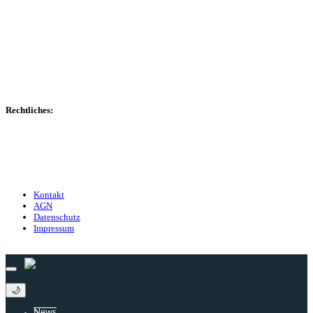
Spieltag
Spielerdatenbank
Transfers
Marktwerte
Statistiken
Gerüchte
Managerspiel
Rechtliches:
Kontakt
Nutzungsbedingungen
Datenschutz
Impressum
Kontakt
AGN
Datenschutz
Impressum
© 2013 - 2026 match-day.de | Die aktuellsten News des Sauerlandfußballs
🌙
News