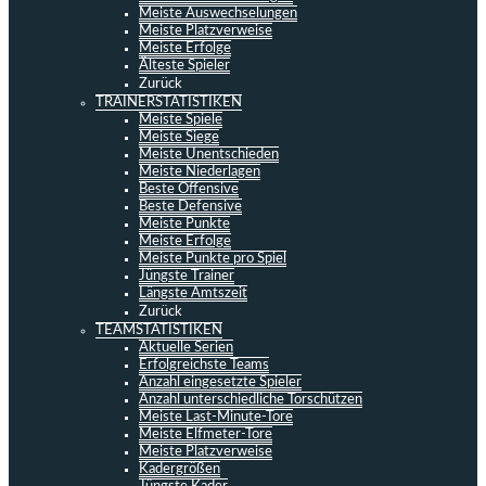
Meiste Auswechselungen
Meiste Platzverweise
Meiste Erfolge
Älteste Spieler
Zurück
TRAINERSTATISTIKEN
Meiste Spiele
Meiste Siege
Meiste Unentschieden
Meiste Niederlagen
Beste Offensive
Beste Defensive
Meiste Punkte
Meiste Erfolge
Meiste Punkte pro Spiel
Jüngste Trainer
Längste Amtszeit
Zurück
TEAMSTATISTIKEN
Aktuelle Serien
Erfolgreichste Teams
Anzahl eingesetzte Spieler
Anzahl unterschiedliche Torschützen
Meiste Last-Minute-Tore
Meiste Elfmeter-Tore
Meiste Platzverweise
Kadergrößen