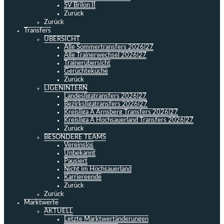
SV Brilon II
Zurück
Zurück
Transfers
ÜBERSICHT
Alle Sommertransfers 2026|27
Alle Trainerwechsel 2026|27
Trainerübersicht
Gerüchteküche
Zurück
LIGENINTERN
Landesligatransfers 2026|27
Bezirksligatransfers 2026|27
Kreisliga A Arnsberg Transfers 2026|27
Kreisliga A Hochsauerland Transfers 2026|27
Zurück
BESONDERE TEAMS
Vereinslos
Unbekannt
Pausiert
Nicht im Hochsauerland
Karriereende
Zurück
Zurück
Marktwerte
AKTUELL
Letzte Marktwertänderungen