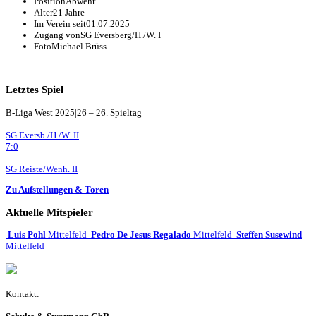
Position
Abwehr
Alter
21 Jahre
Im Verein seit
01.07.2025
Zugang von
SG Eversberg/H./W. I
Foto
Michael Brüss
Letztes Spiel
B-Liga West 2025|26 – 26. Spieltag
SG Eversb./H./W. II
7:0
SG Reiste/Wenh. II
Zu Aufstellungen & Toren
Aktuelle Mitspieler
Luis Pohl
Mittelfeld
Pedro De Jesus Regalado
Mittelfeld
Steffen Susewind
Mittelfeld
Kontakt: