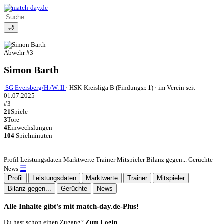
🌙
Abwehr
#3
Simon Barth
SG Eversberg/H./W. II
·
HSK-Kreisliga B (Findungsr. 1)
·
im Verein seit
01.07.2025
#3
21
Spiele
3
Tore
4
Einwechslungen
104
Spielminuten
Profil
Leistungsdaten
Marktwerte
Trainer
Mitspieler
Bilanz gegen...
Gerüchte
☰
News
Profil
Leistungsdaten
Marktwerte
Trainer
Mitspieler
Bilanz gegen...
Gerüchte
News
Alle Inhalte gibt's mit match-day.de-Plus!
Du hast schon einen Zugang?
Zum Login