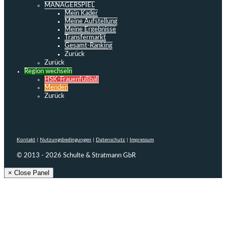
MANAGERSPIEL
Mein Kader
Meine Aufstellung
Meine Ergebnisse
Transfermarkt
Gesamt-Ranking
Zurück
Zurück
Region wechseln
HSK-Frauenfußball
Menden
Zurück
Kontakt
|
Nutzungsbedingungen
|
Datenschutz
|
Impressum
© 2013 - 2026 Schulte & Stratmann GbR
× Close Panel