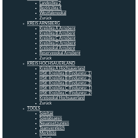
Landesliga 2
Bezirksliga 4
Westfalenpokal
Zurück
KREIS ARNSBERG
Kreisliga A Arnsberg
Kreisliga B Arnsberg
Kreisliga C Arnsberg
Kreisliga D Arnsberg
Kreispokal Arnsberg
Reservepokal Arnsberg
Zurück
KREIS HOCHSAUERLAND
Kreisliga A Hochsauerland
HSK-Kreisliga B (Findungsr. 1)
HSK-Kreisliga B (Findungsr. 2)
HSK-Kreisliga B (Findungsr. 3)
HSK-Kreisliga C (Findungsr. 1)
HSK-Kreisliga C (Findungsr. 2)
Kreispokal Hochsauerland
Zurück
TOOLS
Spieltag
Spielabsagen
Neuansetzungen
Teamvergleich
Merkliste