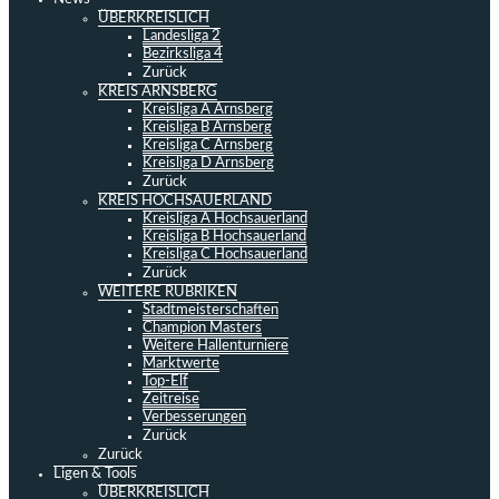
ÜBERKREISLICH
Landesliga 2
Bezirksliga 4
Zurück
KREIS ARNSBERG
Kreisliga A Arnsberg
Kreisliga B Arnsberg
Kreisliga C Arnsberg
Kreisliga D Arnsberg
Zurück
KREIS HOCHSAUERLAND
Kreisliga A Hochsauerland
Kreisliga B Hochsauerland
Kreisliga C Hochsauerland
Zurück
WEITERE RUBRIKEN
Stadtmeisterschaften
Champion Masters
Weitere Hallenturniere
Marktwerte
Top-Elf
Zeitreise
Verbesserungen
Zurück
Zurück
Ligen & Tools
ÜBERKREISLICH