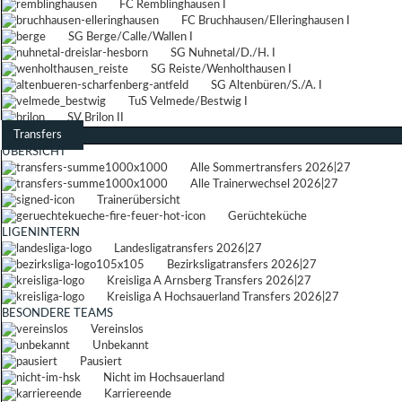
FC Remblinghausen I
FC Bruchhausen/Elleringhausen I
SG Berge/Calle/Wallen I
SG Nuhnetal/D./H. I
SG Reiste/Wenholthausen I
SG Altenbüren/S./A. I
TuS Velmede/Bestwig I
SV Brilon II
Transfers
ÜBERSICHT
Alle Sommertransfers 2026|27
Alle Trainerwechsel 2026|27
Trainerübersicht
Gerüchteküche
LIGENINTERN
Landesligatransfers 2026|27
Bezirksligatransfers 2026|27
Kreisliga A Arnsberg Transfers 2026|27
Kreisliga A Hochsauerland Transfers 2026|27
BESONDERE TEAMS
Vereinslos
Unbekannt
Pausiert
Nicht im Hochsauerland
Karriereende