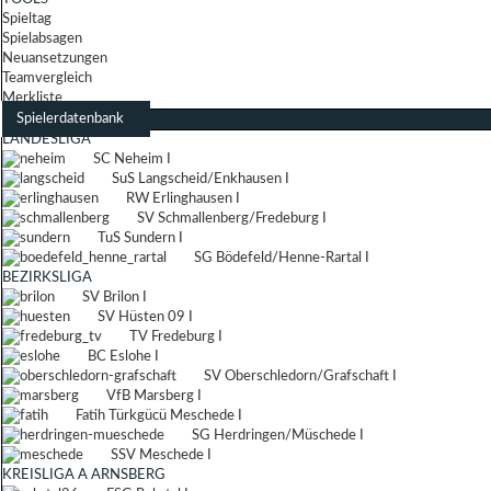
Spieltag
Spielabsagen
Neuansetzungen
Teamvergleich
Merkliste
Spielerdatenbank
LANDESLIGA
SC Neheim I
SuS Langscheid/Enkhausen I
RW Erlinghausen I
SV Schmallenberg/Fredeburg I
TuS Sundern I
SG Bödefeld/Henne-Rartal I
BEZIRKSLIGA
SV Brilon I
SV Hüsten 09 I
TV Fredeburg I
BC Eslohe I
SV Oberschledorn/Grafschaft I
VfB Marsberg I
Fatih Türkgücü Meschede I
SG Herdringen/Müschede I
SSV Meschede I
KREISLIGA A ARNSBERG