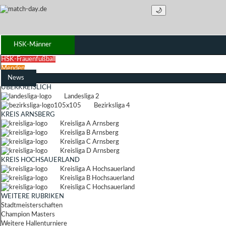
🌙
HSK-Männer
HSK-Frauenfußball
Menden
News
ÜBERKREISLICH
Landesliga 2
Bezirksliga 4
KREIS ARNSBERG
Kreisliga A Arnsberg
Kreisliga B Arnsberg
Kreisliga C Arnsberg
Kreisliga D Arnsberg
KREIS HOCHSAUERLAND
Kreisliga A Hochsauerland
Kreisliga B Hochsauerland
Kreisliga C Hochsauerland
WEITERE RUBRIKEN
Stadtmeisterschaften
Champion Masters
Weitere Hallenturniere