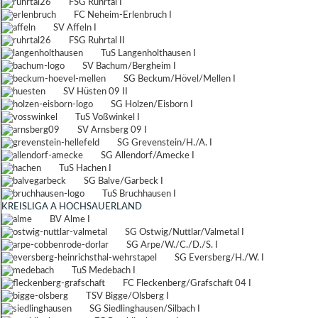
FSG Ruhrtal I
FC Neheim-Erlenbruch I
SV Affeln I
FSG Ruhrtal II
TuS Langenholthausen I
SV Bachum/Bergheim I
SG Beckum/Hövel/Mellen I
SV Hüsten 09 II
SG Holzen/Eisborn I
TuS Voßwinkel I
SV Arnsberg 09 I
SG Grevenstein/H./A. I
SG Allendorf/Amecke I
TuS Hachen I
SG Balve/Garbeck I
TuS Bruchhausen I
KREISLIGA A HOCHSAUERLAND
BV Alme I
SG Ostwig/Nuttlar/Valmetal I
SG Arpe/W./C./D./S. I
SG Eversberg/H./W. I
TuS Medebach I
FC Fleckenberg/Grafschaft 04 I
TSV Bigge/Olsberg I
SG Siedlinghausen/Silbach I