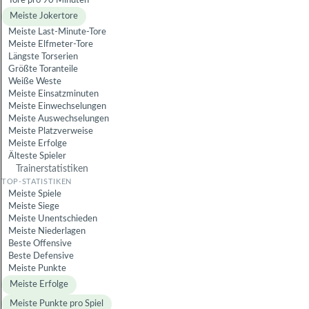
Tore pro 90 Minuten
Meiste Jokertore
Meiste Last-Minute-Tore
Meiste Elfmeter-Tore
Längste Torserien
Größte Toranteile
Weiße Weste
Meiste Einsatzminuten
Meiste Einwechselungen
Meiste Auswechselungen
Meiste Platzverweise
Meiste Erfolge
Älteste Spieler
Trainerstatistiken
Meiste Spiele
Meiste Siege
Meiste Unentschieden
Meiste Niederlagen
Beste Offensive
Beste Defensive
Meiste Punkte
Meiste Erfolge
Meiste Punkte pro Spiel