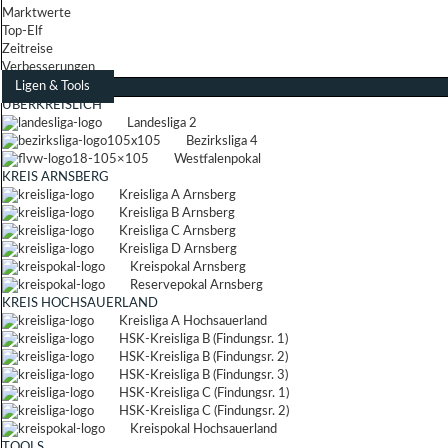
Marktwerte
Top-Elf
Zeitreise
Verbesserungen
Ligen & Tools
ÜBERKREISLICH
Landesliga 2
Bezirksliga 4
Westfalenpokal
KREIS ARNSBERG
Kreisliga A Arnsberg
Kreisliga B Arnsberg
Kreisliga C Arnsberg
Kreisliga D Arnsberg
Kreispokal Arnsberg
Reservepokal Arnsberg
KREIS HOCHSAUERLAND
Kreisliga A Hochsauerland
HSK-Kreisliga B (Findungsr. 1)
HSK-Kreisliga B (Findungsr. 2)
HSK-Kreisliga B (Findungsr. 3)
HSK-Kreisliga C (Findungsr. 1)
HSK-Kreisliga C (Findungsr. 2)
Kreispokal Hochsauerland
TOOLS