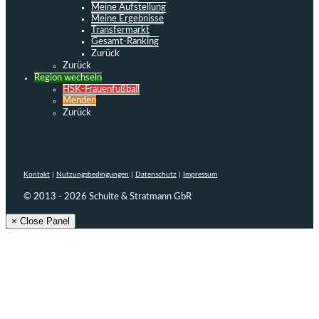
Meine Aufstellung
Meine Ergebnisse
Transfermarkt
Gesamt-Ranking
Zurück
Zurück
Region wechseln
HSK-Frauenfußball
Menden
Zurück
Kontakt
|
Nutzungsbedingungen
|
Datenschutz
|
Impressum
© 2013 - 2026 Schulte & Stratmann GbR
× Close Panel