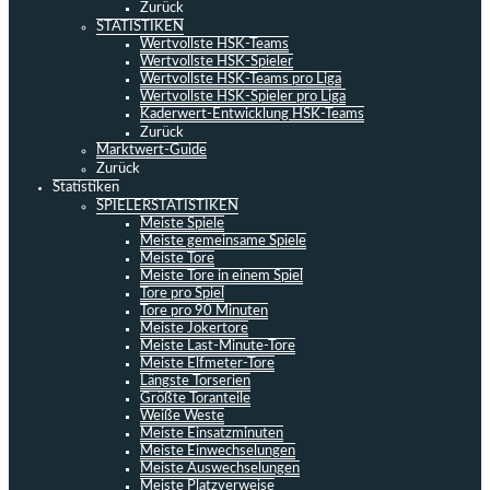
Zurück
STATISTIKEN
Wertvollste HSK-Teams
Wertvollste HSK-Spieler
Wertvollste HSK-Teams pro Liga
Wertvollste HSK-Spieler pro Liga
Kaderwert-Entwicklung HSK-Teams
Zurück
Marktwert-Guide
Zurück
Statistiken
SPIELERSTATISTIKEN
Meiste Spiele
Meiste gemeinsame Spiele
Meiste Tore
Meiste Tore in einem Spiel
Tore pro Spiel
Tore pro 90 Minuten
Meiste Jokertore
Meiste Last-Minute-Tore
Meiste Elfmeter-Tore
Längste Torserien
Größte Toranteile
Weiße Weste
Meiste Einsatzminuten
Meiste Einwechselungen
Meiste Auswechselungen
Meiste Platzverweise