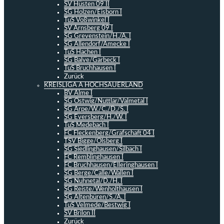
SV Hüsten 09 II
SG Holzen/Eisborn I
TuS Voßwinkel I
SV Arnsberg 09 I
SG Grevenstein/H./A. I
SG Allendorf/Amecke I
TuS Hachen I
SG Balve/Garbeck I
TuS Bruchhausen I
Zurück
KREISLIGA A HOCHSAUERLAND
BV Alme I
SG Ostwig/Nuttlar/Valmetal I
SG Arpe/W./C./D./S. I
SG Eversberg/H./W. I
TuS Medebach I
FC Fleckenberg/Grafschaft 04 I
TSV Bigge/Olsberg I
SG Siedlinghausen/Silbach I
FC Remblinghausen I
FC Bruchhausen/Elleringhausen I
SG Berge/Calle/Wallen I
SG Nuhnetal/D./H. I
SG Reiste/Wenholthausen I
SG Altenbüren/S./A. I
TuS Velmede/Bestwig I
SV Brilon II
Zurück