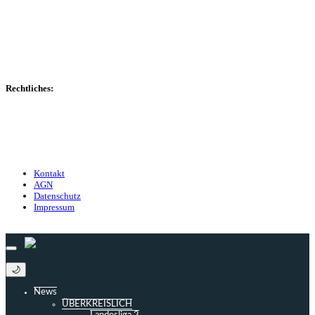
Spielerdatenbank
Transfers
Marktwerte
Statistiken
Gerüchte
Managerspiel
Rechtliches:
Kontakt
Nutzungsbedingungen
Datenschutz
Impressum
Kontakt
AGN
Datenschutz
Impressum
© 2013 - 2026 match-day.de | Die aktuellsten News des Sauerlandfußballs
🌙
News
ÜBERKREISLICH