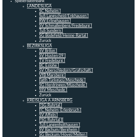
Spielerdatenbank
LANDESLIGA
SC Neheim I
SuS Langscheid/Enkhausen I
RW Erlinghausen I
SV Schmallenberg/Fredeburg I
TuS Sundern I
SG Bödefeld/Henne-Rartal I
Zurück
BEZIRKSLIGA
SV Brilon I
SV Hüsten 09 I
TV Fredeburg I
BC Eslohe I
SV Oberschledorn/Grafschaft I
VfB Marsberg I
Fatih Türkgücü Meschede I
SG Herdringen/Müschede I
SSV Meschede I
Zurück
KREISLIGA A ARNSBERG
FSG Ruhrtal I
FC Neheim-Erlenbruch I
SV Affeln I
FSG Ruhrtal II
TuS Langenholthausen I
SV Bachum/Bergheim I
SG Beckum/Hövel/Mellen I