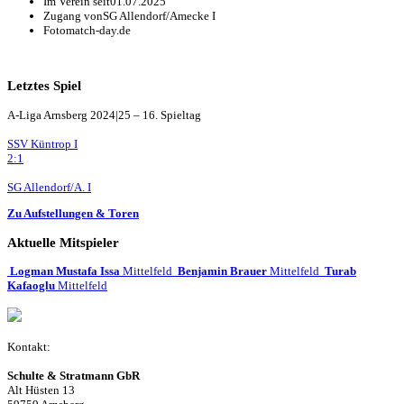
Im Verein seit
01.07.2025
Zugang von
SG Allendorf/Amecke I
Foto
match-day.de
Letztes Spiel
A-Liga Arnsberg 2024|25 – 16. Spieltag
SSV Küntrop I
2:1
SG Allendorf/A. I
Zu Aufstellungen & Toren
Aktuelle Mitspieler
Logman Mustafa Issa
Mittelfeld
Benjamin Brauer
Mittelfeld
Turab
Kafaoglu
Mittelfeld
Kontakt:
Schulte & Stratmann GbR
Alt Hüsten 13