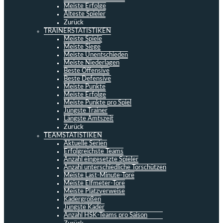
Meiste Erfolge
Älteste Spieler
Zurück
TRAINERSTATISTIKEN
Meiste Spiele
Meiste Siege
Meiste Unentschieden
Meiste Niederlagen
Beste Offensive
Beste Defensive
Meiste Punkte
Meiste Erfolge
Meiste Punkte pro Spiel
Jüngste Trainer
Längste Amtszeit
Zurück
TEAMSTATISTIKEN
Aktuelle Serien
Erfolgreichste Teams
Anzahl eingesetzte Spieler
Anzahl unterschiedliche Torschützen
Meiste Last-Minute-Tore
Meiste Elfmeter-Tore
Meiste Platzverweise
Kadergrößen
Jüngste Kader
Anzahl HSK-Teams pro Saison