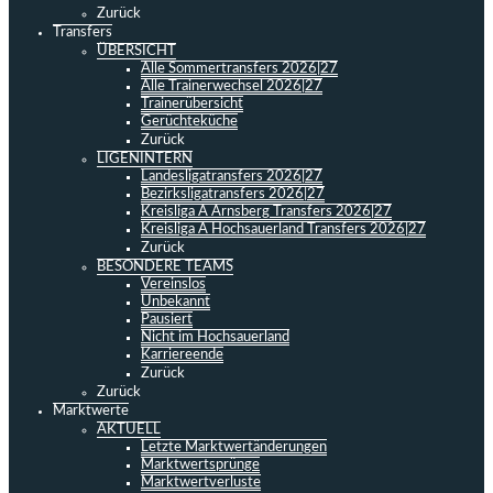
Zurück
Transfers
ÜBERSICHT
Alle Sommertransfers 2026|27
Alle Trainerwechsel 2026|27
Trainerübersicht
Gerüchteküche
Zurück
LIGENINTERN
Landesligatransfers 2026|27
Bezirksligatransfers 2026|27
Kreisliga A Arnsberg Transfers 2026|27
Kreisliga A Hochsauerland Transfers 2026|27
Zurück
BESONDERE TEAMS
Vereinslos
Unbekannt
Pausiert
Nicht im Hochsauerland
Karriereende
Zurück
Zurück
Marktwerte
AKTUELL
Letzte Marktwertänderungen
Marktwertsprünge
Marktwertverluste