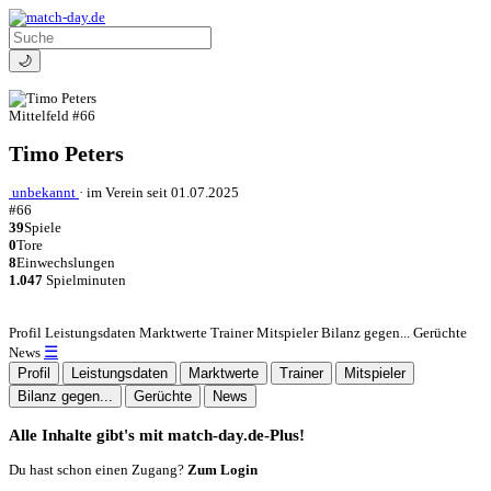
🌙
Mittelfeld
#66
Timo Peters
unbekannt
·
im Verein seit 01.07.2025
#66
39
Spiele
0
Tore
8
Einwechslungen
1.047
Spielminuten
Profil
Leistungsdaten
Marktwerte
Trainer
Mitspieler
Bilanz gegen...
Gerüchte
☰
News
Profil
Leistungsdaten
Marktwerte
Trainer
Mitspieler
Bilanz gegen...
Gerüchte
News
Alle Inhalte gibt's mit match-day.de-Plus!
Du hast schon einen Zugang?
Zum Login