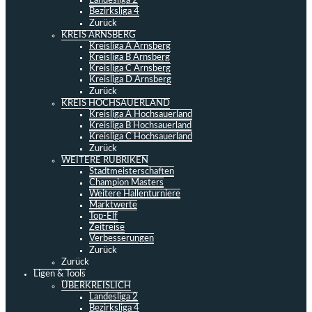
Landesliga 2
Bezirksliga 4
Zurück
KREIS ARNSBERG
Kreisliga A Arnsberg
Kreisliga B Arnsberg
Kreisliga C Arnsberg
Kreisliga D Arnsberg
Zurück
KREIS HOCHSAUERLAND
Kreisliga A Hochsauerland
Kreisliga B Hochsauerland
Kreisliga C Hochsauerland
Zurück
WEITERE RUBRIKEN
Stadtmeisterschaften
Champion Masters
Weitere Hallenturniere
Marktwerte
Top-Elf
Zeitreise
Verbesserungen
Zurück
Zurück
Ligen & Tools
ÜBERKREISLICH
Landesliga 2
Bezirksliga 4