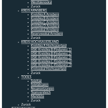
Westfalenpokal
Zurück
KREIS ARNSBERG
Kreisliga A Arnsberg
Kreisliga B Arnsberg
Kreisliga C Arnsberg
Kreisliga D Arnsberg
Kreispokal Arnsberg
Reservepokal Arnsberg
Zurück
KREIS HOCHSAUERLAND
Kreisliga A Hochsauerland
HSK-Kreisliga B (Findungsr. 1)
HSK-Kreisliga B (Findungsr. 2)
HSK-Kreisliga B (Findungsr. 3)
HSK-Kreisliga C (Findungsr. 1)
HSK-Kreisliga C (Findungsr. 2)
Kreispokal Hochsauerland
Zurück
TOOLS
Spieltag
Spielabsagen
Neuansetzungen
Teamvergleich
Merkliste
Zurück
Zurück