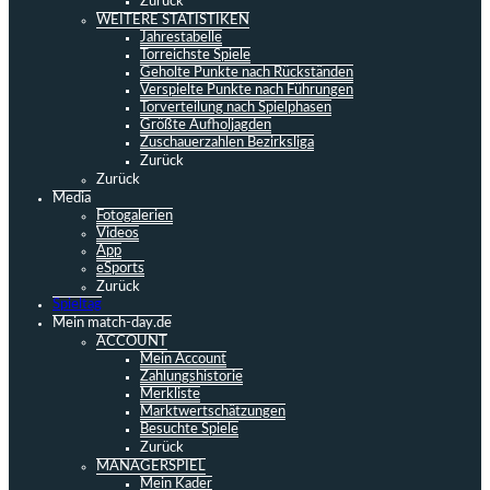
Zurück
WEITERE STATISTIKEN
Jahrestabelle
Torreichste Spiele
Geholte Punkte nach Rückständen
Verspielte Punkte nach Führungen
Torverteilung nach Spielphasen
Größte Aufholjagden
Zuschauerzahlen Bezirksliga
Zurück
Zurück
Media
Fotogalerien
Videos
App
eSports
Zurück
Spieltag
Mein match-day.de
ACCOUNT
Mein Account
Zahlungshistorie
Merkliste
Marktwertschätzungen
Besuchte Spiele
Zurück
MANAGERSPIEL
Mein Kader