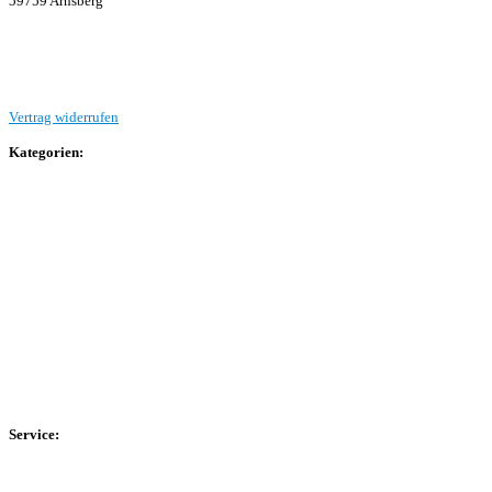
59759 Arnsberg
Beitrag einreichen
Vertrag widerrufen
Kategorien:
Allgemein
Landesliga 2
Bezirksliga 4
Kreisliga A Arnsberg
Kreisliga A Hochsauerland
Kreisliga B Arnsberg
Kreisliga B Hochsauerland
Kreisliga C Arnsberg
HSK-Kreisliga C West
HSK-Kreisliga C Ost
Kreisliga D Arnsberg
Service:
Spieltag