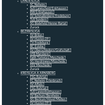
LANDESLIGA
SC Neheim I
SuS Langscheid/Enkhausen I
RW Erlinghausen I
SV Schmallenberg/Fredeburg I
TuS Sundern I
SG Bödefeld/Henne-Rartal I
Zurück
BEZIRKSLIGA
SV Brilon I
SV Hüsten 09 I
TV Fredeburg I
BC Eslohe I
SV Oberschledorn/Grafschaft I
VfB Marsberg I
Fatih Türkgücü Meschede I
SG Herdringen/Müschede I
SSV Meschede I
Zurück
KREISLIGA A ARNSBERG
FSG Ruhrtal I
FC Neheim-Erlenbruch I
SV Affeln I
FSG Ruhrtal II
TuS Langenholthausen I
SV Bachum/Bergheim I
SG Beckum/Hövel/Mellen I
SV Hüsten 09 II