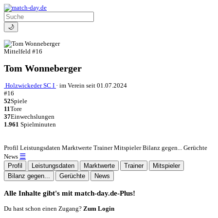
🌙
Mittelfeld
#16
Tom Wonneberger
Holzwickeder SC I
·
im Verein seit 01.07.2024
#16
52
Spiele
11
Tore
37
Einwechslungen
1.961
Spielminuten
Profil
Leistungsdaten
Marktwerte
Trainer
Mitspieler
Bilanz gegen...
Gerüchte
☰
News
Profil
Leistungsdaten
Marktwerte
Trainer
Mitspieler
Bilanz gegen...
Gerüchte
News
Alle Inhalte gibt's mit match-day.de-Plus!
Du hast schon einen Zugang?
Zum Login