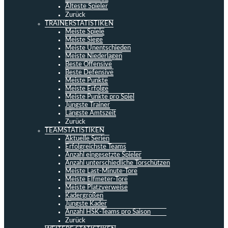
Älteste Spieler
Zurück
TRAINERSTATISTIKEN
Meiste Spiele
Meiste Siege
Meiste Unentschieden
Meiste Niederlagen
Beste Offensive
Beste Defensive
Meiste Punkte
Meiste Erfolge
Meiste Punkte pro Spiel
Jüngste Trainer
Längste Amtszeit
Zurück
TEAMSTATISTIKEN
Aktuelle Serien
Erfolgreichste Teams
Anzahl eingesetzte Spieler
Anzahl unterschiedliche Torschützen
Meiste Last-Minute-Tore
Meiste Elfmeter-Tore
Meiste Platzverweise
Kadergrößen
Jüngste Kader
Anzahl HSK-Teams pro Saison
Zurück