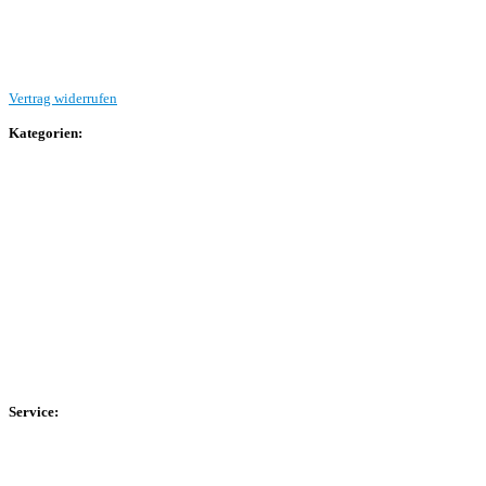
Beitrag einreichen
Vertrag widerrufen
Kategorien:
Allgemein
Landesliga 2
Bezirksliga 4
Kreisliga A Arnsberg
Kreisliga A Hochsauerland
Kreisliga B Arnsberg
Kreisliga B Hochsauerland
Kreisliga C Arnsberg
HSK-Kreisliga C West
HSK-Kreisliga C Ost
Kreisliga D Arnsberg
Service:
Spieltag
Spielerdatenbank