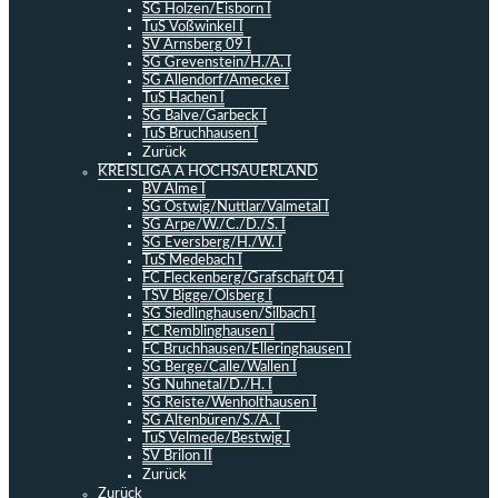
SG Holzen/Eisborn I
TuS Voßwinkel I
SV Arnsberg 09 I
SG Grevenstein/H./A. I
SG Allendorf/Amecke I
TuS Hachen I
SG Balve/Garbeck I
TuS Bruchhausen I
Zurück
KREISLIGA A HOCHSAUERLAND
BV Alme I
SG Ostwig/Nuttlar/Valmetal I
SG Arpe/W./C./D./S. I
SG Eversberg/H./W. I
TuS Medebach I
FC Fleckenberg/Grafschaft 04 I
TSV Bigge/Olsberg I
SG Siedlinghausen/Silbach I
FC Remblinghausen I
FC Bruchhausen/Elleringhausen I
SG Berge/Calle/Wallen I
SG Nuhnetal/D./H. I
SG Reiste/Wenholthausen I
SG Altenbüren/S./A. I
TuS Velmede/Bestwig I
SV Brilon II
Zurück
Zurück