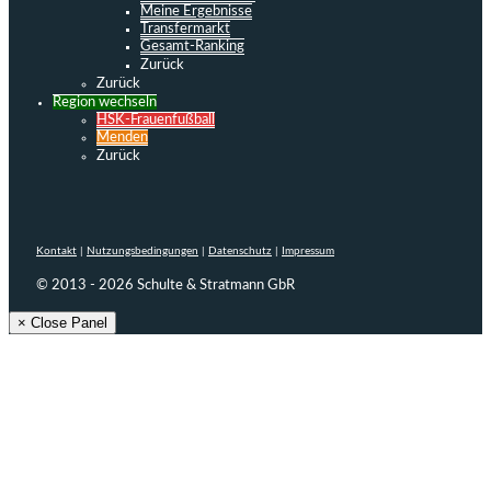
Meine Ergebnisse
Transfermarkt
Gesamt-Ranking
Zurück
Zurück
Region wechseln
HSK-Frauenfußball
Menden
Zurück
Kontakt
|
Nutzungsbedingungen
|
Datenschutz
|
Impressum
© 2013 - 2026 Schulte & Stratmann GbR
× Close Panel