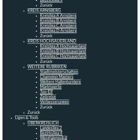
Bezirksliga 4
Zurück
KREIS ARNSBERG
Kreisliga A Arnsberg
Kreisliga B Arnsberg
Kreisliga C Arnsberg
Kreisliga D Arnsberg
Zurück
KREIS HOCHSAUERLAND
Kreisliga A Hochsauerland
Kreisliga B Hochsauerland
Kreisliga C Hochsauerland
Zurück
WEITERE RUBRIKEN
Stadtmeisterschaften
Champion Masters
Weitere Hallenturniere
Marktwerte
Top-Elf
Zeitreise
Verbesserungen
Zurück
Zurück
Ligen & Tools
ÜBERKREISLICH
Landesliga 2
Bezirksliga 4
Westfalenpokal