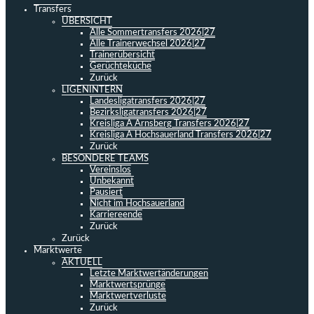
Transfers
ÜBERSICHT
Alle Sommertransfers 2026|27
Alle Trainerwechsel 2026|27
Trainerübersicht
Gerüchteküche
Zurück
LIGENINTERN
Landesligatransfers 2026|27
Bezirksligatransfers 2026|27
Kreisliga A Arnsberg Transfers 2026|27
Kreisliga A Hochsauerland Transfers 2026|27
Zurück
BESONDERE TEAMS
Vereinslos
Unbekannt
Pausiert
Nicht im Hochsauerland
Karriereende
Zurück
Zurück
Marktwerte
AKTUELL
Letzte Marktwertänderungen
Marktwertsprünge
Marktwertverluste
Zurück