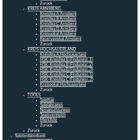
Zurück
KREIS ARNSBERG
Kreisliga A Arnsberg
Kreisliga B Arnsberg
Kreisliga C Arnsberg
Kreisliga D Arnsberg
Kreispokal Arnsberg
Reservepokal Arnsberg
Zurück
KREIS HOCHSAUERLAND
Kreisliga A Hochsauerland
HSK-Kreisliga B (Findungsr. 1)
HSK-Kreisliga B (Findungsr. 2)
HSK-Kreisliga B (Findungsr. 3)
HSK-Kreisliga C (Findungsr. 1)
HSK-Kreisliga C (Findungsr. 2)
Kreispokal Hochsauerland
Zurück
TOOLS
Spieltag
Spielabsagen
Neuansetzungen
Teamvergleich
Merkliste
Zurück
Zurück
Spielerdatenbank