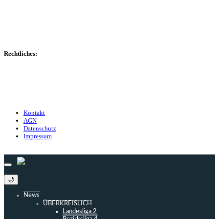
Transfers
Marktwerte
Statistiken
Gerüchte
Managerspiel
Rechtliches:
Kontakt
Nutzungsbedingungen
Datenschutz
Impressum
Kontakt
AGN
Datenschutz
Impressum
© 2013 - 2026 match-day.de | Die aktuellsten News des Sauerlandfußballs
🌙
News
ÜBERKREISLICH
Landesliga 2