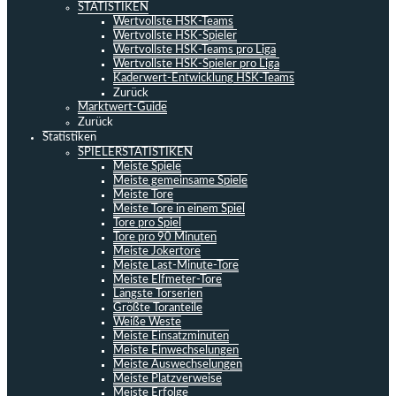
STATISTIKEN
Wertvollste HSK-Teams
Wertvollste HSK-Spieler
Wertvollste HSK-Teams pro Liga
Wertvollste HSK-Spieler pro Liga
Kaderwert-Entwicklung HSK-Teams
Zurück
Marktwert-Guide
Zurück
Statistiken
SPIELERSTATISTIKEN
Meiste Spiele
Meiste gemeinsame Spiele
Meiste Tore
Meiste Tore in einem Spiel
Tore pro Spiel
Tore pro 90 Minuten
Meiste Jokertore
Meiste Last-Minute-Tore
Meiste Elfmeter-Tore
Längste Torserien
Größte Toranteile
Weiße Weste
Meiste Einsatzminuten
Meiste Einwechselungen
Meiste Auswechselungen
Meiste Platzverweise
Meiste Erfolge