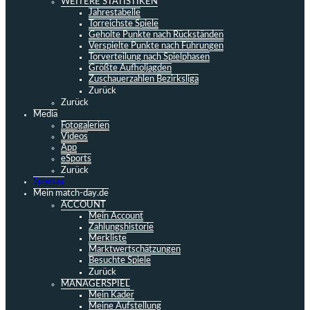
WEITERE STATISTIKEN
Jahrestabelle
Torreichste Spiele
Geholte Punkte nach Rückständen
Verspielte Punkte nach Führungen
Torverteilung nach Spielphasen
Größte Aufholjagden
Zuschauerzahlen Bezirksliga
Zurück
Zurück
Media
Fotogalerien
Videos
App
eSports
Zurück
Spieltag
Mein match-day.de
ACCOUNT
Mein Account
Zahlungshistorie
Merkliste
Marktwertschätzungen
Besuchte Spiele
Zurück
MANAGERSPIEL
Mein Kader
Meine Aufstellung