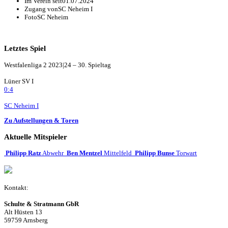
Im Verein seit
01.07.2024
Zugang von
SC Neheim I
Foto
SC Neheim
Letztes Spiel
Westfalenliga 2 2023|24 – 30. Spieltag
Lüner SV I
0:4
SC Neheim I
Zu Aufstellungen & Toren
Aktuelle Mitspieler
Philipp Ratz
Abwehr
Ben Mentzel
Mittelfeld
Philipp Bunse
Torwart
Kontakt:
Schulte & Stratmann GbR
Alt Hüsten 13
59759 Arnsberg