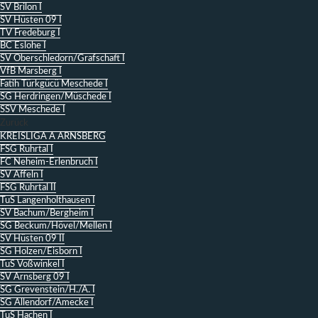
SV Brilon I
SV Hüsten 09 I
TV Fredeburg I
BC Eslohe I
SV Oberschledorn/Grafschaft I
VfB Marsberg I
Fatih Türkgücü Meschede I
SG Herdringen/Müschede I
SSV Meschede I
Zurück
KREISLIGA A ARNSBERG
FSG Ruhrtal I
FC Neheim-Erlenbruch I
SV Affeln I
FSG Ruhrtal II
TuS Langenholthausen I
SV Bachum/Bergheim I
SG Beckum/Hövel/Mellen I
SV Hüsten 09 II
SG Holzen/Eisborn I
TuS Voßwinkel I
SV Arnsberg 09 I
SG Grevenstein/H./A. I
SG Allendorf/Amecke I
TuS Hachen I