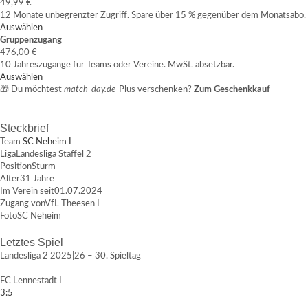
49,99 €
12 Monate unbegrenzter Zugriff. Spare über 15 % gegenüber dem Monatsabo.
Auswählen
Gruppenzugang
476,00 €
10 Jahreszugänge für Teams oder Vereine. MwSt. absetzbar.
Auswählen
🎁 Du möchtest
match-day.de
-Plus verschenken?
Zum Geschenkkauf
Steckbrief
Team
SC Neheim I
Liga
Landesliga Staffel 2
Position
Sturm
Alter
31 Jahre
Im Verein seit
01.07.2024
Zugang von
VfL Theesen I
Foto
SC Neheim
Letztes Spiel
Landesliga 2 2025|26 – 30. Spieltag
FC Lennestadt I
3:5