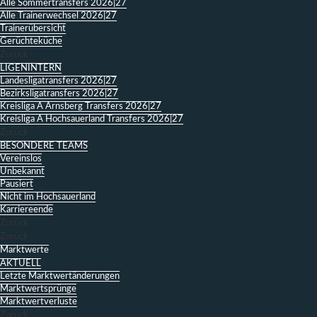
Alle Sommertransfers 2026|27
Alle Trainerwechsel 2026|27
Trainerübersicht
Gerüchteküche
Zurück
LIGENINTERN
Landesligatransfers 2026|27
Bezirksligatransfers 2026|27
Kreisliga A Arnsberg Transfers 2026|27
Kreisliga A Hochsauerland Transfers 2026|27
Zurück
BESONDERE TEAMS
Vereinslos
Unbekannt
Pausiert
Nicht im Hochsauerland
Karriereende
Zurück
Zurück
Marktwerte
AKTUELL
Letzte Marktwertänderungen
Marktwertsprünge
Marktwertverluste
Zurück