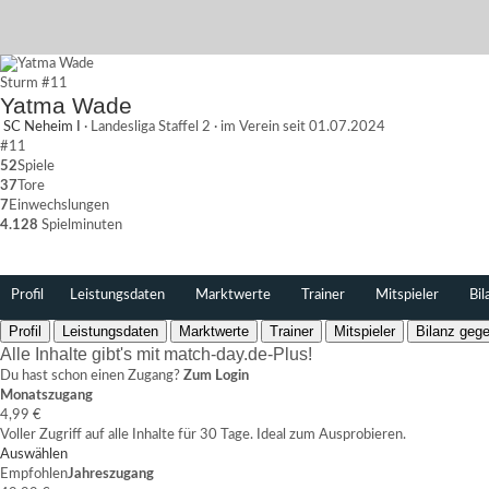
Sturm
#11
Yatma Wade
SC Neheim I
·
Landesliga Staffel 2
·
im Verein seit 01.07.2024
#11
52
Spiele
37
Tore
7
Einwechslungen
4.128
Spielminuten
Profil
Leistungsdaten
Marktwerte
Trainer
Mitspieler
Bil
Profil
Leistungsdaten
Marktwerte
Trainer
Mitspieler
Bilanz gege
Alle Inhalte gibt's mit match-day.de-Plus!
Du hast schon einen Zugang?
Zum Login
Monatszugang
4,99 €
Voller Zugriff auf alle Inhalte für 30 Tage. Ideal zum Ausprobieren.
Auswählen
Empfohlen
Jahreszugang