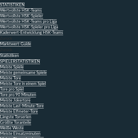
STATISTIKEN
Wertvollste HSK-Teams
Wertvollste HSK-Spieler
Wertvollste HSK-Teams pro Liga
Wertvollste HSK-Spieler pro Liga
Kaderwert-Entwicklung HSK-Teams
Zurück
Marktwert-Guide
Zurück
Statistiken
SPIELERSTATISTIKEN
Meiste Spiele
Meiste gemeinsame Spiele
Meiste Tore
Meiste Tore in einem Spiel
Tore pro Spiel
Tore pro 90 Minuten
Meiste Jokertore
Meiste Last-Minute-Tore
Meiste Elfmeter-Tore
Längste Torserien
Größte Toranteile
Weiße Weste
Meiste Einsatzminuten