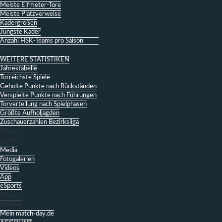
Meiste Elfmeter-Tore
Meiste Platzverweise
Kadergrößen
Jüngste Kader
Anzahl HSK-Teams pro Saison
Zurück
WEITERE STATISTIKEN
Jahrestabelle
Torreichste Spiele
Geholte Punkte nach Rückständen
Verspielte Punkte nach Führungen
Torverteilung nach Spielphasen
Größte Aufholjagden
Zuschauerzahlen Bezirksliga
Zurück
Zurück
Media
Fotogalerien
Videos
App
eSports
Zurück
Spieltag
Mein match-day.de