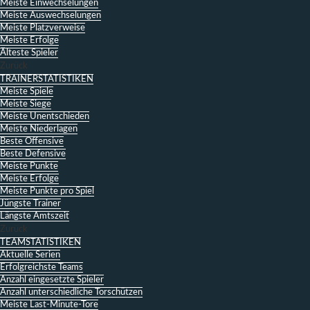
Meiste Einwechselungen
Meiste Auswechselungen
Meiste Platzverweise
Meiste Erfolge
Älteste Spieler
Zurück
TRAINERSTATISTIKEN
Meiste Spiele
Meiste Siege
Meiste Unentschieden
Meiste Niederlagen
Beste Offensive
Beste Defensive
Meiste Punkte
Meiste Erfolge
Meiste Punkte pro Spiel
Jüngste Trainer
Längste Amtszeit
Zurück
TEAMSTATISTIKEN
Aktuelle Serien
Erfolgreichste Teams
Anzahl eingesetzte Spieler
Anzahl unterschiedliche Torschützen
Meiste Last-Minute-Tore