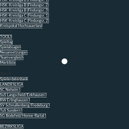
HSK-Kreisliga B (Findungsr. 1)
HSK-Kreisliga B (Findungsr. 2)
HSK-Kreisliga B (Findungsr. 3)
HSK-Kreisliga C (Findungsr. 1)
HSK-Kreisliga C (Findungsr. 2)
Kreispokal Hochsauerland
Zurück
TOOLS
Spieltag
Spielabsagen
Neuansetzungen
Teamvergleich
Merkliste
Zurück
Zurück
Spielerdatenbank
LANDESLIGA
SC Neheim I
SuS Langscheid/Enkhausen I
RW Erlinghausen I
SV Schmallenberg/Fredeburg I
TuS Sundern I
SG Bödefeld/Henne-Rartal I
Zurück
BEZIRKSLIGA