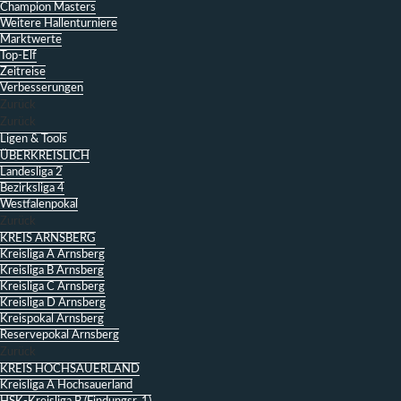
Champion Masters
Weitere Hallenturniere
Marktwerte
Top-Elf
Zeitreise
Verbesserungen
Zurück
Zurück
Ligen & Tools
ÜBERKREISLICH
Landesliga 2
Bezirksliga 4
Westfalenpokal
Zurück
KREIS ARNSBERG
Kreisliga A Arnsberg
Kreisliga B Arnsberg
Kreisliga C Arnsberg
Kreisliga D Arnsberg
Kreispokal Arnsberg
Reservepokal Arnsberg
Zurück
KREIS HOCHSAUERLAND
Kreisliga A Hochsauerland