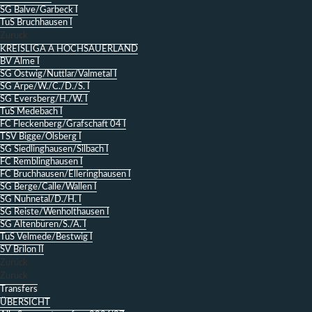
SG Balve/Garbeck I
TuS Bruchhausen I
Zurück
KREISLIGA A HOCHSAUERLAND
BV Alme I
SG Ostwig/Nuttlar/Valmetal I
SG Arpe/W./C./D./S. I
SG Eversberg/H./W. I
TuS Medebach I
FC Fleckenberg/Grafschaft 04 I
TSV Bigge/Olsberg I
SG Siedlinghausen/Silbach I
FC Remblinghausen I
FC Bruchhausen/Elleringhausen I
SG Berge/Calle/Wallen I
SG Nuhnetal/D./H. I
SG Reiste/Wenholthausen I
SG Altenbüren/S./A. I
TuS Velmede/Bestwig I
SV Brilon II
Zurück
Zurück
Transfers
ÜBERSICHT