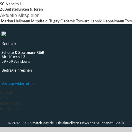
SC Neheim I
Zu Aufstellungen & Toren
Aktuelle Mitspieler
Marlon Hellmann
Mittelfeld
Tugay Özdemir
Torwart
Jannik Heppelmann
Tor
Kontakt:
Schulte & Stratmann GbR
Alt Hüsten 13
59759 Arnsberg
Beitrag einreichen
Vertrag widerrufen
Kontakt
AGN
Datenschutz
Impressum
© 2013 - 2026 match-day.de | Die aktuellsten News des Sauerlandfußballs