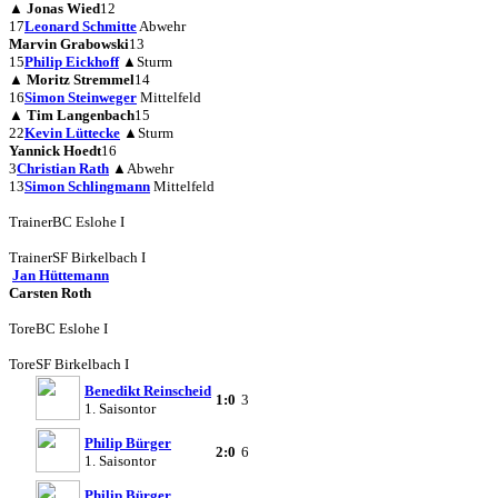
▲
Jonas Wied
12
17
Leonard Schmitte
Abwehr
Marvin Grabowski
13
15
Philip Eickhoff
▲
Sturm
▲
Moritz Stremmel
14
16
Simon Steinweger
Mittelfeld
▲
Tim Langenbach
15
22
Kevin Lüttecke
▲
Sturm
Yannick Hoedt
16
3
Christian Rath
▲
Abwehr
13
Simon Schlingmann
Mittelfeld
Trainer
BC Eslohe I
Trainer
SF Birkelbach I
Jan Hüttemann
Carsten Roth
Tore
BC Eslohe I
Tore
SF Birkelbach I
Benedikt Reinscheid
1:0
3
1. Saisontor
Philip Bürger
2:0
6
1. Saisontor
Philip Bürger