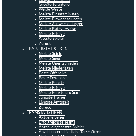
Größte Toranteile
Weiße Weste
Meiste Einsatzminuten
Meiste Einwechselungen
Meiste Auswechselungen
Meiste Platzverweise
Meiste Erfolge
Älteste Spieler
Zurück
TRAINERSTATISTIKEN
Meiste Spiele
Meiste Siege
Meiste Unentschieden
Meiste Niederlagen
Beste Offensive
Beste Defensive
Meiste Punkte
Meiste Erfolge
Meiste Punkte pro Spiel
Jüngste Trainer
Längste Amtszeit
Zurück
TEAMSTATISTIKEN
Aktuelle Serien
Erfolgreichste Teams
Anzahl eingesetzte Spieler
Anzahl unterschiedliche Torschützen