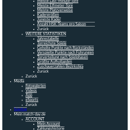
Meiste Last-Minute-Tore
Meiste Elfmeter-Tore
Meiste Platzverweise
Kadergrößen
Jüngste Kader
Anzahl HSK-Teams pro Saison
Zurück
WEITERE STATISTIKEN
Jahrestabelle
Torreichste Spiele
Geholte Punkte nach Rückständen
Verspielte Punkte nach Führungen
Torverteilung nach Spielphasen
Größte Aufholjagden
Zuschauerzahlen Bezirksliga
Zurück
Zurück
Media
Fotogalerien
Videos
App
eSports
Zurück
Spieltag
Mein match-day.de
ACCOUNT
Mein Account
Zahlungshistorie