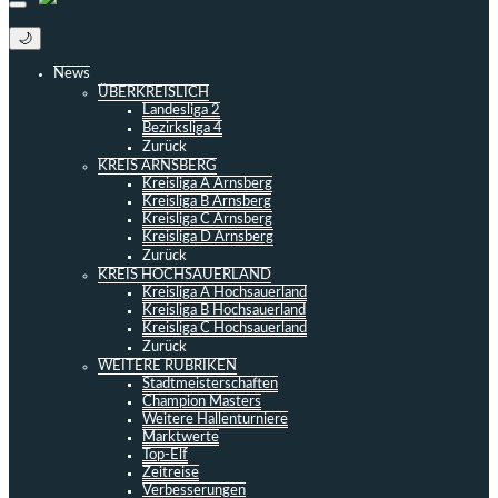
🌙
News
ÜBERKREISLICH
Landesliga 2
Bezirksliga 4
Zurück
KREIS ARNSBERG
Kreisliga A Arnsberg
Kreisliga B Arnsberg
Kreisliga C Arnsberg
Kreisliga D Arnsberg
Zurück
KREIS HOCHSAUERLAND
Kreisliga A Hochsauerland
Kreisliga B Hochsauerland
Kreisliga C Hochsauerland
Zurück
WEITERE RUBRIKEN
Stadtmeisterschaften
Champion Masters
Weitere Hallenturniere
Marktwerte
Top-Elf
Zeitreise
Verbesserungen