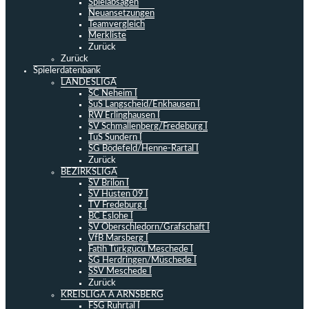
Spielabsagen
Neuansetzungen
Teamvergleich
Merkliste
Zurück
Zurück
Spielerdatenbank
LANDESLIGA
SC Neheim I
SuS Langscheid/Enkhausen I
RW Erlinghausen I
SV Schmallenberg/Fredeburg I
TuS Sundern I
SG Bödefeld/Henne-Rartal I
Zurück
BEZIRKSLIGA
SV Brilon I
SV Hüsten 09 I
TV Fredeburg I
BC Eslohe I
SV Oberschledorn/Grafschaft I
VfB Marsberg I
Fatih Türkgücü Meschede I
SG Herdringen/Müschede I
SSV Meschede I
Zurück
KREISLIGA A ARNSBERG
FSG Ruhrtal I