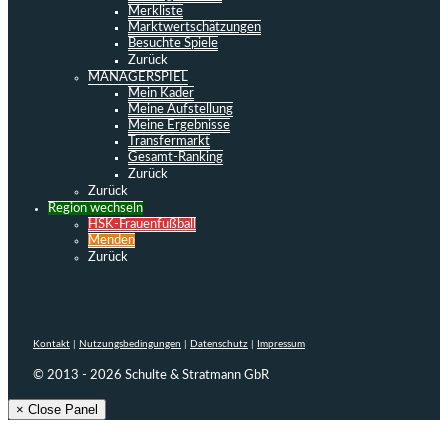
Merkliste
Marktwertschätzungen
Besuchte Spiele
Zurück
MANAGERSPIEL
Mein Kader
Meine Aufstellung
Meine Ergebnisse
Transfermarkt
Gesamt-Ranking
Zurück
Zurück
Region wechseln
HSK-Frauenfußball
Menden
Zurück
Kontakt
|
Nutzungsbedingungen
|
Datenschutz
|
Impressum
© 2013 - 2026 Schulte & Stratmann GbR
× Close Panel