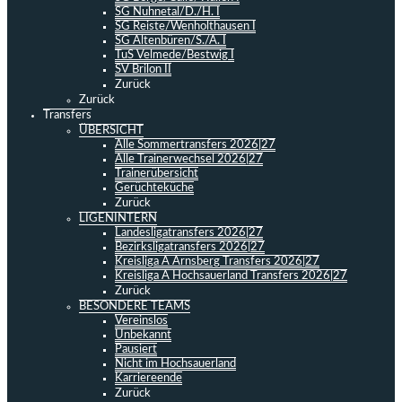
SG Nuhnetal/D./H. I
SG Reiste/Wenholthausen I
SG Altenbüren/S./A. I
TuS Velmede/Bestwig I
SV Brilon II
Zurück
Zurück
Transfers
ÜBERSICHT
Alle Sommertransfers 2026|27
Alle Trainerwechsel 2026|27
Trainerübersicht
Gerüchteküche
Zurück
LIGENINTERN
Landesligatransfers 2026|27
Bezirksligatransfers 2026|27
Kreisliga A Arnsberg Transfers 2026|27
Kreisliga A Hochsauerland Transfers 2026|27
Zurück
BESONDERE TEAMS
Vereinslos
Unbekannt
Pausiert
Nicht im Hochsauerland
Karriereende
Zurück