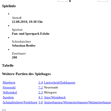
▼
Spielinfo
Anstoß
22.08.2019, 19:30 Uhr
Spielort
Fun- und Sportpark Eslohe
Schiedsrichter
Sebastian Rettler
Zuschauer
200
Tabelle
Weitere Partien des Spieltages
Marsberg
2:4
Langscheid/Enkhausen
Freienohl
7:2
Neuenrade
Voßwinkel
2:3
Hüingsen
Sundern
4:1
Arpe/Wormbach
Schmallenberg/Fredeburg
3:0
Assinghausen/Wiemeringhausen/Wulmeringhaus