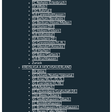
FC Neheim-Erlenbruch I
SV Affeln I
FSG Ruhrtal II
TuS Langenholthausen I
SV Bachum/Bergheim I
SG Beckum/Hövel/Mellen I
SV Hüsten 09 II
SG Holzen/Eisborn I
TuS Voßwinkel I
SV Arnsberg 09 I
SG Grevenstein/H./A. I
SG Allendorf/Amecke I
TuS Hachen I
SG Balve/Garbeck I
TuS Bruchhausen I
Zurück
KREISLIGA A HOCHSAUERLAND
BV Alme I
SG Ostwig/Nuttlar/Valmetal I
SG Arpe/W./C./D./S. I
SG Eversberg/H./W. I
TuS Medebach I
FC Fleckenberg/Grafschaft 04 I
TSV Bigge/Olsberg I
SG Siedlinghausen/Silbach I
FC Remblinghausen I
FC Bruchhausen/Elleringhausen I
SG Berge/Calle/Wallen I