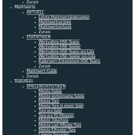
Zurück
Marktwerte
AKTUELL
Letzte Marktwertänderungen
Marktwertsprünge
Marktwertverluste
Zurück
STATISTIKEN
Wertvollste HSK-Teams
Wertvollste HSK-Spieler
Wertvollste HSK-Teams pro Liga
Wertvollste HSK-Spieler pro Liga
Kaderwert-Entwicklung HSK-Teams
Zurück
Marktwert-Guide
Zurück
Statistiken
SPIELERSTATISTIKEN
Meiste Spiele
Meiste gemeinsame Spiele
Meiste Tore
Meiste Tore in einem Spiel
Tore pro Spiel
Tore pro 90 Minuten
Meiste Jokertore
Meiste Last-Minute-Tore
Meiste Elfmeter-Tore
Längste Torserien