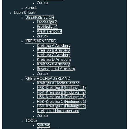
Zurück
Zurück
Ligen & Tools
ÜBERKREISLICH
Landesliga 2
Bezirksliga 4
Westfalenpokal
Zurück
KREIS ARNSBERG
Kreisliga A Arnsberg
Kreisliga B Arnsberg
Kreisliga C Arnsberg
Kreisliga D Arnsberg
Kreispokal Arnsberg
Reservepokal Arnsberg
Zurück
KREIS HOCHSAUERLAND
Kreisliga A Hochsauerland
HSK-Kreisliga B (Findungsr. 1)
HSK-Kreisliga B (Findungsr. 2)
HSK-Kreisliga B (Findungsr. 3)
HSK-Kreisliga C (Findungsr. 1)
HSK-Kreisliga C (Findungsr. 2)
Kreispokal Hochsauerland
Zurück
TOOLS
Spieltag