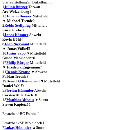
Startaufstellung
SF Birkelbach I
1
Julian Bürger
Torwart
Are Wolzenburg
1
13
Johann Bünner
Mittelfeld
▼
Michael Treude
2
2
Robin Stellpflug
Mittelfeld
Luca Grebe
3
4
Jonas Kämper
Abwehr
Kevin Böhl
4
8
Joan Nieswand
Mittelfeld
▼
Jonas Völkel
5
10
Justus Sapp
▼
Mittelfeld
Guido Mehrländer
6
17
Philip Bürger
Mittelfeld
▼
Frederik Engemann
7
11
Dennis Krause
▼
Abwehr
Fabian Treude
8
19
Benedikt Reinscheid
▼
Mittelfeld
Daniel Wolf
9
5
Florian Hümmler
Abwehr
Carsten Afflerbach
10
18
Matthias Althaus
▼
Sturm
Steven Kupietz
11
Ersatzbank
BC Eslohe I
Ersatzbank
SF Birkelbach I
7
Lukas Hümmler
▲
Sturm