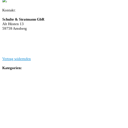
Kontakt:
Schulte & Stratmann GbR
Alt Hüsten 13
59759 Arnsberg
Beitrag einreichen
Vertrag widerrufen
Kategorien:
Allgemein
Landesliga 2
Bezirksliga 4
Kreisliga A Arnsberg
Kreisliga A Hochsauerland
Kreisliga B Arnsberg
Kreisliga B Hochsauerland
Kreisliga C Arnsberg
HSK-Kreisliga C West
HSK-Kreisliga C Ost