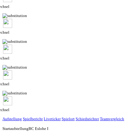
chsel
chsel
chsel
chsel
chsel
Aufstellung
Spielbericht
Liveticker
Spielort
Schiedsrichter
Teamvergleich
Startaufstellung
BC Eslohe I