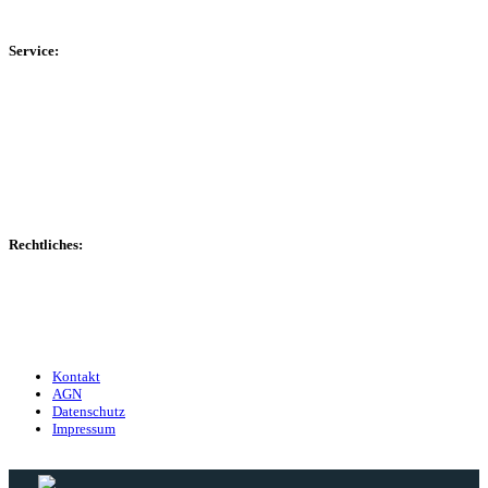
Kreisliga D Arnsberg
Service:
Spieltag
Spielerdatenbank
Transfers
Marktwerte
Statistiken
Gerüchte
Managerspiel
Rechtliches:
Kontakt
Nutzungsbedingungen
Datenschutz
Impressum
Kontakt
AGN
Datenschutz
Impressum
© 2013 - 2026 match-day.de | Die aktuellsten News des Sauerlandfußballs