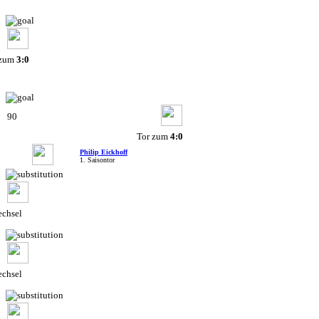
 zum
3:0
90
Tor zum
4:0
Philip Eickhoff
1. Saisontor
chsel
chsel