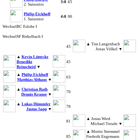
3:0
65
2. Saisontor
Philip Eickhoff
4:0
90
1. Saisontor
Wechsel
BC Eslohe I
Wechsel
SF Birkelbach I
▲
Tim Langenbach
45
Jonas Völkel
▼
▲
Kevin Lüttecke
Benedikt
45
Reinscheid
▼
▲
Philip Eickhoff
63
Matthias Althaus
▼
▲
Christian Rath
70
Dennis Krause
▼
▲
Lukas Hümmler
78
Justus Sapp
▼
▲
Jonas Wied
81
Michael Treude
▼
▲
Moritz Stremmel
85
Frederik Engemann