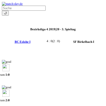
🌙
Bezirksliga 4 2019|20 - 3. Spieltag
4 : 0
(2 : 0)
BC Eslohe I
SF Birkelbach I
 zum
1:0
 zum
2:0