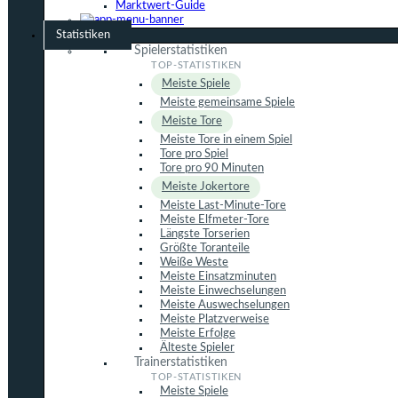
Marktwert-Guide
Statistiken
Spielerstatistiken
Meiste Spiele
Meiste gemeinsame Spiele
Meiste Tore
Meiste Tore in einem Spiel
Tore pro Spiel
Tore pro 90 Minuten
Meiste Jokertore
Meiste Last-Minute-Tore
Meiste Elfmeter-Tore
Längste Torserien
Größte Toranteile
Weiße Weste
Meiste Einsatzminuten
Meiste Einwechselungen
Meiste Auswechselungen
Meiste Platzverweise
Meiste Erfolge
Älteste Spieler
Trainerstatistiken
Meiste Spiele