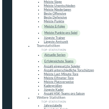
Meiste Siege
Meiste Unentschieden
Meiste Niederlagen
Beste Offensive
Beste Defensive
Meiste Punkte
Meiste Erfolge
Meiste Punkte pro Spiel
Jüngste Trainer
Längste Amtszeit
Teamstatistiken
Aktuelle Serien
Erfolgreichste Teams
Anzahl eingesetzte Spieler
Anzahl unterschiedliche Torschützen
Meiste Last-Minute-Tore
Meiste Elfmeter-Tore
Meiste Platzverweise
Kadergrößen
Jüngste Kader
Anzahl HSK-Teams pro Saison
Weitere Statistiken
Jahrestabelle