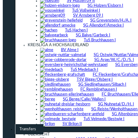
SV Hüsten 09 II
SG Holzen/Eisborn I
TuS Voßwinkel I
SV Arnsberg 09 I
SG Grevenstein/H./A. I
SG Allendorf/Amecke I
TuS Hachen I
SG Balve/Garbeck I
TuS Bruchhausen I
KREISLIGA A HOCHSAUERLAND
BV Alme I
SG Ostwig/Nuttlar/Valmet
SG Arpe/W./C./D./S. I
SG Eversber
TuS Medebach I
FC Fleckenberg/Grafschaf
TSV Bigge/Olsberg I
SG Siedlinghausen/Silbach I
FC Remblinghausen I
FC Bruchhausen/Elle
SG Berge/Calle/Wallen I
SG Nuhnetal/D./H. I
SG Reiste/Wenholthausen 
SG Altenbüren/
TuS Velmede/Bestwig I
SV Brilon II
Transfers
ÜBERSICHT