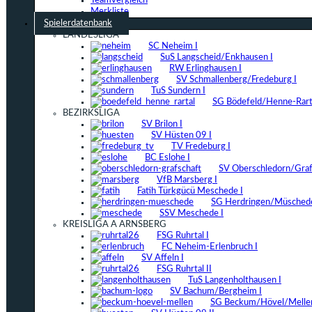
Teamvergleich
Merkliste
Spielerdatenbank
LANDESLIGA
SC Neheim I
SuS Langscheid/Enkhausen I
RW Erlinghausen I
SV Schmallenberg/Fredeburg I
TuS Sundern I
SG Bödefeld/Henne-Rarta
BEZIRKSLIGA
SV Brilon I
SV Hüsten 09 I
TV Fredeburg I
BC Eslohe I
SV Oberschledorn/Grafs
VfB Marsberg I
Fatih Türkgücü Meschede I
SG Herdringen/Müschede
SSV Meschede I
KREISLIGA A ARNSBERG
FSG Ruhrtal I
FC Neheim-Erlenbruch I
SV Affeln I
FSG Ruhrtal II
TuS Langenholthausen I
SV Bachum/Bergheim I
SG Beckum/Hövel/Mellen