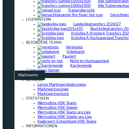
Alle Sommertrans
Alle Trainerwechs
Trainerübersicht
Gerüchtek
LIGENINTERN
Landesligatransfers 2026|27
Bezirksligatransfers 2
Kreisliga A Arnsberg Transfers 20
Kreisliga A Hochsauerland Transfe
BESONDERE TEAMS
Vereinslos
Unbekannt
Pausiert
Nicht im Hochsauerland
Karriereende
Marktwerte
AKTUELL
Letzte Marktwertänderungen
Marktwertsprünge
Marktwertverluste
STATISTIKEN
Wertvollste HSK-Teams
Wertvollste HSK-Spieler
Wertvollste HSK-Teams pro Liga
Wertvollste HSK-Spieler pro Liga
Kaderwert-Entwicklung HSK-Teams
INFORMATIONEN