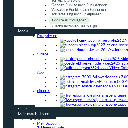
Torreichste Spiele
Geholte Punkte nach Rückständen
Verspielte Punkte nach Führungen
Torverteilung nach Spielphasen
Größte Aufholjagden
Zuschauerzahlen Bezirksliga
Media
Fotogalerien
Videos
Video: Fat
App
Mehr als 7.0
Mehr als 6.000 A
Mehr als 5.000 A
eSports
Spieltag
Mein match-day.de
ACCOUNT
Mein Account