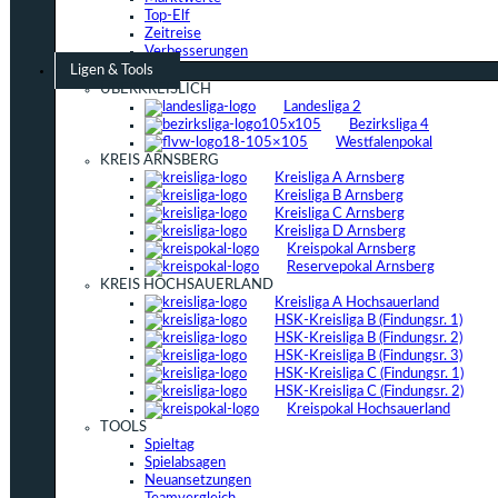
Top-Elf
Zeitreise
Verbesserungen
Ligen & Tools
ÜBERKREISLICH
Landesliga 2
Bezirksliga 4
Westfalenpokal
KREIS ARNSBERG
Kreisliga A Arnsberg
Kreisliga B Arnsberg
Kreisliga C Arnsberg
Kreisliga D Arnsberg
Kreispokal Arnsberg
Reservepokal Arnsberg
KREIS HOCHSAUERLAND
Kreisliga A Hochsauerland
HSK-Kreisliga B (Findungsr. 1)
HSK-Kreisliga B (Findungsr. 2)
HSK-Kreisliga B (Findungsr. 3)
HSK-Kreisliga C (Findungsr. 1)
HSK-Kreisliga C (Findungsr. 2)
Kreispokal Hochsauerland
TOOLS
Spieltag
Spielabsagen
Neuansetzungen