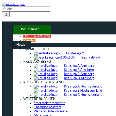
🌙
HSK-Männer
HSK-Frauenfußball
Menden
News
ÜBERKREISLICH
Landesliga 2
Bezirksliga 4
KREIS ARNSBERG
Kreisliga A Arnsberg
Kreisliga B Arnsberg
Kreisliga C Arnsberg
Kreisliga D Arnsberg
KREIS HOCHSAUERLAND
Kreisliga A Hochsauerland
Kreisliga B Hochsauerland
Kreisliga C Hochsauerland
WEITERE RUBRIKEN
Stadtmeisterschaften
Champion Masters
Weitere Hallenturniere
Marktwerte