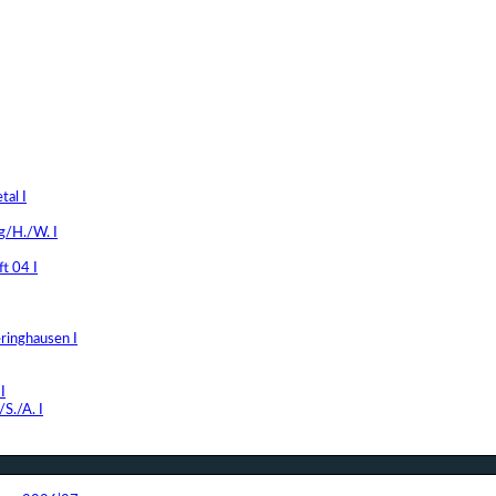
al I
g/H./W. I
t 04 I
ringhausen I
I
S./A. I