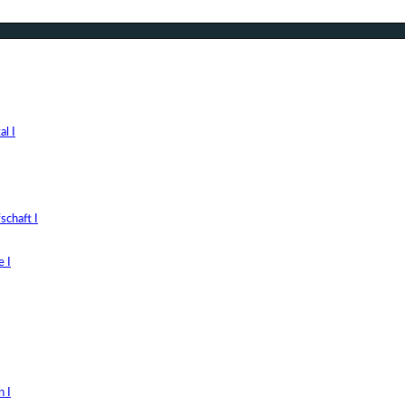
l I
chaft I
 I
 I