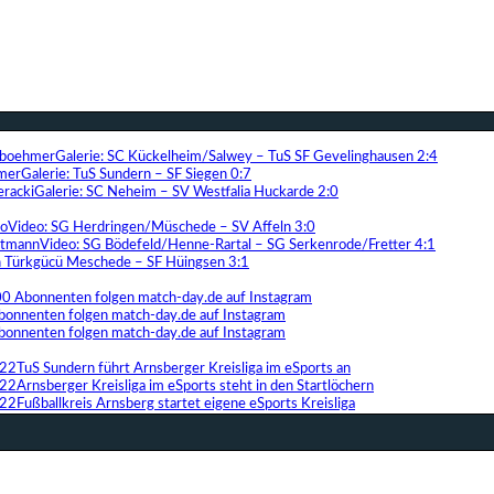
Galerie: SC Kückelheim/Salwey – TuS SF Gevelinghausen 2:4
Galerie: TuS Sundern – SF Siegen 0:7
Galerie: SC Neheim – SV Westfalia Huckarde 2:0
Video: SG Herdringen/Müschede – SV Affeln 3:0
Video: SG Bödefeld/Henne-Rartal – SG Serkenrode/Fretter 4:1
ih Türkgücü Meschede – SF Hüingsen 3:1
00 Abonnenten folgen match-day.de auf Instagram
bonnenten folgen match-day.de auf Instagram
bonnenten folgen match-day.de auf Instagram
TuS Sundern führt Arnsberger Kreisliga im eSports an
Arnsberger Kreisliga im eSports steht in den Startlöchern
Fußballkreis Arnsberg startet eigene eSports Kreisliga