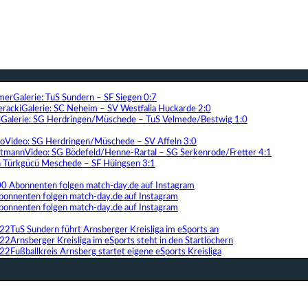
Galerie: TuS Sundern – SF Siegen 0:7
Galerie: SC Neheim – SV Westfalia Huckarde 2:0
Galerie: SG Herdringen/Müschede – TuS Velmede/Bestwig 1:0
Video: SG Herdringen/Müschede – SV Affeln 3:0
Video: SG Bödefeld/Henne-Rartal – SG Serkenrode/Fretter 4:1
ih Türkgücü Meschede – SF Hüingsen 3:1
00 Abonnenten folgen match-day.de auf Instagram
bonnenten folgen match-day.de auf Instagram
bonnenten folgen match-day.de auf Instagram
TuS Sundern führt Arnsberger Kreisliga im eSports an
Arnsberger Kreisliga im eSports steht in den Startlöchern
Fußballkreis Arnsberg startet eigene eSports Kreisliga