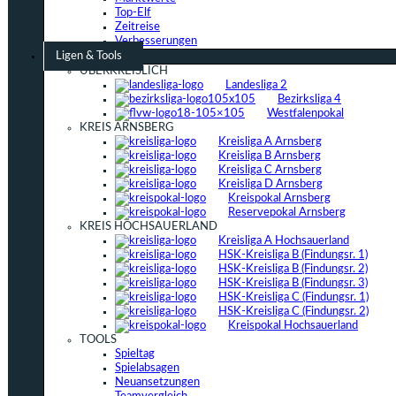
Top-Elf
Zeitreise
Verbesserungen
Ligen & Tools
ÜBERKREISLICH
Landesliga 2
Bezirksliga 4
Westfalenpokal
KREIS ARNSBERG
Kreisliga A Arnsberg
Kreisliga B Arnsberg
Kreisliga C Arnsberg
Kreisliga D Arnsberg
Kreispokal Arnsberg
Reservepokal Arnsberg
KREIS HOCHSAUERLAND
Kreisliga A Hochsauerland
HSK-Kreisliga B (Findungsr. 1)
HSK-Kreisliga B (Findungsr. 2)
HSK-Kreisliga B (Findungsr. 3)
HSK-Kreisliga C (Findungsr. 1)
HSK-Kreisliga C (Findungsr. 2)
Kreispokal Hochsauerland
TOOLS
Spieltag
Spielabsagen
Neuansetzungen