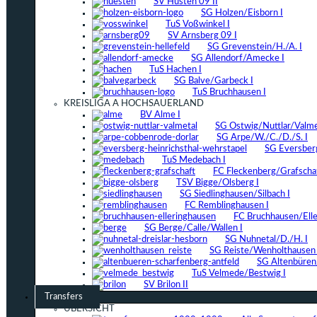
SV Hüsten 09 II
SG Holzen/Eisborn I
TuS Voßwinkel I
SV Arnsberg 09 I
SG Grevenstein/H./A. I
SG Allendorf/Amecke I
TuS Hachen I
SG Balve/Garbeck I
TuS Bruchhausen I
KREISLIGA A HOCHSAUERLAND
BV Alme I
SG Ostwig/Nuttlar/Valmet
SG Arpe/W./C./D./S. I
SG Eversber
TuS Medebach I
FC Fleckenberg/Grafschaf
TSV Bigge/Olsberg I
SG Siedlinghausen/Silbach I
FC Remblinghausen I
FC Bruchhausen/Elle
SG Berge/Calle/Wallen I
SG Nuhnetal/D./H. I
SG Reiste/Wenholthausen 
SG Altenbüren/
TuS Velmede/Bestwig I
SV Brilon II
Transfers
ÜBERSICHT