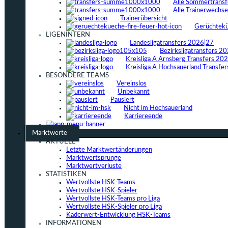
Alle Sommertrans
Alle Trainerwechs
Trainerübersicht
Gerüchtek
LIGENINTERN
Landesligatransfers 2026|27
Bezirksligatransfers 2
Kreisliga A Arnsberg Transfers 20
Kreisliga A Hochsauerland Transfe
BESONDERE TEAMS
Vereinslos
Unbekannt
Pausiert
Nicht im Hochsauerland
Karriereende
Marktwerte
AKTUELL
Letzte Marktwertänderungen
Marktwertsprünge
Marktwertverluste
STATISTIKEN
Wertvollste HSK-Teams
Wertvollste HSK-Spieler
Wertvollste HSK-Teams pro Liga
Wertvollste HSK-Spieler pro Liga
Kaderwert-Entwicklung HSK-Teams
INFORMATIONEN