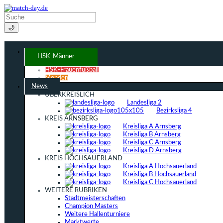
🌙
HSK-Männer
HSK-Frauenfußball
Menden
News
ÜBERKREISLICH
Landesliga 2
Bezirksliga 4
KREIS ARNSBERG
Kreisliga A Arnsberg
Kreisliga B Arnsberg
Kreisliga C Arnsberg
Kreisliga D Arnsberg
KREIS HOCHSAUERLAND
Kreisliga A Hochsauerland
Kreisliga B Hochsauerland
Kreisliga C Hochsauerland
WEITERE RUBRIKEN
Stadtmeisterschaften
Champion Masters
Weitere Hallenturniere
Marktwerte