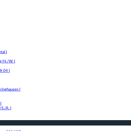
al I
g/H./W. I
t 04 I
ringhausen I
I
S./A. I