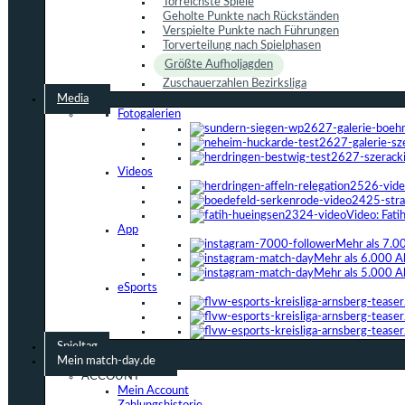
Torreichste Spiele
Geholte Punkte nach Rückständen
Verspielte Punkte nach Führungen
Torverteilung nach Spielphasen
Größte Aufholjagden
Zuschauerzahlen Bezirksliga
Media
Fotogalerien
Videos
Video: Fat
App
Mehr als 7.0
Mehr als 6.000 A
Mehr als 5.000 A
eSports
Spieltag
Mein match-day.de
ACCOUNT
Mein Account