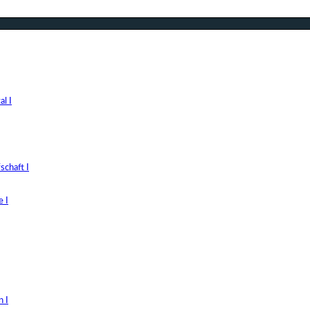
l I
chaft I
 I
 I