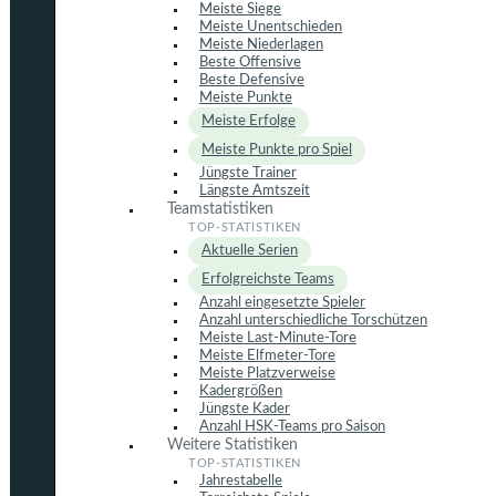
Meiste Siege
Meiste Unentschieden
Meiste Niederlagen
Beste Offensive
Beste Defensive
Meiste Punkte
Meiste Erfolge
Meiste Punkte pro Spiel
Jüngste Trainer
Längste Amtszeit
Teamstatistiken
Aktuelle Serien
Erfolgreichste Teams
Anzahl eingesetzte Spieler
Anzahl unterschiedliche Torschützen
Meiste Last-Minute-Tore
Meiste Elfmeter-Tore
Meiste Platzverweise
Kadergrößen
Jüngste Kader
Anzahl HSK-Teams pro Saison
Weitere Statistiken
Jahrestabelle