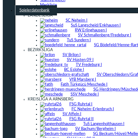
Teamvergleich
Merkliste
Spielerdatenbank
LANDESLIGA
SC Neheim I
SuS Langscheid/Enkhausen I
RW Erlinghausen I
SV Schmallenberg/Fredeburg I
TuS Sundern I
SG Bödefeld/Henne-Rarta
BEZIRKSLIGA
SV Brilon I
SV Hüsten 09 I
TV Fredeburg I
BC Eslohe I
SV Oberschledorn/Grafs
VfB Marsberg I
Fatih Türkgücü Meschede I
SG Herdringen/Müschede
SSV Meschede I
KREISLIGA A ARNSBERG
FSG Ruhrtal I
FC Neheim-Erlenbruch I
SV Affeln I
FSG Ruhrtal II
TuS Langenholthausen I
SV Bachum/Bergheim I
SG Beckum/Hövel/Mellen