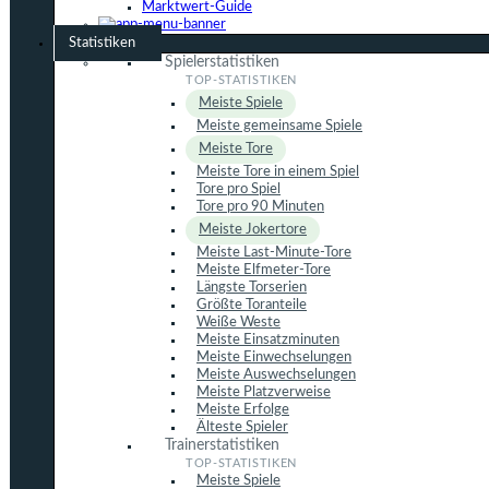
Marktwert-Guide
Statistiken
Spielerstatistiken
Meiste Spiele
Meiste gemeinsame Spiele
Meiste Tore
Meiste Tore in einem Spiel
Tore pro Spiel
Tore pro 90 Minuten
Meiste Jokertore
Meiste Last-Minute-Tore
Meiste Elfmeter-Tore
Längste Torserien
Größte Toranteile
Weiße Weste
Meiste Einsatzminuten
Meiste Einwechselungen
Meiste Auswechselungen
Meiste Platzverweise
Meiste Erfolge
Älteste Spieler
Trainerstatistiken
Meiste Spiele