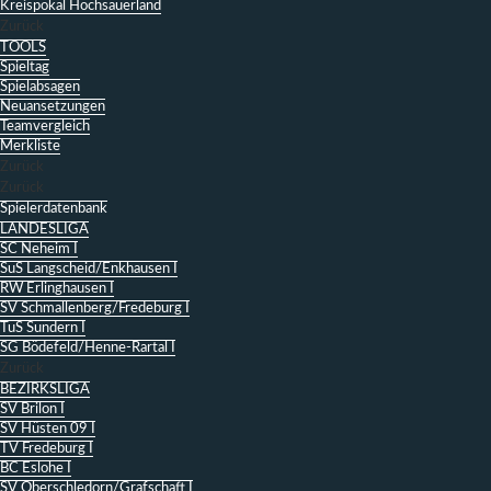
Kreispokal Hochsauerland
Zurück
TOOLS
Spieltag
Spielabsagen
Neuansetzungen
Teamvergleich
Merkliste
Zurück
Zurück
Spielerdatenbank
LANDESLIGA
SC Neheim I
SuS Langscheid/Enkhausen I
RW Erlinghausen I
SV Schmallenberg/Fredeburg I
TuS Sundern I
SG Bödefeld/Henne-Rartal I
Zurück
BEZIRKSLIGA
SV Brilon I
SV Hüsten 09 I
TV Fredeburg I
BC Eslohe I
SV Oberschledorn/Grafschaft I