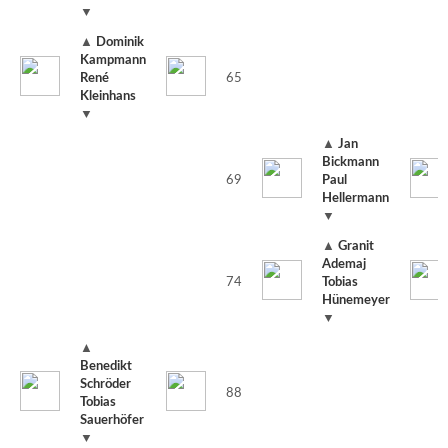
▼
▲
Dominik
Kampmann
René
65
Kleinhans
▼
▲
Jan
Bickmann
69
Paul
Hellermann
▼
▲
Granit
Ademaj
74
Tobias
Hünemeyer
▼
▲
Benedikt
Schröder
88
Tobias
Sauerhöfer
▼