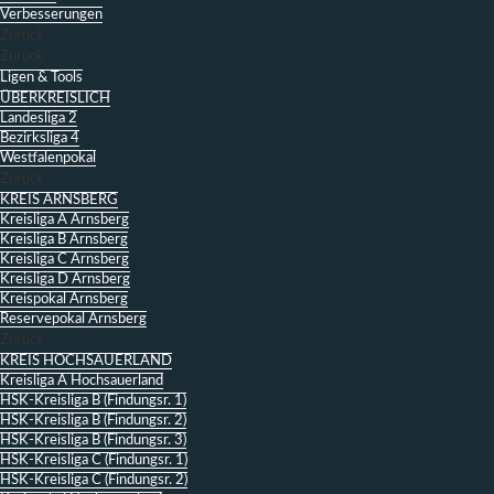
Verbesserungen
Zurück
Zurück
Ligen & Tools
ÜBERKREISLICH
Landesliga 2
Bezirksliga 4
Westfalenpokal
Zurück
KREIS ARNSBERG
Kreisliga A Arnsberg
Kreisliga B Arnsberg
Kreisliga C Arnsberg
Kreisliga D Arnsberg
Kreispokal Arnsberg
Reservepokal Arnsberg
Zurück
KREIS HOCHSAUERLAND
Kreisliga A Hochsauerland
HSK-Kreisliga B (Findungsr. 1)
HSK-Kreisliga B (Findungsr. 2)
HSK-Kreisliga B (Findungsr. 3)
HSK-Kreisliga C (Findungsr. 1)
HSK-Kreisliga C (Findungsr. 2)