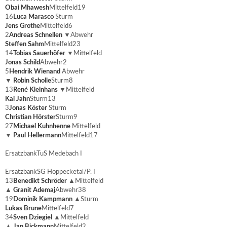
Obai Mhawesh
Mittelfeld
19
16
Luca Marasco
Sturm
Jens Grothe
Mittelfeld
6
2
Andreas Schnellen
▼
Abwehr
Steffen Sahm
Mittelfeld
23
14
Tobias Sauerhöfer
▼
Mittelfeld
Jonas Schild
Abwehr
2
5
Hendrik Wienand
Abwehr
▼
Robin Scholle
Sturm
8
13
René Kleinhans
▼
Mittelfeld
Kai Jahn
Sturm
13
3
Jonas Köster
Sturm
Christian Hörster
Sturm
9
27
Michael Kuhnhenne
Mittelfeld
▼
Paul Hellermann
Mittelfeld
17
Ersatzbank
TuS Medebach I
Ersatzbank
SG Hoppecketal/P. I
13
Benedikt Schröder
▲
Mittelfeld
▲
Granit Ademaj
Abwehr
38
19
Dominik Kampmann
▲
Sturm
Lukas Brune
Mittelfeld
7
34
Sven Dziegiel
▲
Mittelfeld
▲
Jan Bickmann
Mittelfeld
2