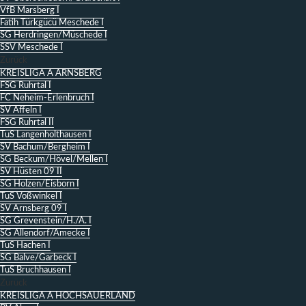
VfB Marsberg I
Fatih Türkgücü Meschede I
SG Herdringen/Müschede I
SSV Meschede I
Zurück
KREISLIGA A ARNSBERG
FSG Ruhrtal I
FC Neheim-Erlenbruch I
SV Affeln I
FSG Ruhrtal II
TuS Langenholthausen I
SV Bachum/Bergheim I
SG Beckum/Hövel/Mellen I
SV Hüsten 09 II
SG Holzen/Eisborn I
TuS Voßwinkel I
SV Arnsberg 09 I
SG Grevenstein/H./A. I
SG Allendorf/Amecke I
TuS Hachen I
SG Balve/Garbeck I
TuS Bruchhausen I
Zurück
KREISLIGA A HOCHSAUERLAND