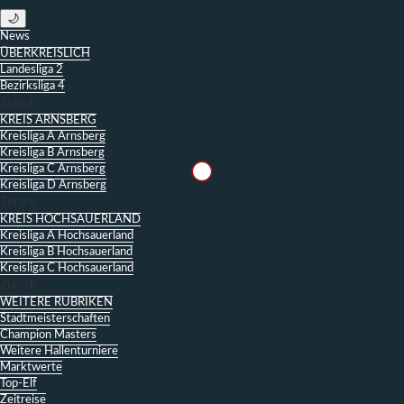
🌙
News
ÜBERKREISLICH
Landesliga 2
Bezirksliga 4
Zurück
KREIS ARNSBERG
Kreisliga A Arnsberg
Kreisliga B Arnsberg
Kreisliga C Arnsberg
Kreisliga D Arnsberg
Zurück
KREIS HOCHSAUERLAND
Kreisliga A Hochsauerland
Kreisliga B Hochsauerland
Kreisliga C Hochsauerland
Zurück
WEITERE RUBRIKEN
Stadtmeisterschaften
Champion Masters
Weitere Hallenturniere
Marktwerte
Top-Elf
Zeitreise