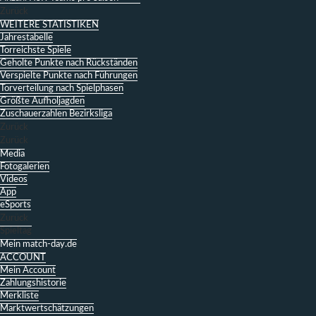
Zurück
WEITERE STATISTIKEN
Jahrestabelle
Torreichste Spiele
Geholte Punkte nach Rückständen
Verspielte Punkte nach Führungen
Torverteilung nach Spielphasen
Größte Aufholjagden
Zuschauerzahlen Bezirksliga
Zurück
Zurück
Media
Fotogalerien
Videos
App
eSports
Zurück
Spieltag
Mein match-day.de
ACCOUNT
Mein Account
Zahlungshistorie
Merkliste
Marktwertschätzungen