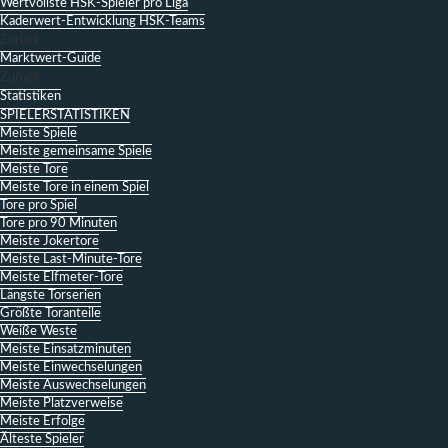
Wertvollste HSK-Spieler pro Liga
Kaderwert-Entwicklung HSK-Teams
Zurück
Marktwert-Guide
Zurück
Statistiken
SPIELERSTATISTIKEN
Meiste Spiele
Meiste gemeinsame Spiele
Meiste Tore
Meiste Tore in einem Spiel
Tore pro Spiel
Tore pro 90 Minuten
Meiste Jokertore
Meiste Last-Minute-Tore
Meiste Elfmeter-Tore
Längste Torserien
Größte Toranteile
Weiße Weste
Meiste Einsatzminuten
Meiste Einwechselungen
Meiste Auswechselungen
Meiste Platzverweise
Meiste Erfolge
Älteste Spieler