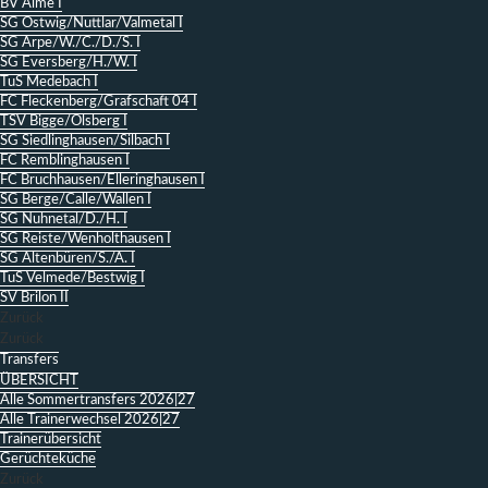
BV Alme I
SG Ostwig/Nuttlar/Valmetal I
SG Arpe/W./C./D./S. I
SG Eversberg/H./W. I
TuS Medebach I
FC Fleckenberg/Grafschaft 04 I
TSV Bigge/Olsberg I
SG Siedlinghausen/Silbach I
FC Remblinghausen I
FC Bruchhausen/Elleringhausen I
SG Berge/Calle/Wallen I
SG Nuhnetal/D./H. I
SG Reiste/Wenholthausen I
SG Altenbüren/S./A. I
TuS Velmede/Bestwig I
SV Brilon II
Zurück
Zurück
Transfers
ÜBERSICHT
Alle Sommertransfers 2026|27
Alle Trainerwechsel 2026|27
Trainerübersicht
Gerüchteküche
Zurück