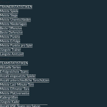
Zurück
TRAINERSTATISTIKEN
Meiste Spiele
Meiste Siege
Meiste Unentschieden
Meiste Niederlagen
Beste Offensive
Beste Defensive
Meiste Punkte
Meiste Erfolge
Meiste Punkte pro Spiel
Jüngste Trainer
Längste Amtszeit
Zurück
TEAMSTATISTIKEN
Aktuelle Serien
Erfolgreichste Teams
Anzahl eingesetzte Spieler
Anzahl unterschiedliche Torschützen
Meiste Last-Minute-Tore
Meiste Elfmeter-Tore
Meiste Platzverweise
Kadergrößen
Jüngste Kader
Anzahl HSK-Teams pro Saison