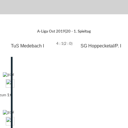
A-Liga Ost 2019|20 - 1. Spieltag
4 : 1
(2 : 0)
TuS Medebach I
SG Hoppecketal/P. I
 zum
1:0