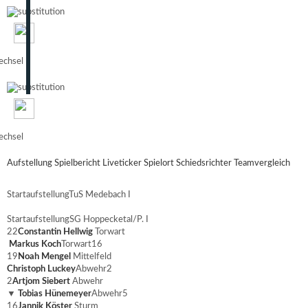
chsel
chsel
Aufstellung
Spielbericht
Liveticker
Spielort
Schiedsrichter
Teamvergleich
Startaufstellung
TuS Medebach I
Startaufstellung
SG Hoppecketal/P. I
22
Constantin Hellwig
Torwart
Markus Koch
Torwart
16
19
Noah Mengel
Mittelfeld
Christoph Luckey
Abwehr
2
2
Artjom Siebert
Abwehr
▼
Tobias Hünemeyer
Abwehr
5
16
Jannik Köster
Sturm