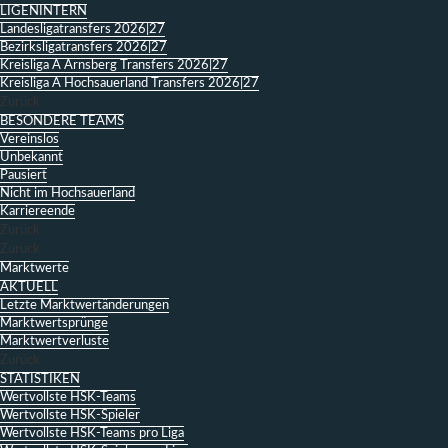
LIGENINTERN
Landesligatransfers 2026|27
Bezirksligatransfers 2026|27
Kreisliga A Arnsberg Transfers 2026|27
Kreisliga A Hochsauerland Transfers 2026|27
Zurück
BESONDERE TEAMS
Vereinslos
Unbekannt
Pausiert
Nicht im Hochsauerland
Karriereende
Zurück
Zurück
Marktwerte
AKTUELL
Letzte Marktwertänderungen
Marktwertsprünge
Marktwertverluste
Zurück
STATISTIKEN
Wertvollste HSK-Teams
Wertvollste HSK-Spieler
Wertvollste HSK-Teams pro Liga