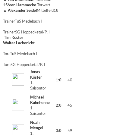
1
Sören Hammecke
Torwart
▲
Alexander Seidel
Mittelfeld
18
Trainer
TuS Medebach I
Trainer
SG Hoppecketal/P. I
Tim Köster
Walter Lachenicht
Tore
TuS Medebach I
Tore
SG Hoppecketal/P. I
Jonas
Köster
1:0
40
1.
Saisontor
Michael
Kuhnhenne
2:0
45
1.
Saisontor
Noah
Mengel
3:0
59
1.