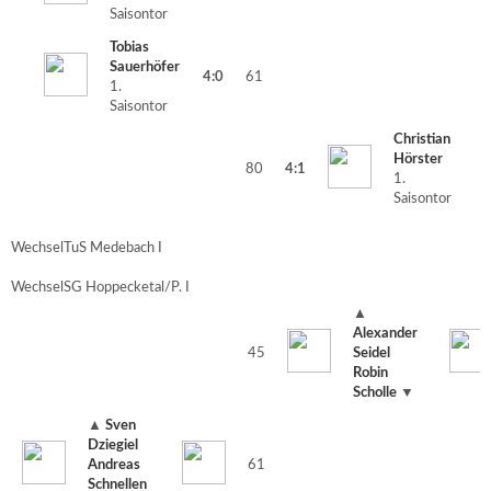
Saisontor
Tobias
Sauerhöfer
4:0
61
1.
Saisontor
Christian
Hörster
80
4:1
1.
Saisontor
Wechsel
TuS Medebach I
Wechsel
SG Hoppecketal/P. I
▲
Alexander
45
Seidel
Robin
Scholle
▼
▲
Sven
Dziegiel
Andreas
61
Schnellen