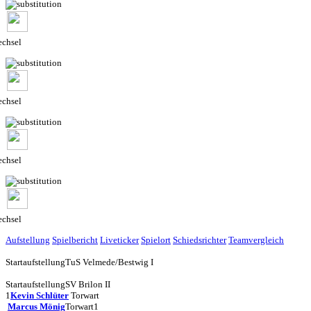
chsel
chsel
chsel
chsel
Aufstellung
Spielbericht
Liveticker
Spielort
Schiedsrichter
Teamvergleich
Startaufstellung
TuS Velmede/Bestwig I
Startaufstellung
SV Brilon II
1
Kevin Schlüter
Torwart
Marcus Mönig
Torwart
1