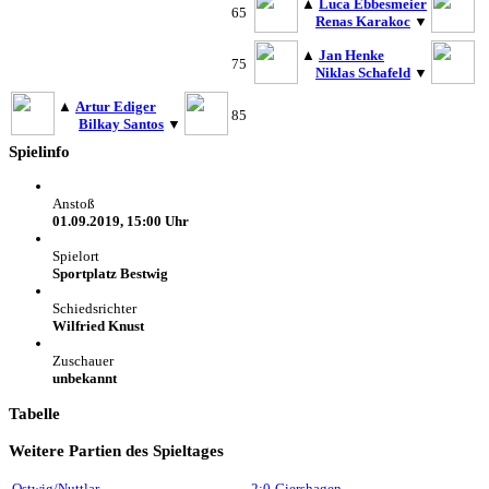
▲
Luca Ebbesmeier
65
Renas Karakoc
▼
▲
Jan Henke
75
Niklas Schafeld
▼
▲
Artur Ediger
85
Bilkay Santos
▼
Spielinfo
Anstoß
01.09.2019, 15:00 Uhr
Spielort
Sportplatz Bestwig
Schiedsrichter
Wilfried Knust
Zuschauer
unbekannt
Tabelle
Weitere Partien des Spieltages
Ostwig/Nuttlar
2:0
Giershagen