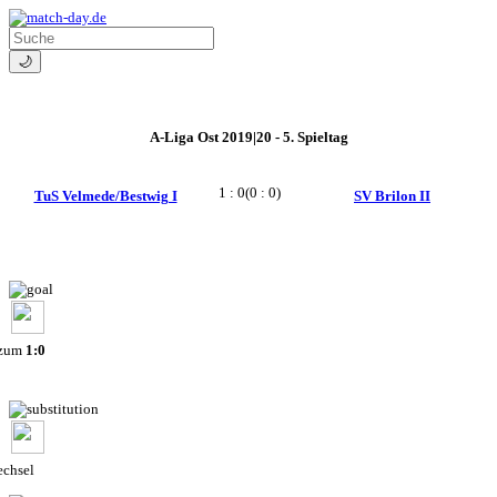
🌙
A-Liga Ost 2019|20 - 5. Spieltag
1 : 0
(0 : 0)
TuS Velmede/Bestwig I
SV Brilon II
 zum
1:0
chsel