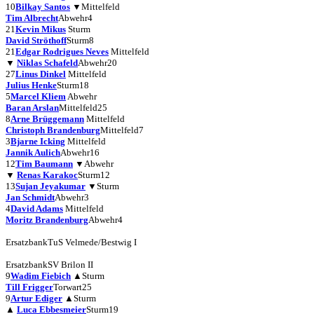
10
Bilkay Santos
▼
Mittelfeld
Tim Albrecht
Abwehr
4
21
Kevin Mikus
Sturm
David Ströthoff
Sturm
8
21
Edgar Rodrigues Neves
Mittelfeld
▼
Niklas Schafeld
Abwehr
20
27
Linus Dinkel
Mittelfeld
Julius Henke
Sturm
18
5
Marcel Kliem
Abwehr
Baran Arslan
Mittelfeld
25
8
Arne Brüggemann
Mittelfeld
Christoph Brandenburg
Mittelfeld
7
3
Bjarne Icking
Mittelfeld
Jannik Aulich
Abwehr
16
12
Tim Baumann
▼
Abwehr
▼
Renas Karakoc
Sturm
12
13
Sujan Jeyakumar
▼
Sturm
Jan Schmidt
Abwehr
3
4
David Adams
Mittelfeld
Moritz Brandenburg
Abwehr
4
Ersatzbank
TuS Velmede/Bestwig I
Ersatzbank
SV Brilon II
9
Wadim Fiebich
▲
Sturm
Till Frigger
Torwart
25
9
Artur Ediger
▲
Sturm
▲
Luca Ebbesmeier
Sturm
19