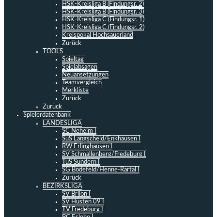
HSK-Kreisliga B (Findungsr. 2)
HSK-Kreisliga B (Findungsr. 3)
HSK-Kreisliga C (Findungsr. 1)
HSK-Kreisliga C (Findungsr. 2)
Kreispokal Hochsauerland
Zurück
TOOLS
Spieltag
Spielabsagen
Neuansetzungen
Teamvergleich
Merkliste
Zurück
Zurück
Spielerdatenbank
LANDESLIGA
SC Neheim I
SuS Langscheid/Enkhausen I
RW Erlinghausen I
SV Schmallenberg/Fredeburg I
TuS Sundern I
SG Bödefeld/Henne-Rartal I
Zurück
BEZIRKSLIGA
SV Brilon I
SV Hüsten 09 I
TV Fredeburg I