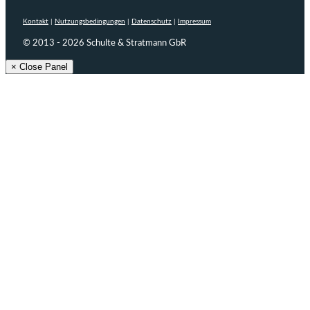
Kontakt
|
Nutzungsbedingungen
|
Datenschutz
|
Impressum
© 2013 - 2026 Schulte & Stratmann GbR
× Close Panel