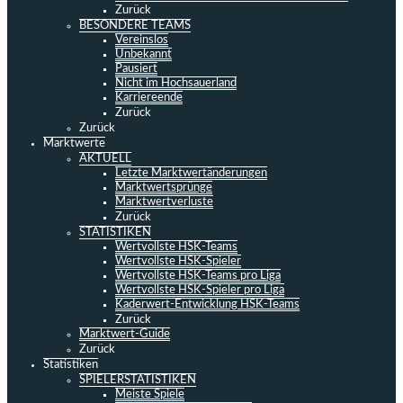
Zurück
BESONDERE TEAMS
Vereinslos
Unbekannt
Pausiert
Nicht im Hochsauerland
Karriereende
Zurück
Zurück
Marktwerte
AKTUELL
Letzte Marktwertänderungen
Marktwertsprünge
Marktwertverluste
Zurück
STATISTIKEN
Wertvollste HSK-Teams
Wertvollste HSK-Spieler
Wertvollste HSK-Teams pro Liga
Wertvollste HSK-Spieler pro Liga
Kaderwert-Entwicklung HSK-Teams
Zurück
Marktwert-Guide
Zurück
Statistiken
SPIELERSTATISTIKEN
Meiste Spiele