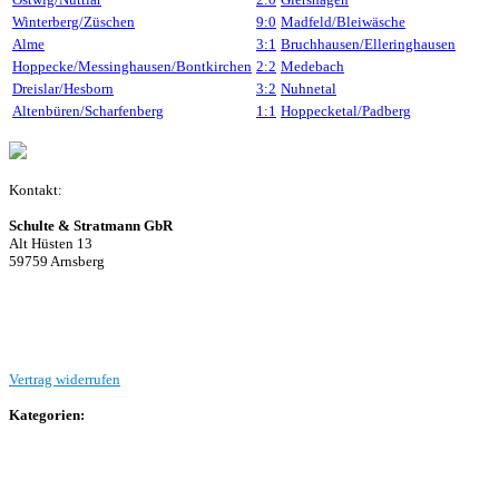
Winterberg/Züschen
9:0
Madfeld/Bleiwäsche
Alme
3:1
Bruchhausen/Elleringhausen
Hoppecke/Messinghausen/Bontkirchen
2:2
Medebach
Dreislar/Hesborn
3:2
Nuhnetal
Altenbüren/Scharfenberg
1:1
Hoppecketal/Padberg
Kontakt:
Schulte & Stratmann GbR
Alt Hüsten 13
59759 Arnsberg
Beitrag einreichen
Vertrag widerrufen
Kategorien:
Allgemein
Landesliga 2
Bezirksliga 4