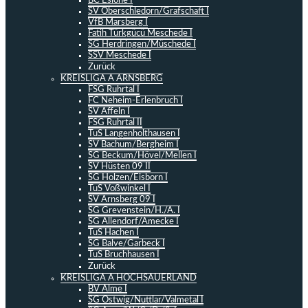
BC Eslohe I
SV Oberschledorn/Grafschaft I
VfB Marsberg I
Fatih Türkgücü Meschede I
SG Herdringen/Müschede I
SSV Meschede I
Zurück
KREISLIGA A ARNSBERG
FSG Ruhrtal I
FC Neheim-Erlenbruch I
SV Affeln I
FSG Ruhrtal II
TuS Langenholthausen I
SV Bachum/Bergheim I
SG Beckum/Hövel/Mellen I
SV Hüsten 09 II
SG Holzen/Eisborn I
TuS Voßwinkel I
SV Arnsberg 09 I
SG Grevenstein/H./A. I
SG Allendorf/Amecke I
TuS Hachen I
SG Balve/Garbeck I
TuS Bruchhausen I
Zurück
KREISLIGA A HOCHSAUERLAND
BV Alme I
SG Ostwig/Nuttlar/Valmetal I