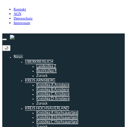
Impressum
Kontakt
AGN
Datenschutz
Impressum
© 2013 - 2026 match-day.de | Die aktuellsten News des Sauerlandfußballs
🌙
News
ÜBERKREISLICH
Landesliga 2
Bezirksliga 4
Zurück
KREIS ARNSBERG
Kreisliga A Arnsberg
Kreisliga B Arnsberg
Kreisliga C Arnsberg
Kreisliga D Arnsberg
Zurück
KREIS HOCHSAUERLAND
Kreisliga A Hochsauerland
Kreisliga B Hochsauerland
Kreisliga C Hochsauerland
Zurück