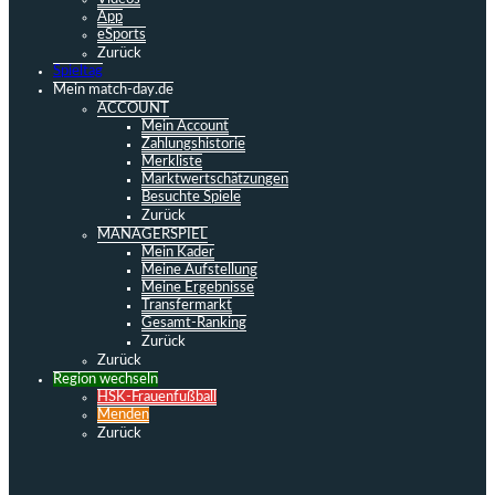
App
eSports
Zurück
Spieltag
Mein match-day.de
ACCOUNT
Mein Account
Zahlungshistorie
Merkliste
Marktwertschätzungen
Besuchte Spiele
Zurück
MANAGERSPIEL
Mein Kader
Meine Aufstellung
Meine Ergebnisse
Transfermarkt
Gesamt-Ranking
Zurück
Zurück
Region wechseln
HSK-Frauenfußball
Menden
Zurück