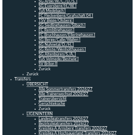
SG Arpe/W./C./D./S. I
SG Eversberg/H./W. I
TuS Medebach I
FC Fleckenberg/Grafschaft 04 I
TSV Bigge/Olsberg I
SG Siedlinghausen/Silbach I
FC Remblinghausen I
FC Bruchhausen/Elleringhausen I
SG Berge/Calle/Wallen I
SG Nuhnetal/D./H. I
SG Reiste/Wenholthausen I
SG Altenbüren/S./A. I
TuS Velmede/Bestwig I
SV Brilon II
Zurück
Zurück
Transfers
ÜBERSICHT
Alle Sommertransfers 2026|27
Alle Trainerwechsel 2026|27
Trainerübersicht
Gerüchteküche
Zurück
LIGENINTERN
Landesligatransfers 2026|27
Bezirksligatransfers 2026|27
Kreisliga A Arnsberg Transfers 2026|27
Kreisliga A Hochsauerland Transfers 2026|27