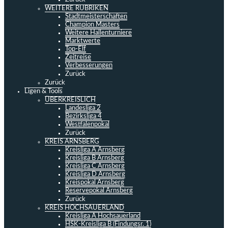
WEITERE RUBRIKEN
Stadtmeisterschaften
Champion Masters
Weitere Hallenturniere
Marktwerte
Top-Elf
Zeitreise
Verbesserungen
Zurück
Zurück
Ligen & Tools
ÜBERKREISLICH
Landesliga 2
Bezirksliga 4
Westfalenpokal
Zurück
KREIS ARNSBERG
Kreisliga A Arnsberg
Kreisliga B Arnsberg
Kreisliga C Arnsberg
Kreisliga D Arnsberg
Kreispokal Arnsberg
Reservepokal Arnsberg
Zurück
KREIS HOCHSAUERLAND
Kreisliga A Hochsauerland
HSK-Kreisliga B (Findungsr. 1)