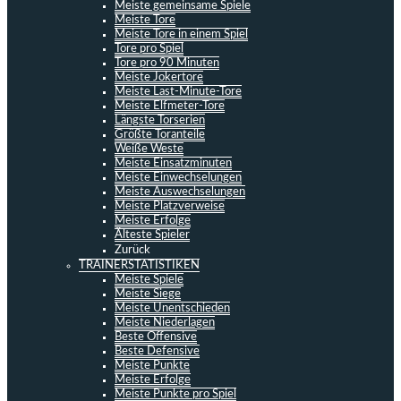
Meiste gemeinsame Spiele
Meiste Tore
Meiste Tore in einem Spiel
Tore pro Spiel
Tore pro 90 Minuten
Meiste Jokertore
Meiste Last-Minute-Tore
Meiste Elfmeter-Tore
Längste Torserien
Größte Toranteile
Weiße Weste
Meiste Einsatzminuten
Meiste Einwechselungen
Meiste Auswechselungen
Meiste Platzverweise
Meiste Erfolge
Älteste Spieler
Zurück
TRAINERSTATISTIKEN
Meiste Spiele
Meiste Siege
Meiste Unentschieden
Meiste Niederlagen
Beste Offensive
Beste Defensive
Meiste Punkte
Meiste Erfolge
Meiste Punkte pro Spiel