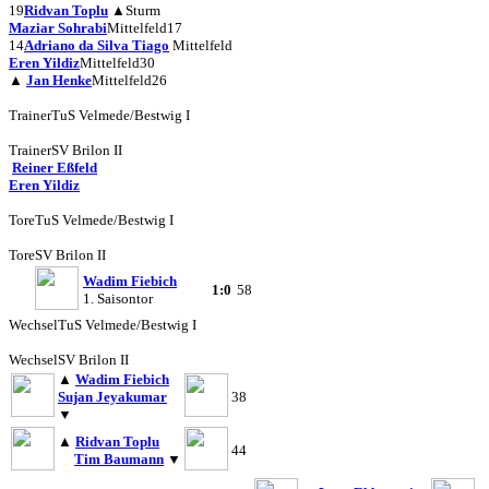
19
Ridvan Toplu
▲
Sturm
Maziar Sohrabi
Mittelfeld
17
14
Adriano da Silva Tiago
Mittelfeld
Eren Yildiz
Mittelfeld
30
▲
Jan Henke
Mittelfeld
26
Trainer
TuS Velmede/Bestwig I
Trainer
SV Brilon II
Reiner Eßfeld
Eren Yildiz
Tore
TuS Velmede/Bestwig I
Tore
SV Brilon II
Wadim Fiebich
1:0
58
1. Saisontor
Wechsel
TuS Velmede/Bestwig I
Wechsel
SV Brilon II
▲
Wadim Fiebich
Sujan Jeyakumar
38
▼
▲
Ridvan Toplu
44
Tim Baumann
▼