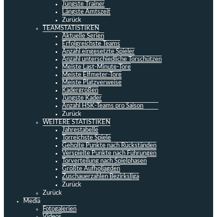
Jüngste Trainer
Längste Amtszeit
Zurück
TEAMSTATISTIKEN
Aktuelle Serien
Erfolgreichste Teams
Anzahl eingesetzte Spieler
Anzahl unterschiedliche Torschützen
Meiste Last-Minute-Tore
Meiste Elfmeter-Tore
Meiste Platzverweise
Kadergrößen
Jüngste Kader
Anzahl HSK-Teams pro Saison
Zurück
WEITERE STATISTIKEN
Jahrestabelle
Torreichste Spiele
Geholte Punkte nach Rückständen
Verspielte Punkte nach Führungen
Torverteilung nach Spielphasen
Größte Aufholjagden
Zuschauerzahlen Bezirksliga
Zurück
Zurück
Media
Fotogalerien
Videos