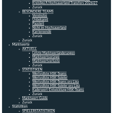
Kreisliga A Hochsauerland Transfers 2026|27
Zurück
BESONDERE TEAMS
Vereinslos
Unbekannt
Pausiert
Nicht im Hochsauerland
Karriereende
Zurück
Zurück
Marktwerte
AKTUELL
Letzte Marktwertänderungen
Marktwertsprünge
Marktwertverluste
Zurück
STATISTIKEN
Wertvollste HSK-Teams
Wertvollste HSK-Spieler
Wertvollste HSK-Teams pro Liga
Wertvollste HSK-Spieler pro Liga
Kaderwert-Entwicklung HSK-Teams
Zurück
Marktwert-Guide
Zurück
Statistiken
SPIELERSTATISTIKEN