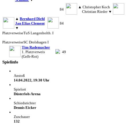
▲
Christopher Koch
84
Christian Rieder
▼
▲
Bernhard Diehl
Jan Elias Clement
84
▼
Platzverweise
TuS Langenholth. I
Platzverweise
SC Drolshagen I
Tim Rademacher
1. Platzverweis
49
(Gelb-Rot)
Spielinfo
Anstoß
14.04.2022, 19:30 Uhr
Spielort
Düsterloh-Arena
Schiedsrichter
Dennis Eicker
Zuschauer
132