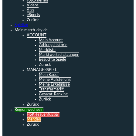
Fotogalerien
Videos
App
eSports
Zurück
Spieltag
Mein match-day.de
ACCOUNT
Mein Account
Zahlungshistorie
Merkliste
Marktwertschätzungen
Besuchte Spiele
Zurück
MANAGERSPIEL
Mein Kader
Meine Aufstellung
Meine Ergebnisse
Transfermarkt
Gesamt-Ranking
Zurück
Zurück
Region wechseln
HSK-Frauenfußball
Menden
Zurück