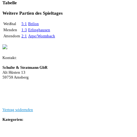
Tabelle
Weitere Partien des Spieltages
Weißtal
5:1
Brilon
Menden
1:3
Erlinghausen
Attendorn
2:1
Arpe/Wormbach
Kontakt:
Schulte & Stratmann GbR
Alt Hüsten 13
59759 Arnsberg
Beitrag einreichen
Vertrag widerrufen
Kategorien:
Allgemein
Landesliga 2