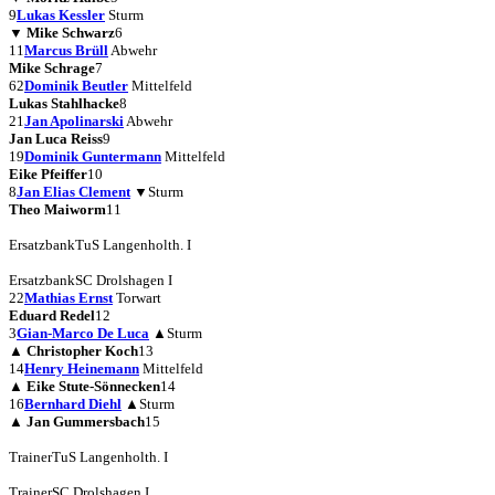
9
Lukas Kessler
Sturm
▼
Mike Schwarz
6
11
Marcus Brüll
Abwehr
Mike Schrage
7
62
Dominik Beutler
Mittelfeld
Lukas Stahlhacke
8
21
Jan Apolinarski
Abwehr
Jan Luca Reiss
9
19
Dominik Guntermann
Mittelfeld
Eike Pfeiffer
10
8
Jan Elias Clement
▼
Sturm
Theo Maiworm
11
Ersatzbank
TuS Langenholth. I
Ersatzbank
SC Drolshagen I
22
Mathias Ernst
Torwart
Eduard Redel
12
3
Gian-Marco De Luca
▲
Sturm
▲
Christopher Koch
13
14
Henry Heinemann
Mittelfeld
▲
Eike Stute-Sönnecken
14
16
Bernhard Diehl
▲
Sturm
▲
Jan Gummersbach
15
Trainer
TuS Langenholth. I
Trainer
SC Drolshagen I