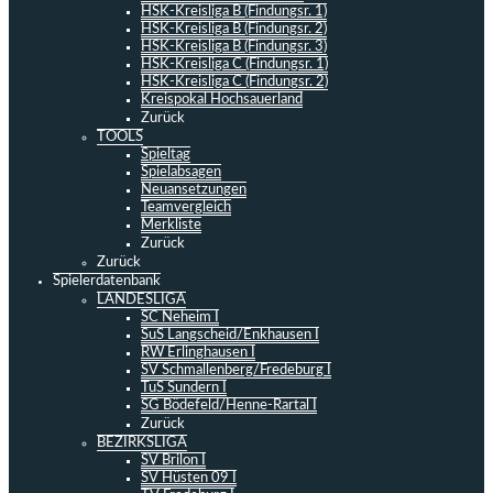
HSK-Kreisliga B (Findungsr. 1)
HSK-Kreisliga B (Findungsr. 2)
HSK-Kreisliga B (Findungsr. 3)
HSK-Kreisliga C (Findungsr. 1)
HSK-Kreisliga C (Findungsr. 2)
Kreispokal Hochsauerland
Zurück
TOOLS
Spieltag
Spielabsagen
Neuansetzungen
Teamvergleich
Merkliste
Zurück
Zurück
Spielerdatenbank
LANDESLIGA
SC Neheim I
SuS Langscheid/Enkhausen I
RW Erlinghausen I
SV Schmallenberg/Fredeburg I
TuS Sundern I
SG Bödefeld/Henne-Rartal I
Zurück
BEZIRKSLIGA
SV Brilon I
SV Hüsten 09 I