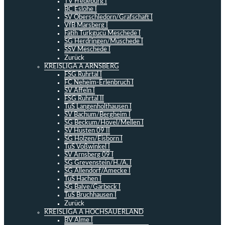
TV Fredeburg I
BC Eslohe I
SV Oberschledorn/Grafschaft I
VfB Marsberg I
Fatih Türkgücü Meschede I
SG Herdringen/Müschede I
SSV Meschede I
Zurück
KREISLIGA A ARNSBERG
FSG Ruhrtal I
FC Neheim-Erlenbruch I
SV Affeln I
FSG Ruhrtal II
TuS Langenholthausen I
SV Bachum/Bergheim I
SG Beckum/Hövel/Mellen I
SV Hüsten 09 II
SG Holzen/Eisborn I
TuS Voßwinkel I
SV Arnsberg 09 I
SG Grevenstein/H./A. I
SG Allendorf/Amecke I
TuS Hachen I
SG Balve/Garbeck I
TuS Bruchhausen I
Zurück
KREISLIGA A HOCHSAUERLAND
BV Alme I