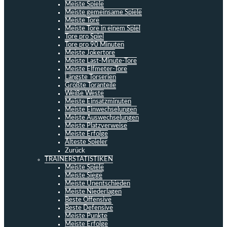
Meiste Spiele
Meiste gemeinsame Spiele
Meiste Tore
Meiste Tore in einem Spiel
Tore pro Spiel
Tore pro 90 Minuten
Meiste Jokertore
Meiste Last-Minute-Tore
Meiste Elfmeter-Tore
Längste Torserien
Größte Toranteile
Weiße Weste
Meiste Einsatzminuten
Meiste Einwechselungen
Meiste Auswechselungen
Meiste Platzverweise
Meiste Erfolge
Älteste Spieler
Zurück
TRAINERSTATISTIKEN
Meiste Spiele
Meiste Siege
Meiste Unentschieden
Meiste Niederlagen
Beste Offensive
Beste Defensive
Meiste Punkte
Meiste Erfolge