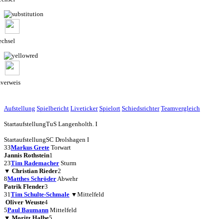
chsel
zverweis
Aufstellung
Spielbericht
Liveticker
Spielort
Schiedsrichter
Teamvergleich
Startaufstellung
TuS Langenholth. I
Startaufstellung
SC Drolshagen I
33
Markus Grete
Torwart
Jannis Rothstein
1
23
Tim Rademacher
Sturm
▼
Christian Rieder
2
8
Matthes Schröder
Abwehr
Patrik Flender
3
31
Tim Schulte-Schmale
▼
Mittelfeld
Oliver Weuste
4
5
Paul Baumann
Mittelfeld
▼
Moritz Halbe
5