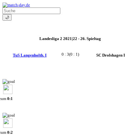
🌙
Landesliga 2 2021|22 - 26. Spieltag
0 : 3
(0 : 1)
TuS Langenholth. I
SC Drolshagen I
 zum
0:1
 zum
0:2