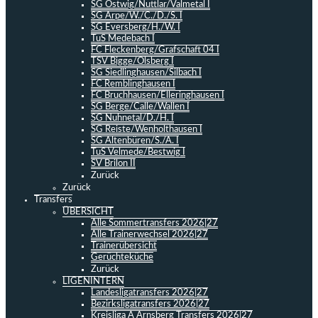
SG Ostwig/Nuttlar/Valmetal I
SG Arpe/W./C./D./S. I
SG Eversberg/H./W. I
TuS Medebach I
FC Fleckenberg/Grafschaft 04 I
TSV Bigge/Olsberg I
SG Siedlinghausen/Silbach I
FC Remblinghausen I
FC Bruchhausen/Elleringhausen I
SG Berge/Calle/Wallen I
SG Nuhnetal/D./H. I
SG Reiste/Wenholthausen I
SG Altenbüren/S./A. I
TuS Velmede/Bestwig I
SV Brilon II
Zurück
Zurück
Transfers
ÜBERSICHT
Alle Sommertransfers 2026|27
Alle Trainerwechsel 2026|27
Trainerübersicht
Gerüchteküche
Zurück
LIGENINTERN
Landesligatransfers 2026|27
Bezirksligatransfers 2026|27
Kreisliga A Arnsberg Transfers 2026|27