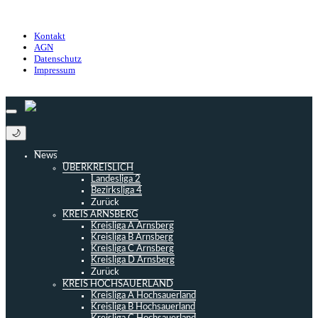
Datenschutz
Impressum
Kontakt
AGN
Datenschutz
Impressum
© 2013 - 2026 match-day.de | Die aktuellsten News des Sauerlandfußballs
🌙
News
ÜBERKREISLICH
Landesliga 2
Bezirksliga 4
Zurück
KREIS ARNSBERG
Kreisliga A Arnsberg
Kreisliga B Arnsberg
Kreisliga C Arnsberg
Kreisliga D Arnsberg
Zurück
KREIS HOCHSAUERLAND
Kreisliga A Hochsauerland
Kreisliga B Hochsauerland