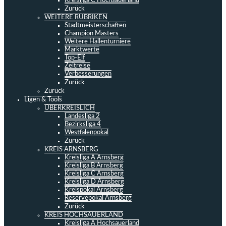
Kreisliga C Hochsauerland
Zurück
WEITERE RUBRIKEN
Stadtmeisterschaften
Champion Masters
Weitere Hallenturniere
Marktwerte
Top-Elf
Zeitreise
Verbesserungen
Zurück
Zurück
Ligen & Tools
ÜBERKREISLICH
Landesliga 2
Bezirksliga 4
Westfalenpokal
Zurück
KREIS ARNSBERG
Kreisliga A Arnsberg
Kreisliga B Arnsberg
Kreisliga C Arnsberg
Kreisliga D Arnsberg
Kreispokal Arnsberg
Reservepokal Arnsberg
Zurück
KREIS HOCHSAUERLAND
Kreisliga A Hochsauerland