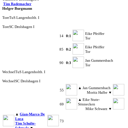
Tim Rademacher
Holger Burgmann
Tore
TuS Langenholth. I
Tore
SC Drolshagen I
Eike Pfeiffer
14
0:1
Tor
Eike Pfeiffer
85
0:2
Tor
Jan Gummersbach
90
0:3
Tor
Wechsel
TuS Langenholth. I
Wechsel
SC Drolshagen I
▲
Jan Gummersbach
55
Moritz Halbe
▼
▲
Eike Stute-
69
Sönnecken
Mike Schwarz
▼
▲
Gian-Marco De
Luca
73
Tim Schulte-
Schmale
▼