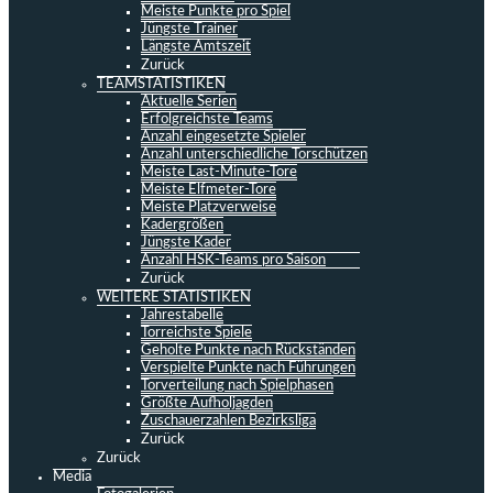
Meiste Punkte pro Spiel
Jüngste Trainer
Längste Amtszeit
Zurück
TEAMSTATISTIKEN
Aktuelle Serien
Erfolgreichste Teams
Anzahl eingesetzte Spieler
Anzahl unterschiedliche Torschützen
Meiste Last-Minute-Tore
Meiste Elfmeter-Tore
Meiste Platzverweise
Kadergrößen
Jüngste Kader
Anzahl HSK-Teams pro Saison
Zurück
WEITERE STATISTIKEN
Jahrestabelle
Torreichste Spiele
Geholte Punkte nach Rückständen
Verspielte Punkte nach Führungen
Torverteilung nach Spielphasen
Größte Aufholjagden
Zuschauerzahlen Bezirksliga
Zurück
Zurück
Media