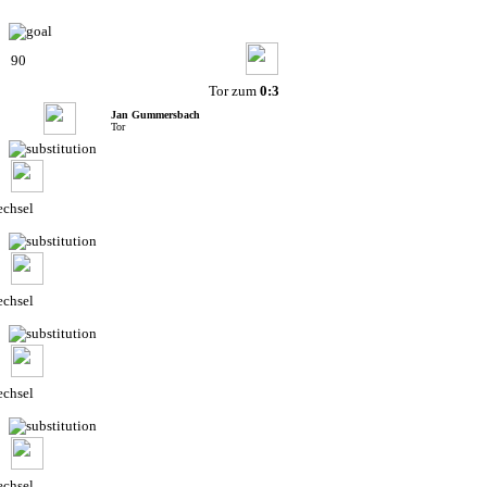
90
Tor zum
0:3
Jan Gummersbach
Tor
chsel
chsel
chsel
chsel