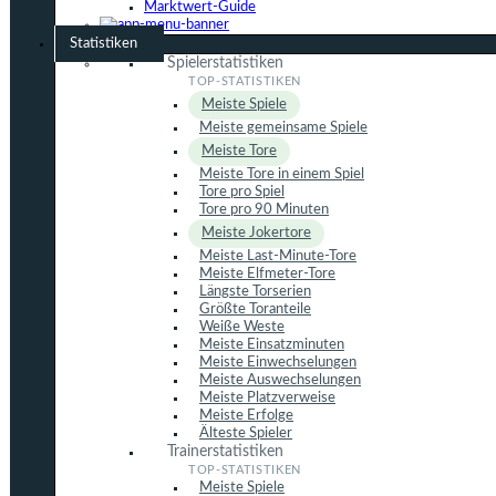
Marktwert-Guide
Statistiken
Spielerstatistiken
Meiste Spiele
Meiste gemeinsame Spiele
Meiste Tore
Meiste Tore in einem Spiel
Tore pro Spiel
Tore pro 90 Minuten
Meiste Jokertore
Meiste Last-Minute-Tore
Meiste Elfmeter-Tore
Längste Torserien
Größte Toranteile
Weiße Weste
Meiste Einsatzminuten
Meiste Einwechselungen
Meiste Auswechselungen
Meiste Platzverweise
Meiste Erfolge
Älteste Spieler
Trainerstatistiken
Meiste Spiele