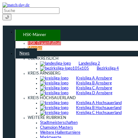
🌙
HSK-Männer
HSK-Frauenfußball
Menden
News
ÜBERKREISLICH
Landesliga 2
Bezirksliga 4
KREIS ARNSBERG
Kreisliga A Arnsberg
Kreisliga B Arnsberg
Kreisliga C Arnsberg
Kreisliga D Arnsberg
KREIS HOCHSAUERLAND
Kreisliga A Hochsauerland
Kreisliga B Hochsauerland
Kreisliga C Hochsauerland
WEITERE RUBRIKEN
Stadtmeisterschaften
Champion Masters
Weitere Hallenturniere
Marktwerte