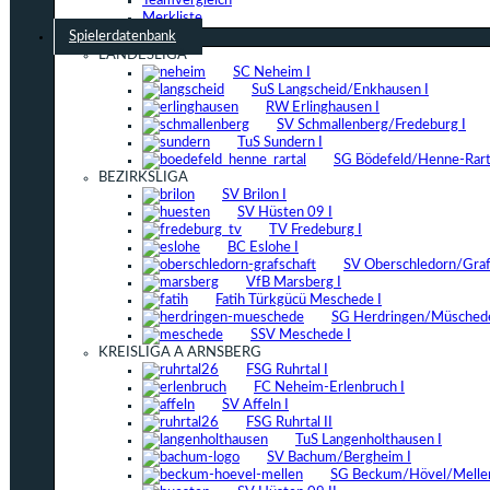
Teamvergleich
Merkliste
Spielerdatenbank
LANDESLIGA
SC Neheim I
SuS Langscheid/Enkhausen I
RW Erlinghausen I
SV Schmallenberg/Fredeburg I
TuS Sundern I
SG Bödefeld/Henne-Rarta
BEZIRKSLIGA
SV Brilon I
SV Hüsten 09 I
TV Fredeburg I
BC Eslohe I
SV Oberschledorn/Grafs
VfB Marsberg I
Fatih Türkgücü Meschede I
SG Herdringen/Müschede
SSV Meschede I
KREISLIGA A ARNSBERG
FSG Ruhrtal I
FC Neheim-Erlenbruch I
SV Affeln I
FSG Ruhrtal II
TuS Langenholthausen I
SV Bachum/Bergheim I
SG Beckum/Hövel/Mellen