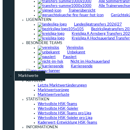
Alle Sommertrans
Alle Trainerwechs
Trainerübersicht
Gerüchtek
LIGENINTERN
Landesligatransfers 2026|27
Bezirksligatransfers 2
Kreisliga A Arnsberg Transfers 20
Kreisliga A Hochsauerland Transfe
BESONDERE TEAMS
Vereinslos
Unbekannt
Pausiert
Nicht im Hochsauerland
Karriereende
Marktwerte
AKTUELL
Letzte Marktwertänderungen
Marktwertsprünge
Marktwertverluste
STATISTIKEN
Wertvollste HSK-Teams
Wertvollste HSK-Spieler
Wertvollste HSK-Teams pro Liga
Wertvollste HSK-Spieler pro Liga
Kaderwert-Entwicklung HSK-Teams
INFORMATIONEN