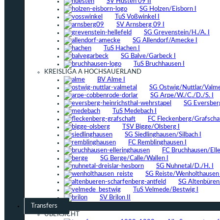
SV Hüsten 09 II
SG Holzen/Eisborn I
TuS Voßwinkel I
SV Arnsberg 09 I
SG Grevenstein/H./A. I
SG Allendorf/Amecke I
TuS Hachen I
SG Balve/Garbeck I
TuS Bruchhausen I
KREISLIGA A HOCHSAUERLAND
BV Alme I
SG Ostwig/Nuttlar/Valmet
SG Arpe/W./C./D./S. I
SG Eversber
TuS Medebach I
FC Fleckenberg/Grafschaf
TSV Bigge/Olsberg I
SG Siedlinghausen/Silbach I
FC Remblinghausen I
FC Bruchhausen/Elle
SG Berge/Calle/Wallen I
SG Nuhnetal/D./H. I
SG Reiste/Wenholthausen 
SG Altenbüren/
TuS Velmede/Bestwig I
SV Brilon II
Transfers
ÜBERSICHT