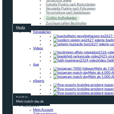
Torreichste Spiele
Geholte Punkte nach Rückständen
Verspielte Punkte nach Führungen
Torverteilung nach Spielphasen
Größte Aufholjagden
Zuschauerzahlen Bezirksliga
Media
Fotogalerien
Videos
Video: Fat
App
Mehr als 7.0
Mehr als 6.000 A
Mehr als 5.000 A
eSports
Spieltag
Mein match-day.de
ACCOUNT
Mein Account