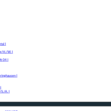
al I
g/H./W. I
t 04 I
ringhausen I
I
S./A. I