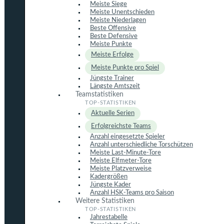
Meiste Siege
Meiste Unentschieden
Meiste Niederlagen
Beste Offensive
Beste Defensive
Meiste Punkte
Meiste Erfolge
Meiste Punkte pro Spiel
Jüngste Trainer
Längste Amtszeit
Teamstatistiken
Aktuelle Serien
Erfolgreichste Teams
Anzahl eingesetzte Spieler
Anzahl unterschiedliche Torschützen
Meiste Last-Minute-Tore
Meiste Elfmeter-Tore
Meiste Platzverweise
Kadergrößen
Jüngste Kader
Anzahl HSK-Teams pro Saison
Weitere Statistiken
Jahrestabelle