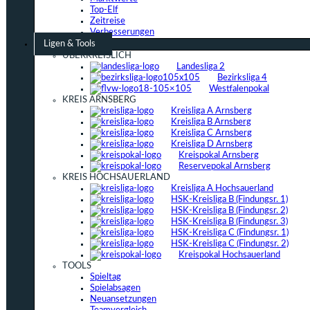
Top-Elf
Zeitreise
Verbesserungen
Ligen & Tools
ÜBERKREISLICH
Landesliga 2
Bezirksliga 4
Westfalenpokal
KREIS ARNSBERG
Kreisliga A Arnsberg
Kreisliga B Arnsberg
Kreisliga C Arnsberg
Kreisliga D Arnsberg
Kreispokal Arnsberg
Reservepokal Arnsberg
KREIS HOCHSAUERLAND
Kreisliga A Hochsauerland
HSK-Kreisliga B (Findungsr. 1)
HSK-Kreisliga B (Findungsr. 2)
HSK-Kreisliga B (Findungsr. 3)
HSK-Kreisliga C (Findungsr. 1)
HSK-Kreisliga C (Findungsr. 2)
Kreispokal Hochsauerland
TOOLS
Spieltag
Spielabsagen
Neuansetzungen