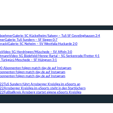
Galerie: SC Kückelheim/Salwey – TuS SF Gevelinghausen 2:4
Galerie: TuS Sundern – SF Siegen 0:7
Galerie: SC Neheim – SV Westfalia Huckarde 2:0
Video: SG Herdringen/Müschede – SV Affeln 3:0
Video: SG Bödefeld/Henne-Rartal – SG Serkenrode/Fretter 4:1
ih Türkgücü Meschede – SF Hüingsen 3:1
00 Abonnenten folgen match-day.de auf Instagram
bonnenten folgen match-day.de auf Instagram
bonnenten folgen match-day.de auf Instagram
TuS Sundern führt Arnsberger Kreisliga im eSports an
Arnsberger Kreisliga im eSports steht in den Startlöchern
Fußballkreis Arnsberg startet eigene eSports Kreisliga