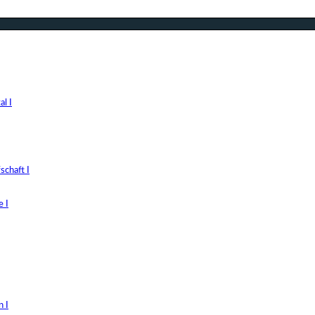
l I
chaft I
 I
 I