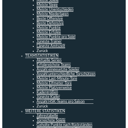
Meiste Spiele
Meiste Siege
Meiste Unentschieden
Meiste Niederlagen
Beste Offensive
Beste Defensive
Meiste Punkte
Meiste Erfolge
Meiste Punkte pro Spiel
Jüngste Trainer
Längste Amtszeit
Zurück
TEAMSTATISTIKEN
Aktuelle Serien
Erfolgreichste Teams
Anzahl eingesetzte Spieler
Anzahl unterschiedliche Torschützen
Meiste Last-Minute-Tore
Meiste Elfmeter-Tore
Meiste Platzverweise
Kadergrößen
Jüngste Kader
Anzahl HSK-Teams pro Saison
Zurück
WEITERE STATISTIKEN
Jahrestabelle
Torreichste Spiele
Geholte Punkte nach Rückständen