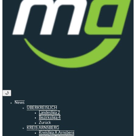
🌙
News
ÜBERKREISLICH
Landesliga 2
Bezirksliga 4
Zurück
KREIS ARNSBERG
Kreisliga A Arnsberg