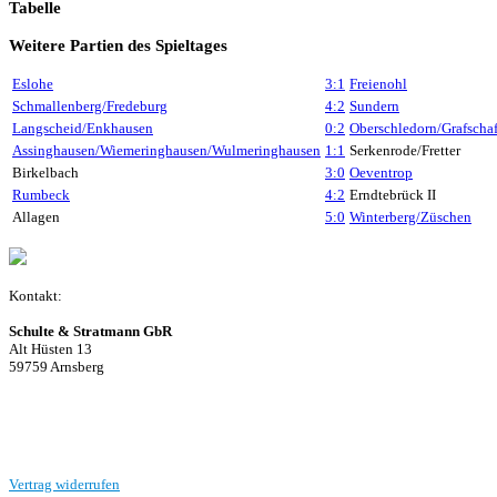
Tabelle
Weitere Partien des Spieltages
Eslohe
3:1
Freienohl
Schmallenberg/Fredeburg
4:2
Sundern
Langscheid/Enkhausen
0:2
Oberschledorn/Grafschaf
Assinghausen/Wiemeringhausen/Wulmeringhausen
1:1
Serkenrode/Fretter
Birkelbach
3:0
Oeventrop
Rumbeck
4:2
Erndtebrück II
Allagen
5:0
Winterberg/Züschen
Kontakt:
Schulte & Stratmann GbR
Alt Hüsten 13
59759 Arnsberg
Beitrag einreichen
Vertrag widerrufen