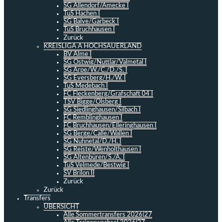
SG Allendorf/Amecke I
TuS Hachen I
SG Balve/Garbeck I
TuS Bruchhausen I
Zurück
KREISLIGA A HOCHSAUERLAND
BV Alme I
SG Ostwig/Nuttlar/Valmetal I
SG Arpe/W./C./D./S. I
SG Eversberg/H./W. I
TuS Medebach I
FC Fleckenberg/Grafschaft 04 I
TSV Bigge/Olsberg I
SG Siedlinghausen/Silbach I
FC Remblinghausen I
FC Bruchhausen/Elleringhausen I
SG Berge/Calle/Wallen I
SG Nuhnetal/D./H. I
SG Reiste/Wenholthausen I
SG Altenbüren/S./A. I
TuS Velmede/Bestwig I
SV Brilon II
Zurück
Zurück
Transfers
ÜBERSICHT
Alle Sommertransfers 2026|27