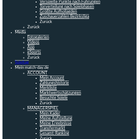
Verspielte Punkte nach Führungen
Torverteilung nach Spielphasen
Größte Aufholjagden
Zuschauerzahlen Bezirksliga
Zurück
Zurück
Media
Fotogalerien
Videos
App
eSports
Zurück
Spieltag
Mein match-day.de
ACCOUNT
Mein Account
Zahlungshistorie
Merkliste
Marktwertschätzungen
Besuchte Spiele
Zurück
MANAGERSPIEL
Mein Kader
Meine Aufstellung
Meine Ergebnisse
Transfermarkt
Gesamt-Ranking
Zurück