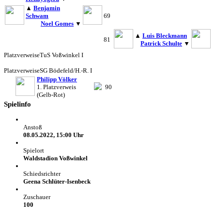
▲
Benjamin
Schwam
69
Noel Gomes
▼
▲
Luis Bleckmann
81
Patrick Schulte
▼
Platzverweise
TuS Voßwinkel I
Platzverweise
SG Bödefeld/H.-R. I
Philipp Völker
1. Platzverweis
90
(Gelb-Rot)
Spielinfo
Anstoß
08.05.2022, 15:00 Uhr
Spielort
Waldstadion Voßwinkel
Schiedsrichter
Geena Schlüter-Isenbeck
Zuschauer
100