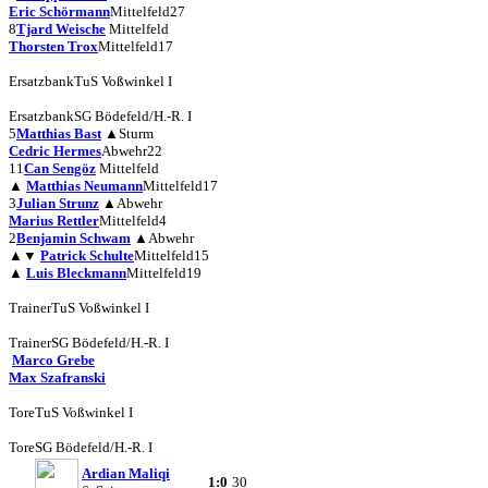
Eric Schörmann
Mittelfeld
27
8
Tjard Weische
Mittelfeld
Thorsten Trox
Mittelfeld
17
Ersatzbank
TuS Voßwinkel I
Ersatzbank
SG Bödefeld/H.-R. I
5
Matthias Bast
▲
Sturm
Cedric Hermes
Abwehr
22
11
Can Sengöz
Mittelfeld
▲
Matthias Neumann
Mittelfeld
17
3
Julian Strunz
▲
Abwehr
Marius Rettler
Mittelfeld
4
2
Benjamin Schwam
▲
Abwehr
▲
▼
Patrick Schulte
Mittelfeld
15
▲
Luis Bleckmann
Mittelfeld
19
Trainer
TuS Voßwinkel I
Trainer
SG Bödefeld/H.-R. I
Marco Grebe
Max Szafranski
Tore
TuS Voßwinkel I
Tore
SG Bödefeld/H.-R. I
Ardian Maliqi
1:0
30