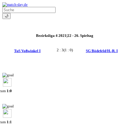
🌙
Bezirksliga 4 2021|22 - 26. Spieltag
2 : 3
(1 : 0)
TuS Voßwinkel I
SG Bödefeld/H.-R. I
 zum
1:0
 zum
1:1