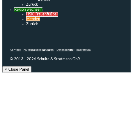
Zurück
Region wechseln
HSK-Frauenfußball
Menden
Zurück
Kontakt
|
Nutzungsbedingungen
|
Datenschutz
|
Impressum
© 2013 - 2026 Schulte & Stratmann GbR
× Close Panel