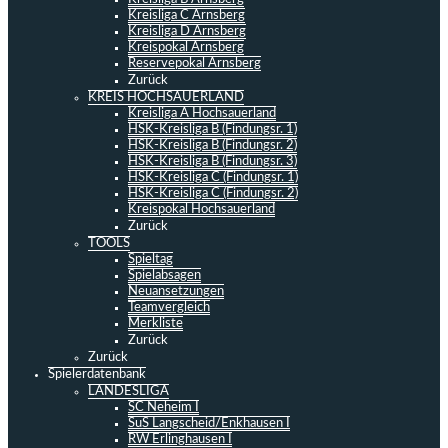
Kreisliga C Arnsberg
Kreisliga D Arnsberg
Kreispokal Arnsberg
Reservepokal Arnsberg
Zurück
KREIS HOCHSAUERLAND
Kreisliga A Hochsauerland
HSK-Kreisliga B (Findungsr. 1)
HSK-Kreisliga B (Findungsr. 2)
HSK-Kreisliga B (Findungsr. 3)
HSK-Kreisliga C (Findungsr. 1)
HSK-Kreisliga C (Findungsr. 2)
Kreispokal Hochsauerland
Zurück
TOOLS
Spieltag
Spielabsagen
Neuansetzungen
Teamvergleich
Merkliste
Zurück
Zurück
Spielerdatenbank
LANDESLIGA
SC Neheim I
SuS Langscheid/Enkhausen I
RW Erlinghausen I