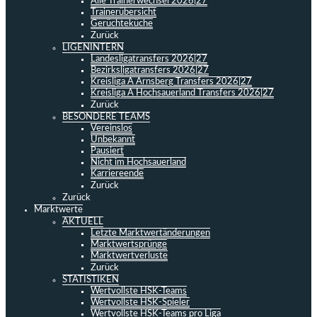
Alle Trainerwechsel 2026|27
Trainerübersicht
Gerüchteküche
Zurück
LIGENINTERN
Landesligatransfers 2026|27
Bezirksligatransfers 2026|27
Kreisliga A Arnsberg Transfers 2026|27
Kreisliga A Hochsauerland Transfers 2026|27
Zurück
BESONDERE TEAMS
Vereinslos
Unbekannt
Pausiert
Nicht im Hochsauerland
Karriereende
Zurück
Zurück
Marktwerte
AKTUELL
Letzte Marktwertänderungen
Marktwertsprünge
Marktwertverluste
Zurück
STATISTIKEN
Wertvollste HSK-Teams
Wertvollste HSK-Spieler
Wertvollste HSK-Teams pro Liga