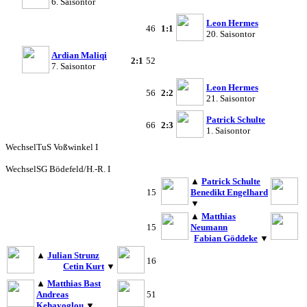
6. Saisontor
Leon Hermes
46
1:1
20. Saisontor
Ardian Maliqi
2:1
52
7. Saisontor
Leon Hermes
56
2:2
21. Saisontor
Patrick Schulte
66
2:3
1. Saisontor
Wechsel
TuS Voßwinkel I
Wechsel
SG Bödefeld/H.-R. I
▲
Patrick Schulte
15
Benedikt Engelhard
▼
▲
Matthias
15
Neumann
Fabian Göddeke
▼
▲
Julian Strunz
16
Cetin Kurt
▼
▲
Matthias Bast
Andreas
51
Kehayoglou
▼