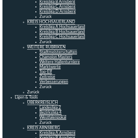
Kreisliga B Arnsberg
Kreisliga C Arnsberg
Kreisliga D Arnsberg
Zurück
KREIS HOCHSAUERLAND
Kreisliga A Hochsauerland
Kreisliga B Hochsauerland
Kreisliga C Hochsauerland
Zurück
WEITERE RUBRIKEN
Stadtmeisterschaften
Champion Masters
Weitere Hallenturniere
Marktwerte
Top-Elf
Zeitreise
Verbesserungen
Zurück
Zurück
Ligen & Tools
ÜBERKREISLICH
Landesliga 2
Bezirksliga 4
Westfalenpokal
Zurück
KREIS ARNSBERG
Kreisliga A Arnsberg
Kreisliga B Arnsberg