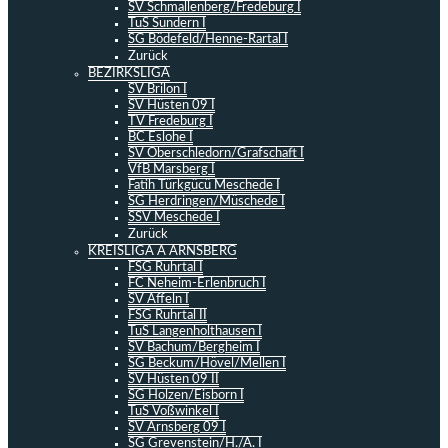
SV Schmallenberg/Fredeburg I
TuS Sundern I
SG Bödefeld/Henne-Rartal I
Zurück
BEZIRKSLIGA
SV Brilon I
SV Hüsten 09 I
TV Fredeburg I
BC Eslohe I
SV Oberschledorn/Grafschaft I
VfB Marsberg I
Fatih Türkgücü Meschede I
SG Herdringen/Müschede I
SSV Meschede I
Zurück
KREISLIGA A ARNSBERG
FSG Ruhrtal I
FC Neheim-Erlenbruch I
SV Affeln I
FSG Ruhrtal II
TuS Langenholthausen I
SV Bachum/Bergheim I
SG Beckum/Hövel/Mellen I
SV Hüsten 09 II
SG Holzen/Eisborn I
TuS Voßwinkel I
SV Arnsberg 09 I
SG Grevenstein/H./A. I