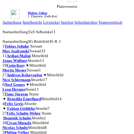
Platzverweis
Philipp Völker
1. Platzverw. (Gelb-Rot)
Aufstellung
Spielbericht
Liveticker
Spielort
Schiedsrichter
Teamvergleich
Startaufstellung
TuS Voßwinkel I
Startaufstellung
SG Bödefeld/H.-R. I
1
Tobias Johnke
Torwart
Max Szafranski
Torwart
35
11
Ardian Maliqi
Mittelfeld
Jonas Wüllner
Abwehr
13
19
Cetin Kurt
▼
Mittelfeld
Moritz Mester
Torwart
1
27
Andreas Kehayoglou
▼
Mittelfeld
Nico Schörmann
Abwehr
17
6
Noel Gomes
▼
Mittelfeld
Leon Hermes
Sturm
11
5
Timo Jürgens
Sturm
▼
Benedikt Engelhard
Mittelfeld
14
4
Felix Greis
Abwehr
▼
Fabian Göddeke
Abwehr
7
27
Felix Schulte-Weber
Sturm
Dominik Schulte
Abwehr
2
28
Civan Mustafa
Mittelfeld
Nicolas Schulte
Mittelfeld
8
5
Philipp Völker
Mittelfeld