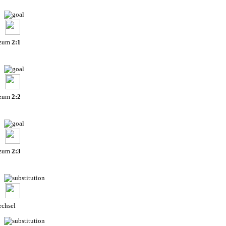
 zum
2:1
 zum
2:2
 zum
2:3
chsel