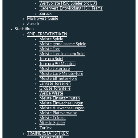
Wertvollste HSK-Spieler pro Liga
Kaderwert-Entwicklung HSK-Teams
Zurück
Marktwert-Guide
Zurück
Statistiken
SPIELERSTATISTIKEN
Meiste Spiele
Meiste gemeinsame Spiele
Meiste Tore
Meiste Tore in einem Spiel
Tore pro Spiel
Tore pro 90 Minuten
Meiste Jokertore
Meiste Last-Minute-Tore
Meiste Elfmeter-Tore
Längste Torserien
Größte Toranteile
Weiße Weste
Meiste Einsatzminuten
Meiste Einwechselungen
Meiste Auswechselungen
Meiste Platzverweise
Meiste Erfolge
Älteste Spieler
Zurück
TRAINERSTATISTIKEN