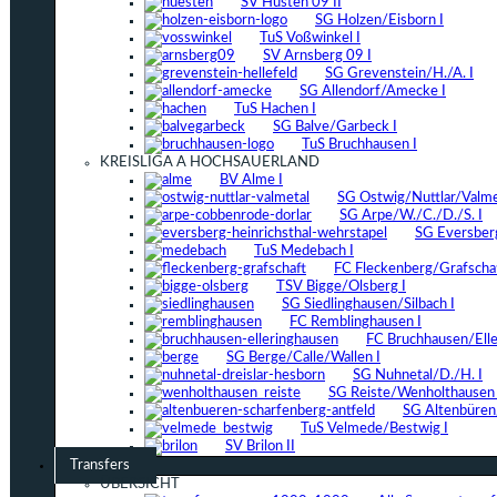
SV Hüsten 09 II
SG Holzen/Eisborn I
TuS Voßwinkel I
SV Arnsberg 09 I
SG Grevenstein/H./A. I
SG Allendorf/Amecke I
TuS Hachen I
SG Balve/Garbeck I
TuS Bruchhausen I
KREISLIGA A HOCHSAUERLAND
BV Alme I
SG Ostwig/Nuttlar/Valmet
SG Arpe/W./C./D./S. I
SG Eversber
TuS Medebach I
FC Fleckenberg/Grafschaf
TSV Bigge/Olsberg I
SG Siedlinghausen/Silbach I
FC Remblinghausen I
FC Bruchhausen/Elle
SG Berge/Calle/Wallen I
SG Nuhnetal/D./H. I
SG Reiste/Wenholthausen 
SG Altenbüren/
TuS Velmede/Bestwig I
SV Brilon II
Transfers
ÜBERSICHT