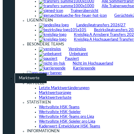
Alle Sommertrans
Alle Trainerwechs
Trainerübersicht
Gerüchtek
LIGENINTERN
Landesligatransfers 2026|27
Bezirksligatransfers 2
Kreisliga A Arnsberg Transfers 20
Kreisliga A Hochsauerland Transfe
BESONDERE TEAMS
Vereinslos
Unbekannt
Pausiert
Nicht im Hochsauerland
Karriereende
Marktwerte
AKTUELL
Letzte Marktwertänderungen
Marktwertsprünge
Marktwertverluste
STATISTIKEN
Wertvollste HSK-Teams
Wertvollste HSK-Spieler
Wertvollste HSK-Teams pro Liga
Wertvollste HSK-Spieler pro Liga
Kaderwert-Entwicklung HSK-Teams
INFORMATIONEN