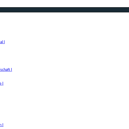
l I
chaft I
 I
 I