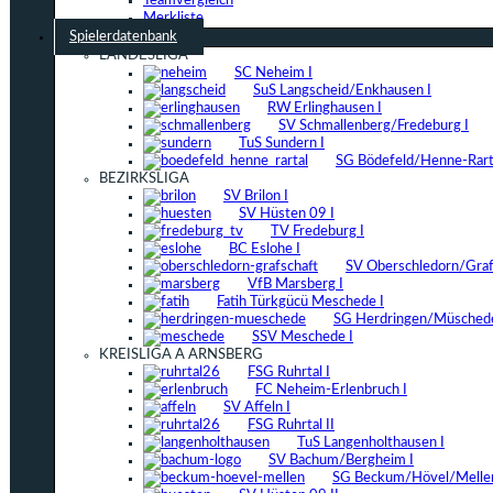
Teamvergleich
Merkliste
Spielerdatenbank
LANDESLIGA
SC Neheim I
SuS Langscheid/Enkhausen I
RW Erlinghausen I
SV Schmallenberg/Fredeburg I
TuS Sundern I
SG Bödefeld/Henne-Rarta
BEZIRKSLIGA
SV Brilon I
SV Hüsten 09 I
TV Fredeburg I
BC Eslohe I
SV Oberschledorn/Grafs
VfB Marsberg I
Fatih Türkgücü Meschede I
SG Herdringen/Müschede
SSV Meschede I
KREISLIGA A ARNSBERG
FSG Ruhrtal I
FC Neheim-Erlenbruch I
SV Affeln I
FSG Ruhrtal II
TuS Langenholthausen I
SV Bachum/Bergheim I
SG Beckum/Hövel/Mellen