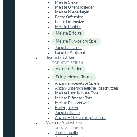
Meiste Siege
Meiste Unentschieden
Meiste Niederlagen
Beste Offensive
Beste Defensive
Meiste Punkte
Meiste Erfolge
Meiste Punkte pro Spiel
Jüngste Trainer
Längste Amtszeit
Teamstatistiken
Aktuelle Serien
Erfolgreichste Teams
Anzahl eingesetzte Spieler
Anzahl unterschiedliche Torschützen
Meiste Last-Minute-Tore
Meiste Elfmeter-Tore
Meiste Platzverweise
Kadergrößen
Jüngste Kader
Anzahl HSK-Teams pro Saison
Weitere Statistiken
Jahrestabelle