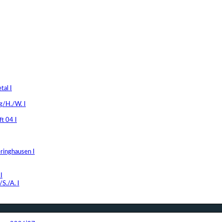
al I
g/H./W. I
t 04 I
ringhausen I
I
S./A. I