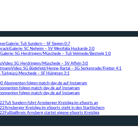
Galerie: TuS Sundern – SF Siegen 0:7
Galerie: SC Neheim – SV Westfalia Huckarde 2:0
Galerie: SG Herdringen/Müschede – TuS Velmede/Bestwig 1:0
Video: SG Herdringen/Müschede – SV Affeln 3:0
Video: SG Bödefeld/Henne-Rartal – SG Serkenrode/Fretter 4:1
ih Türkgücü Meschede – SF Hüingsen 3:1
00 Abonnenten folgen match-day.de auf Instagram
bonnenten folgen match-day.de auf Instagram
bonnenten folgen match-day.de auf Instagram
TuS Sundern führt Arnsberger Kreisliga im eSports an
Arnsberger Kreisliga im eSports steht in den Startlöchern
Fußballkreis Arnsberg startet eigene eSports Kreisliga