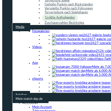
Torreichste Spiele
Geholte Punkte nach Rückständen
Verspielte Punkte nach Führungen
Torverteilung nach Spielphasen
Größte Aufholjagden
Zuschauerzahlen Bezirksliga
Media
Fotogalerien
Videos
Video: Fat
App
Mehr als 7.0
Mehr als 6.000 A
Mehr als 5.000 A
eSports
Spieltag
Mein match-day.de
ACCOUNT
Mein Account