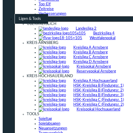
Top-Elf
Zeitreise
Verbesserungen
Ligen & Tools
ÜBERKREISLICH
Landesliga 2
Bezirksliga 4
Westfalenpokal
KREIS ARNSBERG
Kreisliga A Arnsberg
Kreisliga B Arnsberg
Kreisliga C Arnsberg
Kreisliga D Arnsberg
Kreispokal Arnsberg
Reservepokal Arnsberg
KREIS HOCHSAUERLAND
Kreisliga A Hochsauerland
HSK-Kreisliga B (Findungsr. 1)
HSK-Kreisliga B (Findungsr. 2)
HSK-Kreisliga B (Findungsr. 3)
HSK-Kreisliga C (Findungsr. 1)
HSK-Kreisliga C (Findungsr. 2)
Kreispokal Hochsauerland
TOOLS
Spieltag
Spielabsagen
Neuansetzungen