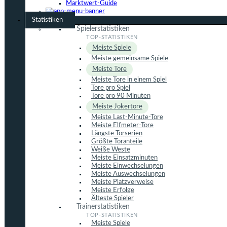
Marktwert-Guide
Statistiken
Spielerstatistiken
Meiste Spiele
Meiste gemeinsame Spiele
Meiste Tore
Meiste Tore in einem Spiel
Tore pro Spiel
Tore pro 90 Minuten
Meiste Jokertore
Meiste Last-Minute-Tore
Meiste Elfmeter-Tore
Längste Torserien
Größte Toranteile
Weiße Weste
Meiste Einsatzminuten
Meiste Einwechselungen
Meiste Auswechselungen
Meiste Platzverweise
Meiste Erfolge
Älteste Spieler
Trainerstatistiken
Meiste Spiele