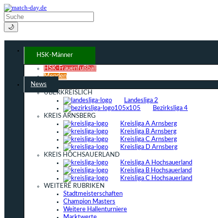
🌙
HSK-Männer
HSK-Frauenfußball
Menden
News
ÜBERKREISLICH
Landesliga 2
Bezirksliga 4
KREIS ARNSBERG
Kreisliga A Arnsberg
Kreisliga B Arnsberg
Kreisliga C Arnsberg
Kreisliga D Arnsberg
KREIS HOCHSAUERLAND
Kreisliga A Hochsauerland
Kreisliga B Hochsauerland
Kreisliga C Hochsauerland
WEITERE RUBRIKEN
Stadtmeisterschaften
Champion Masters
Weitere Hallenturniere
Marktwerte