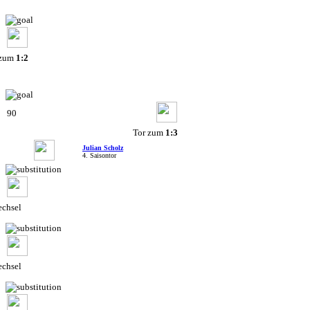
 zum
1:2
90
Tor zum
1:3
Julian Scholz
4. Saisontor
chsel
chsel