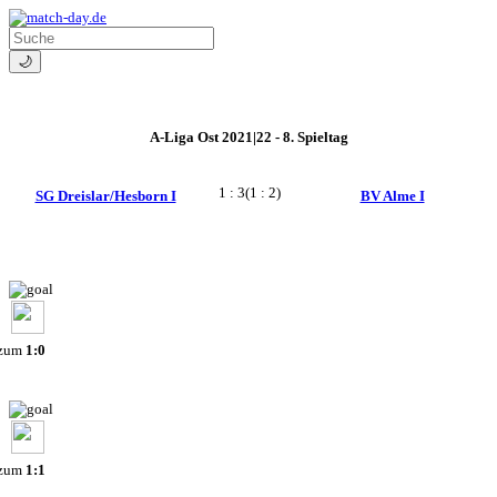
🌙
A-Liga Ost 2021|22 - 8. Spieltag
1 : 3
(1 : 2)
SG Dreislar/Hesborn I
BV Alme I
 zum
1:0
 zum
1:1