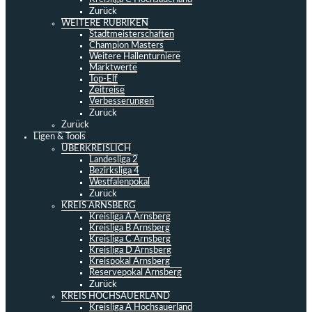
Zurück
WEITERE RUBRIKEN
Stadtmeisterschaften
Champion Masters
Weitere Hallenturniere
Marktwerte
Top-Elf
Zeitreise
Verbesserungen
Zurück
Zurück
Ligen & Tools
ÜBERKREISLICH
Landesliga 2
Bezirksliga 4
Westfalenpokal
Zurück
KREIS ARNSBERG
Kreisliga A Arnsberg
Kreisliga B Arnsberg
Kreisliga C Arnsberg
Kreisliga D Arnsberg
Kreispokal Arnsberg
Reservepokal Arnsberg
Zurück
KREIS HOCHSAUERLAND
Kreisliga A Hochsauerland