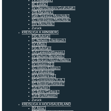
TV Fredeburg I
BC Eslohe I
SV Oberschledorn/Grafschaft I
VfB Marsberg I
Fatih Türkgücü Meschede I
SG Herdringen/Müschede I
SSV Meschede I
Zurück
KREISLIGA A ARNSBERG
FSG Ruhrtal I
FC Neheim-Erlenbruch I
SV Affeln I
FSG Ruhrtal II
TuS Langenholthausen I
SV Bachum/Bergheim I
SG Beckum/Hövel/Mellen I
SV Hüsten 09 II
SG Holzen/Eisborn I
TuS Voßwinkel I
SV Arnsberg 09 I
SG Grevenstein/H./A. I
SG Allendorf/Amecke I
TuS Hachen I
SG Balve/Garbeck I
TuS Bruchhausen I
Zurück
KREISLIGA A HOCHSAUERLAND
BV Alme I