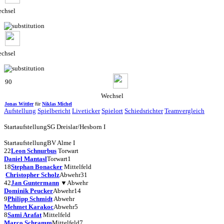
chsel
chsel
90
Wechsel
Jonas Wittler
für
Niklas Michel
Aufstellung
Spielbericht
Liveticker
Spielort
Schiedsrichter
Teamvergleich
Startaufstellung
SG Dreislar/Hesborn I
Startaufstellung
BV Alme I
22
Leon Schnurbus
Torwart
Daniel Mantasl
Torwart
1
18
Stephan Bonacker
Mittelfeld
Christopher Scholz
Abwehr
31
42
Jan Guntermann
▼
Abwehr
Dominik Peucker
Abwehr
14
9
Philipp Schmidt
Abwehr
Mehmet Karakoc
Abwehr
5
8
Sami Arafat
Mittelfeld
Marco Schramm
Mittelfeld
7