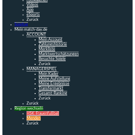
Fotogalerien
Videos
App
eSports
Zurück
Spieltag
Mein match-day.de
ACCOUNT
Mein Account
Zahlungshistorie
Merkliste
Marktwertschätzungen
Besuchte Spiele
Zurück
MANAGERSPIEL
Mein Kader
Meine Aufstellung
Meine Ergebnisse
Transfermarkt
Gesamt-Ranking
Zurück
Zurück
Region wechseln
HSK-Frauenfußball
Menden
Zurück