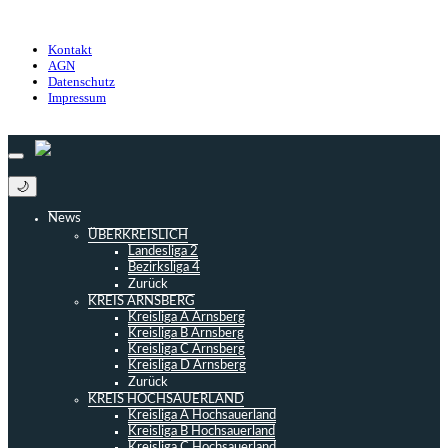
Datenschutz
Impressum
Kontakt
AGN
Datenschutz
Impressum
© 2013 - 2026 match-day.de | Die aktuellsten News des Sauerlandfußballs
🌙
News
ÜBERKREISLICH
Landesliga 2
Bezirksliga 4
Zurück
KREIS ARNSBERG
Kreisliga A Arnsberg
Kreisliga B Arnsberg
Kreisliga C Arnsberg
Kreisliga D Arnsberg
Zurück
KREIS HOCHSAUERLAND
Kreisliga A Hochsauerland
Kreisliga B Hochsauerland
Kreisliga C Hochsauerland