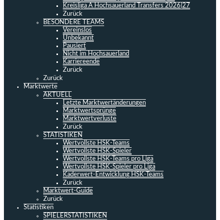
Kreisliga A Hochsauerland Transfers 2026|27
Zurück
BESONDERE TEAMS
Vereinslos
Unbekannt
Pausiert
Nicht im Hochsauerland
Karriereende
Zurück
Zurück
Marktwerte
AKTUELL
Letzte Marktwertänderungen
Marktwertsprünge
Marktwertverluste
Zurück
STATISTIKEN
Wertvollste HSK-Teams
Wertvollste HSK-Spieler
Wertvollste HSK-Teams pro Liga
Wertvollste HSK-Spieler pro Liga
Kaderwert-Entwicklung HSK-Teams
Zurück
Marktwert-Guide
Zurück
Statistiken
SPIELERSTATISTIKEN