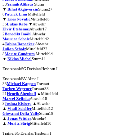
38
Yannik Althaus
Sturm
▼
Bihat Akgüvercin
Sturm
27
6
Patrick Linn
Mittelfeld
▼
Enes Novalic
Mittelfeld
6
36
Lukas Rabe
▼
Abwehr
Elvir Etehemaj
Abwehr
17
2
Benedikt Imöhl
Abwehr
Maurice Scholz
Mittelfeld
21
4
Tobias Bonacker
Abwehr
Julian Scholz
Mittelfeld
22
8
Moritz Gundrum
Mittelfeld
▼
Niklas Michel
Sturm
11
Ersatzbank
SG Dreislar/Hesborn I
Ersatzbank
BV Alme I
33
Michael Kappen
Torwart
Torben Wegener
Torwart
33
21
Henrik Altenhoff
▲
Mittelfeld
Marcel Zelinka
Abwehr
18
3
Joshua Eisberg
▲
Abwehr
▲
Vitali Schäfer
Mittelfeld
12
Giovanni Della Valle
Sturm
18
▲
Jonas Wittler
Abwehr
4
▲
Moritz Sürig
Mittelfeld
10
Trainer
SG Dreislar/Hesborn I