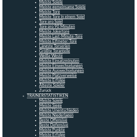
Meiste Spiele
Meiste gemeinsame Spiele
Meiste Tore
Meiste Tore in einem Spiel
Tore pro Spiel
Tore pro 90 Minuten
Meiste Jokertore
Meiste Last-Minute-Tore
Meiste Elfmeter-Tore
Längste Torserien
Größte Toranteile
Weiße Weste
Meiste Einsatzminuten
Meiste Einwechselungen
Meiste Auswechselungen
Meiste Platzverweise
Meiste Erfolge
Älteste Spieler
Zurück
TRAINERSTATISTIKEN
Meiste Spiele
Meiste Siege
Meiste Unentschieden
Meiste Niederlagen
Beste Offensive
Beste Defensive
Meiste Punkte
Meiste Erfolge