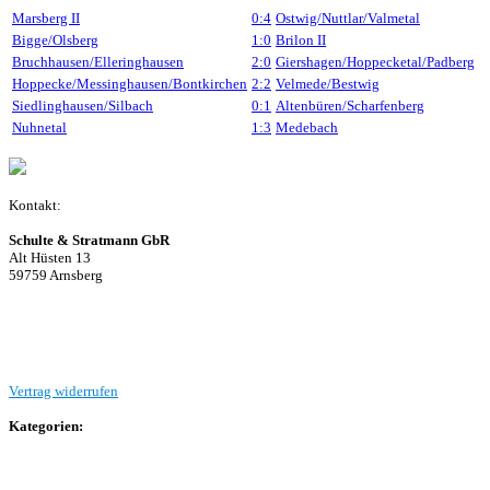
Marsberg II
0:4
Ostwig/Nuttlar/Valmetal
Bigge/Olsberg
1:0
Brilon II
Bruchhausen/Elleringhausen
2:0
Giershagen/Hoppecketal/Padberg
Hoppecke/Messinghausen/Bontkirchen
2:2
Velmede/Bestwig
Siedlinghausen/Silbach
0:1
Altenbüren/Scharfenberg
Nuhnetal
1:3
Medebach
Kontakt:
Schulte & Stratmann GbR
Alt Hüsten 13
59759 Arnsberg
Beitrag einreichen
Vertrag widerrufen
Kategorien:
Allgemein
Landesliga 2