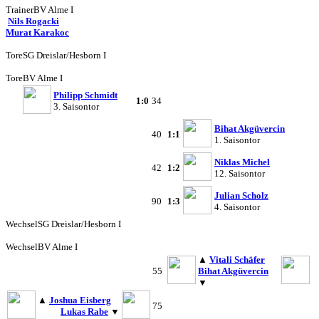
Trainer
BV Alme I
Nils Rogacki
Murat Karakoc
Tore
SG Dreislar/Hesborn I
Tore
BV Alme I
Philipp Schmidt
1:0
34
3. Saisontor
Bihat Akgüvercin
40
1:1
1. Saisontor
Niklas Michel
42
1:2
12. Saisontor
Julian Scholz
90
1:3
4. Saisontor
Wechsel
SG Dreislar/Hesborn I
Wechsel
BV Alme I
▲
Vitali Schäfer
55
Bihat Akgüvercin
▼
▲
Joshua Eisberg
75
Lukas Rabe
▼