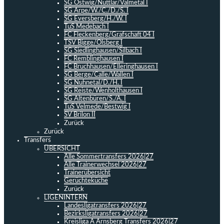
SG Ostwig/Nuttlar/Valmetal I
SG Arpe/W./C./D./S. I
SG Eversberg/H./W. I
TuS Medebach I
FC Fleckenberg/Grafschaft 04 I
TSV Bigge/Olsberg I
SG Siedlinghausen/Silbach I
FC Remblinghausen I
FC Bruchhausen/Elleringhausen I
SG Berge/Calle/Wallen I
SG Nuhnetal/D./H. I
SG Reiste/Wenholthausen I
SG Altenbüren/S./A. I
TuS Velmede/Bestwig I
SV Brilon II
Zurück
Zurück
Transfers
ÜBERSICHT
Alle Sommertransfers 2026|27
Alle Trainerwechsel 2026|27
Trainerübersicht
Gerüchteküche
Zurück
LIGENINTERN
Landesligatransfers 2026|27
Bezirksligatransfers 2026|27
Kreisliga A Arnsberg Transfers 2026|27