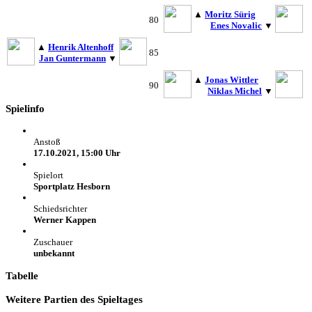
▲
Moritz Sürig
80
Enes Novalic
▼
▲
Henrik Altenhoff
85
Jan Guntermann
▼
▲
Jonas Wittler
90
Niklas Michel
▼
Spielinfo
Anstoß
17.10.2021, 15:00 Uhr
Spielort
Sportplatz Hesborn
Schiedsrichter
Werner Kappen
Zuschauer
unbekannt
Tabelle
Weitere Partien des Spieltages