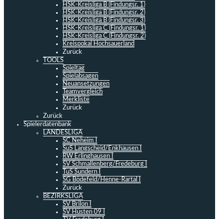
HSK-Kreisliga B (Findungsr. 1)
HSK-Kreisliga B (Findungsr. 2)
HSK-Kreisliga B (Findungsr. 3)
HSK-Kreisliga C (Findungsr. 1)
HSK-Kreisliga C (Findungsr. 2)
Kreispokal Hochsauerland
Zurück
TOOLS
Spieltag
Spielabsagen
Neuansetzungen
Teamvergleich
Merkliste
Zurück
Zurück
Spielerdatenbank
LANDESLIGA
SC Neheim I
SuS Langscheid/Enkhausen I
RW Erlinghausen I
SV Schmallenberg/Fredeburg I
TuS Sundern I
SG Bödefeld/Henne-Rartal I
Zurück
BEZIRKSLIGA
SV Brilon I
SV Hüsten 09 I