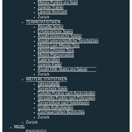
Meiste Punkte pro Spiel
Jüngste Trainer
Längste Amtszeit
Zurück
TEAMSTATISTIKEN
Aktuelle Serien
Erfolgreichste Teams
Anzahl eingesetzte Spieler
Anzahl unterschiedliche Torschützen
Meiste Last-Minute-Tore
Meiste Elfmeter-Tore
Meiste Platzverweise
Kadergrößen
Jüngste Kader
Anzahl HSK-Teams pro Saison
Zurück
WEITERE STATISTIKEN
Jahrestabelle
Torreichste Spiele
Geholte Punkte nach Rückständen
Verspielte Punkte nach Führungen
Torverteilung nach Spielphasen
Größte Aufholjagden
Zuschauerzahlen Bezirksliga
Zurück
Zurück
Media