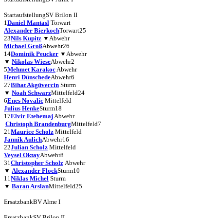
Startaufstellung
SV Brilon II
1
Daniel Mantasl
Torwart
Alexander Bierkoch
Torwart
25
23
Nils Kupitz
▼
Abwehr
Michael Groß
Abwehr
26
14
Dominik Peucker
▼
Abwehr
▼
Nikolas Wiese
Abwehr
2
5
Mehmet Karakoc
Abwehr
Henri Dünschede
Abwehr
6
27
Bihat Akgüvercin
Sturm
▼
Noah Schwarz
Mittelfeld
24
6
Enes Novalic
Mittelfeld
Julius Henke
Sturm
18
17
Elvir Etehemaj
Abwehr
Christoph Brandenburg
Mittelfeld
7
21
Maurice Scholz
Mittelfeld
Jannik Aulich
Abwehr
16
22
Julian Scholz
Mittelfeld
Veysel Oktay
Abwehr
8
31
Christopher Scholz
Abwehr
▼
Alexander Flock
Sturm
10
11
Niklas Michel
Sturm
▼
Baran Arslan
Mittelfeld
25
Ersatzbank
BV Alme I
Ersatzbank
SV Brilon II