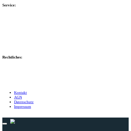
Service:
Spieltag
Spielerdatenbank
Transfers
Marktwerte
Statistiken
Gerüchte
Managerspiel
Rechtliches:
Kontakt
Nutzungsbedingungen
Datenschutz
Impressum
Kontakt
AGN
Datenschutz
Impressum
© 2013 - 2026 match-day.de | Die aktuellsten News des Sauerlandfußballs