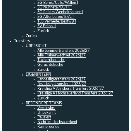
SG Berge/Calle/Wallen I
SG Nuhnetal/D./H. I
SG Reiste/Wenholthausen I
SG Altenbüren/S./A. I
TuS Velmede/Bestwig I
SV Brilon II
Zurück
Zurück
Transfers
ÜBERSICHT
Alle Sommertransfers 2026|27
Alle Trainerwechsel 2026|27
Trainerübersicht
Gerüchteküche
Zurück
LIGENINTERN
Landesligatransfers 2026|27
Bezirksligatransfers 2026|27
Kreisliga A Arnsberg Transfers 2026|27
Kreisliga A Hochsauerland Transfers 2026|27
Zurück
BESONDERE TEAMS
Vereinslos
Unbekannt
Pausiert
Nicht im Hochsauerland
Karriereende