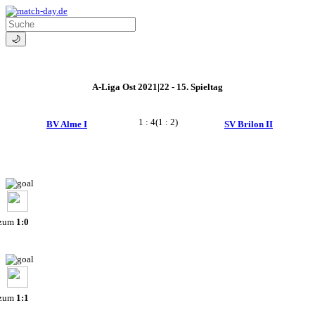
🌙
A-Liga Ost 2021|22 - 15. Spieltag
1 : 4
(1 : 2)
BV Alme I
SV Brilon II
 zum
1:0
 zum
1:1