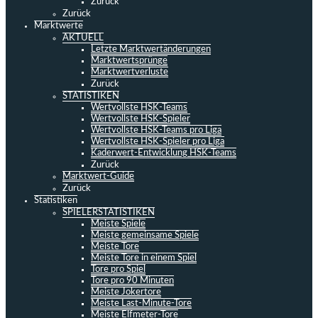
Zurück
Zurück
Marktwerte
AKTUELL
Letzte Marktwertänderungen
Marktwertsprünge
Marktwertverluste
Zurück
STATISTIKEN
Wertvollste HSK-Teams
Wertvollste HSK-Spieler
Wertvollste HSK-Teams pro Liga
Wertvollste HSK-Spieler pro Liga
Kaderwert-Entwicklung HSK-Teams
Zurück
Marktwert-Guide
Zurück
Statistiken
SPIELERSTATISTIKEN
Meiste Spiele
Meiste gemeinsame Spiele
Meiste Tore
Meiste Tore in einem Spiel
Tore pro Spiel
Tore pro 90 Minuten
Meiste Jokertore
Meiste Last-Minute-Tore
Meiste Elfmeter-Tore