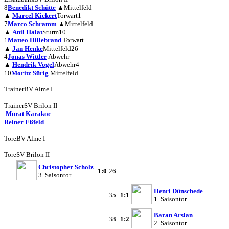
8
Benedikt Schütte
▲
Mittelfeld
▲
Marcel Kickert
Torwart
1
7
Marco Schramm
▲
Mittelfeld
▲
Anil Halat
Sturm
10
1
Matteo Hillebrand
Torwart
▲
Jan Henke
Mittelfeld
26
4
Jonas Wittler
Abwehr
▲
Hendrik Vogel
Abwehr
4
10
Moritz Sürig
Mittelfeld
Trainer
BV Alme I
Trainer
SV Brilon II
Murat Karakoc
Reiner Eßfeld
Tore
BV Alme I
Tore
SV Brilon II
Christopher Scholz
1:0
26
3. Saisontor
Henri Dünschede
35
1:1
1. Saisontor
Baran Arslan
38
1:2
2. Saisontor