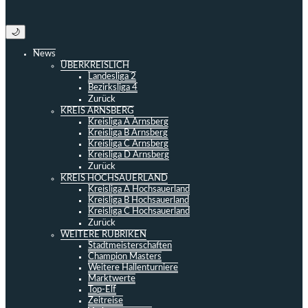
🌙
News
ÜBERKREISLICH
Landesliga 2
Bezirksliga 4
Zurück
KREIS ARNSBERG
Kreisliga A Arnsberg
Kreisliga B Arnsberg
Kreisliga C Arnsberg
Kreisliga D Arnsberg
Zurück
KREIS HOCHSAUERLAND
Kreisliga A Hochsauerland
Kreisliga B Hochsauerland
Kreisliga C Hochsauerland
Zurück
WEITERE RUBRIKEN
Stadtmeisterschaften
Champion Masters
Weitere Hallenturniere
Marktwerte
Top-Elf
Zeitreise