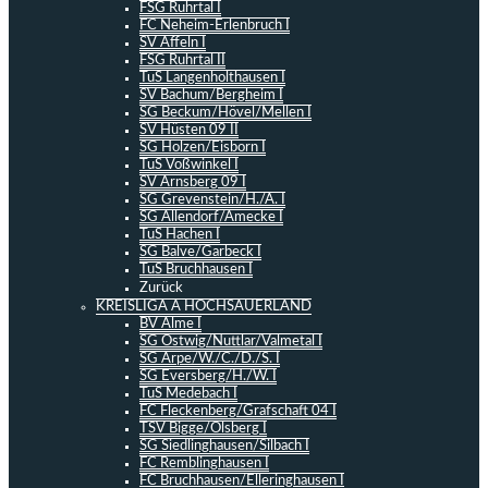
FSG Ruhrtal I
FC Neheim-Erlenbruch I
SV Affeln I
FSG Ruhrtal II
TuS Langenholthausen I
SV Bachum/Bergheim I
SG Beckum/Hövel/Mellen I
SV Hüsten 09 II
SG Holzen/Eisborn I
TuS Voßwinkel I
SV Arnsberg 09 I
SG Grevenstein/H./A. I
SG Allendorf/Amecke I
TuS Hachen I
SG Balve/Garbeck I
TuS Bruchhausen I
Zurück
KREISLIGA A HOCHSAUERLAND
BV Alme I
SG Ostwig/Nuttlar/Valmetal I
SG Arpe/W./C./D./S. I
SG Eversberg/H./W. I
TuS Medebach I
FC Fleckenberg/Grafschaft 04 I
TSV Bigge/Olsberg I
SG Siedlinghausen/Silbach I
FC Remblinghausen I
FC Bruchhausen/Elleringhausen I