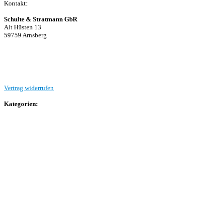
Kontakt:
Schulte & Stratmann GbR
Alt Hüsten 13
59759 Arnsberg
Beitrag einreichen
Vertrag widerrufen
Kategorien:
Allgemein
Landesliga 2
Bezirksliga 4
Kreisliga A Arnsberg
Kreisliga A Hochsauerland
Kreisliga B Arnsberg
Kreisliga B Hochsauerland
Kreisliga C Arnsberg
HSK-Kreisliga C West
HSK-Kreisliga C Ost
Kreisliga D Arnsberg