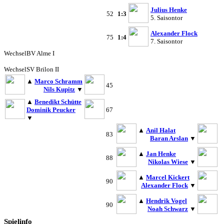
Julius Henke
52
1:3
5. Saisontor
Alexander Flock
75
1:4
7. Saisontor
Wechsel
BV Alme I
Wechsel
SV Brilon II
▲
Marco Schramm
45
Nils Kupitz
▼
▲
Benedikt Schütte
Dominik Peucker
67
▼
▲
Anil Halat
83
Baran Arslan
▼
▲
Jan Henke
88
Nikolas Wiese
▼
▲
Marcel Kickert
90
Alexander Flock
▼
▲
Hendrik Vogel
90
Noah Schwarz
▼
Spielinfo