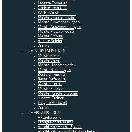
Längste Torserien
Größte Toranteile
Weiße Weste
Meiste Einsatzminuten
Meiste Einwechselungen
Meiste Auswechselungen
Meiste Platzverweise
Meiste Erfolge
Älteste Spieler
Zurück
TRAINERSTATISTIKEN
Meiste Spiele
Meiste Siege
Meiste Unentschieden
Meiste Niederlagen
Beste Offensive
Beste Defensive
Meiste Punkte
Meiste Erfolge
Meiste Punkte pro Spiel
Jüngste Trainer
Längste Amtszeit
Zurück
TEAMSTATISTIKEN
Aktuelle Serien
Erfolgreichste Teams
Anzahl eingesetzte Spieler
Anzahl unterschiedliche Torschützen