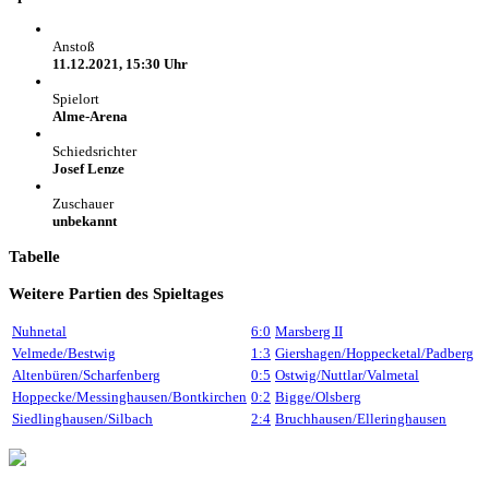
Anstoß
11.12.2021, 15:30 Uhr
Spielort
Alme-Arena
Schiedsrichter
Josef Lenze
Zuschauer
unbekannt
Tabelle
Weitere Partien des Spieltages
Nuhnetal
6:0
Marsberg II
Velmede/Bestwig
1:3
Giershagen/Hoppecketal/Padberg
Altenbüren/Scharfenberg
0:5
Ostwig/Nuttlar/Valmetal
Hoppecke/Messinghausen/Bontkirchen
0:2
Bigge/Olsberg
Siedlinghausen/Silbach
2:4
Bruchhausen/Elleringhausen