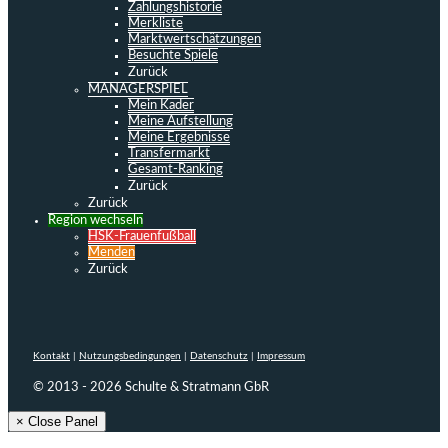
Zahlungshistorie
Merkliste
Marktwertschätzungen
Besuchte Spiele
Zurück
MANAGERSPIEL
Mein Kader
Meine Aufstellung
Meine Ergebnisse
Transfermarkt
Gesamt-Ranking
Zurück
Zurück
Region wechseln
HSK-Frauenfußball
Menden
Zurück
Kontakt
|
Nutzungsbedingungen
|
Datenschutz
|
Impressum
© 2013 - 2026 Schulte & Stratmann GbR
× Close Panel