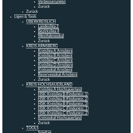
Verbesserungen
Zurück
Zurück
Ligen & Tools
ÜBERKREISLICH
Landesliga 2
Bezirksliga 4
Westfalenpokal
Zurück
KREIS ARNSBERG
Kreisliga A Arnsberg
Kreisliga B Arnsberg
Kreisliga C Arnsberg
Kreisliga D Arnsberg
Kreispokal Arnsberg
Reservepokal Arnsberg
Zurück
KREIS HOCHSAUERLAND
Kreisliga A Hochsauerland
HSK-Kreisliga B (Findungsr. 1)
HSK-Kreisliga B (Findungsr. 2)
HSK-Kreisliga B (Findungsr. 3)
HSK-Kreisliga C (Findungsr. 1)
HSK-Kreisliga C (Findungsr. 2)
Kreispokal Hochsauerland
Zurück
TOOLS
Spieltag