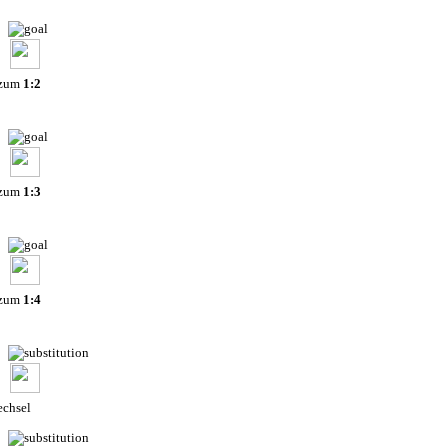
 zum
1:2
 zum
1:3
 zum
1:4
chsel