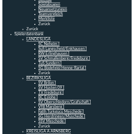
Spielabsagen
Neuansetzungen
Teamvergleich
Merkliste
Zurück
Zurück
Spielerdatenbank
LANDESLIGA
SC Neheim I
SuS Langscheid/Enkhausen I
RW Erlinghausen I
SV Schmallenberg/Fredeburg I
TuS Sundern I
SG Bödefeld/Henne-Rartal I
Zurück
BEZIRKSLIGA
SV Brilon I
SV Hüsten 09 I
TV Fredeburg I
BC Eslohe I
SV Oberschledorn/Grafschaft I
VfB Marsberg I
Fatih Türkgücü Meschede I
SG Herdringen/Müschede I
SSV Meschede I
Zurück
KREISLIGA A ARNSBERG