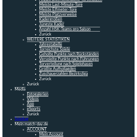
Meiste Last-Minute-Tore
Meiste Elfmeter-Tore
Meiste Platzverweise
Kadergrößen
Jüngste Kader
Anzahl HSK-Teams pro Saison
Zurück
WEITERE STATISTIKEN
Jahrestabelle
Torreichste Spiele
Geholte Punkte nach Rückständen
Verspielte Punkte nach Führungen
Torverteilung nach Spielphasen
Größte Aufholjagden
Zuschauerzahlen Bezirksliga
Zurück
Zurück
Media
Fotogalerien
Videos
App
eSports
Zurück
Spieltag
Mein match-day.de
ACCOUNT
Mein Account