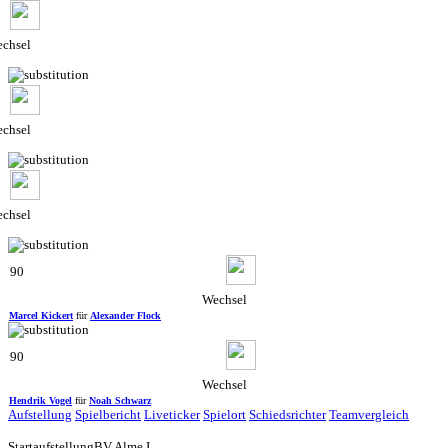
chsel
chsel
chsel
90
Wechsel
Marcel Kickert
für
Alexander Flock
90
Wechsel
Hendrik Vogel
für
Noah Schwarz
Aufstellung
Spielbericht
Liveticker
Spielort
Schiedsrichter
Teamvergleich
Startaufstellung
BV Alme I