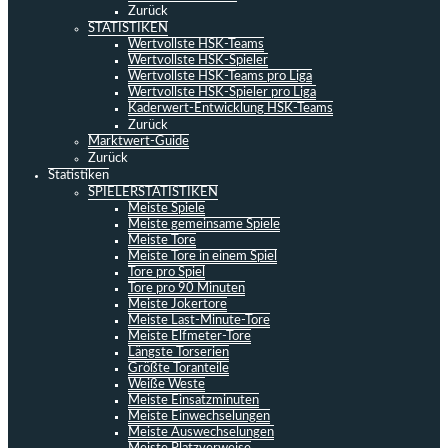
Zurück
STATISTIKEN
Wertvollste HSK-Teams
Wertvollste HSK-Spieler
Wertvollste HSK-Teams pro Liga
Wertvollste HSK-Spieler pro Liga
Kaderwert-Entwicklung HSK-Teams
Zurück
Marktwert-Guide
Zurück
Statistiken
SPIELERSTATISTIKEN
Meiste Spiele
Meiste gemeinsame Spiele
Meiste Tore
Meiste Tore in einem Spiel
Tore pro Spiel
Tore pro 90 Minuten
Meiste Jokertore
Meiste Last-Minute-Tore
Meiste Elfmeter-Tore
Längste Torserien
Größte Toranteile
Weiße Weste
Meiste Einsatzminuten
Meiste Einwechselungen
Meiste Auswechselungen