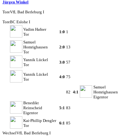
Jürgen Winkel
Tore
VfL Bad Berleburg I
Tore
BC Eslohe I
Vadim Hafner
1:0
1
Tor
Samuel
Homrighausen
2:0
13
Tor
Yannik Lückel
3:0
57
Tor
Yannik Lückel
4:0
75
Tor
Samuel
82
4:1
Homrighausen
Eigentor
Benedikt
Reinscheid
5:1
83
Eigentor
Kai-Phillip Dengler
6:1
85
Tor
Wechsel
VfL Bad Berleburg I