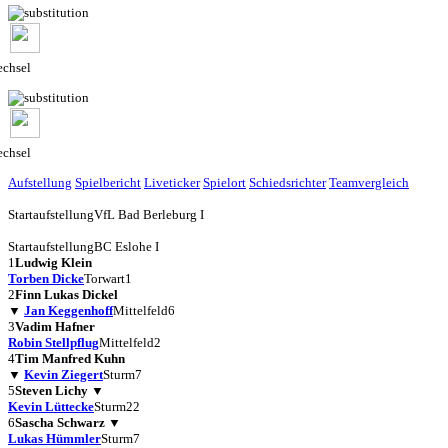
chsel
chsel
Aufstellung
Spielbericht
Liveticker
Spielort
Schiedsrichter
Teamvergleich
Startaufstellung
VfL Bad Berleburg I
Startaufstellung
BC Eslohe I
1
Ludwig Klein
Torben Dicke
Torwart
1
2
Finn Lukas Dickel
▼
Jan Keggenhoff
Mittelfeld
6
3
Vadim Hafner
Robin Stellpflug
Mittelfeld
2
4
Tim Manfred Kuhn
▼
Kevin Ziegert
Sturm
7
5
Steven Lichy
▼
Kevin Lüttecke
Sturm
22
6
Sascha Schwarz
▼
Lukas Hümmler
Sturm
7