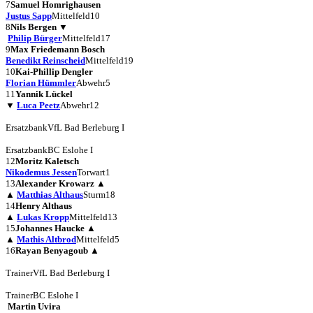
7
Samuel Homrighausen
Justus Sapp
Mittelfeld
10
8
Nils Bergen
▼
Philip Bürger
Mittelfeld
17
9
Max Friedemann Bosch
Benedikt Reinscheid
Mittelfeld
19
10
Kai-Phillip Dengler
Florian Hümmler
Abwehr
5
11
Yannik Lückel
▼
Luca Peetz
Abwehr
12
Ersatzbank
VfL Bad Berleburg I
Ersatzbank
BC Eslohe I
12
Moritz Kaletsch
Nikodemus Jessen
Torwart
1
13
Alexander Krowarz
▲
▲
Matthias Althaus
Sturm
18
14
Henry Althaus
▲
Lukas Kropp
Mittelfeld
13
15
Johannes Haucke
▲
▲
Mathis Altbrod
Mittelfeld
5
16
Rayan Benyagoub
▲
Trainer
VfL Bad Berleburg I
Trainer
BC Eslohe I
Martin Uvira