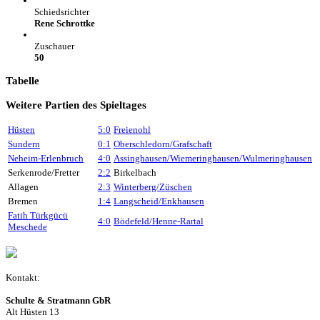
Schiedsrichter
Rene Schrottke
Zuschauer
50
Tabelle
Weitere Partien des Spieltages
Hüsten
5:0
Freienohl
Sundern
0:1
Oberschledorn/Grafschaft
Neheim-Erlenbruch
4:0
Assinghausen/Wiemeringhausen/Wulmeringhausen
Serkenrode/Fretter
2:2
Birkelbach
Allagen
2:3
Winterberg/Züschen
Bremen
1:4
Langscheid/Enkhausen
Fatih Türkgücü
4:0
Bödefeld/Henne-Rartal
Meschede
Kontakt:
Schulte & Stratmann GbR
Alt Hüsten 13