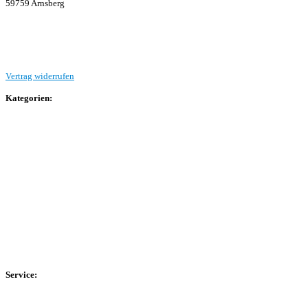
59759 Arnsberg
Beitrag einreichen
Vertrag widerrufen
Kategorien:
Allgemein
Landesliga 2
Bezirksliga 4
Kreisliga A Arnsberg
Kreisliga A Hochsauerland
Kreisliga B Arnsberg
Kreisliga B Hochsauerland
Kreisliga C Arnsberg
HSK-Kreisliga C West
HSK-Kreisliga C Ost
Kreisliga D Arnsberg
Service:
Spieltag