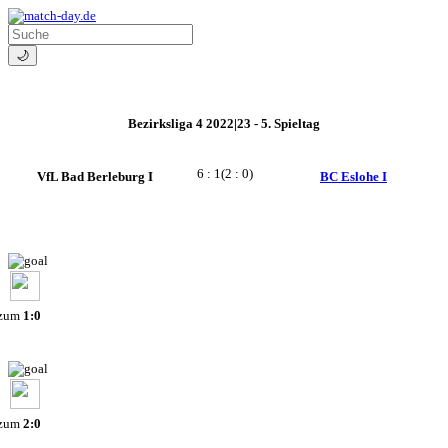
🌙
Bezirksliga 4 2022|23 - 5. Spieltag
6 : 1
(2 : 0)
VfL Bad Berleburg I
BC Eslohe I
 zum
1:0
 zum
2:0