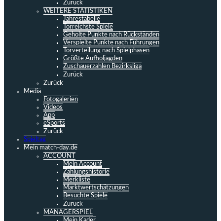
Zurück
WEITERE STATISTIKEN
Jahrestabelle
Torreichste Spiele
Geholte Punkte nach Rückständen
Verspielte Punkte nach Führungen
Torverteilung nach Spielphasen
Größte Aufholjagden
Zuschauerzahlen Bezirksliga
Zurück
Zurück
Media
Fotogalerien
Videos
App
eSports
Zurück
Spieltag
Mein match-day.de
ACCOUNT
Mein Account
Zahlungshistorie
Merkliste
Marktwertschätzungen
Besuchte Spiele
Zurück
MANAGERSPIEL
Mein Kader