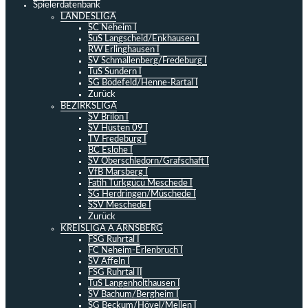
Spielerdatenbank
LANDESLIGA
SC Neheim I
SuS Langscheid/Enkhausen I
RW Erlinghausen I
SV Schmallenberg/Fredeburg I
TuS Sundern I
SG Bödefeld/Henne-Rartal I
Zurück
BEZIRKSLIGA
SV Brilon I
SV Hüsten 09 I
TV Fredeburg I
BC Eslohe I
SV Oberschledorn/Grafschaft I
VfB Marsberg I
Fatih Türkgücü Meschede I
SG Herdringen/Müschede I
SSV Meschede I
Zurück
KREISLIGA A ARNSBERG
FSG Ruhrtal I
FC Neheim-Erlenbruch I
SV Affeln I
FSG Ruhrtal II
TuS Langenholthausen I
SV Bachum/Bergheim I
SG Beckum/Hövel/Mellen I