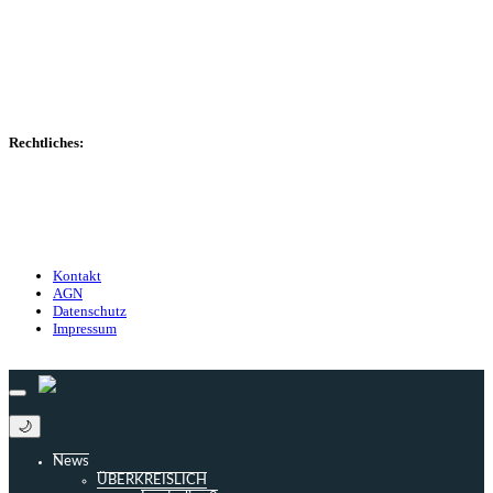
Spielerdatenbank
Transfers
Marktwerte
Statistiken
Gerüchte
Managerspiel
Rechtliches:
Kontakt
Nutzungsbedingungen
Datenschutz
Impressum
Kontakt
AGN
Datenschutz
Impressum
© 2013 - 2026 match-day.de | Die aktuellsten News des Sauerlandfußballs
🌙
News
ÜBERKREISLICH