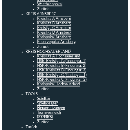
Westfalenpokal
Zurück
KREIS ARNSBERG
Kreisliga A Arnsberg
Kreisliga B Arnsberg
Kreisliga C Arnsberg
Kreisliga D Arnsberg
Kreispokal Arnsberg
Reservepokal Arnsberg
Zurück
KREIS HOCHSAUERLAND
Kreisliga A Hochsauerland
HSK-Kreisliga B (Findungsr. 1)
HSK-Kreisliga B (Findungsr. 2)
HSK-Kreisliga B (Findungsr. 3)
HSK-Kreisliga C (Findungsr. 1)
HSK-Kreisliga C (Findungsr. 2)
Kreispokal Hochsauerland
Zurück
TOOLS
Spieltag
Spielabsagen
Neuansetzungen
Teamvergleich
Merkliste
Zurück
Zurück