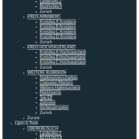
Landesliga 2
Bezirksliga 4
Zurück
KREIS ARNSBERG
Kreisliga A Arnsberg
Kreisliga B Arnsberg
Kreisliga C Arnsberg
Kreisliga D Arnsberg
Zurück
KREIS HOCHSAUERLAND
Kreisliga A Hochsauerland
Kreisliga B Hochsauerland
Kreisliga C Hochsauerland
Zurück
WEITERE RUBRIKEN
Stadtmeisterschaften
Champion Masters
Weitere Hallenturniere
Marktwerte
Top-Elf
Zeitreise
Verbesserungen
Zurück
Zurück
Ligen & Tools
ÜBERKREISLICH
Landesliga 2
Bezirksliga 4