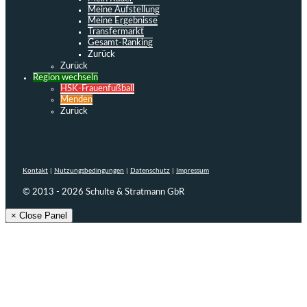
Meine Aufstellung
Meine Ergebnisse
Transfermarkt
Gesamt-Ranking
Zurück
Zurück
Region wechseln
HSK-Frauenfußball
Menden
Zurück
Kontakt
|
Nutzungsbedingungen
|
Datenschutz
|
Impressum
© 2013 - 2026 Schulte & Stratmann GbR
× Close Panel