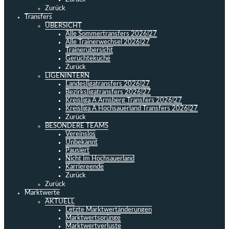
Zurück
Transfers
ÜBERSICHT
Alle Sommertransfers 2026|27
Alle Trainerwechsel 2026|27
Trainerübersicht
Gerüchteküche
Zurück
LIGENINTERN
Landesligatransfers 2026|27
Bezirksligatransfers 2026|27
Kreisliga A Arnsberg Transfers 2026|27
Kreisliga A Hochsauerland Transfers 2026|27
Zurück
BESONDERE TEAMS
Vereinslos
Unbekannt
Pausiert
Nicht im Hochsauerland
Karriereende
Zurück
Zurück
Marktwerte
AKTUELL
Letzte Marktwertänderungen
Marktwertsprünge
Marktwertverluste