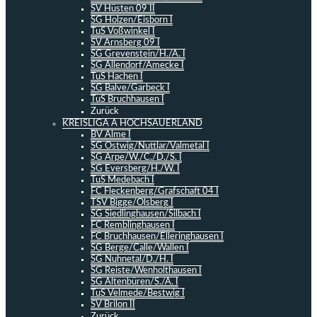
SV Hüsten 09 II
SG Holzen/Eisborn I
TuS Voßwinkel I
SV Arnsberg 09 I
SG Grevenstein/H./A. I
SG Allendorf/Amecke I
TuS Hachen I
SG Balve/Garbeck I
TuS Bruchhausen I
Zurück
KREISLIGA A HOCHSAUERLAND
BV Alme I
SG Ostwig/Nuttlar/Valmetal I
SG Arpe/W./C./D./S. I
SG Eversberg/H./W. I
TuS Medebach I
FC Fleckenberg/Grafschaft 04 I
TSV Bigge/Olsberg I
SG Siedlinghausen/Silbach I
FC Remblinghausen I
FC Bruchhausen/Elleringhausen I
SG Berge/Calle/Wallen I
SG Nuhnetal/D./H. I
SG Reiste/Wenholthausen I
SG Altenbüren/S./A. I
TuS Velmede/Bestwig I
SV Brilon II
Zurück