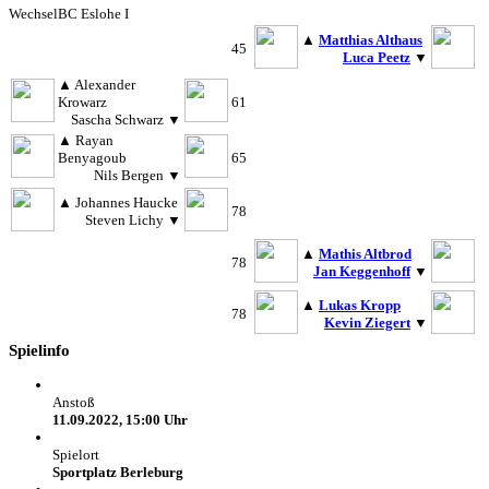
Wechsel
BC Eslohe I
▲
Matthias Althaus
45
Luca Peetz
▼
▲
Alexander
Krowarz
61
Sascha Schwarz
▼
▲
Rayan
Benyagoub
65
Nils Bergen
▼
▲
Johannes Haucke
78
Steven Lichy
▼
▲
Mathis Altbrod
78
Jan Keggenhoff
▼
▲
Lukas Kropp
78
Kevin Ziegert
▼
Spielinfo
Anstoß
11.09.2022, 15:00 Uhr
Spielort
Sportplatz Berleburg