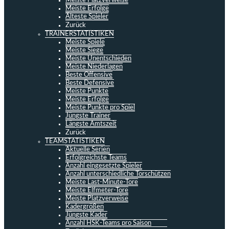
Meiste Platzverweise
Meiste Erfolge
Älteste Spieler
Zurück
TRAINERSTATISTIKEN
Meiste Spiele
Meiste Siege
Meiste Unentschieden
Meiste Niederlagen
Beste Offensive
Beste Defensive
Meiste Punkte
Meiste Erfolge
Meiste Punkte pro Spiel
Jüngste Trainer
Längste Amtszeit
Zurück
TEAMSTATISTIKEN
Aktuelle Serien
Erfolgreichste Teams
Anzahl eingesetzte Spieler
Anzahl unterschiedliche Torschützen
Meiste Last-Minute-Tore
Meiste Elfmeter-Tore
Meiste Platzverweise
Kadergrößen
Jüngste Kader
Anzahl HSK-Teams pro Saison