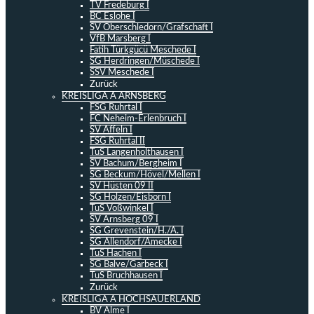
TV Fredeburg I
BC Eslohe I
SV Oberschledorn/Grafschaft I
VfB Marsberg I
Fatih Türkgücü Meschede I
SG Herdringen/Müschede I
SSV Meschede I
Zurück
KREISLIGA A ARNSBERG
FSG Ruhrtal I
FC Neheim-Erlenbruch I
SV Affeln I
FSG Ruhrtal II
TuS Langenholthausen I
SV Bachum/Bergheim I
SG Beckum/Hövel/Mellen I
SV Hüsten 09 II
SG Holzen/Eisborn I
TuS Voßwinkel I
SV Arnsberg 09 I
SG Grevenstein/H./A. I
SG Allendorf/Amecke I
TuS Hachen I
SG Balve/Garbeck I
TuS Bruchhausen I
Zurück
KREISLIGA A HOCHSAUERLAND
BV Alme I