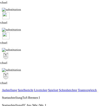
chsel
chsel
chsel
chsel
chsel
Aufstellung
Spielbericht
Liveticker
Spielort
Schiedsrichter
Teamvergleich
Startaufstellung
TuS Bremen I
Startaufstellung
FC Ass./Wie./Wu. I