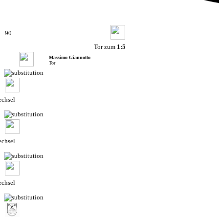
90
Tor zum
1:5
Massimo Giannotto
Tor
chsel
chsel
chsel