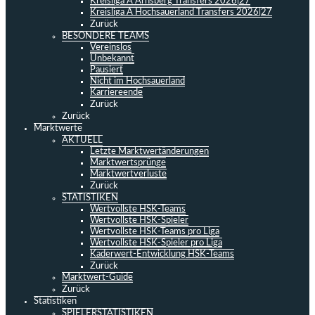
Kreisliga A Arnsberg Transfers 2026|27
Kreisliga A Hochsauerland Transfers 2026|27
Zurück
BESONDERE TEAMS
Vereinslos
Unbekannt
Pausiert
Nicht im Hochsauerland
Karriereende
Zurück
Zurück
Marktwerte
AKTUELL
Letzte Marktwertänderungen
Marktwertsprünge
Marktwertverluste
Zurück
STATISTIKEN
Wertvollste HSK-Teams
Wertvollste HSK-Spieler
Wertvollste HSK-Teams pro Liga
Wertvollste HSK-Spieler pro Liga
Kaderwert-Entwicklung HSK-Teams
Zurück
Marktwert-Guide
Zurück
Statistiken
SPIELERSTATISTIKEN