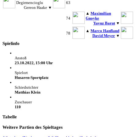
Degirmencioglu
63
Gereon Haake
▼
▲
Maximilian
74
Gnoyke
Yavuz Barut
▼
▲
Marco Hanfland
78
David Meyer
▼
Spielinfo
Anstoß
23.10.2022, 15:00 Uhr
Spielort
Husaren-Sportplatz
Schiedsrichter
Matthias Klein
Zuschauer
110
Tabelle
Weitere Partien des Spieltages