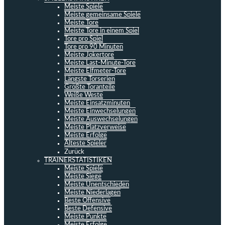
Meiste Spiele
Meiste gemeinsame Spiele
Meiste Tore
Meiste Tore in einem Spiel
Tore pro Spiel
Tore pro 90 Minuten
Meiste Jokertore
Meiste Last-Minute-Tore
Meiste Elfmeter-Tore
Längste Torserien
Größte Toranteile
Weiße Weste
Meiste Einsatzminuten
Meiste Einwechselungen
Meiste Auswechselungen
Meiste Platzverweise
Meiste Erfolge
Älteste Spieler
Zurück
TRAINERSTATISTIKEN
Meiste Spiele
Meiste Siege
Meiste Unentschieden
Meiste Niederlagen
Beste Offensive
Beste Defensive
Meiste Punkte
Meiste Erfolge