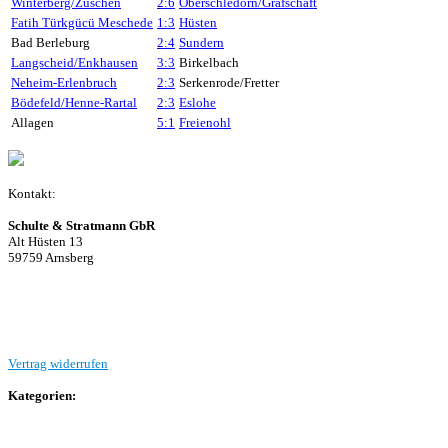
Winterberg/Züschen
2:6
Oberschledorn/Grafschaft
Fatih Türkgücü Meschede
1:3
Hüsten
Bad Berleburg
2:4
Sundern
Langscheid/Enkhausen
3:3
Birkelbach
Neheim-Erlenbruch
2:3
Serkenrode/Fretter
Bödefeld/Henne-Rartal
2:3
Eslohe
Allagen
5:1
Freienohl
Kontakt:
Schulte & Stratmann GbR
Alt Hüsten 13
59759 Arnsberg
Beitrag einreichen
Vertrag widerrufen
Kategorien:
Allgemein