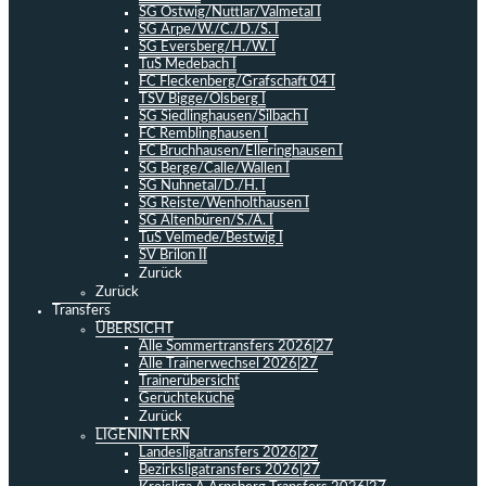
SG Ostwig/Nuttlar/Valmetal I
SG Arpe/W./C./D./S. I
SG Eversberg/H./W. I
TuS Medebach I
FC Fleckenberg/Grafschaft 04 I
TSV Bigge/Olsberg I
SG Siedlinghausen/Silbach I
FC Remblinghausen I
FC Bruchhausen/Elleringhausen I
SG Berge/Calle/Wallen I
SG Nuhnetal/D./H. I
SG Reiste/Wenholthausen I
SG Altenbüren/S./A. I
TuS Velmede/Bestwig I
SV Brilon II
Zurück
Zurück
Transfers
ÜBERSICHT
Alle Sommertransfers 2026|27
Alle Trainerwechsel 2026|27
Trainerübersicht
Gerüchteküche
Zurück
LIGENINTERN
Landesligatransfers 2026|27
Bezirksligatransfers 2026|27