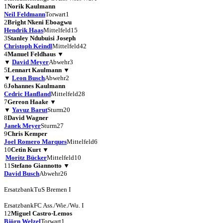
1
Norik Kaulmann
Neil Feldmann
Torwart
1
2
Bright Nkeni Eboagwu
Hendrik Haas
Mittelfeld
15
3
Stanley Ndubuisi Joseph
Christoph Keindl
Mittelfeld
42
4
Manuel Feldhaus
▼
▼
David Meyer
Abwehr
3
5
Lennart Kaulmann
▼
▼
Leon Busch
Abwehr
2
6
Johannes Kaulmann
Cedric Hanfland
Mittelfeld
28
7
Gereon Haake
▼
▼
Yavuz Barut
Sturm
20
8
David Wagner
Janek Meyer
Sturm
27
9
Chris Kemper
Joel Romero Marques
Mittelfeld
6
10
Cetin Kurt
▼
Moritz Bücker
Mittelfeld
10
11
Stefano Giannotto
▼
David Busch
Abwehr
26
Ersatzbank
TuS Bremen I
Ersatzbank
FC Ass./Wie./Wu. I
12
Miguel Castro-Lemos
Björn Welzel
Torwart
1