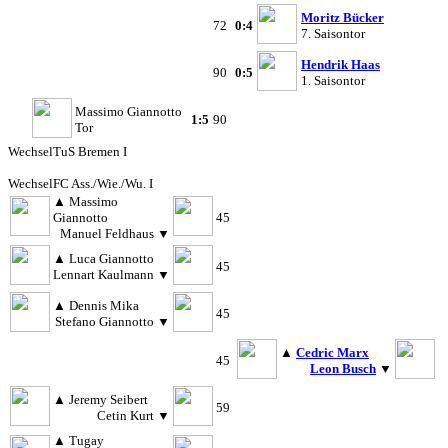
Moritz Bücker
72
0:4
7. Saisontor
Hendrik Haas
90
0:5
1. Saisontor
Massimo Giannotto
1:5
90
Tor
Wechsel
TuS Bremen I
Wechsel
FC Ass./Wie./Wu. I
▲
Massimo
Giannotto
45
Manuel Feldhaus
▼
▲
Luca Giannotto
45
Lennart Kaulmann
▼
▲
Dennis Mika
45
Stefano Giannotto
▼
▲
Cedric Marx
45
Leon Busch
▼
▲
Jeremy Seibert
59
Cetin Kurt
▼
▲
Tugay