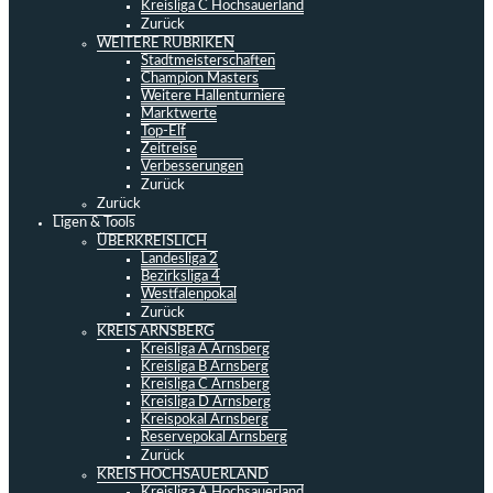
Kreisliga C Hochsauerland
Zurück
WEITERE RUBRIKEN
Stadtmeisterschaften
Champion Masters
Weitere Hallenturniere
Marktwerte
Top-Elf
Zeitreise
Verbesserungen
Zurück
Zurück
Ligen & Tools
ÜBERKREISLICH
Landesliga 2
Bezirksliga 4
Westfalenpokal
Zurück
KREIS ARNSBERG
Kreisliga A Arnsberg
Kreisliga B Arnsberg
Kreisliga C Arnsberg
Kreisliga D Arnsberg
Kreispokal Arnsberg
Reservepokal Arnsberg
Zurück
KREIS HOCHSAUERLAND
Kreisliga A Hochsauerland