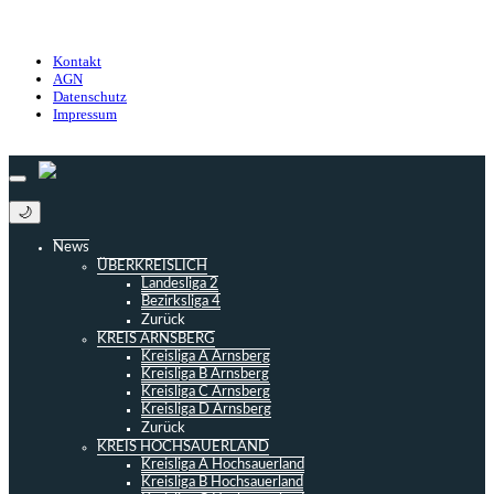
Datenschutz
Impressum
Kontakt
AGN
Datenschutz
Impressum
© 2013 - 2026 match-day.de | Die aktuellsten News des Sauerlandfußballs
🌙
News
ÜBERKREISLICH
Landesliga 2
Bezirksliga 4
Zurück
KREIS ARNSBERG
Kreisliga A Arnsberg
Kreisliga B Arnsberg
Kreisliga C Arnsberg
Kreisliga D Arnsberg
Zurück
KREIS HOCHSAUERLAND
Kreisliga A Hochsauerland
Kreisliga B Hochsauerland