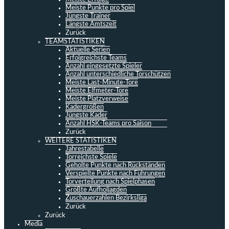
Meiste Punkte pro Spiel
Jüngste Trainer
Längste Amtszeit
Zurück
TEAMSTATISTIKEN
Aktuelle Serien
Erfolgreichste Teams
Anzahl eingesetzte Spieler
Anzahl unterschiedliche Torschützen
Meiste Last-Minute-Tore
Meiste Elfmeter-Tore
Meiste Platzverweise
Kadergrößen
Jüngste Kader
Anzahl HSK-Teams pro Saison
Zurück
WEITERE STATISTIKEN
Jahrestabelle
Torreichste Spiele
Geholte Punkte nach Rückständen
Verspielte Punkte nach Führungen
Torverteilung nach Spielphasen
Größte Aufholjagden
Zuschauerzahlen Bezirksliga
Zurück
Zurück
Media