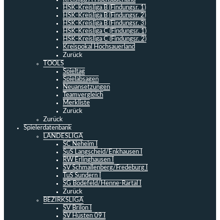
HSK-Kreisliga B (Findungsr. 1)
HSK-Kreisliga B (Findungsr. 2)
HSK-Kreisliga B (Findungsr. 3)
HSK-Kreisliga C (Findungsr. 1)
HSK-Kreisliga C (Findungsr. 2)
Kreispokal Hochsauerland
Zurück
TOOLS
Spieltag
Spielabsagen
Neuansetzungen
Teamvergleich
Merkliste
Zurück
Zurück
Spielerdatenbank
LANDESLIGA
SC Neheim I
SuS Langscheid/Enkhausen I
RW Erlinghausen I
SV Schmallenberg/Fredeburg I
TuS Sundern I
SG Bödefeld/Henne-Rartal I
Zurück
BEZIRKSLIGA
SV Brilon I
SV Hüsten 09 I