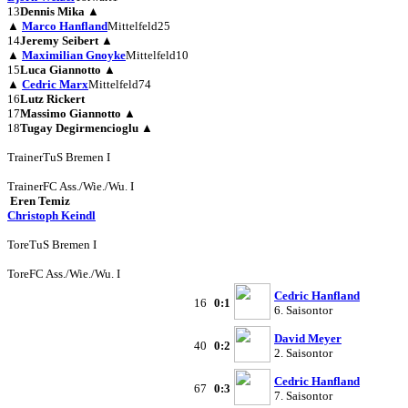
13
Dennis Mika
▲
▲
Marco Hanfland
Mittelfeld
25
14
Jeremy Seibert
▲
▲
Maximilian Gnoyke
Mittelfeld
10
15
Luca Giannotto
▲
▲
Cedric Marx
Mittelfeld
74
16
Lutz Rickert
17
Massimo Giannotto
▲
18
Tugay Degirmencioglu
▲
Trainer
TuS Bremen I
Trainer
FC Ass./Wie./Wu. I
Eren Temiz
Christoph Keindl
Tore
TuS Bremen I
Tore
FC Ass./Wie./Wu. I
Cedric Hanfland
16
0:1
6. Saisontor
David Meyer
40
0:2
2. Saisontor
Cedric Hanfland
67
0:3
7. Saisontor