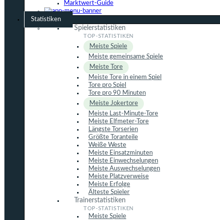
Marktwert-Guide
Statistiken
Spielerstatistiken
Meiste Spiele
Meiste gemeinsame Spiele
Meiste Tore
Meiste Tore in einem Spiel
Tore pro Spiel
Tore pro 90 Minuten
Meiste Jokertore
Meiste Last-Minute-Tore
Meiste Elfmeter-Tore
Längste Torserien
Größte Toranteile
Weiße Weste
Meiste Einsatzminuten
Meiste Einwechselungen
Meiste Auswechselungen
Meiste Platzverweise
Meiste Erfolge
Älteste Spieler
Trainerstatistiken
Meiste Spiele