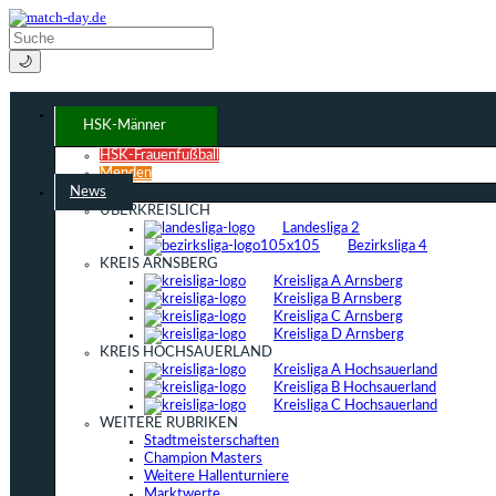
🌙
HSK-Männer
HSK-Frauenfußball
Menden
News
ÜBERKREISLICH
Landesliga 2
Bezirksliga 4
KREIS ARNSBERG
Kreisliga A Arnsberg
Kreisliga B Arnsberg
Kreisliga C Arnsberg
Kreisliga D Arnsberg
KREIS HOCHSAUERLAND
Kreisliga A Hochsauerland
Kreisliga B Hochsauerland
Kreisliga C Hochsauerland
WEITERE RUBRIKEN
Stadtmeisterschaften
Champion Masters
Weitere Hallenturniere
Marktwerte