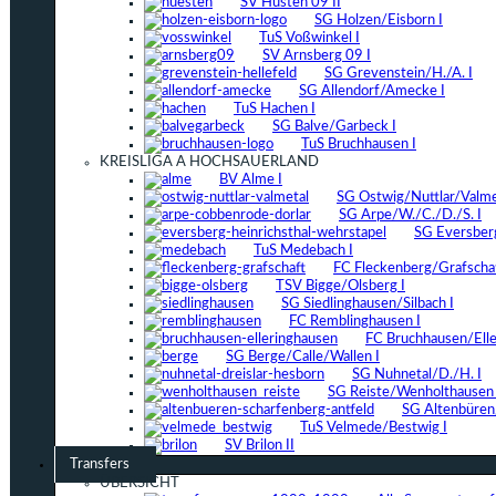
SV Hüsten 09 II
SG Holzen/Eisborn I
TuS Voßwinkel I
SV Arnsberg 09 I
SG Grevenstein/H./A. I
SG Allendorf/Amecke I
TuS Hachen I
SG Balve/Garbeck I
TuS Bruchhausen I
KREISLIGA A HOCHSAUERLAND
BV Alme I
SG Ostwig/Nuttlar/Valmet
SG Arpe/W./C./D./S. I
SG Eversber
TuS Medebach I
FC Fleckenberg/Grafschaf
TSV Bigge/Olsberg I
SG Siedlinghausen/Silbach I
FC Remblinghausen I
FC Bruchhausen/Elle
SG Berge/Calle/Wallen I
SG Nuhnetal/D./H. I
SG Reiste/Wenholthausen 
SG Altenbüren/
TuS Velmede/Bestwig I
SV Brilon II
Transfers
ÜBERSICHT