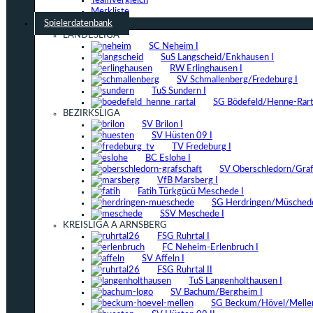
Teamvergleich
Merkliste
Spielerdatenbank
LANDESLIGA
SC Neheim I
SuS Langscheid/Enkhausen I
RW Erlinghausen I
SV Schmallenberg/Fredeburg I
TuS Sundern I
SG Bödefeld/Henne-Rarta
BEZIRKSLIGA
SV Brilon I
SV Hüsten 09 I
TV Fredeburg I
BC Eslohe I
SV Oberschledorn/Grafs
VfB Marsberg I
Fatih Türkgücü Meschede I
SG Herdringen/Müschede
SSV Meschede I
KREISLIGA A ARNSBERG
FSG Ruhrtal I
FC Neheim-Erlenbruch I
SV Affeln I
FSG Ruhrtal II
TuS Langenholthausen I
SV Bachum/Bergheim I
SG Beckum/Hövel/Mellen