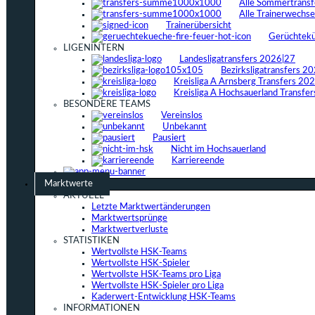
Alle Sommertrans
Alle Trainerwechs
Trainerübersicht
Gerüchtek
LIGENINTERN
Landesligatransfers 2026|27
Bezirksligatransfers 2
Kreisliga A Arnsberg Transfers 20
Kreisliga A Hochsauerland Transfe
BESONDERE TEAMS
Vereinslos
Unbekannt
Pausiert
Nicht im Hochsauerland
Karriereende
Marktwerte
AKTUELL
Letzte Marktwertänderungen
Marktwertsprünge
Marktwertverluste
STATISTIKEN
Wertvollste HSK-Teams
Wertvollste HSK-Spieler
Wertvollste HSK-Teams pro Liga
Wertvollste HSK-Spieler pro Liga
Kaderwert-Entwicklung HSK-Teams
INFORMATIONEN