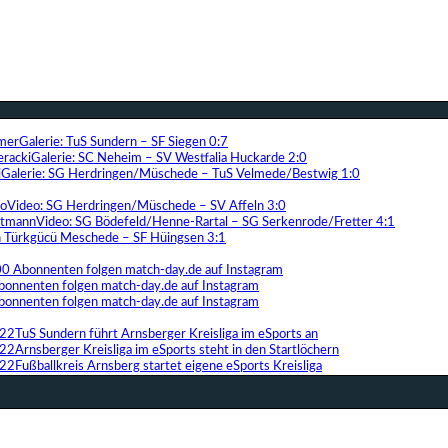
Galerie: TuS Sundern – SF Siegen 0:7
Galerie: SC Neheim – SV Westfalia Huckarde 2:0
Galerie: SG Herdringen/Müschede – TuS Velmede/Bestwig 1:0
Video: SG Herdringen/Müschede – SV Affeln 3:0
Video: SG Bödefeld/Henne-Rartal – SG Serkenrode/Fretter 4:1
ih Türkgücü Meschede – SF Hüingsen 3:1
00 Abonnenten folgen match-day.de auf Instagram
bonnenten folgen match-day.de auf Instagram
bonnenten folgen match-day.de auf Instagram
TuS Sundern führt Arnsberger Kreisliga im eSports an
Arnsberger Kreisliga im eSports steht in den Startlöchern
Fußballkreis Arnsberg startet eigene eSports Kreisliga