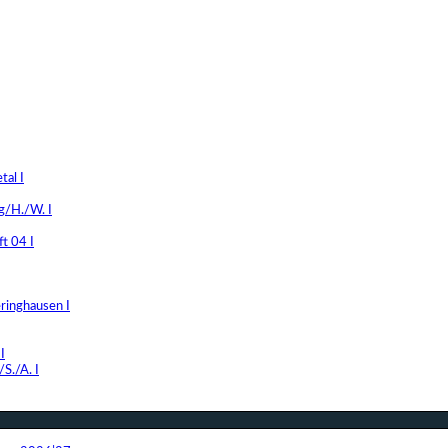
al I
g/H./W. I
t 04 I
ringhausen I
I
S./A. I