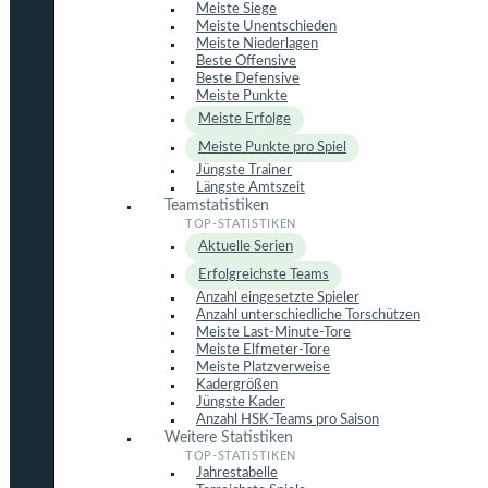
Meiste Siege
Meiste Unentschieden
Meiste Niederlagen
Beste Offensive
Beste Defensive
Meiste Punkte
Meiste Erfolge
Meiste Punkte pro Spiel
Jüngste Trainer
Längste Amtszeit
Teamstatistiken
Aktuelle Serien
Erfolgreichste Teams
Anzahl eingesetzte Spieler
Anzahl unterschiedliche Torschützen
Meiste Last-Minute-Tore
Meiste Elfmeter-Tore
Meiste Platzverweise
Kadergrößen
Jüngste Kader
Anzahl HSK-Teams pro Saison
Weitere Statistiken
Jahrestabelle