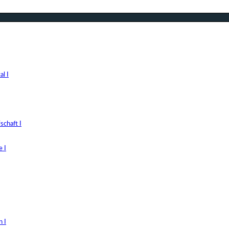
l I
chaft I
 I
 I