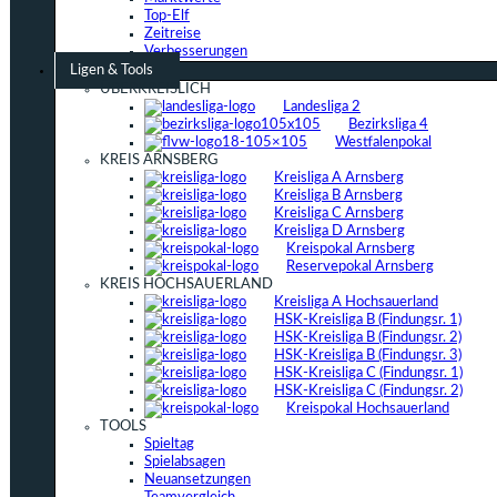
Top-Elf
Zeitreise
Verbesserungen
Ligen & Tools
ÜBERKREISLICH
Landesliga 2
Bezirksliga 4
Westfalenpokal
KREIS ARNSBERG
Kreisliga A Arnsberg
Kreisliga B Arnsberg
Kreisliga C Arnsberg
Kreisliga D Arnsberg
Kreispokal Arnsberg
Reservepokal Arnsberg
KREIS HOCHSAUERLAND
Kreisliga A Hochsauerland
HSK-Kreisliga B (Findungsr. 1)
HSK-Kreisliga B (Findungsr. 2)
HSK-Kreisliga B (Findungsr. 3)
HSK-Kreisliga C (Findungsr. 1)
HSK-Kreisliga C (Findungsr. 2)
Kreispokal Hochsauerland
TOOLS
Spieltag
Spielabsagen
Neuansetzungen