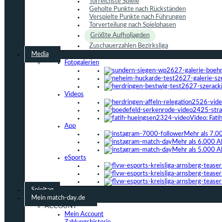
Torreichste Spiele
Geholte Punkte nach Rückständen
Verspielte Punkte nach Führungen
Torverteilung nach Spielphasen
Größte Aufholjagden
Zuschauerzahlen Bezirksliga
Media
Fotogalerien
Videos
Video: Fat
App
Mehr als 7.0
Mehr als 6.000 A
Mehr als 5.000 A
eSports
Spieltag
Mein match-day.de
ACCOUNT
Mein Account