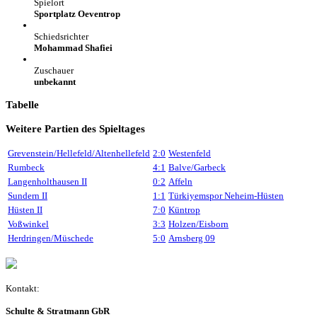
Spielort
Sportplatz Oeventrop
Schiedsrichter
Mohammad Shafiei
Zuschauer
unbekannt
Tabelle
Weitere Partien des Spieltages
Grevenstein/Hellefeld/Altenhellefeld
2:0
Westenfeld
Rumbeck
4:1
Balve/Garbeck
Langenholthausen II
0:2
Affeln
Sundern II
1:1
Türkiyemspor Neheim-Hüsten
Hüsten II
7:0
Küntrop
Voßwinkel
3:3
Holzen/Eisborn
Herdringen/Müschede
5:0
Arnsberg 09
Kontakt:
Schulte & Stratmann GbR