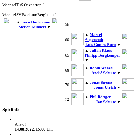
Wechsel
TuS Oeventrop I
Wechsel
SV Bachum/Bergheim I
▲
Luca Hachmann
56
Steffen Kuhnert
▼
▲
Marcel
60
Angenendt
Luis Gomes Buco
▼
▲
Julian Klaus
65
Philipp Bergkemper
▼
▲
Robin Wenzel
68
André Schulte
▼
▲
Jonas Strunz
70
Jonas Ulrich
▼
▲
Phil Röttger
72
Jan Schulte
▼
Spielinfo
Anstoß
14.08.2022, 15:00 Uhr