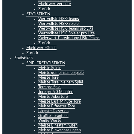
Marktwertverluste
Zurück
STATISTIKEN
Wertvollste HSK-Teams
Wertvollste HSK-Spieler
Wertvollste HSK-Teams pro Liga
Wertvollste HSK-Spieler pro Liga
Kaderwert-Entwicklung HSK-Teams
Zurück
Marktwert-Guide
Zurück
Statistiken
SPIELERSTATISTIKEN
Meiste Spiele
Meiste gemeinsame Spiele
Meiste Tore
Meiste Tore in einem Spiel
Tore pro Spiel
Tore pro 90 Minuten
Meiste Jokertore
Meiste Last-Minute-Tore
Meiste Elfmeter-Tore
Längste Torserien
Größte Toranteile
Weiße Weste
Meiste Einsatzminuten
Meiste Einwechselungen