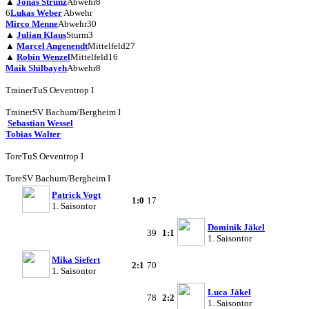
▲
Jonas Strunz
Abwehr
8
6
Lukas Weber
Abwehr
Mirco Menne
Abwehr
30
▲
Julian Klaus
Sturm
3
▲
Marcel Angenendt
Mittelfeld
27
▲
Robin Wenzel
Mittelfeld
16
Maik Shilbayeh
Abwehr
8
Trainer
TuS Oeventrop I
Trainer
SV Bachum/Bergheim I
Sebastian Wessel
Tobias Walter
Tore
TuS Oeventrop I
Tore
SV Bachum/Bergheim I
Patrick Vogt
1:0
17
1. Saisontor
Dominik Jäkel
39
1:1
1. Saisontor
Mika Siefert
2:1
70
1. Saisontor
Luca Jäkel
78
2:2
1. Saisontor