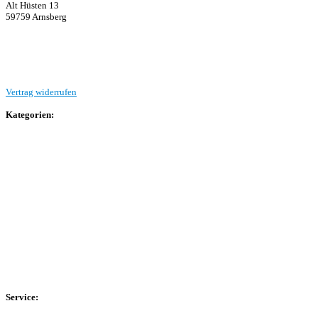
Alt Hüsten 13
59759 Arnsberg
Beitrag einreichen
Vertrag widerrufen
Kategorien:
Allgemein
Landesliga 2
Bezirksliga 4
Kreisliga A Arnsberg
Kreisliga A Hochsauerland
Kreisliga B Arnsberg
Kreisliga B Hochsauerland
Kreisliga C Arnsberg
HSK-Kreisliga C West
HSK-Kreisliga C Ost
Kreisliga D Arnsberg
Service: