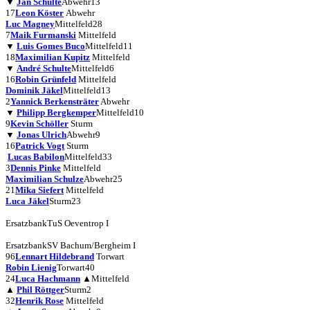
▼
Jan Schulte
Abwehr
13
17
Leon Köster
Abwehr
Luc Magney
Mittelfeld
28
7
Maik Furmanski
Mittelfeld
▼
Luis Gomes Buco
Mittelfeld
11
18
Maximilian Kupitz
Mittelfeld
▼
André Schulte
Mittelfeld
6
16
Robin Grünfeld
Mittelfeld
Dominik Jäkel
Mittelfeld
13
2
Yannick Berkensträter
Abwehr
▼
Philipp Bergkemper
Mittelfeld
10
9
Kevin Schöller
Sturm
▼
Jonas Ulrich
Abwehr
9
16
Patrick Vogt
Sturm
Lucas Babilon
Mittelfeld
33
3
Dennis Pinke
Mittelfeld
Maximilian Schulze
Abwehr
25
21
Mika Siefert
Mittelfeld
Luca Jäkel
Sturm
23
Ersatzbank
TuS Oeventrop I
Ersatzbank
SV Bachum/Bergheim I
96
Lennart Hildebrand
Torwart
Robin Lienig
Torwart
40
24
Luca Hachmann
▲
Mittelfeld
▲
Phil Röttger
Sturm
2
32
Henrik Rose
Mittelfeld