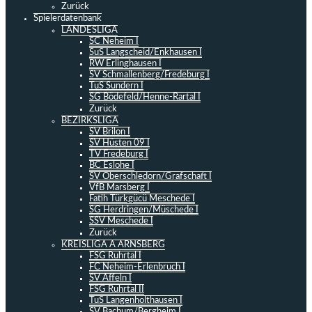
Zurück
Spielerdatenbank
LANDESLIGA
SC Neheim I
SuS Langscheid/Enkhausen I
RW Erlinghausen I
SV Schmallenberg/Fredeburg I
TuS Sundern I
SG Bödefeld/Henne-Rartal I
Zurück
BEZIRKSLIGA
SV Brilon I
SV Hüsten 09 I
TV Fredeburg I
BC Eslohe I
SV Oberschledorn/Grafschaft I
VfB Marsberg I
Fatih Türkgücü Meschede I
SG Herdringen/Müschede I
SSV Meschede I
Zurück
KREISLIGA A ARNSBERG
FSG Ruhrtal I
FC Neheim-Erlenbruch I
SV Affeln I
FSG Ruhrtal II
TuS Langenholthausen I
SV Bachum/Bergheim I