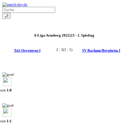
🌙
A-Liga Arnsberg 2022|23 - 1. Spieltag
2 : 2
(1 : 1)
TuS Oeventrop I
SV Bachum/Bergheim I
 zum
1:0
 zum
1:1