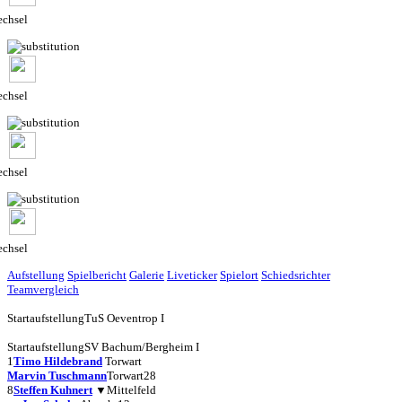
chsel
chsel
chsel
chsel
Aufstellung
Spielbericht
Galerie
Liveticker
Spielort
Schiedsrichter
Teamvergleich
Startaufstellung
TuS Oeventrop I
Startaufstellung
SV Bachum/Bergheim I
1
Timo Hildebrand
Torwart
Marvin Tuschmann
Torwart
28
8
Steffen Kuhnert
▼
Mittelfeld