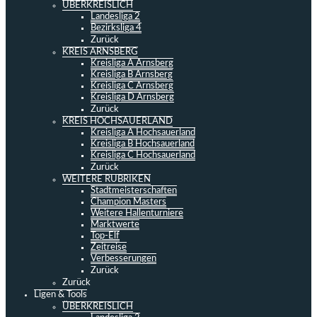
ÜBERKREISLICH
Landesliga 2
Bezirksliga 4
Zurück
KREIS ARNSBERG
Kreisliga A Arnsberg
Kreisliga B Arnsberg
Kreisliga C Arnsberg
Kreisliga D Arnsberg
Zurück
KREIS HOCHSAUERLAND
Kreisliga A Hochsauerland
Kreisliga B Hochsauerland
Kreisliga C Hochsauerland
Zurück
WEITERE RUBRIKEN
Stadtmeisterschaften
Champion Masters
Weitere Hallenturniere
Marktwerte
Top-Elf
Zeitreise
Verbesserungen
Zurück
Zurück
Ligen & Tools
ÜBERKREISLICH