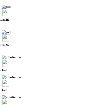
 zum
2:1
 zum
2:2
chsel
chsel