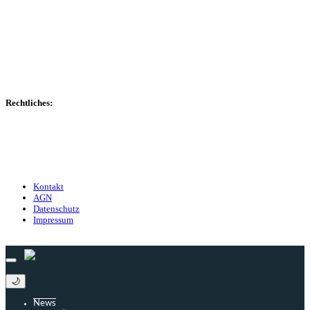
Spieltag
Spielerdatenbank
Transfers
Marktwerte
Statistiken
Gerüchte
Managerspiel
Rechtliches:
Kontakt
Nutzungsbedingungen
Datenschutz
Impressum
Kontakt
AGN
Datenschutz
Impressum
© 2013 - 2026 match-day.de | Die aktuellsten News des Sauerlandfußballs
🌙
News