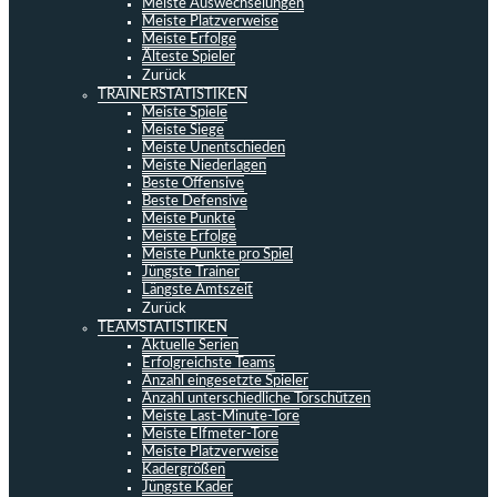
Meiste Auswechselungen
Meiste Platzverweise
Meiste Erfolge
Älteste Spieler
Zurück
TRAINERSTATISTIKEN
Meiste Spiele
Meiste Siege
Meiste Unentschieden
Meiste Niederlagen
Beste Offensive
Beste Defensive
Meiste Punkte
Meiste Erfolge
Meiste Punkte pro Spiel
Jüngste Trainer
Längste Amtszeit
Zurück
TEAMSTATISTIKEN
Aktuelle Serien
Erfolgreichste Teams
Anzahl eingesetzte Spieler
Anzahl unterschiedliche Torschützen
Meiste Last-Minute-Tore
Meiste Elfmeter-Tore
Meiste Platzverweise
Kadergrößen
Jüngste Kader