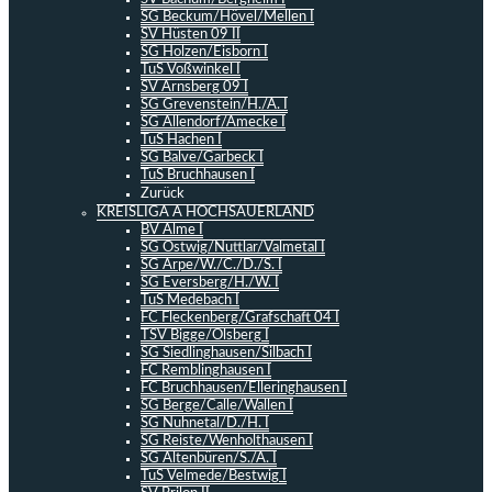
SG Beckum/Hövel/Mellen I
SV Hüsten 09 II
SG Holzen/Eisborn I
TuS Voßwinkel I
SV Arnsberg 09 I
SG Grevenstein/H./A. I
SG Allendorf/Amecke I
TuS Hachen I
SG Balve/Garbeck I
TuS Bruchhausen I
Zurück
KREISLIGA A HOCHSAUERLAND
BV Alme I
SG Ostwig/Nuttlar/Valmetal I
SG Arpe/W./C./D./S. I
SG Eversberg/H./W. I
TuS Medebach I
FC Fleckenberg/Grafschaft 04 I
TSV Bigge/Olsberg I
SG Siedlinghausen/Silbach I
FC Remblinghausen I
FC Bruchhausen/Elleringhausen I
SG Berge/Calle/Wallen I
SG Nuhnetal/D./H. I
SG Reiste/Wenholthausen I
SG Altenbüren/S./A. I
TuS Velmede/Bestwig I