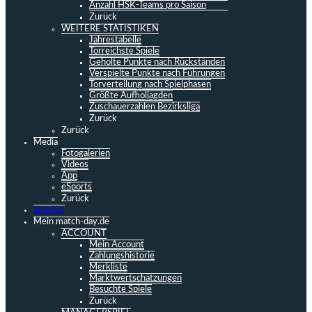
Anzahl HSK-Teams pro Saison
Zurück
WEITERE STATISTIKEN
Jahrestabelle
Torreichste Spiele
Geholte Punkte nach Rückständen
Verspielte Punkte nach Führungen
Torverteilung nach Spielphasen
Größte Aufholjagden
Zuschauerzahlen Bezirksliga
Zurück
Zurück
Media
Fotogalerien
Videos
App
eSports
Zurück
Spieltag
Mein match-day.de
ACCOUNT
Mein Account
Zahlungshistorie
Merkliste
Marktwertschätzungen
Besuchte Spiele
Zurück