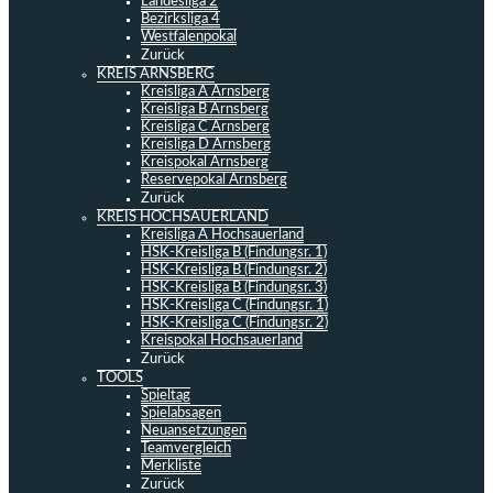
Landesliga 2
Bezirksliga 4
Westfalenpokal
Zurück
KREIS ARNSBERG
Kreisliga A Arnsberg
Kreisliga B Arnsberg
Kreisliga C Arnsberg
Kreisliga D Arnsberg
Kreispokal Arnsberg
Reservepokal Arnsberg
Zurück
KREIS HOCHSAUERLAND
Kreisliga A Hochsauerland
HSK-Kreisliga B (Findungsr. 1)
HSK-Kreisliga B (Findungsr. 2)
HSK-Kreisliga B (Findungsr. 3)
HSK-Kreisliga C (Findungsr. 1)
HSK-Kreisliga C (Findungsr. 2)
Kreispokal Hochsauerland
Zurück
TOOLS
Spieltag
Spielabsagen
Neuansetzungen
Teamvergleich
Merkliste
Zurück