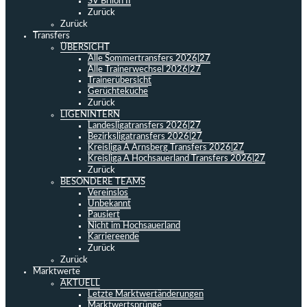
SV Brilon II
Zurück
Zurück
Transfers
ÜBERSICHT
Alle Sommertransfers 2026|27
Alle Trainerwechsel 2026|27
Trainerübersicht
Gerüchteküche
Zurück
LIGENINTERN
Landesligatransfers 2026|27
Bezirksligatransfers 2026|27
Kreisliga A Arnsberg Transfers 2026|27
Kreisliga A Hochsauerland Transfers 2026|27
Zurück
BESONDERE TEAMS
Vereinslos
Unbekannt
Pausiert
Nicht im Hochsauerland
Karriereende
Zurück
Zurück
Marktwerte
AKTUELL
Letzte Marktwertänderungen
Marktwertsprünge