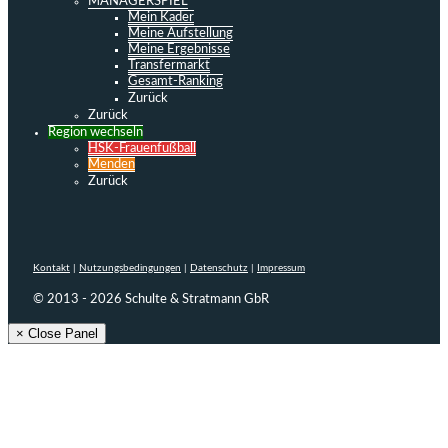
MANAGERSPIEL
Mein Kader
Meine Aufstellung
Meine Ergebnisse
Transfermarkt
Gesamt-Ranking
Zurück
Zurück
Region wechseln
HSK-Frauenfußball
Menden
Zurück
Kontakt
|
Nutzungsbedingungen
|
Datenschutz
|
Impressum
© 2013 - 2026 Schulte & Stratmann GbR
× Close Panel