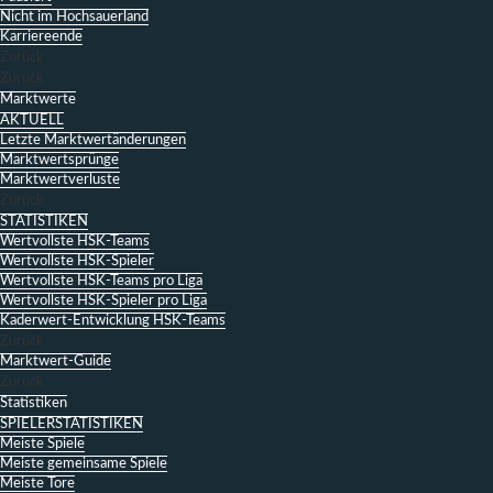
Nicht im Hochsauerland
Karriereende
Zurück
Zurück
Marktwerte
AKTUELL
Letzte Marktwertänderungen
Marktwertsprünge
Marktwertverluste
Zurück
STATISTIKEN
Wertvollste HSK-Teams
Wertvollste HSK-Spieler
Wertvollste HSK-Teams pro Liga
Wertvollste HSK-Spieler pro Liga
Kaderwert-Entwicklung HSK-Teams
Zurück
Marktwert-Guide
Zurück
Statistiken
SPIELERSTATISTIKEN
Meiste Spiele
Meiste gemeinsame Spiele
Meiste Tore