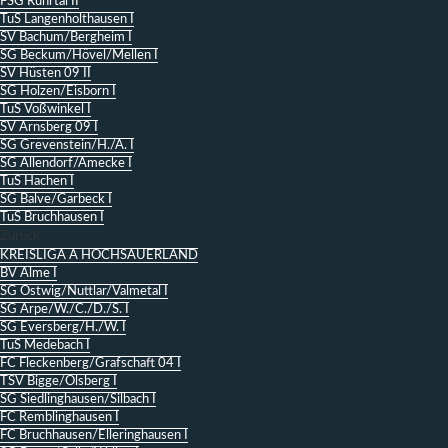
FSG Ruhrtal II
TuS Langenholthausen I
SV Bachum/Bergheim I
SG Beckum/Hövel/Mellen I
SV Hüsten 09 II
SG Holzen/Eisborn I
TuS Voßwinkel I
SV Arnsberg 09 I
SG Grevenstein/H./A. I
SG Allendorf/Amecke I
TuS Hachen I
SG Balve/Garbeck I
TuS Bruchhausen I
Zurück
KREISLIGA A HOCHSAUERLAND
BV Alme I
SG Ostwig/Nuttlar/Valmetal I
SG Arpe/W./C./D./S. I
SG Eversberg/H./W. I
TuS Medebach I
FC Fleckenberg/Grafschaft 04 I
TSV Bigge/Olsberg I
SG Siedlinghausen/Silbach I
FC Remblinghausen I
FC Bruchhausen/Elleringhausen I