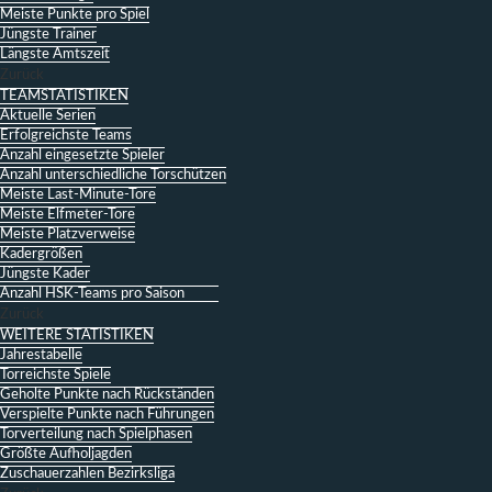
Meiste Punkte pro Spiel
Jüngste Trainer
Längste Amtszeit
Zurück
TEAMSTATISTIKEN
Aktuelle Serien
Erfolgreichste Teams
Anzahl eingesetzte Spieler
Anzahl unterschiedliche Torschützen
Meiste Last-Minute-Tore
Meiste Elfmeter-Tore
Meiste Platzverweise
Kadergrößen
Jüngste Kader
Anzahl HSK-Teams pro Saison
Zurück
WEITERE STATISTIKEN
Jahrestabelle
Torreichste Spiele
Geholte Punkte nach Rückständen
Verspielte Punkte nach Führungen
Torverteilung nach Spielphasen
Größte Aufholjagden
Zuschauerzahlen Bezirksliga