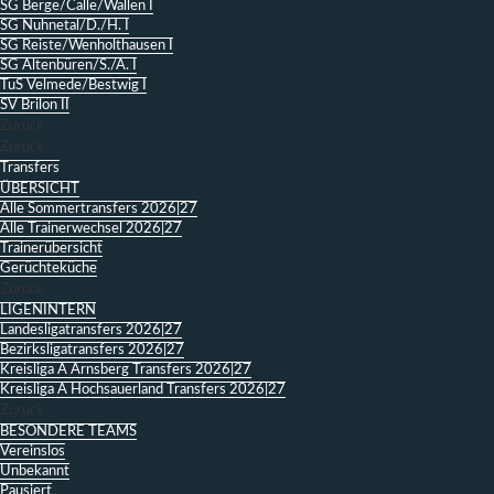
SG Berge/Calle/Wallen I
SG Nuhnetal/D./H. I
SG Reiste/Wenholthausen I
SG Altenbüren/S./A. I
TuS Velmede/Bestwig I
SV Brilon II
Zurück
Zurück
Transfers
ÜBERSICHT
Alle Sommertransfers 2026|27
Alle Trainerwechsel 2026|27
Trainerübersicht
Gerüchteküche
Zurück
LIGENINTERN
Landesligatransfers 2026|27
Bezirksligatransfers 2026|27
Kreisliga A Arnsberg Transfers 2026|27
Kreisliga A Hochsauerland Transfers 2026|27
Zurück
BESONDERE TEAMS
Vereinslos
Unbekannt
Pausiert