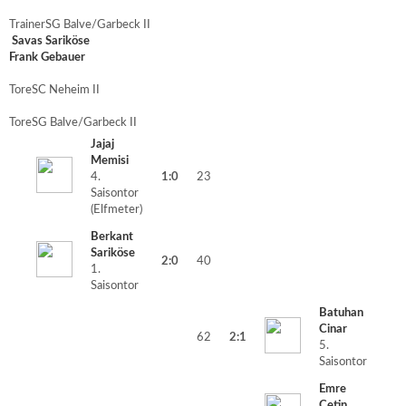
Trainer
SG Balve/Garbeck II
Savas Sariköse
Frank Gebauer
Tore
SC Neheim II
Tore
SG Balve/Garbeck II
Jajaj
Memisi
4.
1:0
23
Saisontor
(Elfmeter)
Berkant
Sariköse
2:0
40
1.
Saisontor
Batuhan
Cinar
62
2:1
5.
Saisontor
Emre
Cetin