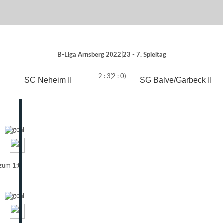
B-Liga Arnsberg 2022|23 - 7. Spieltag
2 : 3
(2 : 0)
SC Neheim II
SG Balve/Garbeck II
 zum
1:0