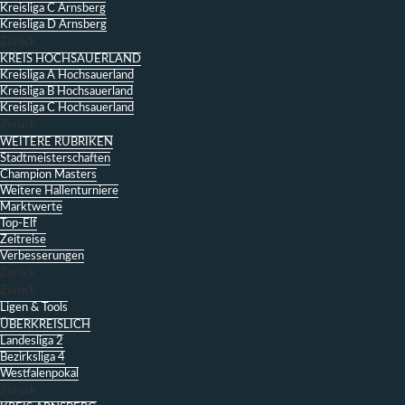
Kreisliga C Arnsberg
Kreisliga D Arnsberg
Zurück
KREIS HOCHSAUERLAND
Kreisliga A Hochsauerland
Kreisliga B Hochsauerland
Kreisliga C Hochsauerland
Zurück
WEITERE RUBRIKEN
Stadtmeisterschaften
Champion Masters
Weitere Hallenturniere
Marktwerte
Top-Elf
Zeitreise
Verbesserungen
Zurück
Zurück
Ligen & Tools
ÜBERKREISLICH
Landesliga 2
Bezirksliga 4
Westfalenpokal
Zurück