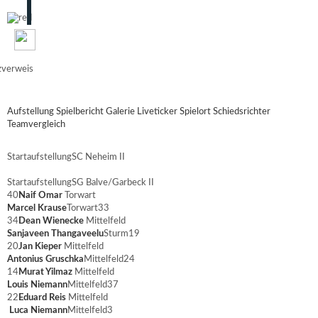
zverweis
Aufstellung
Spielbericht
Galerie
Liveticker
Spielort
Schiedsrichter
Teamvergleich
Startaufstellung
SC Neheim II
Startaufstellung
SG Balve/Garbeck II
40
Naif Omar
Torwart
Marcel Krause
Torwart
33
34
Dean Wienecke
Mittelfeld
Sanjaveen Thangaveelu
Sturm
19
20
Jan Kieper
Mittelfeld
Antonius Gruschka
Mittelfeld
24
14
Murat Yilmaz
Mittelfeld
Louis Niemann
Mittelfeld
37
22
Eduard Reis
Mittelfeld
Luca Niemann
Mittelfeld
3