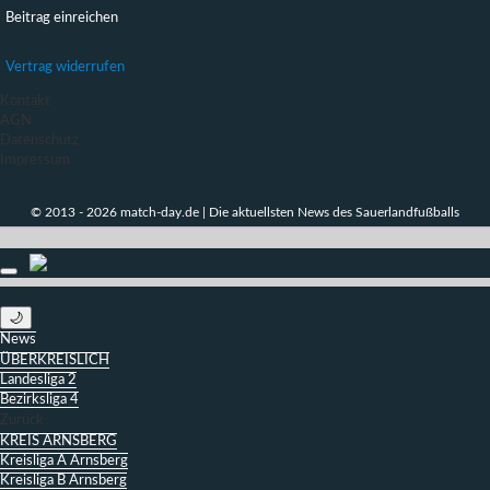
Beitrag einreichen
Vertrag widerrufen
Kontakt
AGN
Datenschutz
Impressum
© 2013 - 2026 match-day.de | Die aktuellsten News des Sauerlandfußballs
🌙
News
ÜBERKREISLICH
Landesliga 2
Bezirksliga 4
Zurück
KREIS ARNSBERG
Kreisliga A Arnsberg
Kreisliga B Arnsberg