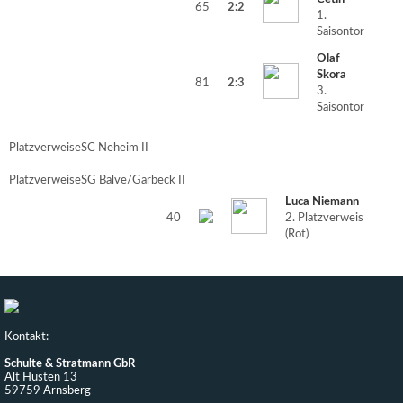
65
2:2
1.
Saisontor
Olaf
Skora
81
2:3
3.
Saisontor
Platzverweise
SC Neheim II
Platzverweise
SG Balve/Garbeck II
Luca Niemann
40
2. Platzverweis
(Rot)
Kontakt:
Schulte & Stratmann GbR
Alt Hüsten 13
59759 Arnsberg