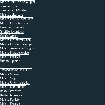
Meiste Tore in einem Spiel
Tore pro Spiel
Tore pro 90 Minuten
Meiste Jokertore
Meiste Last-Minute-Tore
Meiste Elfmeter-Tore
Längste Torserien
Größte Toranteile
Weiße Weste
Meiste Einsatzminuten
Meiste Einwechselungen
Meiste Auswechselungen
Meiste Platzverweise
Meiste Erfolge
Älteste Spieler
Zurück
TRAINERSTATISTIKEN
Meiste Spiele
Meiste Siege
Meiste Unentschieden
Meiste Niederlagen
Beste Offensive
Beste Defensive
Meiste Punkte
Meiste Erfolge