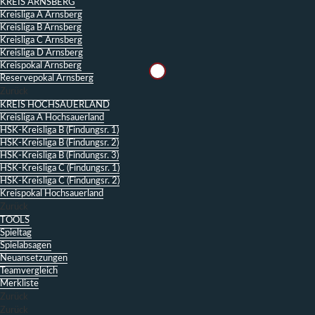
KREIS ARNSBERG
Kreisliga A Arnsberg
Kreisliga B Arnsberg
Kreisliga C Arnsberg
Kreisliga D Arnsberg
Kreispokal Arnsberg
Reservepokal Arnsberg
Zurück
KREIS HOCHSAUERLAND
Kreisliga A Hochsauerland
HSK-Kreisliga B (Findungsr. 1)
HSK-Kreisliga B (Findungsr. 2)
HSK-Kreisliga B (Findungsr. 3)
HSK-Kreisliga C (Findungsr. 1)
HSK-Kreisliga C (Findungsr. 2)
Kreispokal Hochsauerland
Zurück
TOOLS
Spieltag
Spielabsagen
Neuansetzungen
Teamvergleich
Merkliste
Zurück
Zurück