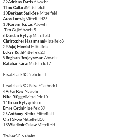
32
Adriano Farris
Abwehr
Timo Collard
Mittelfeld
8
10
Berkant Sariköse
Mittelfeld
Aron Ludwig
Mittelfeld
26
13
Kerem Toptas
Abwehr
Tim Gajk
Abwehr
5
6
Dardan Bytyqi
Mittelfeld
Christopher Haarmann
Mittelfeld
8
29
Jajaj Memisi
Mittelfeld
Lukas Rüth
Mittelfeld
20
9
Regisan Rexjoynesan
Abwehr
Batuhan Cinar
Mittelfeld
17
Ersatzbank
SC Neheim II
Ersatzbank
SG Balve/Garbeck II
4
Artur Reis
Abwehr
Niko Blüggel
Mittelfeld
10
11
Ilirian Bytyqi
Sturm
Emre Cetin
Mittelfeld
39
25
Anthony Nittke
Mittelfeld
Olaf Skora
Mittelfeld
10
18
Wladimir Gulew
Mittelfeld
Trainer
SC Neheim II