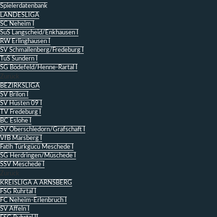
Spielerdatenbank
LANDESLIGA
SC Neheim I
SuS Langscheid/Enkhausen I
RW Erlinghausen I
SV Schmallenberg/Fredeburg I
TuS Sundern I
SG Bödefeld/Henne-Rartal I
Zurück
BEZIRKSLIGA
SV Brilon I
SV Hüsten 09 I
TV Fredeburg I
BC Eslohe I
SV Oberschledorn/Grafschaft I
VfB Marsberg I
Fatih Türkgücü Meschede I
SG Herdringen/Müschede I
SSV Meschede I
Zurück
KREISLIGA A ARNSBERG
FSG Ruhrtal I
FC Neheim-Erlenbruch I
SV Affeln I