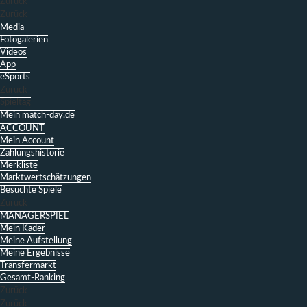
Zurück
Zurück
Media
Fotogalerien
Videos
App
eSports
Zurück
Spieltag
Mein match-day.de
ACCOUNT
Mein Account
Zahlungshistorie
Merkliste
Marktwertschätzungen
Besuchte Spiele
Zurück
MANAGERSPIEL
Mein Kader
Meine Aufstellung
Meine Ergebnisse
Transfermarkt
Gesamt-Ranking
Zurück
Zurück