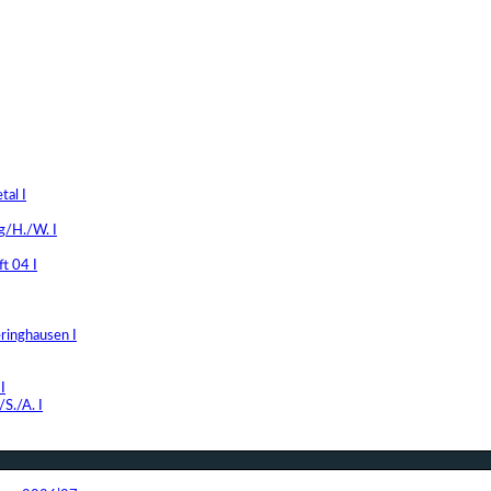
al I
g/H./W. I
t 04 I
ringhausen I
I
S./A. I