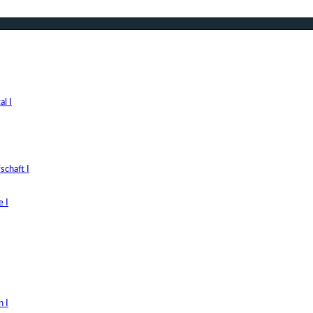
l I
chaft I
 I
 I