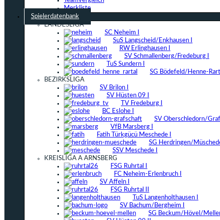
Teamvergleich
Merkliste
Spielerdatenbank
LANDESLIGA
SC Neheim I
SuS Langscheid/Enkhausen I
RW Erlinghausen I
SV Schmallenberg/Fredeburg I
TuS Sundern I
SG Bödefeld/Henne-Rarta
BEZIRKSLIGA
SV Brilon I
SV Hüsten 09 I
TV Fredeburg I
BC Eslohe I
SV Oberschledorn/Grafs
VfB Marsberg I
Fatih Türkgücü Meschede I
SG Herdringen/Müschede
SSV Meschede I
KREISLIGA A ARNSBERG
FSG Ruhrtal I
FC Neheim-Erlenbruch I
SV Affeln I
FSG Ruhrtal II
TuS Langenholthausen I
SV Bachum/Bergheim I
SG Beckum/Hövel/Mellen