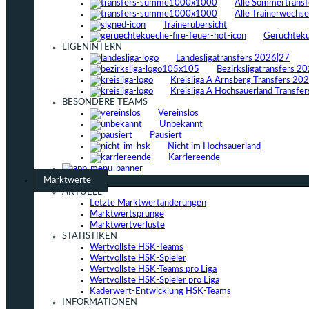
Alle Sommertrans
Alle Trainerwechs
Trainerübersicht
Gerüchtek
LIGENINTERN
Landesligatransfers 2026|27
Bezirksligatransfers 2
Kreisliga A Arnsberg Transfers 20
Kreisliga A Hochsauerland Transfe
BESONDERE TEAMS
Vereinslos
Unbekannt
Pausiert
Nicht im Hochsauerland
Karriereende
Marktwerte
AKTUELL
Letzte Marktwertänderungen
Marktwertsprünge
Marktwertverluste
STATISTIKEN
Wertvollste HSK-Teams
Wertvollste HSK-Spieler
Wertvollste HSK-Teams pro Liga
Wertvollste HSK-Spieler pro Liga
Kaderwert-Entwicklung HSK-Teams
INFORMATIONEN