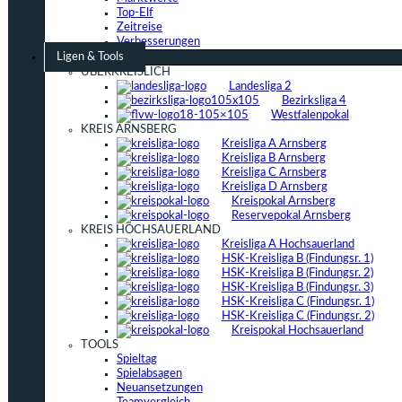
Top-Elf
Zeitreise
Verbesserungen
Ligen & Tools
ÜBERKREISLICH
Landesliga 2
Bezirksliga 4
Westfalenpokal
KREIS ARNSBERG
Kreisliga A Arnsberg
Kreisliga B Arnsberg
Kreisliga C Arnsberg
Kreisliga D Arnsberg
Kreispokal Arnsberg
Reservepokal Arnsberg
KREIS HOCHSAUERLAND
Kreisliga A Hochsauerland
HSK-Kreisliga B (Findungsr. 1)
HSK-Kreisliga B (Findungsr. 2)
HSK-Kreisliga B (Findungsr. 3)
HSK-Kreisliga C (Findungsr. 1)
HSK-Kreisliga C (Findungsr. 2)
Kreispokal Hochsauerland
TOOLS
Spieltag
Spielabsagen
Neuansetzungen