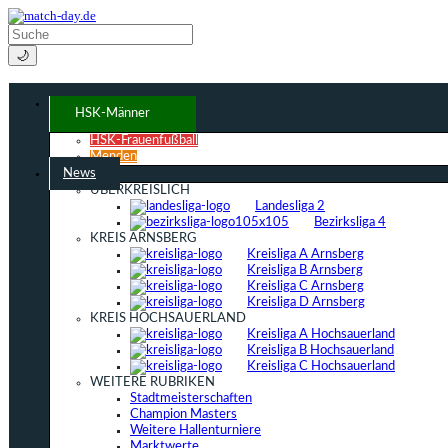
🌙
HSK-Männer
HSK-Frauenfußball
Menden
News
ÜBERKREISLICH
Landesliga 2
Bezirksliga 4
KREIS ARNSBERG
Kreisliga A Arnsberg
Kreisliga B Arnsberg
Kreisliga C Arnsberg
Kreisliga D Arnsberg
KREIS HOCHSAUERLAND
Kreisliga A Hochsauerland
Kreisliga B Hochsauerland
Kreisliga C Hochsauerland
WEITERE RUBRIKEN
Stadtmeisterschaften
Champion Masters
Weitere Hallenturniere
Marktwerte