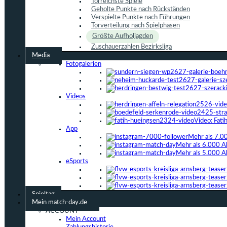
Torreichste Spiele
Geholte Punkte nach Rückständen
Verspielte Punkte nach Führungen
Torverteilung nach Spielphasen
Größte Aufholjagden
Zuschauerzahlen Bezirksliga
Media
Fotogalerien
Videos
Video: Fat
App
Mehr als 7.0
Mehr als 6.000 A
Mehr als 5.000 A
eSports
Spieltag
Mein match-day.de
ACCOUNT
Mein Account