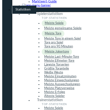
Marktwert-Guide
Statistiken
Spielerstatistiken
Meiste Spiele
Meiste gemeinsame Spiele
Meiste Tore
Meiste Tore in einem Spiel
Tore pro Spiel
Tore pro 90 Minuten
Meiste Jokertore
Meiste Last-Minute-Tore
Meiste Elfmeter-Tore
Längste Torserien
Größte Toranteile
Weiße Weste
Meiste Einsatzminuten
Meiste Einwechselungen
Meiste Auswechselungen
Meiste Platzverweise
Meiste Erfolge
Älteste Spieler
Trainerstatistiken
Meiste Spiele