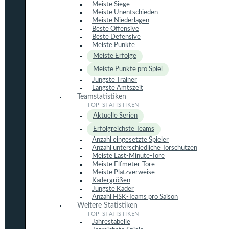
Meiste Siege
Meiste Unentschieden
Meiste Niederlagen
Beste Offensive
Beste Defensive
Meiste Punkte
Meiste Erfolge
Meiste Punkte pro Spiel
Jüngste Trainer
Längste Amtszeit
Teamstatistiken
Aktuelle Serien
Erfolgreichste Teams
Anzahl eingesetzte Spieler
Anzahl unterschiedliche Torschützen
Meiste Last-Minute-Tore
Meiste Elfmeter-Tore
Meiste Platzverweise
Kadergrößen
Jüngste Kader
Anzahl HSK-Teams pro Saison
Weitere Statistiken
Jahrestabelle