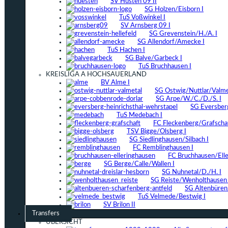
SV Hüsten 09 II
SG Holzen/Eisborn I
TuS Voßwinkel I
SV Arnsberg 09 I
SG Grevenstein/H./A. I
SG Allendorf/Amecke I
TuS Hachen I
SG Balve/Garbeck I
TuS Bruchhausen I
KREISLIGA A HOCHSAUERLAND
BV Alme I
SG Ostwig/Nuttlar/Valmet
SG Arpe/W./C./D./S. I
SG Eversber
TuS Medebach I
FC Fleckenberg/Grafschaf
TSV Bigge/Olsberg I
SG Siedlinghausen/Silbach I
FC Remblinghausen I
FC Bruchhausen/Elle
SG Berge/Calle/Wallen I
SG Nuhnetal/D./H. I
SG Reiste/Wenholthausen 
SG Altenbüren/
TuS Velmede/Bestwig I
SV Brilon II
Transfers
ÜBERSICHT