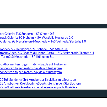
Galerie: TuS Sundern – SF Siegen 0:7
Galerie: SC Neheim – SV Westfalia Huckarde 2:0
Galerie: SG Herdringen/Müschede – TuS Velmede/Bestwig 1:0
Video: SG Herdringen/Müschede – SV Affeln 3:0
Video: SG Bödefeld/Henne-Rartal – SG Serkenrode/Fretter 4:1
ih Türkgücü Meschede – SF Hüingsen 3:1
00 Abonnenten folgen match-day.de auf Instagram
bonnenten folgen match-day.de auf Instagram
bonnenten folgen match-day.de auf Instagram
TuS Sundern führt Arnsberger Kreisliga im eSports an
Arnsberger Kreisliga im eSports steht in den Startlöchern
Fußballkreis Arnsberg startet eigene eSports Kreisliga