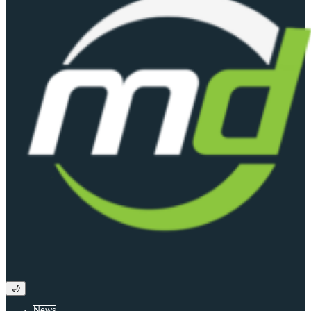
🌙
News