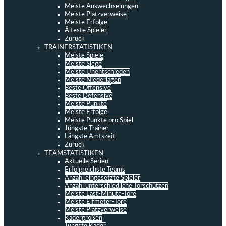
Meiste Auswechselungen
Meiste Platzverweise
Meiste Erfolge
Älteste Spieler
Zurück
TRAINERSTATISTIKEN
Meiste Spiele
Meiste Siege
Meiste Unentschieden
Meiste Niederlagen
Beste Offensive
Beste Defensive
Meiste Punkte
Meiste Erfolge
Meiste Punkte pro Spiel
Jüngste Trainer
Längste Amtszeit
Zurück
TEAMSTATISTIKEN
Aktuelle Serien
Erfolgreichste Teams
Anzahl eingesetzte Spieler
Anzahl unterschiedliche Torschützen
Meiste Last-Minute-Tore
Meiste Elfmeter-Tore
Meiste Platzverweise
Kadergrößen