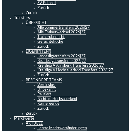
SV Brilon II
Zurück
Zurück
Transfers
ÜBERSICHT
Alle Sommertransfers 2026|27
Alle Trainerwechsel 2026|27
Trainerübersicht
Gerüchteküche
Zurück
LIGENINTERN
Landesligatransfers 2026|27
Bezirksligatransfers 2026|27
Kreisliga A Arnsberg Transfers 2026|27
Kreisliga A Hochsauerland Transfers 2026|27
Zurück
BESONDERE TEAMS
Vereinslos
Unbekannt
Pausiert
Nicht im Hochsauerland
Karriereende
Zurück
Zurück
Marktwerte
AKTUELL
Letzte Marktwertänderungen