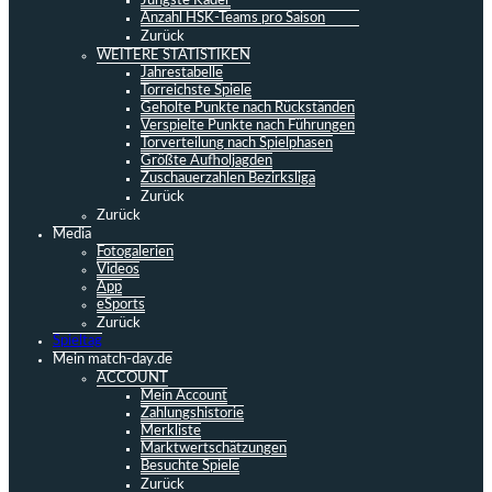
Jüngste Kader
Anzahl HSK-Teams pro Saison
Zurück
WEITERE STATISTIKEN
Jahrestabelle
Torreichste Spiele
Geholte Punkte nach Rückständen
Verspielte Punkte nach Führungen
Torverteilung nach Spielphasen
Größte Aufholjagden
Zuschauerzahlen Bezirksliga
Zurück
Zurück
Media
Fotogalerien
Videos
App
eSports
Zurück
Spieltag
Mein match-day.de
ACCOUNT
Mein Account
Zahlungshistorie
Merkliste
Marktwertschätzungen
Besuchte Spiele
Zurück