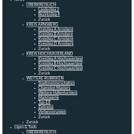
ÜBERKREISLICH
Landesliga 2
Bezirksliga 4
Zurück
KREIS ARNSBERG
Kreisliga A Arnsberg
Kreisliga B Arnsberg
Kreisliga C Arnsberg
Kreisliga D Arnsberg
Zurück
KREIS HOCHSAUERLAND
Kreisliga A Hochsauerland
Kreisliga B Hochsauerland
Kreisliga C Hochsauerland
Zurück
WEITERE RUBRIKEN
Stadtmeisterschaften
Champion Masters
Weitere Hallenturniere
Marktwerte
Top-Elf
Zeitreise
Verbesserungen
Zurück
Zurück
Ligen & Tools
ÜBERKREISLICH