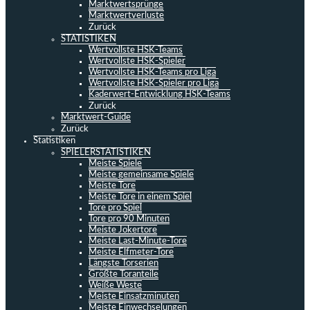
Marktwertsprünge
Marktwertverluste
Zurück
STATISTIKEN
Wertvollste HSK-Teams
Wertvollste HSK-Spieler
Wertvollste HSK-Teams pro Liga
Wertvollste HSK-Spieler pro Liga
Kaderwert-Entwicklung HSK-Teams
Zurück
Marktwert-Guide
Zurück
Statistiken
SPIELERSTATISTIKEN
Meiste Spiele
Meiste gemeinsame Spiele
Meiste Tore
Meiste Tore in einem Spiel
Tore pro Spiel
Tore pro 90 Minuten
Meiste Jokertore
Meiste Last-Minute-Tore
Meiste Elfmeter-Tore
Längste Torserien
Größte Toranteile
Weiße Weste
Meiste Einsatzminuten
Meiste Einwechselungen