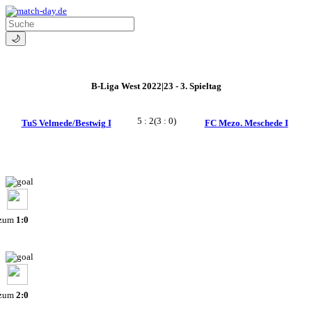
🌙
B-Liga West 2022|23 - 3. Spieltag
5 : 2
(3 : 0)
TuS Velmede/Bestwig I
FC Mezo. Meschede I
 zum
1:0
 zum
2:0