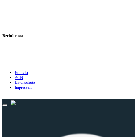
Transfers
Marktwerte
Statistiken
Gerüchte
Managerspiel
Rechtliches:
Kontakt
Nutzungsbedingungen
Datenschutz
Impressum
Kontakt
AGN
Datenschutz
Impressum
© 2013 - 2026 match-day.de | Die aktuellsten News des Sauerlandfußballs