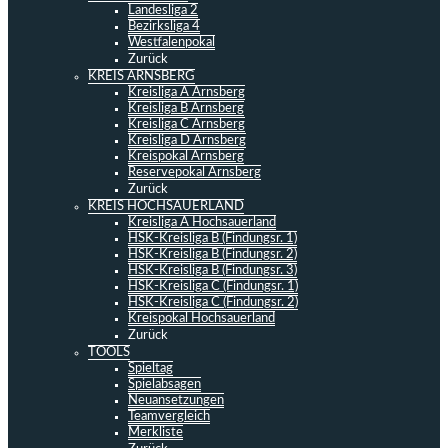
Landesliga 2
Bezirksliga 4
Westfalenpokal
Zurück
KREIS ARNSBERG
Kreisliga A Arnsberg
Kreisliga B Arnsberg
Kreisliga C Arnsberg
Kreisliga D Arnsberg
Kreispokal Arnsberg
Reservepokal Arnsberg
Zurück
KREIS HOCHSAUERLAND
Kreisliga A Hochsauerland
HSK-Kreisliga B (Findungsr. 1)
HSK-Kreisliga B (Findungsr. 2)
HSK-Kreisliga B (Findungsr. 3)
HSK-Kreisliga C (Findungsr. 1)
HSK-Kreisliga C (Findungsr. 2)
Kreispokal Hochsauerland
Zurück
TOOLS
Spieltag
Spielabsagen
Neuansetzungen
Teamvergleich
Merkliste