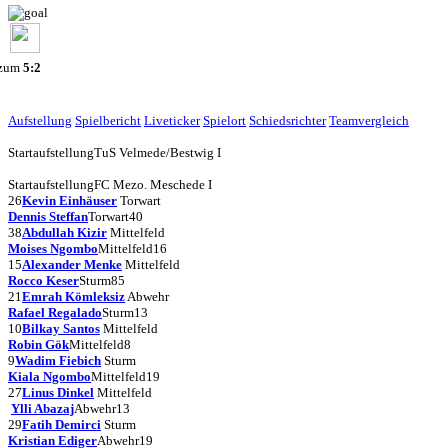
 zum
5:2
Aufstellung
Spielbericht
Liveticker
Spielort
Schiedsrichter
Teamvergleich
Startaufstellung
TuS Velmede/Bestwig I
Startaufstellung
FC Mezo. Meschede I
26
Kevin Einhäuser
Torwart
Dennis Steffan
Torwart
40
38
Abdullah Kizir
Mittelfeld
Moises Ngombo
Mittelfeld
16
15
Alexander Menke
Mittelfeld
Rocco Keser
Sturm
85
21
Emrah Kömleksiz
Abwehr
Rafael Regalado
Sturm
13
10
Bilkay Santos
Mittelfeld
Robin Gök
Mittelfeld
8
9
Wadim Fiebich
Sturm
Kiala Ngombo
Mittelfeld
19
27
Linus Dinkel
Mittelfeld
Ylli Abazaj
Abwehr
13
29
Fatih Demirci
Sturm
Kristian Ediger
Abwehr
19