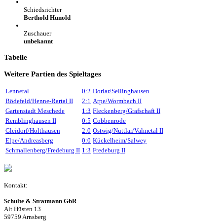
Schiedsrichter
Berthold Hunold
Zuschauer
unbekannt
Tabelle
Weitere Partien des Spieltages
Lennetal
0:2
Dorlar/Sellinghausen
Bödefeld/Henne-Rartal II
2:1
Arpe/Wormbach II
Gartenstadt Meschede
1:3
Fleckenberg/Grafschaft II
Remblinghausen II
0:5
Cobbenrode
Gleidorf/Holthausen
2:0
Ostwig/Nuttlar/Valmetal II
Elpe/Andreasberg
0:0
Kückelheim/Salwey
Schmallenberg/Fredeburg II
1:3
Fredeburg II
Kontakt:
Schulte & Stratmann GbR
Alt Hüsten 13
59759 Arnsberg