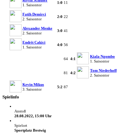
Kevin Schlüter
1:0
11
1. Saisontor
Fatih Demirci
2:0
22
2. Saisontor
Alexander Menke
3:0
41
2. Saisontor
Endrit Cakici
4:0
56
1. Saisontor
Kiala Ngombo
64
4:1
1. Saisontor
Tom Niederhoff
81
4:2
2. Saisontor
Kevin Mikus
5:2
87
3. Saisontor
Spielinfo
Anstoß
28.08.2022, 15:00 Uhr
Spielort
Sportplatz Bestwig