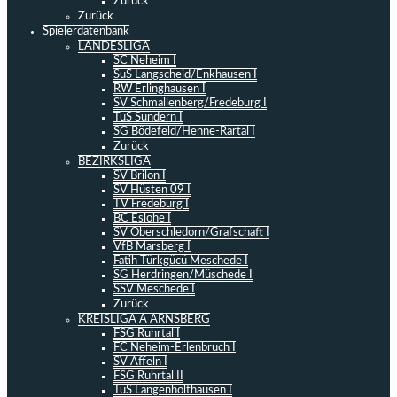
Zurück
Zurück
Spielerdatenbank
LANDESLIGA
SC Neheim I
SuS Langscheid/Enkhausen I
RW Erlinghausen I
SV Schmallenberg/Fredeburg I
TuS Sundern I
SG Bödefeld/Henne-Rartal I
Zurück
BEZIRKSLIGA
SV Brilon I
SV Hüsten 09 I
TV Fredeburg I
BC Eslohe I
SV Oberschledorn/Grafschaft I
VfB Marsberg I
Fatih Türkgücü Meschede I
SG Herdringen/Müschede I
SSV Meschede I
Zurück
KREISLIGA A ARNSBERG
FSG Ruhrtal I
FC Neheim-Erlenbruch I
SV Affeln I
FSG Ruhrtal II
TuS Langenholthausen I