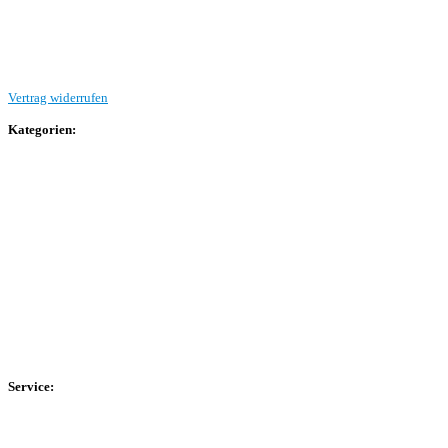
Beitrag einreichen
Vertrag widerrufen
Kategorien:
Allgemein
Landesliga 2
Bezirksliga 4
Kreisliga A Arnsberg
Kreisliga A Hochsauerland
Kreisliga B Arnsberg
Kreisliga B Hochsauerland
Kreisliga C Arnsberg
HSK-Kreisliga C West
HSK-Kreisliga C Ost
Kreisliga D Arnsberg
Service:
Spieltag
Spielerdatenbank