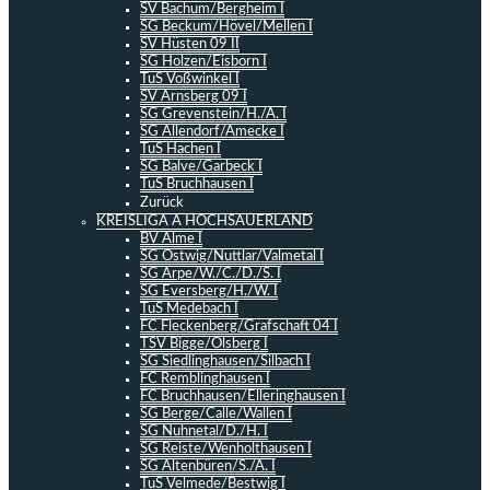
SV Bachum/Bergheim I
SG Beckum/Hövel/Mellen I
SV Hüsten 09 II
SG Holzen/Eisborn I
TuS Voßwinkel I
SV Arnsberg 09 I
SG Grevenstein/H./A. I
SG Allendorf/Amecke I
TuS Hachen I
SG Balve/Garbeck I
TuS Bruchhausen I
Zurück
KREISLIGA A HOCHSAUERLAND
BV Alme I
SG Ostwig/Nuttlar/Valmetal I
SG Arpe/W./C./D./S. I
SG Eversberg/H./W. I
TuS Medebach I
FC Fleckenberg/Grafschaft 04 I
TSV Bigge/Olsberg I
SG Siedlinghausen/Silbach I
FC Remblinghausen I
FC Bruchhausen/Elleringhausen I
SG Berge/Calle/Wallen I
SG Nuhnetal/D./H. I
SG Reiste/Wenholthausen I
SG Altenbüren/S./A. I
TuS Velmede/Bestwig I