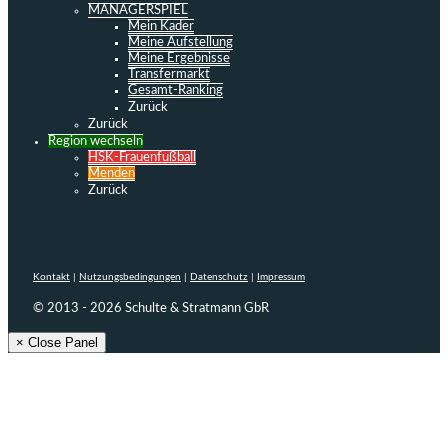
MANAGERSPIEL
Mein Kader
Meine Aufstellung
Meine Ergebnisse
Transfermarkt
Gesamt-Ranking
Zurück
Zurück
Region wechseln
HSK-Frauenfußball
Menden
Zurück
Kontakt
|
Nutzungsbedingungen
|
Datenschutz
|
Impressum
© 2013 - 2026 Schulte & Stratmann GbR
× Close Panel