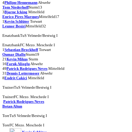
4
Philipp Hennemann
Abwehr
Tom Niederhoff
Sturm
13
3
Bjarne Icking
Mittelfeld
Enrico Pires Marques
Mittelfeld
17
1
Kevin Schlüter
Torwart
Leunor Besiri
Mittelfeld
32
Ersatzbank
TuS Velmede/Bestwig I
Ersatzbank
FC Mezo. Meschede I
1
Sebastian Brockhoff
Torwart
Oumar Diallo
Sturm
19
21
Kevin Mikus
Sturm
16
Faruk Alioglu
Abwehr
49
Patrick Rodrigues Neves
Mittelfeld
31
Dennis Lottermoser
Abwehr
8
Endrit Cakici
Mittelfeld
Trainer
TuS Velmede/Bestwig I
Trainer
FC Mezo. Meschede I
Patrick Rodrigues Neves
Botan Altun
Tore
TuS Velmede/Bestwig I
Tore
FC Mezo. Meschede I