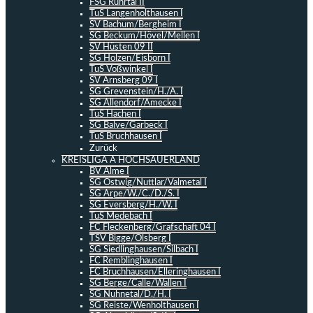
FSG Ruhrtal II
TuS Langenholthausen I
SV Bachum/Bergheim I
SG Beckum/Hövel/Mellen I
SV Hüsten 09 II
SG Holzen/Eisborn I
TuS Voßwinkel I
SV Arnsberg 09 I
SG Grevenstein/H./A. I
SG Allendorf/Amecke I
TuS Hachen I
SG Balve/Garbeck I
TuS Bruchhausen I
Zurück
KREISLIGA A HOCHSAUERLAND
BV Alme I
SG Ostwig/Nuttlar/Valmetal I
SG Arpe/W./C./D./S. I
SG Eversberg/H./W. I
TuS Medebach I
FC Fleckenberg/Grafschaft 04 I
TSV Bigge/Olsberg I
SG Siedlinghausen/Silbach I
FC Remblinghausen I
FC Bruchhausen/Elleringhausen I
SG Berge/Calle/Wallen I
SG Nuhnetal/D./H. I
SG Reiste/Wenholthausen I