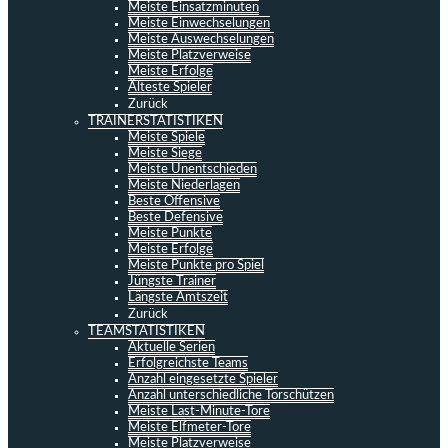
Meiste Einsatzminuten
Meiste Einwechselungen
Meiste Auswechselungen
Meiste Platzverweise
Meiste Erfolge
Älteste Spieler
Zurück
TRAINERSTATISTIKEN
Meiste Spiele
Meiste Siege
Meiste Unentschieden
Meiste Niederlagen
Beste Offensive
Beste Defensive
Meiste Punkte
Meiste Erfolge
Meiste Punkte pro Spiel
Jüngste Trainer
Längste Amtszeit
Zurück
TEAMSTATISTIKEN
Aktuelle Serien
Erfolgreichste Teams
Anzahl eingesetzte Spieler
Anzahl unterschiedliche Torschützen
Meiste Last-Minute-Tore
Meiste Elfmeter-Tore
Meiste Platzverweise