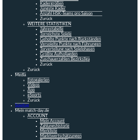
Kadergrößen
Jüngste Kader
Anzahl HSK-Teams pro Saison
Zurück
WEITERE STATISTIKEN
Jahrestabelle
Torreichste Spiele
Geholte Punkte nach Rückständen
Verspielte Punkte nach Führungen
Torverteilung nach Spielphasen
Größte Aufholjagden
Zuschauerzahlen Bezirksliga
Zurück
Zurück
Media
Fotogalerien
Videos
App
eSports
Zurück
Spieltag
Mein match-day.de
ACCOUNT
Mein Account
Zahlungshistorie
Merkliste
Marktwertschätzungen