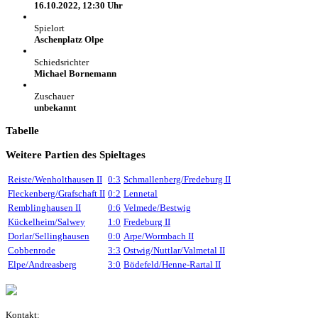
16.10.2022, 12:30 Uhr
Spielort
Aschenplatz Olpe
Schiedsrichter
Michael Bornemann
Zuschauer
unbekannt
Tabelle
Weitere Partien des Spieltages
Reiste/Wenholthausen II
0:3
Schmallenberg/Fredeburg II
Fleckenberg/Grafschaft II
0:2
Lennetal
Remblinghausen II
0:6
Velmede/Bestwig
Kückelheim/Salwey
1:0
Fredeburg II
Dorlar/Sellinghausen
0:0
Arpe/Wormbach II
Cobbenrode
3:3
Ostwig/Nuttlar/Valmetal II
Elpe/Andreasberg
3:0
Bödefeld/Henne-Rartal II
Kontakt: