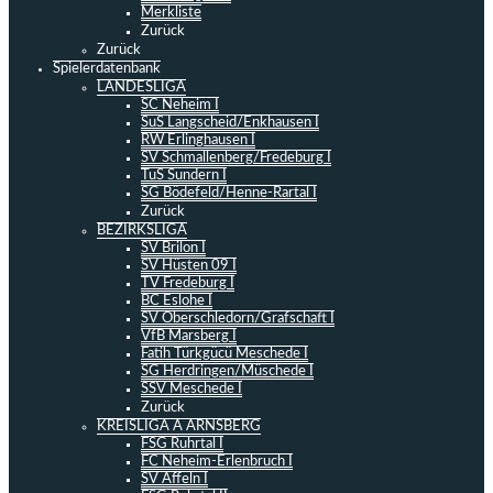
Merkliste
Zurück
Zurück
Spielerdatenbank
LANDESLIGA
SC Neheim I
SuS Langscheid/Enkhausen I
RW Erlinghausen I
SV Schmallenberg/Fredeburg I
TuS Sundern I
SG Bödefeld/Henne-Rartal I
Zurück
BEZIRKSLIGA
SV Brilon I
SV Hüsten 09 I
TV Fredeburg I
BC Eslohe I
SV Oberschledorn/Grafschaft I
VfB Marsberg I
Fatih Türkgücü Meschede I
SG Herdringen/Müschede I
SSV Meschede I
Zurück
KREISLIGA A ARNSBERG
FSG Ruhrtal I
FC Neheim-Erlenbruch I
SV Affeln I