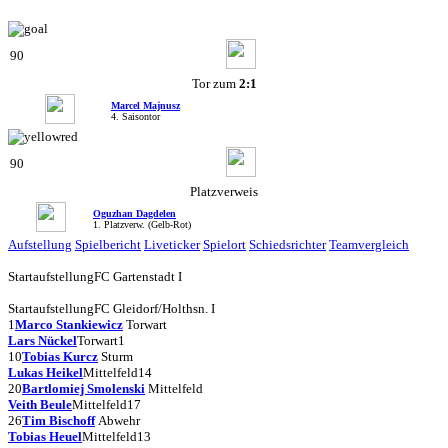
90
Tor zum
2:1
Marcel Majnusz
4. Saisontor
90
Platzverweis
Oguzhan Dagdelen
1. Platzverw. (Gelb-Rot)
Aufstellung
Spielbericht
Liveticker
Spielort
Schiedsrichter
Teamvergleich
Startaufstellung
FC Gartenstadt I
Startaufstellung
FC Gleidorf/Holthsn. I
1
Marco Stankiewicz
Torwart
Lars Nückel
Torwart
1
10
Tobias Kurcz
Sturm
Lukas Heikel
Mittelfeld
14
20
Bartlomiej Smolenski
Mittelfeld
Veith Beule
Mittelfeld
17
26
Tim Bischoff
Abwehr
Tobias Heuel
Mittelfeld
13