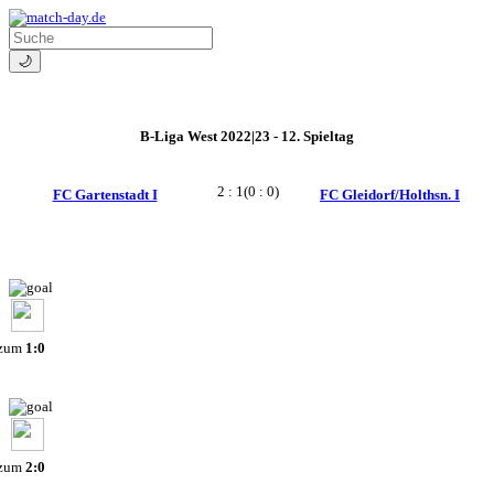
🌙
B-Liga West 2022|23 - 12. Spieltag
2 : 1
(0 : 0)
FC Gartenstadt I
FC Gleidorf/Holthsn. I
 zum
1:0
 zum
2:0