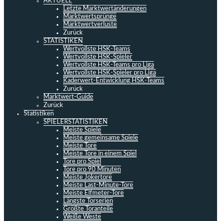
AKTUELL
Letzte Marktwertänderungen
Marktwertsprünge
Marktwertverluste
Zurück
STATISTIKEN
Wertvollste HSK-Teams
Wertvollste HSK-Spieler
Wertvollste HSK-Teams pro Liga
Wertvollste HSK-Spieler pro Liga
Kaderwert-Entwicklung HSK-Teams
Zurück
Marktwert-Guide
Zurück
Statistiken
SPIELERSTATISTIKEN
Meiste Spiele
Meiste gemeinsame Spiele
Meiste Tore
Meiste Tore in einem Spiel
Tore pro Spiel
Tore pro 90 Minuten
Meiste Jokertore
Meiste Last-Minute-Tore
Meiste Elfmeter-Tore
Längste Torserien
Größte Toranteile
Weiße Weste