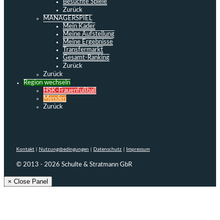
Besuchte Spiele
Zurück
MANAGERSPIEL
Mein Kader
Meine Aufstellung
Meine Ergebnisse
Transfermarkt
Gesamt-Ranking
Zurück
Zurück
Region wechseln
HSK-Frauenfußball
Menden
Zurück
Kontakt
|
Nutzungsbedingungen
|
Datenschutz
|
Impressum
© 2013 - 2026 Schulte & Stratmann GbR
× Close Panel