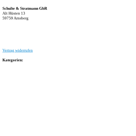
Schulte & Stratmann GbR
Alt Hüsten 13
59759 Arnsberg
Beitrag einreichen
Vertrag widerrufen
Kategorien:
Allgemein
Landesliga 2
Bezirksliga 4
Kreisliga A Arnsberg
Kreisliga A Hochsauerland
Kreisliga B Arnsberg
Kreisliga B Hochsauerland
Kreisliga C Arnsberg
HSK-Kreisliga C West
HSK-Kreisliga C Ost
Kreisliga D Arnsberg