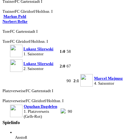
Trainer
FC Gartenstadt I
Trainer
FC Gleidorf/Holthsn. I
Markus Pohl
Norbert Belke
Tore
FC Gartenstadt I
Tore
FC Gleidorf/Holthsn. I
Lukasz Slizewski
1:0
58
1. Saisontor
Lukasz Slizewski
2:0
67
2. Saisontor
Marcel Majnusz
90
2:1
4. Saisontor
Platzverweise
FC Gartenstadt I
Platzverweise
FC Gleidorf/Holthsn. I
Oguzhan Dagdelen
1. Platzverweis
90
(Gelb-Rot)
Spielinfo
Anstoß