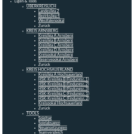
Ligen & Tools
ÜBERKREISLICH
Landesliga 2
Bezirksliga 4
Westfalenpokal
Zurück
KREIS ARNSBERG
Kreisliga A Arnsberg
Kreisliga B Arnsberg
Kreisliga C Arnsberg
Kreisliga D Arnsberg
Kreispokal Arnsberg
Reservepokal Arnsberg
Zurück
KREIS HOCHSAUERLAND
Kreisliga A Hochsauerland
HSK-Kreisliga B (Findungsr. 1)
HSK-Kreisliga B (Findungsr. 2)
HSK-Kreisliga B (Findungsr. 3)
HSK-Kreisliga C (Findungsr. 1)
HSK-Kreisliga C (Findungsr. 2)
Kreispokal Hochsauerland
Zurück
TOOLS
Spieltag
Spielabsagen
Neuansetzungen
Teamvergleich