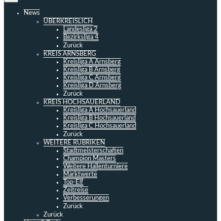
News
ÜBERKREISLICH
Landesliga 2
Bezirksliga 4
Zurück
KREIS ARNSBERG
Kreisliga A Arnsberg
Kreisliga B Arnsberg
Kreisliga C Arnsberg
Kreisliga D Arnsberg
Zurück
KREIS HOCHSAUERLAND
Kreisliga A Hochsauerland
Kreisliga B Hochsauerland
Kreisliga C Hochsauerland
Zurück
WEITERE RUBRIKEN
Stadtmeisterschaften
Champion Masters
Weitere Hallenturniere
Marktwerte
Top-Elf
Zeitreise
Verbesserungen
Zurück
Zurück