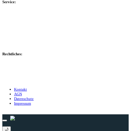
Service:
Spieltag
Spielerdatenbank
Transfers
Marktwerte
Statistiken
Gerüchte
Managerspiel
Rechtliches:
Kontakt
Nutzungsbedingungen
Datenschutz
Impressum
Kontakt
AGN
Datenschutz
Impressum
© 2013 - 2026 match-day.de | Die aktuellsten News des Sauerlandfußballs
🌙