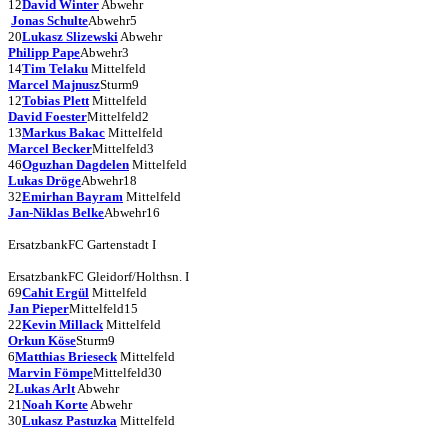
12
David Winter
Abwehr
Jonas Schulte
Abwehr
5
20
Lukasz Slizewski
Abwehr
Philipp Pape
Abwehr
3
14
Tim Telaku
Mittelfeld
Marcel Majnusz
Sturm
9
12
Tobias Plett
Mittelfeld
David Foester
Mittelfeld
2
13
Markus Bakac
Mittelfeld
Marcel Becker
Mittelfeld
3
46
Oguzhan Dagdelen
Mittelfeld
Lukas Dröge
Abwehr
18
32
Emirhan Bayram
Mittelfeld
Jan-Niklas Belke
Abwehr
16
Ersatzbank
FC Gartenstadt I
Ersatzbank
FC Gleidorf/Holthsn. I
69
Cahit Ergül
Mittelfeld
Jan Pieper
Mittelfeld
15
22
Kevin Millack
Mittelfeld
Orkun Köse
Sturm
9
6
Matthias Brieseck
Mittelfeld
Marvin Fömpe
Mittelfeld
30
2
Lukas Arlt
Abwehr
21
Noah Korte
Abwehr
30
Lukasz Pastuzka
Mittelfeld