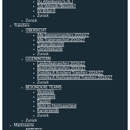
SG Altenbüren/S./A. I
TuS Velmede/Bestwig I
SV Brilon II
Zurück
Zurück
Transfers
ÜBERSICHT
Alle Sommertransfers 2026|27
Alle Trainerwechsel 2026|27
Trainerübersicht
Gerüchteküche
Zurück
LIGENINTERN
Landesligatransfers 2026|27
Bezirksligatransfers 2026|27
Kreisliga A Arnsberg Transfers 2026|27
Kreisliga A Hochsauerland Transfers 2026|27
Zurück
BESONDERE TEAMS
Vereinslos
Unbekannt
Pausiert
Nicht im Hochsauerland
Karriereende
Zurück
Zurück
Marktwerte