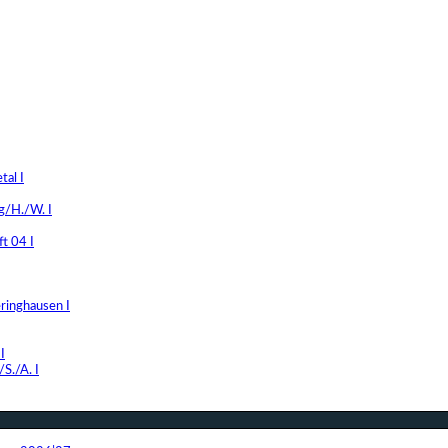
al I
g/H./W. I
t 04 I
ringhausen I
I
S./A. I