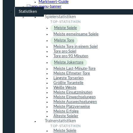
Marktwert-Guide
Statistiken
Spielerstatistiken
Meiste Spiele
Meiste gemeinsame Spiele
Meiste Tore
Meiste Tore in einem Spiel
Tore pro Spiel
Tore pro 90 Minuten
Meiste Jokertore
Meiste Last-Minute-Tore
Meiste Elfmeter-Tore
Längste Torserien
Größte Toranteile
Weiße Weste
Meiste Einsatzminuten
Meiste Einwechselungen
Meiste Auswechselungen
Meiste Platzverweise
Meiste Erfolge
Älteste Spieler
Trainerstatistiken
Meiste Spiele