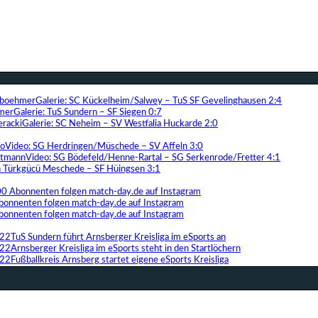
Galerie: SC Kückelheim/Salwey – TuS SF Gevelinghausen 2:4
Galerie: TuS Sundern – SF Siegen 0:7
Galerie: SC Neheim – SV Westfalia Huckarde 2:0
Video: SG Herdringen/Müschede – SV Affeln 3:0
Video: SG Bödefeld/Henne-Rartal – SG Serkenrode/Fretter 4:1
ih Türkgücü Meschede – SF Hüingsen 3:1
00 Abonnenten folgen match-day.de auf Instagram
bonnenten folgen match-day.de auf Instagram
bonnenten folgen match-day.de auf Instagram
TuS Sundern führt Arnsberger Kreisliga im eSports an
Arnsberger Kreisliga im eSports steht in den Startlöchern
Fußballkreis Arnsberg startet eigene eSports Kreisliga