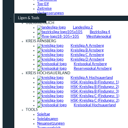
Top-Elf
Zeitreise
Verbesserungen
Ligen & Tools
ÜBERKREISLICH
Landesliga 2
Bezirksliga 4
Westfalenpokal
KREIS ARNSBERG
Kreisliga A Arnsberg
Kreisliga B Arnsberg
Kreisliga C Arnsberg
Kreisliga D Arnsberg
Kreispokal Arnsberg
Reservepokal Arnsberg
KREIS HOCHSAUERLAND
Kreisliga A Hochsauerland
HSK-Kreisliga B (Findungsr. 1)
HSK-Kreisliga B (Findungsr. 2)
HSK-Kreisliga B (Findungsr. 3)
HSK-Kreisliga C (Findungsr. 1)
HSK-Kreisliga C (Findungsr. 2)
Kreispokal Hochsauerland
TOOLS
Spieltag
Spielabsagen
Neuansetzungen