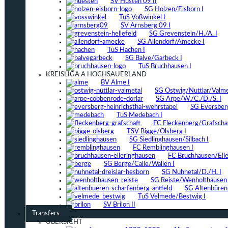
SV Hüsten 09 II
SG Holzen/Eisborn I
TuS Voßwinkel I
SV Arnsberg 09 I
SG Grevenstein/H./A. I
SG Allendorf/Amecke I
TuS Hachen I
SG Balve/Garbeck I
TuS Bruchhausen I
KREISLIGA A HOCHSAUERLAND
BV Alme I
SG Ostwig/Nuttlar/Valmet
SG Arpe/W./C./D./S. I
SG Eversber
TuS Medebach I
FC Fleckenberg/Grafschaf
TSV Bigge/Olsberg I
SG Siedlinghausen/Silbach I
FC Remblinghausen I
FC Bruchhausen/Elle
SG Berge/Calle/Wallen I
SG Nuhnetal/D./H. I
SG Reiste/Wenholthausen 
SG Altenbüren/
TuS Velmede/Bestwig I
SV Brilon II
Transfers
ÜBERSICHT