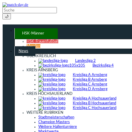
🌙
HSK-Männer
HSK-Frauenfußball
Menden
News
ÜBERKREISLICH
Landesliga 2
Bezirksliga 4
KREIS ARNSBERG
Kreisliga A Arnsberg
Kreisliga B Arnsberg
Kreisliga C Arnsberg
Kreisliga D Arnsberg
KREIS HOCHSAUERLAND
Kreisliga A Hochsauerland
Kreisliga B Hochsauerland
Kreisliga C Hochsauerland
WEITERE RUBRIKEN
Stadtmeisterschaften
Champion Masters
Weitere Hallenturniere
Marktwerte