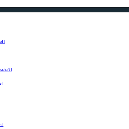
l I
chaft I
 I
 I