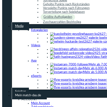
Torreichste Spiele
Geholte Punkte nach Rückständen
Verspielte Punkte nach Führungen
Torverteilung nach Spielphasen
Größte Aufholjagden
Zuschauerzahlen Bezirksliga
Media
Fotogalerien
Videos
Video: Fat
App
Mehr als 7.0
Mehr als 6.000 A
Mehr als 5.000 A
eSports
Spieltag
Mein match-day.de
ACCOUNT
Mein Account