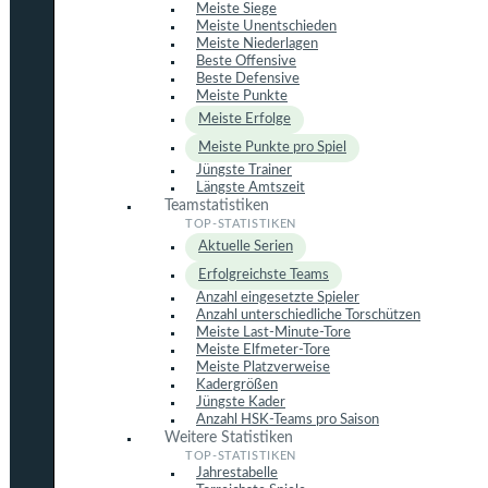
Meiste Siege
Meiste Unentschieden
Meiste Niederlagen
Beste Offensive
Beste Defensive
Meiste Punkte
Meiste Erfolge
Meiste Punkte pro Spiel
Jüngste Trainer
Längste Amtszeit
Teamstatistiken
Aktuelle Serien
Erfolgreichste Teams
Anzahl eingesetzte Spieler
Anzahl unterschiedliche Torschützen
Meiste Last-Minute-Tore
Meiste Elfmeter-Tore
Meiste Platzverweise
Kadergrößen
Jüngste Kader
Anzahl HSK-Teams pro Saison
Weitere Statistiken
Jahrestabelle