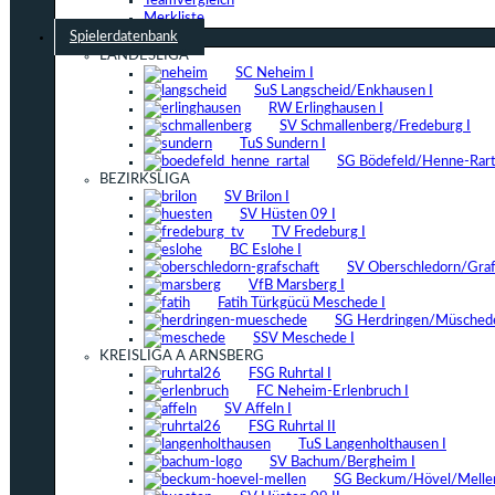
Teamvergleich
Merkliste
Spielerdatenbank
LANDESLIGA
SC Neheim I
SuS Langscheid/Enkhausen I
RW Erlinghausen I
SV Schmallenberg/Fredeburg I
TuS Sundern I
SG Bödefeld/Henne-Rarta
BEZIRKSLIGA
SV Brilon I
SV Hüsten 09 I
TV Fredeburg I
BC Eslohe I
SV Oberschledorn/Grafs
VfB Marsberg I
Fatih Türkgücü Meschede I
SG Herdringen/Müschede
SSV Meschede I
KREISLIGA A ARNSBERG
FSG Ruhrtal I
FC Neheim-Erlenbruch I
SV Affeln I
FSG Ruhrtal II
TuS Langenholthausen I
SV Bachum/Bergheim I
SG Beckum/Hövel/Mellen