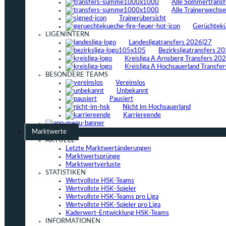
Alle Sommertrans
Alle Trainerwechs
Trainerübersicht
Gerüchtek
LIGENINTERN
Landesligatransfers 2026|27
Bezirksligatransfers 2
Kreisliga A Arnsberg Transfers 20
Kreisliga A Hochsauerland Transfe
BESONDERE TEAMS
Vereinslos
Unbekannt
Pausiert
Nicht im Hochsauerland
Karriereende
Marktwerte
AKTUELL
Letzte Marktwertänderungen
Marktwertsprünge
Marktwertverluste
STATISTIKEN
Wertvollste HSK-Teams
Wertvollste HSK-Spieler
Wertvollste HSK-Teams pro Liga
Wertvollste HSK-Spieler pro Liga
Kaderwert-Entwicklung HSK-Teams
INFORMATIONEN