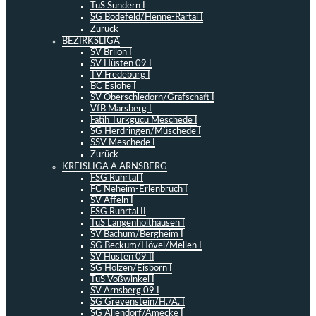
TuS Sundern I
SG Bödefeld/Henne-Rartal I
Zurück
BEZIRKSLIGA
SV Brilon I
SV Hüsten 09 I
TV Fredeburg I
BC Eslohe I
SV Oberschledorn/Grafschaft I
VfB Marsberg I
Fatih Türkgücü Meschede I
SG Herdringen/Müschede I
SSV Meschede I
Zurück
KREISLIGA A ARNSBERG
FSG Ruhrtal I
FC Neheim-Erlenbruch I
SV Affeln I
FSG Ruhrtal II
TuS Langenholthausen I
SV Bachum/Bergheim I
SG Beckum/Hövel/Mellen I
SV Hüsten 09 II
SG Holzen/Eisborn I
TuS Voßwinkel I
SV Arnsberg 09 I
SG Grevenstein/H./A. I
SG Allendorf/Amecke I