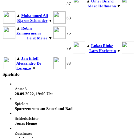
▲
Ömer Birinci
57
Marc Hoffmann
▼
▲
Mohammed Ali
68
Bjarne Schneider
▼
▲
Robin
Zimmermann
75
Felix Meier
▼
▲
Lukas Rinke
79
Lars Hochstein
▼
▲
Jan Eiloff
Alessandro De
83
Lorenzo
▼
Spielinfo
Anstoß
28.09.2022, 19:00 Uhr
Spielort
Sportzentrum am Sauerland-Bad
Schiedsrichter
Jonas Henne
Zuschauer