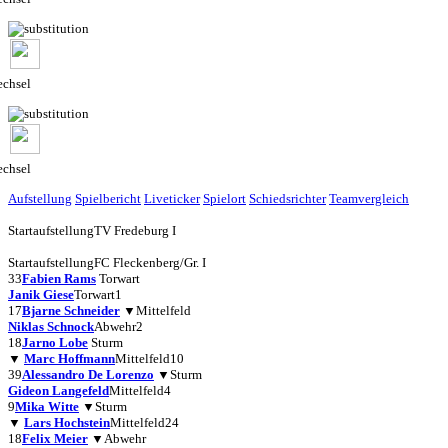
chsel
chsel
Aufstellung
Spielbericht
Liveticker
Spielort
Schiedsrichter
Teamvergleich
Startaufstellung
TV Fredeburg I
Startaufstellung
FC Fleckenberg/Gr. I
33
Fabien Rams
Torwart
Janik Giese
Torwart
1
17
Bjarne Schneider
▼
Mittelfeld
Niklas Schnock
Abwehr
2
18
Jarno Lobe
Sturm
▼
Marc Hoffmann
Mittelfeld
10
39
Alessandro De Lorenzo
▼
Sturm
Gideon Langefeld
Mittelfeld
4
9
Mika Witte
▼
Sturm
▼
Lars Hochstein
Mittelfeld
24
18
Felix Meier
▼
Abwehr