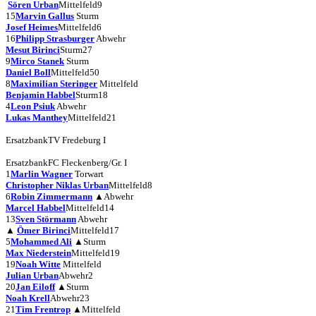
Sören Urban
Mittelfeld
9
15
Marvin Gallus
Sturm
Josef Heimes
Mittelfeld
6
16
Philipp Strasburger
Abwehr
Mesut Birinci
Sturm
27
9
Mirco Stanek
Sturm
Daniel Boll
Mittelfeld
50
8
Maximilian Steringer
Mittelfeld
Benjamin Habbel
Sturm
18
4
Leon Psiuk
Abwehr
Lukas Manthey
Mittelfeld
21
Ersatzbank
TV Fredeburg I
Ersatzbank
FC Fleckenberg/Gr. I
1
Marlin Wagner
Torwart
Christopher Niklas Urban
Mittelfeld
8
6
Robin Zimmermann
▲
Abwehr
Marcel Habbel
Mittelfeld
14
13
Sven Störmann
Abwehr
▲
Ömer Birinci
Mittelfeld
17
5
Mohammed Ali
▲
Sturm
Max Niederstein
Mittelfeld
19
19
Noah Witte
Mittelfeld
Julian Urban
Abwehr
2
20
Jan Eiloff
▲
Sturm
Noah Krell
Abwehr
23
21
Tim Frentrop
▲
Mittelfeld