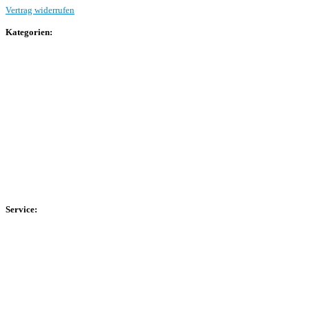
Vertrag widerrufen
Kategorien:
Allgemein
Landesliga 2
Bezirksliga 4
Kreisliga A Arnsberg
Kreisliga A Hochsauerland
Kreisliga B Arnsberg
Kreisliga B Hochsauerland
Kreisliga C Arnsberg
HSK-Kreisliga C West
HSK-Kreisliga C Ost
Kreisliga D Arnsberg
Service:
Spieltag
Spielerdatenbank
Transfers
Marktwerte
Statistiken
Gerüchte