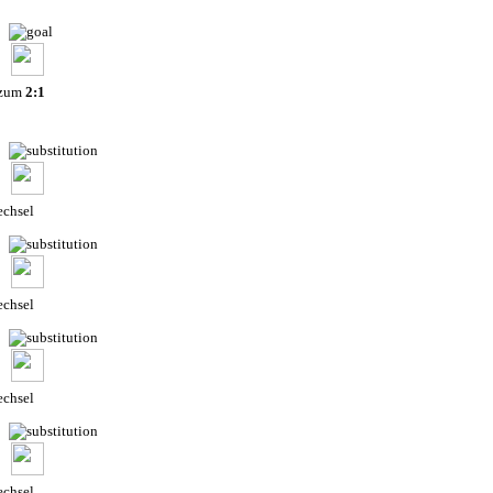
 zum
2:1
chsel
chsel
chsel
chsel