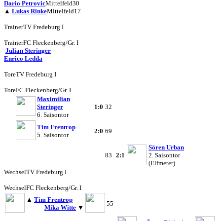
Dario Petrovic
Mittelfeld
30
▲
Lukas Rinke
Mittelfeld
17
Trainer
TV Fredeburg I
Trainer
FC Fleckenberg/Gr. I
Julian Steringer
Enrico Ledda
Tore
TV Fredeburg I
Tore
FC Fleckenberg/Gr. I
Maximilian
Steringer
1:0
32
6. Saisontor
Tim Frentrop
2:0
69
5. Saisontor
Sören Urban
83
2:1
2. Saisontor
(Elfmeter)
Wechsel
TV Fredeburg I
Wechsel
FC Fleckenberg/Gr. I
▲
Tim Frentrop
55
Mika Witte
▼