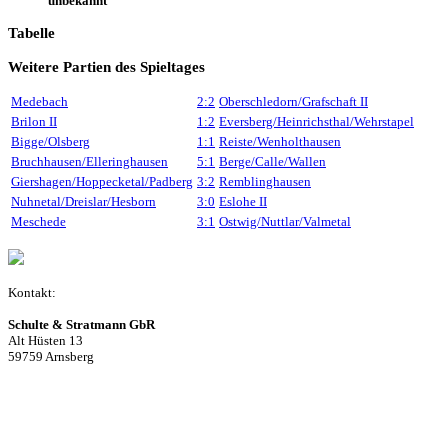
unbekannt
Tabelle
Weitere Partien des Spieltages
Medebach
2:2
Oberschledorn/Grafschaft II
Brilon II
1:2
Eversberg/Heinrichsthal/Wehrstapel
Bigge/Olsberg
1:1
Reiste/Wenholthausen
Bruchhausen/Elleringhausen
5:1
Berge/Calle/Wallen
Giershagen/Hoppecketal/Padberg
3:2
Remblinghausen
Nuhnetal/Dreislar/Hesborn
3:0
Eslohe II
Meschede
3:1
Ostwig/Nuttlar/Valmetal
Kontakt:
Schulte & Stratmann GbR
Alt Hüsten 13
59759 Arnsberg
Beitrag einreichen