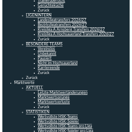
Trainerübersicht
Gerüchteküche
Zurück
LIGENINTERN
Landesligatransfers 2026|27
Bezirksligatransfers 2026|27
Kreisliga A Arnsberg Transfers 2026|27
Kreisliga A Hochsauerland Transfers 2026|27
Zurück
BESONDERE TEAMS
Vereinslos
Unbekannt
Pausiert
Nicht im Hochsauerland
Karriereende
Zurück
Zurück
Marktwerte
AKTUELL
Letzte Marktwertänderungen
Marktwertsprünge
Marktwertverluste
Zurück
STATISTIKEN
Wertvollste HSK-Teams
Wertvollste HSK-Spieler
Wertvollste HSK-Teams pro Liga
Wertvollste HSK-Spieler pro Liga