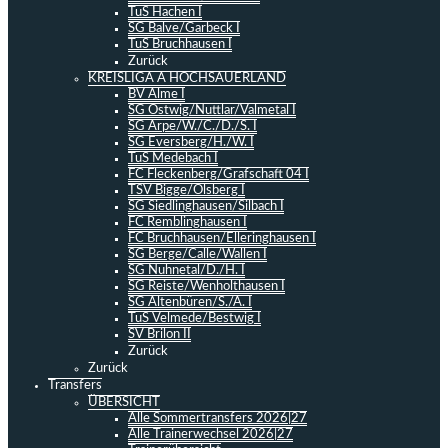
TuS Hachen I
SG Balve/Garbeck I
TuS Bruchhausen I
Zurück
KREISLIGA A HOCHSAUERLAND
BV Alme I
SG Ostwig/Nuttlar/Valmetal I
SG Arpe/W./C./D./S. I
SG Eversberg/H./W. I
TuS Medebach I
FC Fleckenberg/Grafschaft 04 I
TSV Bigge/Olsberg I
SG Siedlinghausen/Silbach I
FC Remblinghausen I
FC Bruchhausen/Elleringhausen I
SG Berge/Calle/Wallen I
SG Nuhnetal/D./H. I
SG Reiste/Wenholthausen I
SG Altenbüren/S./A. I
TuS Velmede/Bestwig I
SV Brilon II
Zurück
Zurück
Transfers
ÜBERSICHT
Alle Sommertransfers 2026|27
Alle Trainerwechsel 2026|27