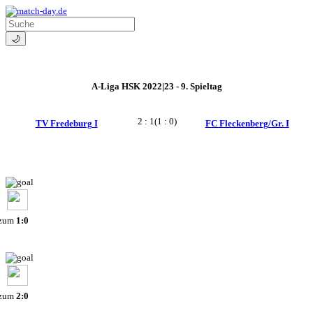
🌙
A-Liga HSK 2022|23 - 9. Spieltag
2 : 1
(1 : 0)
TV Fredeburg I
FC Fleckenberg/Gr. I
 zum
1:0
 zum
2:0