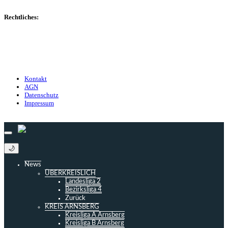
Managerspiel
Rechtliches:
Kontakt
Nutzungsbedingungen
Datenschutz
Impressum
Kontakt
AGN
Datenschutz
Impressum
© 2013 - 2026 match-day.de | Die aktuellsten News des Sauerlandfußballs
🌙
News
ÜBERKREISLICH
Landesliga 2
Bezirksliga 4
Zurück
KREIS ARNSBERG
Kreisliga A Arnsberg
Kreisliga B Arnsberg