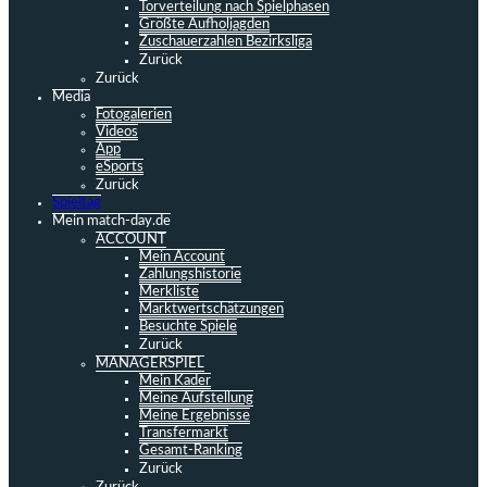
Torverteilung nach Spielphasen
Größte Aufholjagden
Zuschauerzahlen Bezirksliga
Zurück
Zurück
Media
Fotogalerien
Videos
App
eSports
Zurück
Spieltag
Mein match-day.de
ACCOUNT
Mein Account
Zahlungshistorie
Merkliste
Marktwertschätzungen
Besuchte Spiele
Zurück
MANAGERSPIEL
Mein Kader
Meine Aufstellung
Meine Ergebnisse
Transfermarkt
Gesamt-Ranking
Zurück