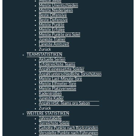
Meiste Siege
Meiste Unentschieden
Meiste Niederlagen
Beste Offensive
Beste Defensive
Meiste Punkte
Meiste Erfolge
Meiste Punkte pro Spiel
Jüngste Trainer
Längste Amtszeit
Zurück
TEAMSTATISTIKEN
Aktuelle Serien
Erfolgreichste Teams
Anzahl eingesetzte Spieler
Anzahl unterschiedliche Torschützen
Meiste Last-Minute-Tore
Meiste Elfmeter-Tore
Meiste Platzverweise
Kadergrößen
Jüngste Kader
Anzahl HSK-Teams pro Saison
Zurück
WEITERE STATISTIKEN
Jahrestabelle
Torreichste Spiele
Geholte Punkte nach Rückständen
Verspielte Punkte nach Führungen