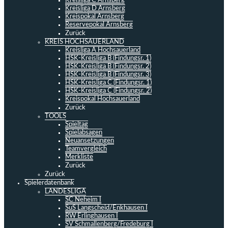
Kreisliga C Arnsberg
Kreisliga D Arnsberg
Kreispokal Arnsberg
Reservepokal Arnsberg
Zurück
KREIS HOCHSAUERLAND
Kreisliga A Hochsauerland
HSK-Kreisliga B (Findungsr. 1)
HSK-Kreisliga B (Findungsr. 2)
HSK-Kreisliga B (Findungsr. 3)
HSK-Kreisliga C (Findungsr. 1)
HSK-Kreisliga C (Findungsr. 2)
Kreispokal Hochsauerland
Zurück
TOOLS
Spieltag
Spielabsagen
Neuansetzungen
Teamvergleich
Merkliste
Zurück
Zurück
Spielerdatenbank
LANDESLIGA
SC Neheim I
SuS Langscheid/Enkhausen I
RW Erlinghausen I
SV Schmallenberg/Fredeburg I