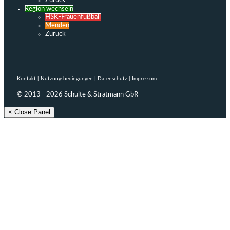
Zurück
Region wechseln
HSK-Frauenfußball
Menden
Zurück
Kontakt
|
Nutzungsbedingungen
|
Datenschutz
|
Impressum
© 2013 - 2026 Schulte & Stratmann GbR
× Close Panel