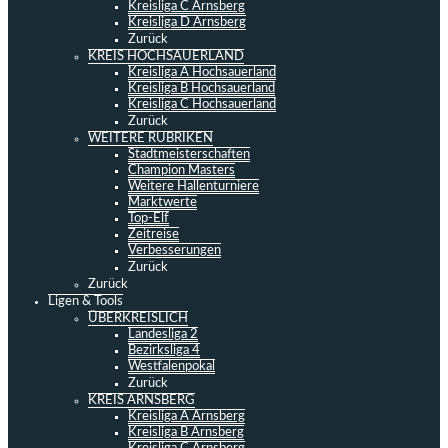
Kreisliga C Arnsberg
Kreisliga D Arnsberg
Zurück
KREIS HOCHSAUERLAND
Kreisliga A Hochsauerland
Kreisliga B Hochsauerland
Kreisliga C Hochsauerland
Zurück
WEITERE RUBRIKEN
Stadtmeisterschaften
Champion Masters
Weitere Hallenturniere
Marktwerte
Top-Elf
Zeitreise
Verbesserungen
Zurück
Zurück
Ligen & Tools
ÜBERKREISLICH
Landesliga 2
Bezirksliga 4
Westfalenpokal
Zurück
KREIS ARNSBERG
Kreisliga A Arnsberg
Kreisliga B Arnsberg