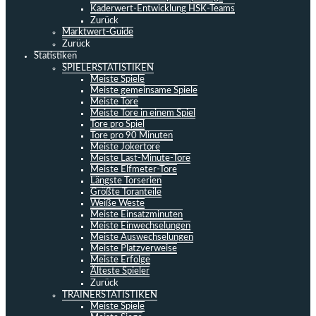
Kaderwert-Entwicklung HSK-Teams
Zurück
Marktwert-Guide
Zurück
Statistiken
SPIELERSTATISTIKEN
Meiste Spiele
Meiste gemeinsame Spiele
Meiste Tore
Meiste Tore in einem Spiel
Tore pro Spiel
Tore pro 90 Minuten
Meiste Jokertore
Meiste Last-Minute-Tore
Meiste Elfmeter-Tore
Längste Torserien
Größte Toranteile
Weiße Weste
Meiste Einsatzminuten
Meiste Einwechselungen
Meiste Auswechselungen
Meiste Platzverweise
Meiste Erfolge
Älteste Spieler
Zurück
TRAINERSTATISTIKEN
Meiste Spiele