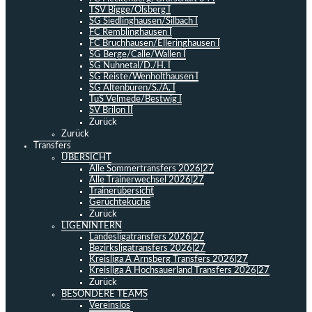
TSV Bigge/Olsberg I
SG Siedlinghausen/Silbach I
FC Remblinghausen I
FC Bruchhausen/Elleringhausen I
SG Berge/Calle/Wallen I
SG Nuhnetal/D./H. I
SG Reiste/Wenholthausen I
SG Altenbüren/S./A. I
TuS Velmede/Bestwig I
SV Brilon II
Zurück
Zurück
Transfers
ÜBERSICHT
Alle Sommertransfers 2026|27
Alle Trainerwechsel 2026|27
Trainerübersicht
Gerüchteküche
Zurück
LIGENINTERN
Landesligatransfers 2026|27
Bezirksligatransfers 2026|27
Kreisliga A Arnsberg Transfers 2026|27
Kreisliga A Hochsauerland Transfers 2026|27
Zurück
BESONDERE TEAMS
Vereinslos