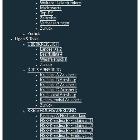
Weitere Hallenturniere
Marktwerte
Top-Elf
Zeitreise
Verbesserungen
Zurück
Zurück
Ligen & Tools
ÜBERKREISLICH
Landesliga 2
Bezirksliga 4
Westfalenpokal
Zurück
KREIS ARNSBERG
Kreisliga A Arnsberg
Kreisliga B Arnsberg
Kreisliga C Arnsberg
Kreisliga D Arnsberg
Kreispokal Arnsberg
Reservepokal Arnsberg
Zurück
KREIS HOCHSAUERLAND
Kreisliga A Hochsauerland
HSK-Kreisliga B (Findungsr. 1)
HSK-Kreisliga B (Findungsr. 2)
HSK-Kreisliga B (Findungsr. 3)
HSK-Kreisliga C (Findungsr. 1)