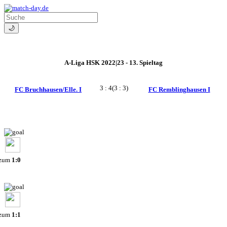
🌙
A-Liga HSK 2022|23 - 13. Spieltag
3 : 4
(3 : 3)
FC Bruchhausen/Elle. I
FC Remblinghausen I
 zum
1:0
 zum
1:1