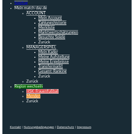
Spieltag
Mein match-day.de
ACCOUNT
Mein Account
Zahlungshistorie
Merkliste
Marktwertschätzungen
Besuchte Spiele
Zurück
MANAGERSPIEL
Mein Kader
Meine Aufstellung
Meine Ergebnisse
Transfermarkt
Gesamt-Ranking
Zurück
Zurück
Region wechseln
HSK-Frauenfußball
Menden
Zurück
Kontakt
|
Nutzungsbedingungen
|
Datenschutz
|
Impressum