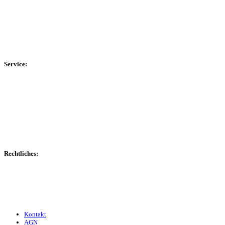
Kreisliga B Hochsauerland
Kreisliga C Arnsberg
HSK-Kreisliga C West
HSK-Kreisliga C Ost
Kreisliga D Arnsberg
Service:
Spieltag
Spielerdatenbank
Transfers
Marktwerte
Statistiken
Gerüchte
Managerspiel
Rechtliches:
Kontakt
Nutzungsbedingungen
Datenschutz
Impressum
Kontakt
AGN