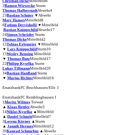
Christian Dicke
Mittelfeld
6
2
Ramon Wiewecke
Sturm
Thomas Halberstadt
Abwehr
4
23
Bastian Schnier
▼
Abwehr
Marc Hanses
Mittelfeld
8
6
Fatlum Dervisholli
▼
Mittelfeld
Bastian Knippschild
Abwehr
17
24
Simon Schröder
Sturm
Thomas Dicke
Mittelfeld
2
13
Tobias Erlemeier
▼
Mittelfeld
▼
Lars Knippschild
Sturm
10
13
Wesley Rensing
Mittelfeld
▼
Thomas Butz
Mittelfeld
17
22
Philipp Kyselka
Sturm
Lukas Tillmann
Mittelfeld
20
34
Bastian Hanfland
Sturm
▼
Marius Richter
Mittelfeld
16
Ersatzbank
FC Bruchhausen/Elle. I
Ersatzbank
FC Remblinghausen I
1
Moritz Wilmes
Torwart
▲
Klaas Rettler
Abwehr
3
14
Niklas Kyselka
▲
Mittelfeld
▲
Daniel Schmitt
Mittelfeld
7
3
Lorenz Körner
▲
Sturm
▲
Jannik Hermes
Mittelfeld
12
20
Konrad Schnurbus
▲
Abwehr