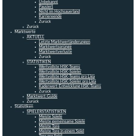
Unbekannt
Pausiert
Nicht im Hochsauerland
Karriereende
Zurück
Zurück
Marktwerte
AKTUELL
Letzte Marktwertänderungen
Marktwertsprünge
Marktwertverluste
Zurück
STATISTIKEN
Wertvollste HSK-Teams
Wertvollste HSK-Spieler
Wertvollste HSK-Teams pro Liga
Wertvollste HSK-Spieler pro Liga
Kaderwert-Entwicklung HSK-Teams
Zurück
Marktwert-Guide
Zurück
Statistiken
SPIELERSTATISTIKEN
Meiste Spiele
Meiste gemeinsame Spiele
Meiste Tore
Meiste Tore in einem Spiel