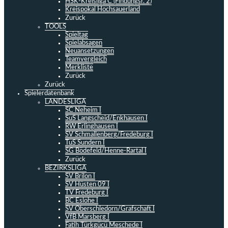
HSK-Kreisliga C (Findungsr. 2)
Kreispokal Hochsauerland
Zurück
TOOLS
Spieltag
Spielabsagen
Neuansetzungen
Teamvergleich
Merkliste
Zurück
Zurück
Spielerdatenbank
LANDESLIGA
SC Neheim I
SuS Langscheid/Enkhausen I
RW Erlinghausen I
SV Schmallenberg/Fredeburg I
TuS Sundern I
SG Bödefeld/Henne-Rartal I
Zurück
BEZIRKSLIGA
SV Brilon I
SV Hüsten 09 I
TV Fredeburg I
BC Eslohe I
SV Oberschledorn/Grafschaft I
VfB Marsberg I
Fatih Türkgücü Meschede I