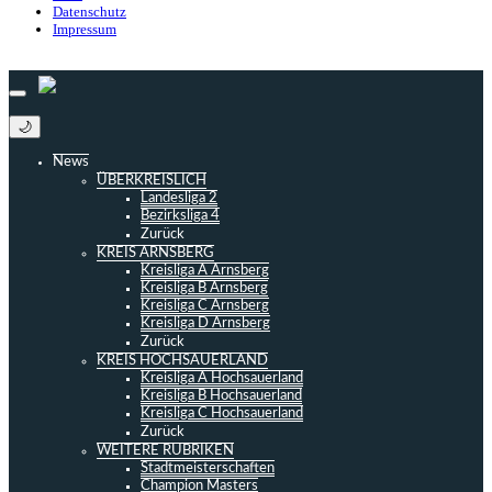
Datenschutz
Impressum
© 2013 - 2026 match-day.de | Die aktuellsten News des Sauerlandfußballs
🌙
News
ÜBERKREISLICH
Landesliga 2
Bezirksliga 4
Zurück
KREIS ARNSBERG
Kreisliga A Arnsberg
Kreisliga B Arnsberg
Kreisliga C Arnsberg
Kreisliga D Arnsberg
Zurück
KREIS HOCHSAUERLAND
Kreisliga A Hochsauerland
Kreisliga B Hochsauerland
Kreisliga C Hochsauerland
Zurück
WEITERE RUBRIKEN
Stadtmeisterschaften
Champion Masters