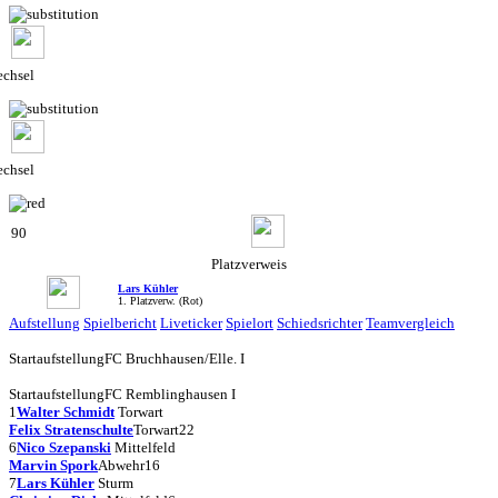
chsel
chsel
90
Platzverweis
Lars Kühler
1. Platzverw. (Rot)
Aufstellung
Spielbericht
Liveticker
Spielort
Schiedsrichter
Teamvergleich
Startaufstellung
FC Bruchhausen/Elle. I
Startaufstellung
FC Remblinghausen I
1
Walter Schmidt
Torwart
Felix Stratenschulte
Torwart
22
6
Nico Szepanski
Mittelfeld
Marvin Spork
Abwehr
16
7
Lars Kühler
Sturm