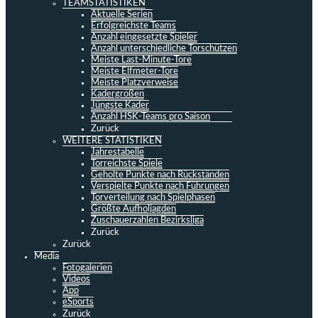
TEAMSTATISTIKEN
Aktuelle Serien
Erfolgreichste Teams
Anzahl eingesetzte Spieler
Anzahl unterschiedliche Torschützen
Meiste Last-Minute-Tore
Meiste Elfmeter-Tore
Meiste Platzverweise
Kadergrößen
Jüngste Kader
Anzahl HSK-Teams pro Saison
Zurück
WEITERE STATISTIKEN
Jahrestabelle
Torreichste Spiele
Geholte Punkte nach Rückständen
Verspielte Punkte nach Führungen
Torverteilung nach Spielphasen
Größte Aufholjagden
Zuschauerzahlen Bezirksliga
Zurück
Zurück
Media
Fotogalerien
Videos
App
eSports
Zurück