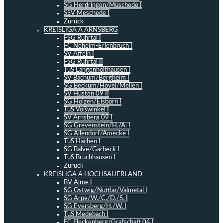
SG Herdringen/Müschede I
SSV Meschede I
Zurück
KREISLIGA A ARNSBERG
FSG Ruhrtal I
FC Neheim-Erlenbruch I
SV Affeln I
FSG Ruhrtal II
TuS Langenholthausen I
SV Bachum/Bergheim I
SG Beckum/Hövel/Mellen I
SV Hüsten 09 II
SG Holzen/Eisborn I
TuS Voßwinkel I
SV Arnsberg 09 I
SG Grevenstein/H./A. I
SG Allendorf/Amecke I
TuS Hachen I
SG Balve/Garbeck I
TuS Bruchhausen I
Zurück
KREISLIGA A HOCHSAUERLAND
BV Alme I
SG Ostwig/Nuttlar/Valmetal I
SG Arpe/W./C./D./S. I
SG Eversberg/H./W. I
TuS Medebach I
FC Fleckenberg/Grafschaft 04 I