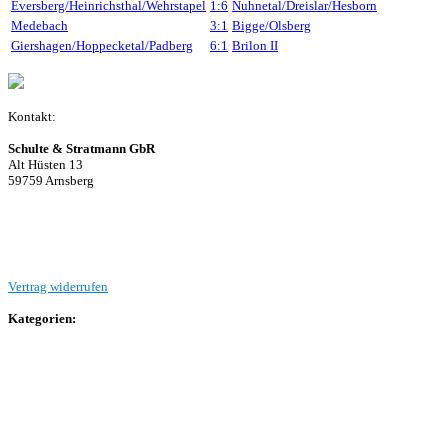
Eversberg/Heinrichsthal/Wehrstapel
1:6
Nuhnetal/Dreislar/Hesborn
Medebach
3:1
Bigge/Olsberg
Giershagen/Hoppecketal/Padberg
6:1
Brilon II
Kontakt:
Schulte & Stratmann GbR
Alt Hüsten 13
59759 Arnsberg
Beitrag einreichen
Vertrag widerrufen
Kategorien:
Allgemein
Landesliga 2
Bezirksliga 4
Kreisliga A Arnsberg
Kreisliga A Hochsauerland
Kreisliga B Arnsberg