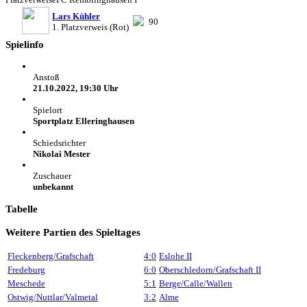
Lars Kühler
90
1. Platzverweis (Rot)
Spielinfo
Anstoß
21.10.2022, 19:30 Uhr
Spielort
Sportplatz Elleringhausen
Schiedsrichter
Nikolai Mester
Zuschauer
unbekannt
Tabelle
Weitere Partien des Spieltages
Fleckenberg/Grafschaft
4:0
Eslohe II
Fredeburg
6:0
Oberschledorn/Grafschaft II
Meschede
5:1
Berge/Calle/Wallen
Ostwig/Nuttlar/Valmetal
3:2
Alme