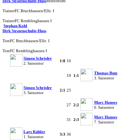
Dirk Stratenschulte-Huss
Mittelfeld
6
Trainer
FC Bruchhausen/Elle. I
Trainer
FC Remblinghausen I
Stephan Kohl
Dirk Stratenschulte-Huss
Tore
FC Bruchhausen/Elle. I
Tore
FC Remblinghausen I
Simon Schröder
1:0
10
2. Saisontor
Thomas Butz
19
1:1
3. Saisontor
Simon Schröder
2:1
25
3. Saisontor
Marc Hanses
27
2:2
6. Saisontor
Marc Hanses
31
2:3
7. Saisontor
Lars Kühler
3:3
36
1. Saisontor