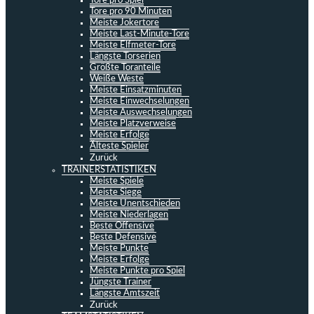
Tore pro Spiel
Tore pro 90 Minuten
Meiste Jokertore
Meiste Last-Minute-Tore
Meiste Elfmeter-Tore
Längste Torserien
Größte Toranteile
Weiße Weste
Meiste Einsatzminuten
Meiste Einwechselungen
Meiste Auswechselungen
Meiste Platzverweise
Meiste Erfolge
Älteste Spieler
Zurück
TRAINERSTATISTIKEN
Meiste Spiele
Meiste Siege
Meiste Unentschieden
Meiste Niederlagen
Beste Offensive
Beste Defensive
Meiste Punkte
Meiste Erfolge
Meiste Punkte pro Spiel
Jüngste Trainer
Längste Amtszeit
Zurück