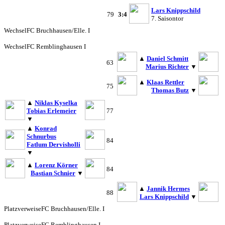
Lars Knippschild
79
3:4
7. Saisontor
Wechsel
FC Bruchhausen/Elle. I
Wechsel
FC Remblinghausen I
▲
Daniel Schmitt
63
Marius Richter
▼
▲
Klaas Rettler
75
Thomas Butz
▼
▲
Niklas Kyselka
Tobias Erlemeier
77
▼
▲
Konrad
Schnurbus
84
Fatlum Dervisholli
▼
▲
Lorenz Körner
84
Bastian Schnier
▼
▲
Jannik Hermes
88
Lars Knippschild
▼
Platzverweise
FC Bruchhausen/Elle. I
Platzverweise
FC Remblinghausen I