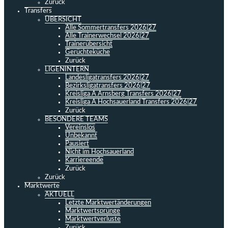
Zurück
Transfers
ÜBERSICHT
Alle Sommertransfers 2026|27
Alle Trainerwechsel 2026|27
Trainerübersicht
Gerüchteküche
Zurück
LIGENINTERN
Landesligatransfers 2026|27
Bezirksligatransfers 2026|27
Kreisliga A Arnsberg Transfers 2026|27
Kreisliga A Hochsauerland Transfers 2026|27
Zurück
BESONDERE TEAMS
Vereinslos
Unbekannt
Pausiert
Nicht im Hochsauerland
Karriereende
Zurück
Zurück
Marktwerte
AKTUELL
Letzte Marktwertänderungen
Marktwertsprünge
Marktwertverluste
Zurück