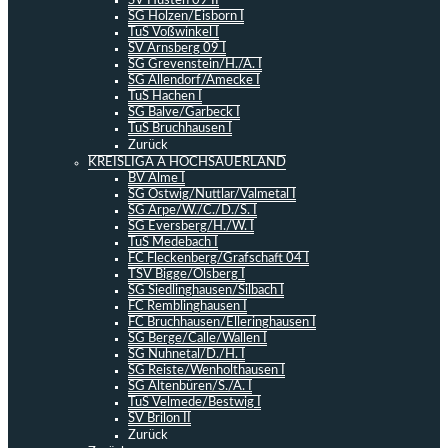
SV Hüsten 09 II
SG Holzen/Eisborn I
TuS Voßwinkel I
SV Arnsberg 09 I
SG Grevenstein/H./A. I
SG Allendorf/Amecke I
TuS Hachen I
SG Balve/Garbeck I
TuS Bruchhausen I
Zurück
KREISLIGA A HOCHSAUERLAND
BV Alme I
SG Ostwig/Nuttlar/Valmetal I
SG Arpe/W./C./D./S. I
SG Eversberg/H./W. I
TuS Medebach I
FC Fleckenberg/Grafschaft 04 I
TSV Bigge/Olsberg I
SG Siedlinghausen/Silbach I
FC Remblinghausen I
FC Bruchhausen/Elleringhausen I
SG Berge/Calle/Wallen I
SG Nuhnetal/D./H. I
SG Reiste/Wenholthausen I
SG Altenbüren/S./A. I
TuS Velmede/Bestwig I
SV Brilon II
Zurück