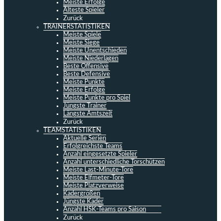
Meiste Erfolge
Älteste Spieler
Zurück
TRAINERSTATISTIKEN
Meiste Spiele
Meiste Siege
Meiste Unentschieden
Meiste Niederlagen
Beste Offensive
Beste Defensive
Meiste Punkte
Meiste Erfolge
Meiste Punkte pro Spiel
Jüngste Trainer
Längste Amtszeit
Zurück
TEAMSTATISTIKEN
Aktuelle Serien
Erfolgreichste Teams
Anzahl eingesetzte Spieler
Anzahl unterschiedliche Torschützen
Meiste Last-Minute-Tore
Meiste Elfmeter-Tore
Meiste Platzverweise
Kadergrößen
Jüngste Kader
Anzahl HSK-Teams pro Saison
Zurück