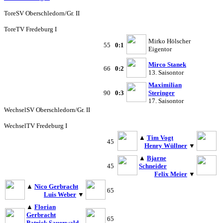
Tore
SV Oberschledorn/Gr. II
Tore
TV Fredeburg I
Mirko Hölscher
55
0:1
Eigentor
Mirco Stanek
66
0:2
13. Saisontor
Maximilian
90
0:3
Steringer
17. Saisontor
Wechsel
SV Oberschledorn/Gr. II
Wechsel
TV Fredeburg I
▲
Tim Vogt
45
Henry Wüllner
▼
▲
Bjarne
45
Schneider
Felix Meier
▼
▲
Nico Gerbracht
65
Luis Weber
▼
▲
Florian
Gerbracht
65
Patrick Sauerwald