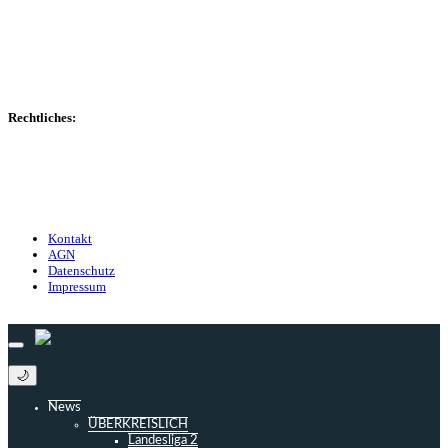
Transfers
Marktwerte
Statistiken
Gerüchte
Managerspiel
Rechtliches:
Kontakt
Nutzungsbedingungen
Datenschutz
Impressum
Kontakt
AGN
Datenschutz
Impressum
© 2013 - 2026 match-day.de | Die aktuellsten News des Sauerlandfußballs
🌙
News
ÜBERKREISLICH
Landesliga 2