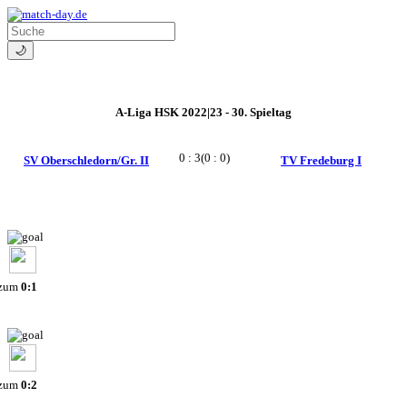
🌙
A-Liga HSK 2022|23 - 30. Spieltag
0 : 3
(0 : 0)
SV Oberschledorn/Gr. II
TV Fredeburg I
 zum
0:1
 zum
0:2