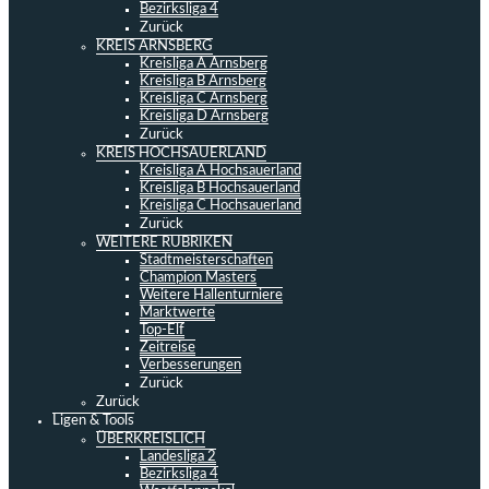
Bezirksliga 4
Zurück
KREIS ARNSBERG
Kreisliga A Arnsberg
Kreisliga B Arnsberg
Kreisliga C Arnsberg
Kreisliga D Arnsberg
Zurück
KREIS HOCHSAUERLAND
Kreisliga A Hochsauerland
Kreisliga B Hochsauerland
Kreisliga C Hochsauerland
Zurück
WEITERE RUBRIKEN
Stadtmeisterschaften
Champion Masters
Weitere Hallenturniere
Marktwerte
Top-Elf
Zeitreise
Verbesserungen
Zurück
Zurück
Ligen & Tools
ÜBERKREISLICH
Landesliga 2
Bezirksliga 4