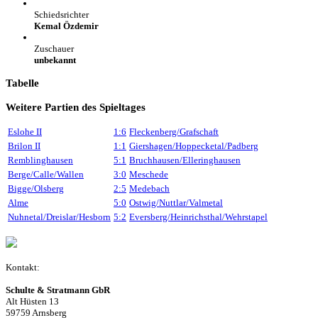
Schiedsrichter
Kemal Özdemir
Zuschauer
unbekannt
Tabelle
Weitere Partien des Spieltages
Eslohe II
1:6
Fleckenberg/Grafschaft
Brilon II
1:1
Giershagen/Hoppecketal/Padberg
Remblinghausen
5:1
Bruchhausen/Elleringhausen
Berge/Calle/Wallen
3:0
Meschede
Bigge/Olsberg
2:5
Medebach
Alme
5:0
Ostwig/Nuttlar/Valmetal
Nuhnetal/Dreislar/Hesborn
5:2
Eversberg/Heinrichsthal/Wehrstapel
Kontakt:
Schulte & Stratmann GbR
Alt Hüsten 13
59759 Arnsberg