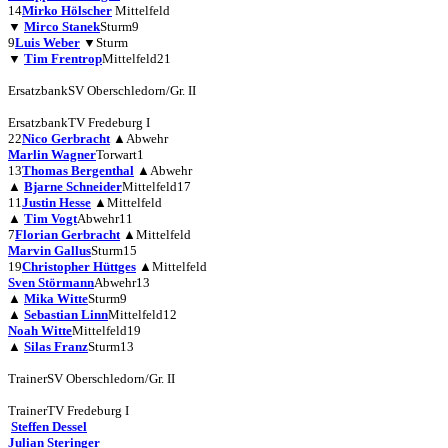
14
Mirko Hölscher
Mittelfeld
▼
Mirco Stanek
Sturm
9
9
Luis Weber
▼
Sturm
▼
Tim Frentrop
Mittelfeld
21
Ersatzbank
SV Oberschledorn/Gr. II
Ersatzbank
TV Fredeburg I
22
Nico Gerbracht
▲
Abwehr
Marlin Wagner
Torwart
1
13
Thomas Bergenthal
▲
Abwehr
▲
Bjarne Schneider
Mittelfeld
17
11
Justin Hesse
▲
Mittelfeld
▲
Tim Vogt
Abwehr
11
7
Florian Gerbracht
▲
Mittelfeld
Marvin Gallus
Sturm
15
19
Christopher Hüttges
▲
Mittelfeld
Sven Störmann
Abwehr
13
▲
Mika Witte
Sturm
9
▲
Sebastian Linn
Mittelfeld
12
Noah Witte
Mittelfeld
19
▲
Silas Franz
Sturm
13
Trainer
SV Oberschledorn/Gr. II
Trainer
TV Fredeburg I
Steffen Dessel
Julian Steringer