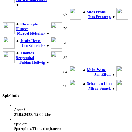
▼
▲
Silas Franz
67
Tim Frentrop
▼
▲
Christopher
Hüttges
70
Marcel Hölscher
▼
▲
Justin Hesse
78
Jan Schneider
▼
▲
Thomas
Bergenthal
82
Fabian Hellwig
▼
▲
Mika Witte
84
Jan Eiloff
▼
▲
Sebastian Linn
90
Mirco Stanek
▼
Spielinfo
Anstoß
21.05.2023, 15:00 Uhr
Spielort
Sportplatz Titmaringhausen