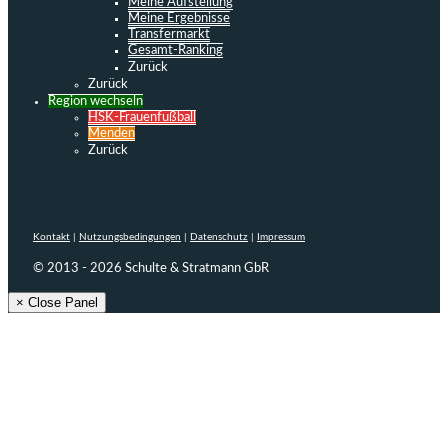
Meine Aufstellung
Meine Ergebnisse
Transfermarkt
Gesamt-Ranking
Zurück
Zurück
Region wechseln
HSK-Frauenfußball
Menden
Zurück
Kontakt
|
Nutzungsbedingungen
|
Datenschutz
|
Impressum
© 2013 - 2026 Schulte & Stratmann GbR
× Close Panel