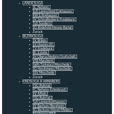
LANDESLIGA
SC Neheim I
SuS Langscheid/Enkhausen I
RW Erlinghausen I
SV Schmallenberg/Fredeburg I
TuS Sundern I
SG Bödefeld/Henne-Rartal I
Zurück
BEZIRKSLIGA
SV Brilon I
SV Hüsten 09 I
TV Fredeburg I
BC Eslohe I
SV Oberschledorn/Grafschaft I
VfB Marsberg I
Fatih Türkgücü Meschede I
SG Herdringen/Müschede I
SSV Meschede I
Zurück
KREISLIGA A ARNSBERG
FSG Ruhrtal I
FC Neheim-Erlenbruch I
SV Affeln I
FSG Ruhrtal II
TuS Langenholthausen I
SV Bachum/Bergheim I
SG Beckum/Hövel/Mellen I