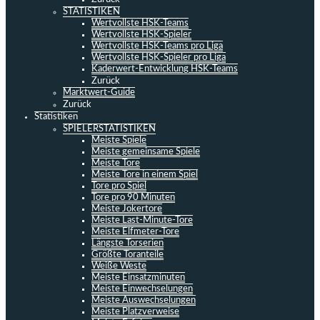
STATISTIKEN
Wertvollste HSK-Teams
Wertvollste HSK-Spieler
Wertvollste HSK-Teams pro Liga
Wertvollste HSK-Spieler pro Liga
Kaderwert-Entwicklung HSK-Teams
Zurück
Marktwert-Guide
Zurück
Statistiken
SPIELERSTATISTIKEN
Meiste Spiele
Meiste gemeinsame Spiele
Meiste Tore
Meiste Tore in einem Spiel
Tore pro Spiel
Tore pro 90 Minuten
Meiste Jokertore
Meiste Last-Minute-Tore
Meiste Elfmeter-Tore
Längste Torserien
Größte Toranteile
Weiße Weste
Meiste Einsatzminuten
Meiste Einwechselungen
Meiste Auswechselungen
Meiste Platzverweise