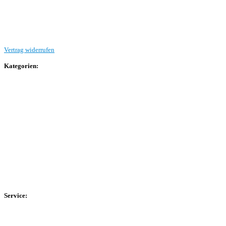
Beitrag einreichen
Vertrag widerrufen
Kategorien:
Allgemein
Landesliga 2
Bezirksliga 4
Kreisliga A Arnsberg
Kreisliga A Hochsauerland
Kreisliga B Arnsberg
Kreisliga B Hochsauerland
Kreisliga C Arnsberg
HSK-Kreisliga C West
HSK-Kreisliga C Ost
Kreisliga D Arnsberg
Service:
Spieltag
Spielerdatenbank