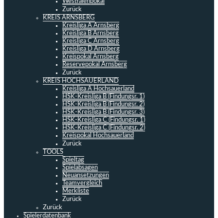
Westfalenpokal
Zurück
KREIS ARNSBERG
Kreisliga A Arnsberg
Kreisliga B Arnsberg
Kreisliga C Arnsberg
Kreisliga D Arnsberg
Kreispokal Arnsberg
Reservepokal Arnsberg
Zurück
KREIS HOCHSAUERLAND
Kreisliga A Hochsauerland
HSK-Kreisliga B (Findungsr. 1)
HSK-Kreisliga B (Findungsr. 2)
HSK-Kreisliga B (Findungsr. 3)
HSK-Kreisliga C (Findungsr. 1)
HSK-Kreisliga C (Findungsr. 2)
Kreispokal Hochsauerland
Zurück
TOOLS
Spieltag
Spielabsagen
Neuansetzungen
Teamvergleich
Merkliste
Zurück
Zurück
Spielerdatenbank