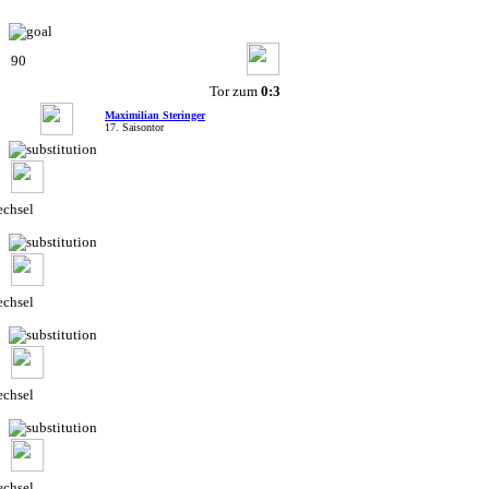
90
Tor zum
0:3
Maximilian Steringer
17. Saisontor
chsel
chsel
chsel
chsel