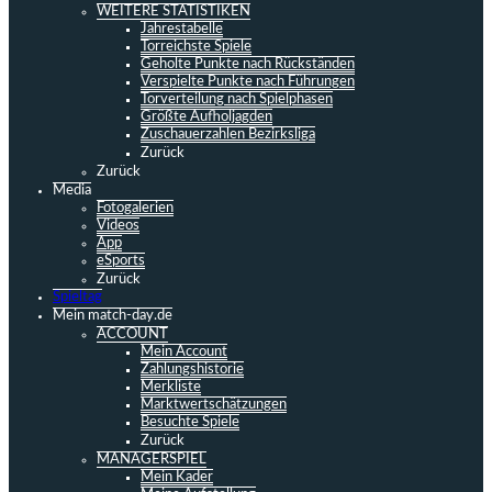
WEITERE STATISTIKEN
Jahrestabelle
Torreichste Spiele
Geholte Punkte nach Rückständen
Verspielte Punkte nach Führungen
Torverteilung nach Spielphasen
Größte Aufholjagden
Zuschauerzahlen Bezirksliga
Zurück
Zurück
Media
Fotogalerien
Videos
App
eSports
Zurück
Spieltag
Mein match-day.de
ACCOUNT
Mein Account
Zahlungshistorie
Merkliste
Marktwertschätzungen
Besuchte Spiele
Zurück
MANAGERSPIEL
Mein Kader