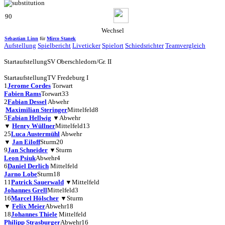
90
Wechsel
Sebastian Linn
für
Mirco Stanek
Aufstellung
Spielbericht
Liveticker
Spielort
Schiedsrichter
Teamvergleich
Startaufstellung
SV Oberschledorn/Gr. II
Startaufstellung
TV Fredeburg I
1
Jerome Cordes
Torwart
Fabien Rams
Torwart
33
2
Fabian Dessel
Abwehr
Maximilian Steringer
Mittelfeld
8
5
Fabian Hellwig
▼
Abwehr
▼
Henry Wüllner
Mittelfeld
13
25
Luca Austermühl
Abwehr
▼
Jan Eiloff
Sturm
20
9
Jan Schneider
▼
Sturm
Leon Psiuk
Abwehr
4
6
Daniel Derlich
Mittelfeld
Jarno Lobe
Sturm
18
11
Patrick Sauerwald
▼
Mittelfeld
Johannes Grell
Mittelfeld
3
16
Marcel Hölscher
▼
Sturm
▼
Felix Meier
Abwehr
18
18
Johannes Thiele
Mittelfeld
Philipp Strasburger
Abwehr
16