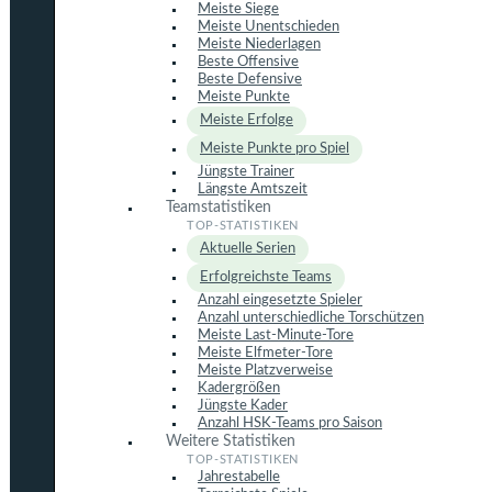
Meiste Siege
Meiste Unentschieden
Meiste Niederlagen
Beste Offensive
Beste Defensive
Meiste Punkte
Meiste Erfolge
Meiste Punkte pro Spiel
Jüngste Trainer
Längste Amtszeit
Teamstatistiken
Aktuelle Serien
Erfolgreichste Teams
Anzahl eingesetzte Spieler
Anzahl unterschiedliche Torschützen
Meiste Last-Minute-Tore
Meiste Elfmeter-Tore
Meiste Platzverweise
Kadergrößen
Jüngste Kader
Anzahl HSK-Teams pro Saison
Weitere Statistiken
Jahrestabelle