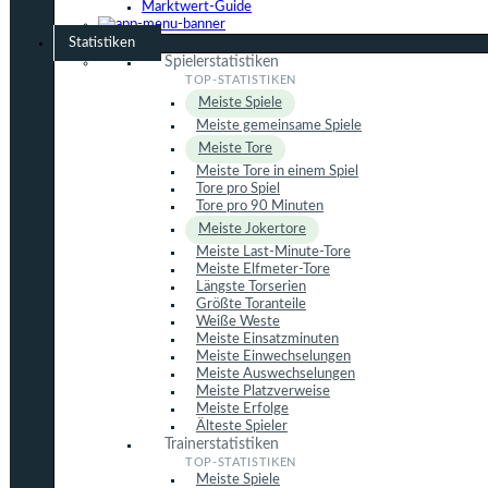
Marktwert-Guide
Statistiken
Spielerstatistiken
Meiste Spiele
Meiste gemeinsame Spiele
Meiste Tore
Meiste Tore in einem Spiel
Tore pro Spiel
Tore pro 90 Minuten
Meiste Jokertore
Meiste Last-Minute-Tore
Meiste Elfmeter-Tore
Längste Torserien
Größte Toranteile
Weiße Weste
Meiste Einsatzminuten
Meiste Einwechselungen
Meiste Auswechselungen
Meiste Platzverweise
Meiste Erfolge
Älteste Spieler
Trainerstatistiken
Meiste Spiele