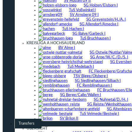
SV Hüsten 09 II
SG Holzen/Eisborn I
TuS Voßwinkel I
SV Arnsberg 09 I
SG Grevenstein/H./A. I
SG Allendorf/Amecke I
TuS Hachen I
SG Balve/Garbeck I
TuS Bruchhausen I
KREISLIGA A HOCHSAUERLAND
BV Alme I
SG Ostwig/Nuttlar/Valmet
SG Arpe/W./C./D./S. I
SG Eversber
TuS Medebach I
FC Fleckenberg/Grafschaf
TSV Bigge/Olsberg I
SG Siedlinghausen/Silbach I
FC Remblinghausen I
FC Bruchhausen/Elle
SG Berge/Calle/Wallen I
SG Nuhnetal/D./H. I
SG Reiste/Wenholthausen 
SG Altenbüren/
TuS Velmede/Bestwig I
SV Brilon II
Transfers
ÜBERSICHT