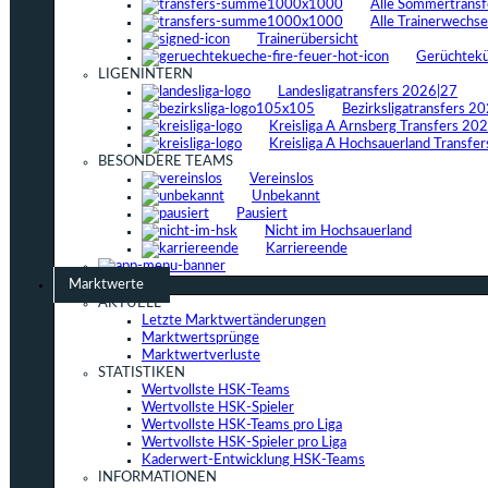
Alle Sommertrans
Alle Trainerwechs
Trainerübersicht
Gerüchtek
LIGENINTERN
Landesligatransfers 2026|27
Bezirksligatransfers 2
Kreisliga A Arnsberg Transfers 20
Kreisliga A Hochsauerland Transfe
BESONDERE TEAMS
Vereinslos
Unbekannt
Pausiert
Nicht im Hochsauerland
Karriereende
Marktwerte
AKTUELL
Letzte Marktwertänderungen
Marktwertsprünge
Marktwertverluste
STATISTIKEN
Wertvollste HSK-Teams
Wertvollste HSK-Spieler
Wertvollste HSK-Teams pro Liga
Wertvollste HSK-Spieler pro Liga
Kaderwert-Entwicklung HSK-Teams
INFORMATIONEN