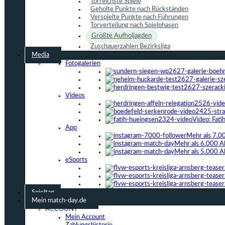
Torreichste Spiele
Geholte Punkte nach Rückständen
Verspielte Punkte nach Führungen
Torverteilung nach Spielphasen
Größte Aufholjagden
Zuschauerzahlen Bezirksliga
Media
Fotogalerien
Videos
Video: Fat
App
Mehr als 7.0
Mehr als 6.000 A
Mehr als 5.000 A
eSports
Spieltag
Mein match-day.de
ACCOUNT
Mein Account