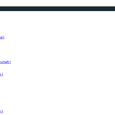
l I
chaft I
 I
 I