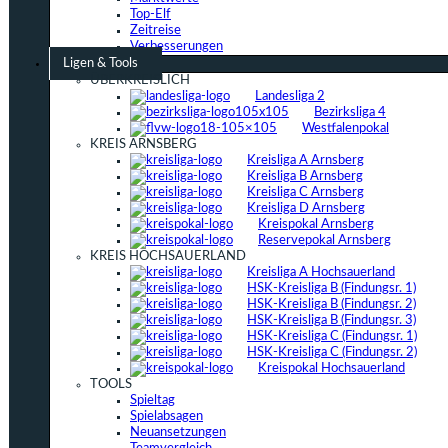
Top-Elf
Zeitreise
Verbesserungen
Ligen & Tools
ÜBERKREISLICH
Landesliga 2
Bezirksliga 4
Westfalenpokal
KREIS ARNSBERG
Kreisliga A Arnsberg
Kreisliga B Arnsberg
Kreisliga C Arnsberg
Kreisliga D Arnsberg
Kreispokal Arnsberg
Reservepokal Arnsberg
KREIS HOCHSAUERLAND
Kreisliga A Hochsauerland
HSK-Kreisliga B (Findungsr. 1)
HSK-Kreisliga B (Findungsr. 2)
HSK-Kreisliga B (Findungsr. 3)
HSK-Kreisliga C (Findungsr. 1)
HSK-Kreisliga C (Findungsr. 2)
Kreispokal Hochsauerland
TOOLS
Spieltag
Spielabsagen
Neuansetzungen