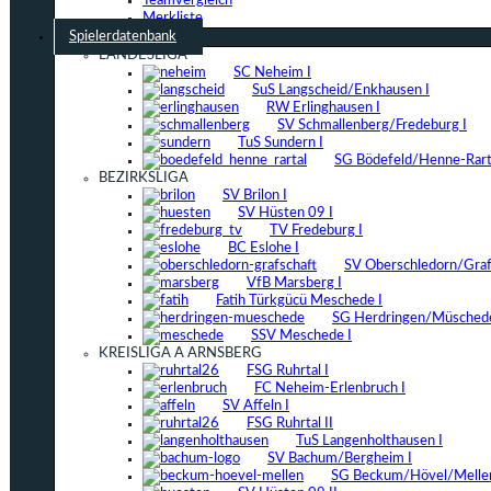
Teamvergleich
Merkliste
Spielerdatenbank
LANDESLIGA
SC Neheim I
SuS Langscheid/Enkhausen I
RW Erlinghausen I
SV Schmallenberg/Fredeburg I
TuS Sundern I
SG Bödefeld/Henne-Rarta
BEZIRKSLIGA
SV Brilon I
SV Hüsten 09 I
TV Fredeburg I
BC Eslohe I
SV Oberschledorn/Grafs
VfB Marsberg I
Fatih Türkgücü Meschede I
SG Herdringen/Müschede
SSV Meschede I
KREISLIGA A ARNSBERG
FSG Ruhrtal I
FC Neheim-Erlenbruch I
SV Affeln I
FSG Ruhrtal II
TuS Langenholthausen I
SV Bachum/Bergheim I
SG Beckum/Hövel/Mellen