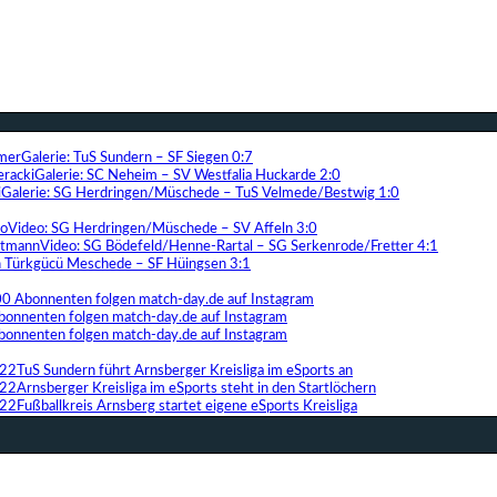
Galerie: TuS Sundern – SF Siegen 0:7
Galerie: SC Neheim – SV Westfalia Huckarde 2:0
Galerie: SG Herdringen/Müschede – TuS Velmede/Bestwig 1:0
Video: SG Herdringen/Müschede – SV Affeln 3:0
Video: SG Bödefeld/Henne-Rartal – SG Serkenrode/Fretter 4:1
ih Türkgücü Meschede – SF Hüingsen 3:1
00 Abonnenten folgen match-day.de auf Instagram
bonnenten folgen match-day.de auf Instagram
bonnenten folgen match-day.de auf Instagram
TuS Sundern führt Arnsberger Kreisliga im eSports an
Arnsberger Kreisliga im eSports steht in den Startlöchern
Fußballkreis Arnsberg startet eigene eSports Kreisliga