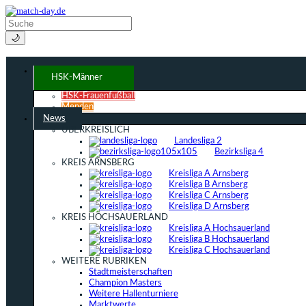
🌙
HSK-Männer
HSK-Frauenfußball
Menden
News
ÜBERKREISLICH
Landesliga 2
Bezirksliga 4
KREIS ARNSBERG
Kreisliga A Arnsberg
Kreisliga B Arnsberg
Kreisliga C Arnsberg
Kreisliga D Arnsberg
KREIS HOCHSAUERLAND
Kreisliga A Hochsauerland
Kreisliga B Hochsauerland
Kreisliga C Hochsauerland
WEITERE RUBRIKEN
Stadtmeisterschaften
Champion Masters
Weitere Hallenturniere
Marktwerte