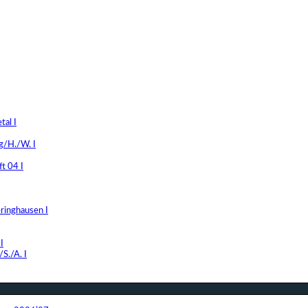
al I
g/H./W. I
t 04 I
ringhausen I
I
S./A. I