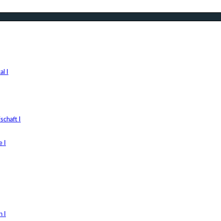
l I
chaft I
 I
 I