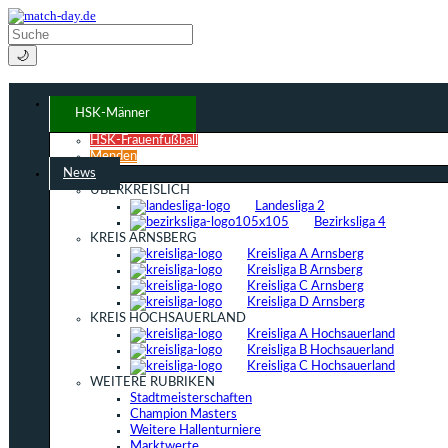
🌙
HSK-Männer
HSK-Frauenfußball
Menden
News
ÜBERKREISLICH
Landesliga 2
Bezirksliga 4
KREIS ARNSBERG
Kreisliga A Arnsberg
Kreisliga B Arnsberg
Kreisliga C Arnsberg
Kreisliga D Arnsberg
KREIS HOCHSAUERLAND
Kreisliga A Hochsauerland
Kreisliga B Hochsauerland
Kreisliga C Hochsauerland
WEITERE RUBRIKEN
Stadtmeisterschaften
Champion Masters
Weitere Hallenturniere
Marktwerte