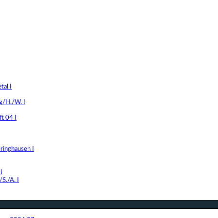
al I
g/H./W. I
t 04 I
ringhausen I
I
S./A. I