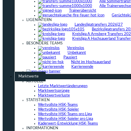
Alle Sommertrans
Alle Trainerwechs
Trainerübersicht
Gerüchtek
LIGENINTERN
Landesligatransfers 2026|27
Bezirksligatransfers 2
Kreisliga A Arnsberg Transfers 20
Kreisliga A Hochsauerland Transfe
BESONDERE TEAMS
Vereinslos
Unbekannt
Pausiert
Nicht im Hochsauerland
Karriereende
Marktwerte
AKTUELL
Letzte Marktwertänderungen
Marktwertsprünge
Marktwertverluste
STATISTIKEN
Wertvollste HSK-Teams
Wertvollste HSK-Spieler
Wertvollste HSK-Teams pro Liga
Wertvollste HSK-Spieler pro Liga
Kaderwert-Entwicklung HSK-Teams
INFORMATIONEN