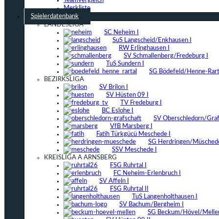
Teamvergleich
Merkliste
Spielerdatenbank
LANDESLIGA
SC Neheim I
SuS Langscheid/Enkhausen I
RW Erlinghausen I
SV Schmallenberg/Fredeburg I
TuS Sundern I
SG Bödefeld/Henne-Rarta
BEZIRKSLIGA
SV Brilon I
SV Hüsten 09 I
TV Fredeburg I
BC Eslohe I
SV Oberschledorn/Grafs
VfB Marsberg I
Fatih Türkgücü Meschede I
SG Herdringen/Müschede
SSV Meschede I
KREISLIGA A ARNSBERG
FSG Ruhrtal I
FC Neheim-Erlenbruch I
SV Affeln I
FSG Ruhrtal II
TuS Langenholthausen I
SV Bachum/Bergheim I
SG Beckum/Hövel/Mellen