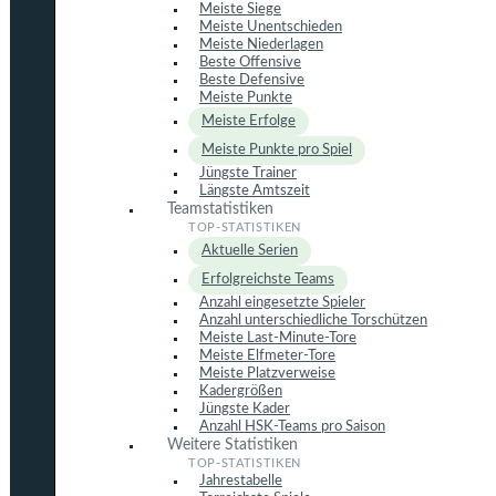
Meiste Siege
Meiste Unentschieden
Meiste Niederlagen
Beste Offensive
Beste Defensive
Meiste Punkte
Meiste Erfolge
Meiste Punkte pro Spiel
Jüngste Trainer
Längste Amtszeit
Teamstatistiken
Aktuelle Serien
Erfolgreichste Teams
Anzahl eingesetzte Spieler
Anzahl unterschiedliche Torschützen
Meiste Last-Minute-Tore
Meiste Elfmeter-Tore
Meiste Platzverweise
Kadergrößen
Jüngste Kader
Anzahl HSK-Teams pro Saison
Weitere Statistiken
Jahrestabelle