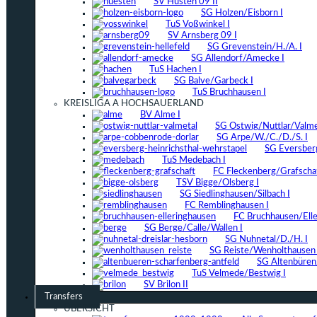
SV Hüsten 09 II
SG Holzen/Eisborn I
TuS Voßwinkel I
SV Arnsberg 09 I
SG Grevenstein/H./A. I
SG Allendorf/Amecke I
TuS Hachen I
SG Balve/Garbeck I
TuS Bruchhausen I
KREISLIGA A HOCHSAUERLAND
BV Alme I
SG Ostwig/Nuttlar/Valmet
SG Arpe/W./C./D./S. I
SG Eversber
TuS Medebach I
FC Fleckenberg/Grafschaf
TSV Bigge/Olsberg I
SG Siedlinghausen/Silbach I
FC Remblinghausen I
FC Bruchhausen/Elle
SG Berge/Calle/Wallen I
SG Nuhnetal/D./H. I
SG Reiste/Wenholthausen 
SG Altenbüren/
TuS Velmede/Bestwig I
SV Brilon II
Transfers
ÜBERSICHT