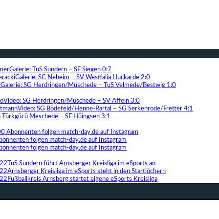
Galerie: TuS Sundern – SF Siegen 0:7
Galerie: SC Neheim – SV Westfalia Huckarde 2:0
Galerie: SG Herdringen/Müschede – TuS Velmede/Bestwig 1:0
Video: SG Herdringen/Müschede – SV Affeln 3:0
Video: SG Bödefeld/Henne-Rartal – SG Serkenrode/Fretter 4:1
ih Türkgücü Meschede – SF Hüingsen 3:1
00 Abonnenten folgen match-day.de auf Instagram
bonnenten folgen match-day.de auf Instagram
bonnenten folgen match-day.de auf Instagram
TuS Sundern führt Arnsberger Kreisliga im eSports an
Arnsberger Kreisliga im eSports steht in den Startlöchern
Fußballkreis Arnsberg startet eigene eSports Kreisliga