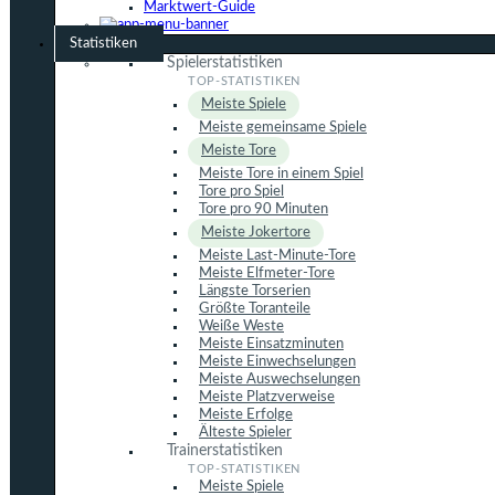
Marktwert-Guide
Statistiken
Spielerstatistiken
Meiste Spiele
Meiste gemeinsame Spiele
Meiste Tore
Meiste Tore in einem Spiel
Tore pro Spiel
Tore pro 90 Minuten
Meiste Jokertore
Meiste Last-Minute-Tore
Meiste Elfmeter-Tore
Längste Torserien
Größte Toranteile
Weiße Weste
Meiste Einsatzminuten
Meiste Einwechselungen
Meiste Auswechselungen
Meiste Platzverweise
Meiste Erfolge
Älteste Spieler
Trainerstatistiken
Meiste Spiele