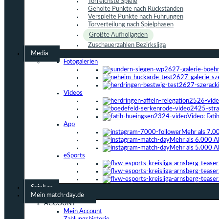
Torreichste Spiele
Geholte Punkte nach Rückständen
Verspielte Punkte nach Führungen
Torverteilung nach Spielphasen
Größte Aufholjagden
Zuschauerzahlen Bezirksliga
Media
Fotogalerien
Videos
Video: Fat
App
Mehr als 7.0
Mehr als 6.000 A
Mehr als 5.000 A
eSports
Spieltag
Mein match-day.de
ACCOUNT
Mein Account