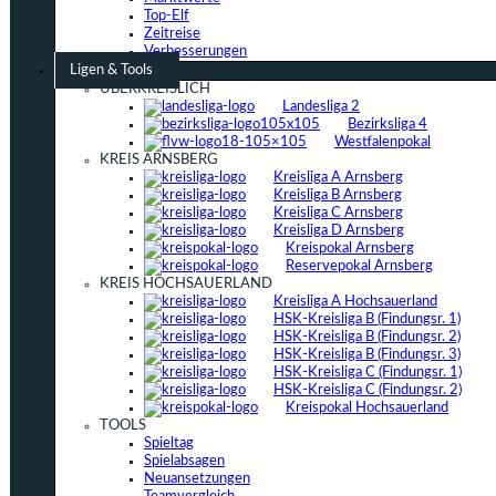
Top-Elf
Zeitreise
Verbesserungen
Ligen & Tools
ÜBERKREISLICH
Landesliga 2
Bezirksliga 4
Westfalenpokal
KREIS ARNSBERG
Kreisliga A Arnsberg
Kreisliga B Arnsberg
Kreisliga C Arnsberg
Kreisliga D Arnsberg
Kreispokal Arnsberg
Reservepokal Arnsberg
KREIS HOCHSAUERLAND
Kreisliga A Hochsauerland
HSK-Kreisliga B (Findungsr. 1)
HSK-Kreisliga B (Findungsr. 2)
HSK-Kreisliga B (Findungsr. 3)
HSK-Kreisliga C (Findungsr. 1)
HSK-Kreisliga C (Findungsr. 2)
Kreispokal Hochsauerland
TOOLS
Spieltag
Spielabsagen
Neuansetzungen