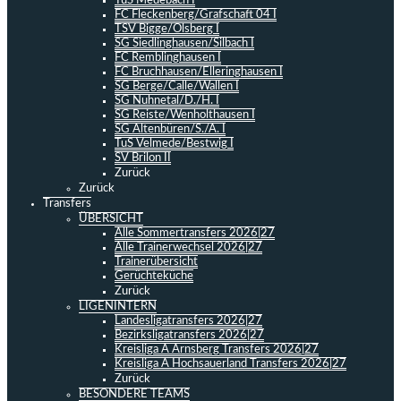
TuS Medebach I
FC Fleckenberg/Grafschaft 04 I
TSV Bigge/Olsberg I
SG Siedlinghausen/Silbach I
FC Remblinghausen I
FC Bruchhausen/Elleringhausen I
SG Berge/Calle/Wallen I
SG Nuhnetal/D./H. I
SG Reiste/Wenholthausen I
SG Altenbüren/S./A. I
TuS Velmede/Bestwig I
SV Brilon II
Zurück
Zurück
Transfers
ÜBERSICHT
Alle Sommertransfers 2026|27
Alle Trainerwechsel 2026|27
Trainerübersicht
Gerüchteküche
Zurück
LIGENINTERN
Landesligatransfers 2026|27
Bezirksligatransfers 2026|27
Kreisliga A Arnsberg Transfers 2026|27
Kreisliga A Hochsauerland Transfers 2026|27
Zurück
BESONDERE TEAMS