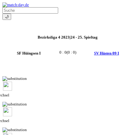
🌙
Bezirksliga 4 2023|24 - 25. Spieltag
0 : 0
(0 : 0)
SF Hüingsen I
SV Hüsten 09 I
chsel
chsel