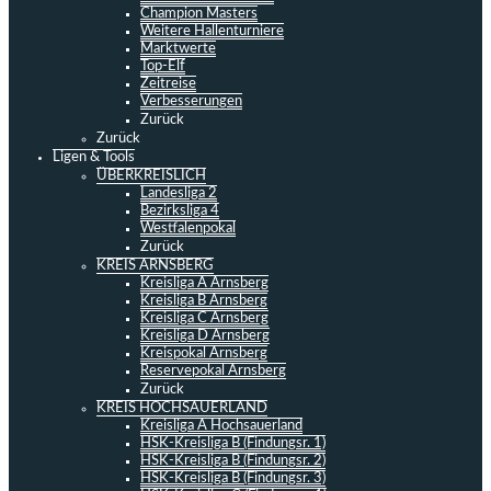
Champion Masters
Weitere Hallenturniere
Marktwerte
Top-Elf
Zeitreise
Verbesserungen
Zurück
Zurück
Ligen & Tools
ÜBERKREISLICH
Landesliga 2
Bezirksliga 4
Westfalenpokal
Zurück
KREIS ARNSBERG
Kreisliga A Arnsberg
Kreisliga B Arnsberg
Kreisliga C Arnsberg
Kreisliga D Arnsberg
Kreispokal Arnsberg
Reservepokal Arnsberg
Zurück
KREIS HOCHSAUERLAND
Kreisliga A Hochsauerland
HSK-Kreisliga B (Findungsr. 1)
HSK-Kreisliga B (Findungsr. 2)
HSK-Kreisliga B (Findungsr. 3)