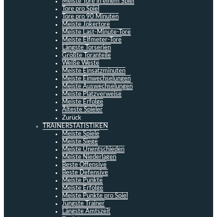
Meiste Tore in einem Spiel
Tore pro Spiel
Tore pro 90 Minuten
Meiste Jokertore
Meiste Last-Minute-Tore
Meiste Elfmeter-Tore
Längste Torserien
Größte Toranteile
Weiße Weste
Meiste Einsatzminuten
Meiste Einwechselungen
Meiste Auswechselungen
Meiste Platzverweise
Meiste Erfolge
Älteste Spieler
Zurück
TRAINERSTATISTIKEN
Meiste Spiele
Meiste Siege
Meiste Unentschieden
Meiste Niederlagen
Beste Offensive
Beste Defensive
Meiste Punkte
Meiste Erfolge
Meiste Punkte pro Spiel
Jüngste Trainer
Längste Amtszeit