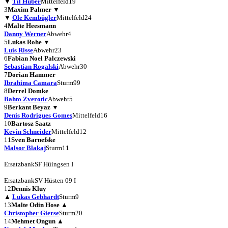
▼
Til Huber
Mittelfeld
19
3
Maxim Palmer
▼
▼
Ole Kembügler
Mittelfeld
24
4
Malte Heesmann
Danny Werner
Abwehr
4
5
Lukas Rohe
▼
Luis Risse
Abwehr
23
6
Fabian Noel Palczewski
Sebastian Rogalski
Abwehr
30
7
Dorian Hammer
Ibrahima Camara
Sturm
99
8
Derrel Domke
Bahto Zverotic
Abwehr
5
9
Berkant Beyaz
▼
Denis Rodrigues Gomes
Mittelfeld
16
10
Bartosz Saatz
Kevin Schneider
Mittelfeld
12
11
Sven Barnefske
Malsor Blakaj
Sturm
11
Ersatzbank
SF Hüingsen I
Ersatzbank
SV Hüsten 09 I
12
Dennis Kluy
▲
Lukas Gebhardt
Sturm
9
13
Malte Odin Hose
▲
Christopher Gierse
Sturm
20
14
Mehmet Ongun
▲