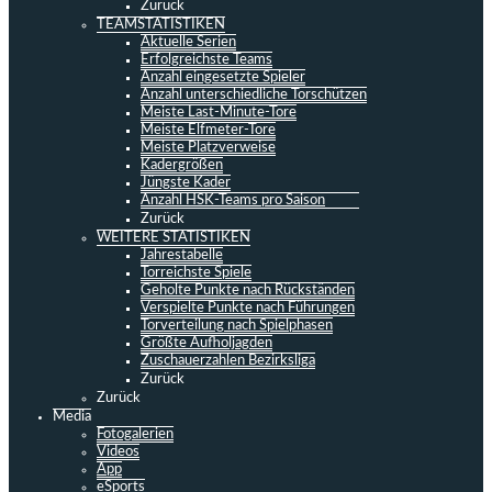
Zurück
TEAMSTATISTIKEN
Aktuelle Serien
Erfolgreichste Teams
Anzahl eingesetzte Spieler
Anzahl unterschiedliche Torschützen
Meiste Last-Minute-Tore
Meiste Elfmeter-Tore
Meiste Platzverweise
Kadergrößen
Jüngste Kader
Anzahl HSK-Teams pro Saison
Zurück
WEITERE STATISTIKEN
Jahrestabelle
Torreichste Spiele
Geholte Punkte nach Rückständen
Verspielte Punkte nach Führungen
Torverteilung nach Spielphasen
Größte Aufholjagden
Zuschauerzahlen Bezirksliga
Zurück
Zurück
Media
Fotogalerien
Videos
App
eSports