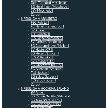
Fatih Türkgücü Meschede I
SG Herdringen/Müschede I
SSV Meschede I
Zurück
KREISLIGA A ARNSBERG
FSG Ruhrtal I
FC Neheim-Erlenbruch I
SV Affeln I
FSG Ruhrtal II
TuS Langenholthausen I
SV Bachum/Bergheim I
SG Beckum/Hövel/Mellen I
SV Hüsten 09 II
SG Holzen/Eisborn I
TuS Voßwinkel I
SV Arnsberg 09 I
SG Grevenstein/H./A. I
SG Allendorf/Amecke I
TuS Hachen I
SG Balve/Garbeck I
TuS Bruchhausen I
Zurück
KREISLIGA A HOCHSAUERLAND
BV Alme I
SG Ostwig/Nuttlar/Valmetal I
SG Arpe/W./C./D./S. I
SG Eversberg/H./W. I