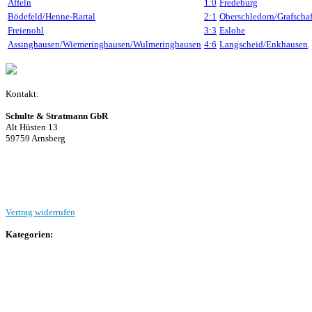
Affeln
1:0
Fredeburg
Bödefeld/Henne-Rartal
2:1
Oberschledorn/Grafschaf
Freienohl
3:3
Eslohe
Assinghausen/Wiemeringhausen/Wulmeringhausen
4:6
Langscheid/Enkhausen
Kontakt:
Schulte & Stratmann GbR
Alt Hüsten 13
59759 Arnsberg
Beitrag einreichen
Vertrag widerrufen
Kategorien:
Allgemein
Landesliga 2
Bezirksliga 4
Kreisliga A Arnsberg
Kreisliga A Hochsauerland