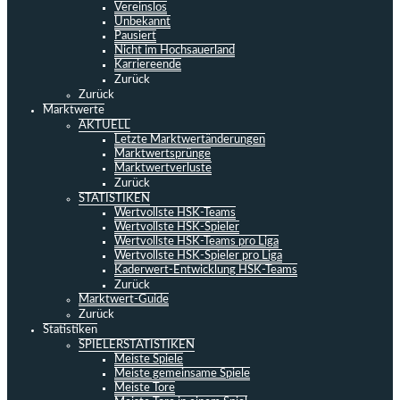
Vereinslos
Unbekannt
Pausiert
Nicht im Hochsauerland
Karriereende
Zurück
Zurück
Marktwerte
AKTUELL
Letzte Marktwertänderungen
Marktwertsprünge
Marktwertverluste
Zurück
STATISTIKEN
Wertvollste HSK-Teams
Wertvollste HSK-Spieler
Wertvollste HSK-Teams pro Liga
Wertvollste HSK-Spieler pro Liga
Kaderwert-Entwicklung HSK-Teams
Zurück
Marktwert-Guide
Zurück
Statistiken
SPIELERSTATISTIKEN
Meiste Spiele
Meiste gemeinsame Spiele
Meiste Tore