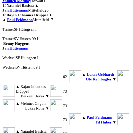
Yannick Matthay
Torwart
1
15
Nataniel Basista
▲
Jan Hüttemann
Mittelfeld
26
16
Rajan Johannes Drüppel
▲
▲
Paul Feldmann
Mittelfeld
17
Trainer
SF Hüingsen I
Trainer
SV Hüsten 09 I
Benny Huygens
Jan Hüttemann
Wechsel
SF Hüingsen I
Wechsel
SV Hüsten 09 I
▲
Lukas Gebhardt
62
Ole Kembügler
▼
▲
Rajan Johannes
Drüppel
73
Berkant Beyaz
▼
▲
Mehmet Ongun
73
Lukas Rohe
▼
▲
Paul Feldmann
73
Til Huber
▼
▲
Nataniel Basista