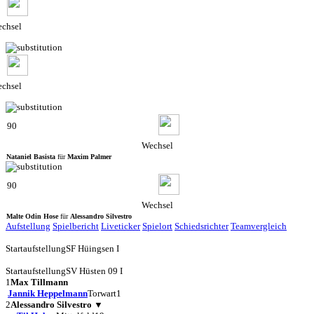
chsel
chsel
90
Wechsel
Nataniel Basista
für
Maxim Palmer
90
Wechsel
Malte Odin Hose
für
Alessandro Silvestro
Aufstellung
Spielbericht
Liveticker
Spielort
Schiedsrichter
Teamvergleich
Startaufstellung
SF Hüingsen I
Startaufstellung
SV Hüsten 09 I
1
Max Tillmann
Jannik Heppelmann
Torwart
1
2
Alessandro Silvestro
▼