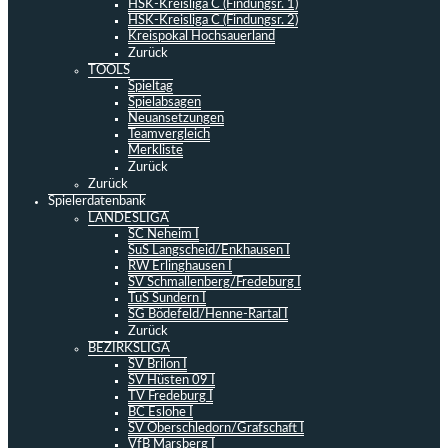
HSK-Kreisliga C (Findungsr. 1)
HSK-Kreisliga C (Findungsr. 2)
Kreispokal Hochsauerland
Zurück
TOOLS
Spieltag
Spielabsagen
Neuansetzungen
Teamvergleich
Merkliste
Zurück
Zurück
Spielerdatenbank
LANDESLIGA
SC Neheim I
SuS Langscheid/Enkhausen I
RW Erlinghausen I
SV Schmallenberg/Fredeburg I
TuS Sundern I
SG Bödefeld/Henne-Rartal I
Zurück
BEZIRKSLIGA
SV Brilon I
SV Hüsten 09 I
TV Fredeburg I
BC Eslohe I
SV Oberschledorn/Grafschaft I
VfB Marsberg I