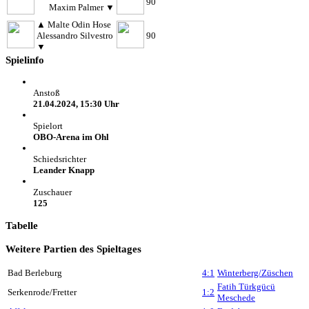
90
Maxim Palmer
▼
▲
Malte Odin Hose
Alessandro Silvestro
90
▼
Spielinfo
Anstoß
21.04.2024, 15:30 Uhr
Spielort
OBO-Arena im Ohl
Schiedsrichter
Leander Knapp
Zuschauer
125
Tabelle
Weitere Partien des Spieltages
Bad Berleburg
4:1
Winterberg/Züschen
Fatih Türkgücü
Serkenrode/Fretter
1:2
Meschede