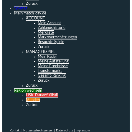
Zurück
Spieltag
Mein match-day.de
ACCOUNT
Mein Account
Zahlungshistorie
Merkliste
Marktwertschätzungen
Besuchte Spiele
Zurück
MANAGERSPIEL
Mein Kader
Meine Aufstellung
Meine Ergebnisse
Transfermarkt
Gesamt-Ranking
Zurück
Zurück
Region wechseln
HSK-Frauenfußball
Menden
Zurück
Kontakt
|
Nutzungsbedingungen
|
Datenschutz
|
Impressum