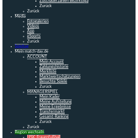
Zuschauerzahlen Bezirksliga
Zurück
Zurück
Media
Fotogalerien
Videos
App
eSports
Zurück
Spieltag
Mein match-day.de
ACCOUNT
Mein Account
Zahlungshistorie
Merkliste
Marktwertschätzungen
Besuchte Spiele
Zurück
MANAGERSPIEL
Mein Kader
Meine Aufstellung
Meine Ergebnisse
Transfermarkt
Gesamt-Ranking
Zurück
Zurück
Region wechseln
HSK-Frauenfußball