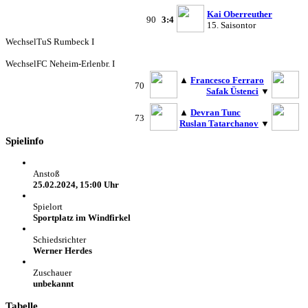
Kai Oberreuther
90
3:4
15. Saisontor
Wechsel
TuS Rumbeck I
Wechsel
FC Neheim-Erlenbr. I
▲
Francesco Ferraro
70
Safak Üstenci
▼
▲
Devran Tunc
73
Ruslan Tatarchanov
▼
Spielinfo
Anstoß
25.02.2024, 15:00 Uhr
Spielort
Sportplatz im Windfirkel
Schiedsrichter
Werner Herdes
Zuschauer
unbekannt
Tabelle