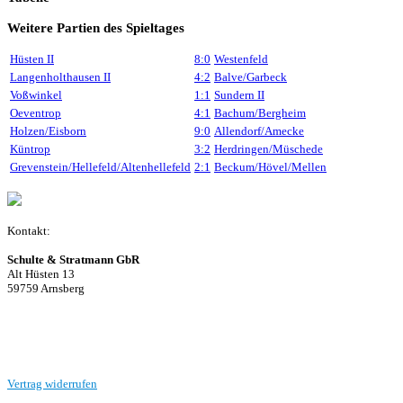
Weitere Partien des Spieltages
Hüsten II
8:0
Westenfeld
Langenholthausen II
4:2
Balve/Garbeck
Voßwinkel
1:1
Sundern II
Oeventrop
4:1
Bachum/Bergheim
Holzen/Eisborn
9:0
Allendorf/Amecke
Küntrop
3:2
Herdringen/Müschede
Grevenstein/Hellefeld/Altenhellefeld
2:1
Beckum/Hövel/Mellen
Kontakt:
Schulte & Stratmann GbR
Alt Hüsten 13
59759 Arnsberg
Beitrag einreichen
Vertrag widerrufen