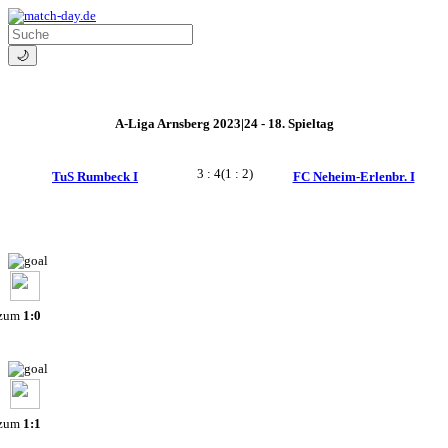
🌙
A-Liga Arnsberg 2023|24 - 18. Spieltag
3 : 4
(1 : 2)
TuS Rumbeck I
FC Neheim-Erlenbr. I
 zum
1:0
 zum
1:1