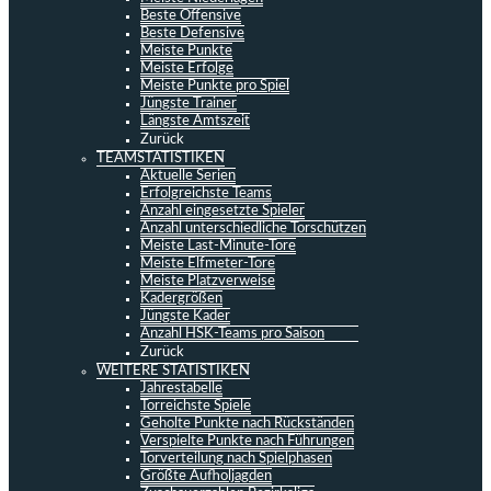
Beste Offensive
Beste Defensive
Meiste Punkte
Meiste Erfolge
Meiste Punkte pro Spiel
Jüngste Trainer
Längste Amtszeit
Zurück
TEAMSTATISTIKEN
Aktuelle Serien
Erfolgreichste Teams
Anzahl eingesetzte Spieler
Anzahl unterschiedliche Torschützen
Meiste Last-Minute-Tore
Meiste Elfmeter-Tore
Meiste Platzverweise
Kadergrößen
Jüngste Kader
Anzahl HSK-Teams pro Saison
Zurück
WEITERE STATISTIKEN
Jahrestabelle
Torreichste Spiele
Geholte Punkte nach Rückständen
Verspielte Punkte nach Führungen
Torverteilung nach Spielphasen
Größte Aufholjagden