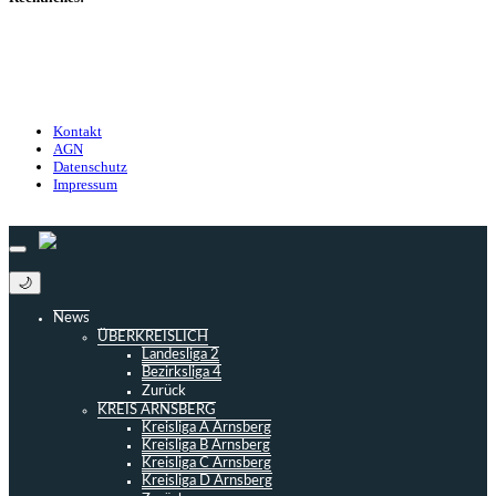
Kontakt
Nutzungsbedingungen
Datenschutz
Impressum
Kontakt
AGN
Datenschutz
Impressum
© 2013 - 2026 match-day.de | Die aktuellsten News des Sauerlandfußballs
🌙
News
ÜBERKREISLICH
Landesliga 2
Bezirksliga 4
Zurück
KREIS ARNSBERG
Kreisliga A Arnsberg
Kreisliga B Arnsberg
Kreisliga C Arnsberg
Kreisliga D Arnsberg