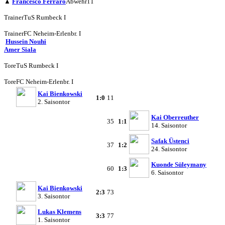
▲
Francesco Ferraro
Abwehr
11
Trainer
TuS Rumbeck I
Trainer
FC Neheim-Erlenbr. I
Hussein Nouhi
Amer Siala
Tore
TuS Rumbeck I
Tore
FC Neheim-Erlenbr. I
Kai Bienkowski
1:0
11
2. Saisontor
Kai Oberreuther
35
1:1
14. Saisontor
Safak Üstenci
37
1:2
24. Saisontor
Kuonde Süleymany
60
1:3
6. Saisontor
Kai Bienkowski
2:3
73
3. Saisontor
Lukas Klemens
3:3
77
1. Saisontor