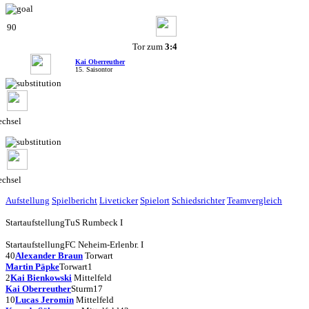
90
Tor zum
3:4
Kai Oberreuther
15. Saisontor
chsel
chsel
Aufstellung
Spielbericht
Liveticker
Spielort
Schiedsrichter
Teamvergleich
Startaufstellung
TuS Rumbeck I
Startaufstellung
FC Neheim-Erlenbr. I
40
Alexander Braun
Torwart
Martin Päpke
Torwart
1
2
Kai Bienkowski
Mittelfeld
Kai Oberreuther
Sturm
17
10
Lucas Jeromin
Mittelfeld