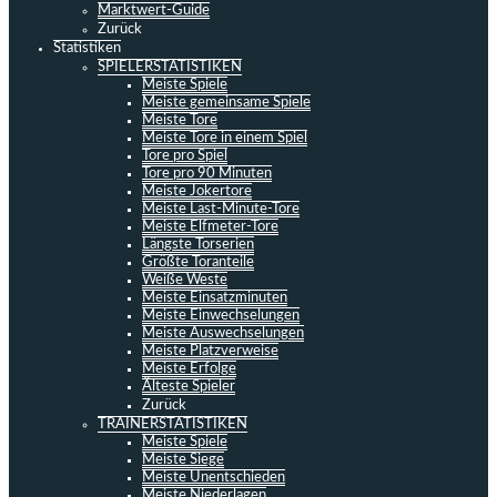
Marktwert-Guide
Zurück
Statistiken
SPIELERSTATISTIKEN
Meiste Spiele
Meiste gemeinsame Spiele
Meiste Tore
Meiste Tore in einem Spiel
Tore pro Spiel
Tore pro 90 Minuten
Meiste Jokertore
Meiste Last-Minute-Tore
Meiste Elfmeter-Tore
Längste Torserien
Größte Toranteile
Weiße Weste
Meiste Einsatzminuten
Meiste Einwechselungen
Meiste Auswechselungen
Meiste Platzverweise
Meiste Erfolge
Älteste Spieler
Zurück
TRAINERSTATISTIKEN
Meiste Spiele
Meiste Siege
Meiste Unentschieden
Meiste Niederlagen