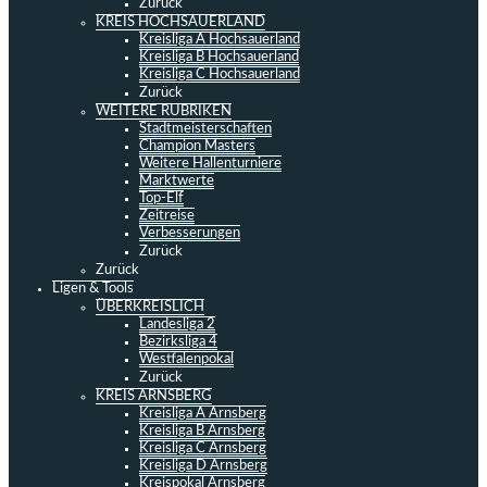
Zurück
KREIS HOCHSAUERLAND
Kreisliga A Hochsauerland
Kreisliga B Hochsauerland
Kreisliga C Hochsauerland
Zurück
WEITERE RUBRIKEN
Stadtmeisterschaften
Champion Masters
Weitere Hallenturniere
Marktwerte
Top-Elf
Zeitreise
Verbesserungen
Zurück
Zurück
Ligen & Tools
ÜBERKREISLICH
Landesliga 2
Bezirksliga 4
Westfalenpokal
Zurück
KREIS ARNSBERG
Kreisliga A Arnsberg
Kreisliga B Arnsberg
Kreisliga C Arnsberg
Kreisliga D Arnsberg
Kreispokal Arnsberg