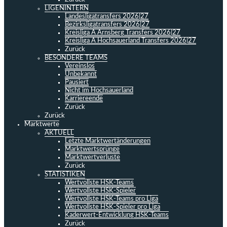
LIGENINTERN
Landesligatransfers 2026|27
Bezirksligatransfers 2026|27
Kreisliga A Arnsberg Transfers 2026|27
Kreisliga A Hochsauerland Transfers 2026|27
Zurück
BESONDERE TEAMS
Vereinslos
Unbekannt
Pausiert
Nicht im Hochsauerland
Karriereende
Zurück
Zurück
Marktwerte
AKTUELL
Letzte Marktwertänderungen
Marktwertsprünge
Marktwertverluste
Zurück
STATISTIKEN
Wertvollste HSK-Teams
Wertvollste HSK-Spieler
Wertvollste HSK-Teams pro Liga
Wertvollste HSK-Spieler pro Liga
Kaderwert-Entwicklung HSK-Teams
Zurück