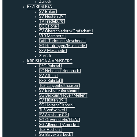
Zurück
BEZIRKSLIGA
SV Brilon I
SV Hüsten 09 I
TV Fredeburg I
BC Eslohe I
SV Oberschledorn/Grafschaft I
VfB Marsberg I
Fatih Türkgücü Meschede I
SG Herdringen/Müschede I
SSV Meschede I
Zurück
KREISLIGA A ARNSBERG
FSG Ruhrtal I
FC Neheim-Erlenbruch I
SV Affeln I
FSG Ruhrtal II
TuS Langenholthausen I
SV Bachum/Bergheim I
SG Beckum/Hövel/Mellen I
SV Hüsten 09 II
SG Holzen/Eisborn I
TuS Voßwinkel I
SV Arnsberg 09 I
SG Grevenstein/H./A. I
SG Allendorf/Amecke I
TuS Hachen I
SG Balve/Garbeck I