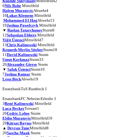
Kuonde Süleymany
Mittelfeld
42
6
Nils Rohe
Mittelfeld
Halem Muratovic
Abwehr
4
16
Lukas Klemens
Mittelfeld
Mohammed El Hag
Abwehr
13
19
Joshua Pawelczyk
Mittelfeld
▼
Ruslan Tatarchanov
Sturm
9
12
Sebastian Ebbers
Mittelfeld
Yiğit Üstenci
Mittelfeld
7
13
Chris Kalinowski
Mittelfeld
Kenneth-Merlin Stieber
Sturm
18
11
David Kalinowski
Sturm
Umut Korkmaz
Sturm
33
20
Alexander Gierse
Sturm
▼
Safak Üstenci
Sturm
10
7
Joshua Kumar
Sturm
Leon Böck
Abwehr
19
Ersatzbank
TuS Rumbeck I
Ersatzbank
FC Neheim-Erlenbr. I
3
René Kalinowski
Mittelfeld
Luca Becker
Torwart
1
26
Cedric Lohse
Sturm
Eldin Muratovic
Mittelfeld
19
29
Kürsat Baytas
Mittelfeld
▲
Devran Tunc
Mittelfeld
8
20
Sascha Maak
Sturm