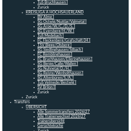
TuS Bruchhausen I
Zurück
KREISLIGA A HOCHSAUERLAND
BV Alme I
SG Ostwig/Nuttlar/Valmetal I
SG Arpe/W./C./D./S. I
SG Eversberg/H./W. I
TuS Medebach I
FC Fleckenberg/Grafschaft 04 I
TSV Bigge/Olsberg I
SG Siedlinghausen/Silbach I
FC Remblinghausen I
FC Bruchhausen/Elleringhausen I
SG Berge/Calle/Wallen I
SG Nuhnetal/D./H. I
SG Reiste/Wenholthausen I
SG Altenbüren/S./A. I
TuS Velmede/Bestwig I
SV Brilon II
Zurück
Zurück
Transfers
ÜBERSICHT
Alle Sommertransfers 2026|27
Alle Trainerwechsel 2026|27
Trainerübersicht
Gerüchteküche
Zurück