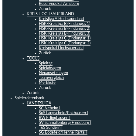
Reservepokal Arnsberg
Zurück
KREIS HOCHSAUERLAND
Kreisliga A Hochsauerland
HSK-Kreisliga B (Findungsr. 1)
HSK-Kreisliga B (Findungsr. 2)
HSK-Kreisliga B (Findungsr. 3)
HSK-Kreisliga C (Findungsr. 1)
HSK-Kreisliga C (Findungsr. 2)
Kreispokal Hochsauerland
Zurück
TOOLS
Spieltag
Spielabsagen
Neuansetzungen
Teamvergleich
Merkliste
Zurück
Zurück
Spielerdatenbank
LANDESLIGA
SC Neheim I
SuS Langscheid/Enkhausen I
RW Erlinghausen I
SV Schmallenberg/Fredeburg I
TuS Sundern I
SG Bödefeld/Henne-Rartal I