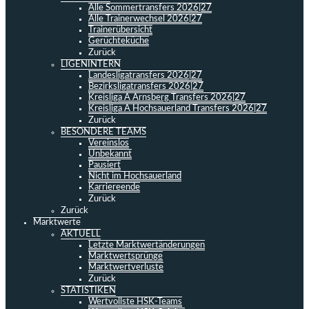
Alle Sommertransfers 2026|27
Alle Trainerwechsel 2026|27
Trainerübersicht
Gerüchteküche
Zurück
LIGENINTERN
Landesligatransfers 2026|27
Bezirksligatransfers 2026|27
Kreisliga A Arnsberg Transfers 2026|27
Kreisliga A Hochsauerland Transfers 2026|27
Zurück
BESONDERE TEAMS
Vereinslos
Unbekannt
Pausiert
Nicht im Hochsauerland
Karriereende
Zurück
Zurück
Marktwerte
AKTUELL
Letzte Marktwertänderungen
Marktwertsprünge
Marktwertverluste
Zurück
STATISTIKEN
Wertvollste HSK-Teams