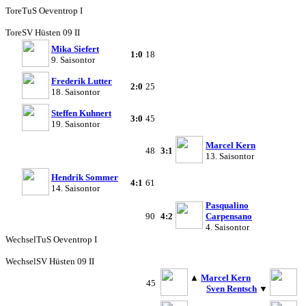
Tore
TuS Oeventrop I
Tore
SV Hüsten 09 II
Mika Siefert
1:0
18
9. Saisontor
Frederik Lutter
2:0
25
18. Saisontor
Steffen Kuhnert
3:0
45
19. Saisontor
Marcel Kern
48
3:1
13. Saisontor
Hendrik Sommer
4:1
61
14. Saisontor
Pasqualino
90
4:2
Carpensano
4. Saisontor
Wechsel
TuS Oeventrop I
Wechsel
SV Hüsten 09 II
▲
Marcel Kern
45
Sven Rentsch
▼