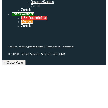
Gesamt-Ranking
Zurück
Zurück
Region wechseln
HSK-Frauenfußball
Menden
Zurück
Kontakt
|
Nutzungsbedingungen
|
Datenschutz
|
Impressum
© 2013 - 2026 Schulte & Stratmann GbR
× Close Panel