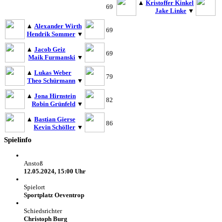
▲
Kristoffer Kinkel
69
Jake Linke
▼
▲
Alexander Wirth
69
Hendrik Sommer
▼
▲
Jacob Geiz
69
Maik Furmanski
▼
▲
Lukas Weber
79
Theo Schürmann
▼
▲
Jona Hirnstein
82
Robin Grünfeld
▼
▲
Bastian Gierse
86
Kevin Schöller
▼
Spielinfo
Anstoß
12.05.2024, 15:00 Uhr
Spielort
Sportplatz Oeventrop
Schiedsrichter
Christoph Burg