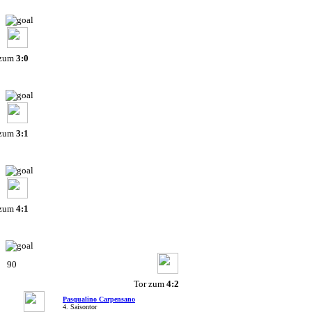
 zum
3:0
 zum
3:1
 zum
4:1
90
Tor zum
4:2
Pasqualino Carpensano
4. Saisontor