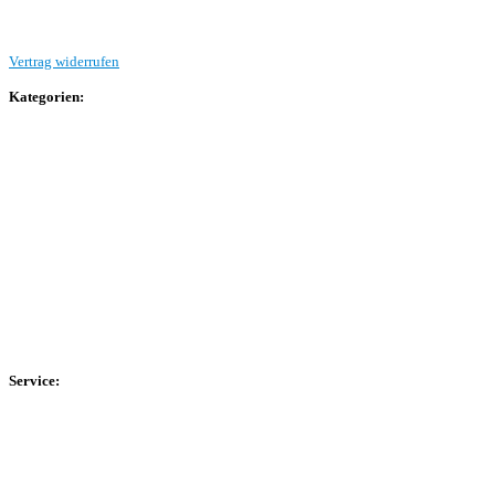
Vertrag widerrufen
Kategorien:
Allgemein
Landesliga 2
Bezirksliga 4
Kreisliga A Arnsberg
Kreisliga A Hochsauerland
Kreisliga B Arnsberg
Kreisliga B Hochsauerland
Kreisliga C Arnsberg
HSK-Kreisliga C West
HSK-Kreisliga C Ost
Kreisliga D Arnsberg
Service:
Spieltag
Spielerdatenbank
Transfers
Marktwerte