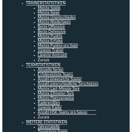
TRAINERSTATISTIKEN
Meiste Spiele
Meiste Siege
Meiste Unentschieden
Meiste Niederlagen
Beste Offensive
Beste Defensive
Meiste Punkte
Meiste Erfolge
Meiste Punkte pro Spiel
Jüngste Trainer
Längste Amtszeit
Zurück
TEAMSTATISTIKEN
Aktuelle Serien
Erfolgreichste Teams
Anzahl eingesetzte Spieler
Anzahl unterschiedliche Torschützen
Meiste Last-Minute-Tore
Meiste Elfmeter-Tore
Meiste Platzverweise
Kadergrößen
Jüngste Kader
Anzahl HSK-Teams pro Saison
Zurück
WEITERE STATISTIKEN
Jahrestabelle
Torreichste Spiele