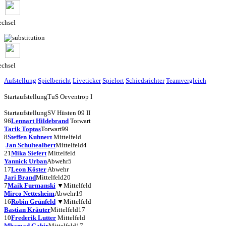
chsel
chsel
Aufstellung
Spielbericht
Liveticker
Spielort
Schiedsrichter
Teamvergleich
Startaufstellung
TuS Oeventrop I
Startaufstellung
SV Hüsten 09 II
96
Lennart Hildebrand
Torwart
Tarik Toptas
Torwart
99
8
Steffen Kuhnert
Mittelfeld
Jan Schultealbert
Mittelfeld
4
21
Mika Siefert
Mittelfeld
Yannick Urban
Abwehr
5
17
Leon Köster
Abwehr
Jari Brand
Mittelfeld
20
7
Maik Furmanski
▼
Mittelfeld
Mirco Nettesheim
Abwehr
19
16
Robin Grünfeld
▼
Mittelfeld
Bastian Kräuter
Mittelfeld
17
10
Frederik Lutter
Mittelfeld
Mhamad Gahir
Mittelfeld
17