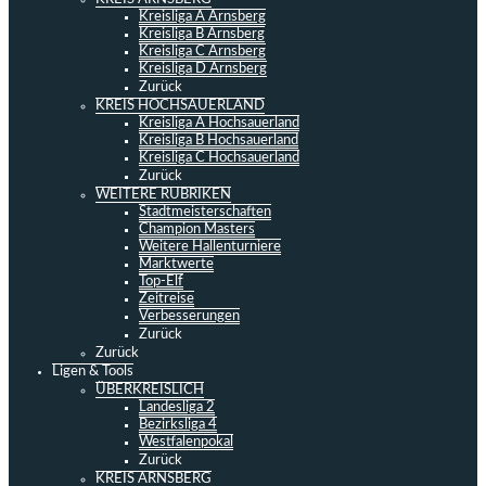
Kreisliga A Arnsberg
Kreisliga B Arnsberg
Kreisliga C Arnsberg
Kreisliga D Arnsberg
Zurück
KREIS HOCHSAUERLAND
Kreisliga A Hochsauerland
Kreisliga B Hochsauerland
Kreisliga C Hochsauerland
Zurück
WEITERE RUBRIKEN
Stadtmeisterschaften
Champion Masters
Weitere Hallenturniere
Marktwerte
Top-Elf
Zeitreise
Verbesserungen
Zurück
Zurück
Ligen & Tools
ÜBERKREISLICH
Landesliga 2
Bezirksliga 4
Westfalenpokal
Zurück
KREIS ARNSBERG