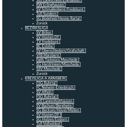
SuS Langscheid/Enkhausen I
RW Erlinghausen I
SV Schmallenberg/Fredeburg I
TuS Sundern I
SG Bödefeld/Henne-Rartal I
Zurück
BEZIRKSLIGA
SV Brilon I
SV Hüsten 09 I
TV Fredeburg I
BC Eslohe I
SV Oberschledorn/Grafschaft I
VfB Marsberg I
Fatih Türkgücü Meschede I
SG Herdringen/Müschede I
SSV Meschede I
Zurück
KREISLIGA A ARNSBERG
FSG Ruhrtal I
FC Neheim-Erlenbruch I
SV Affeln I
FSG Ruhrtal II
TuS Langenholthausen I
SV Bachum/Bergheim I
SG Beckum/Hövel/Mellen I
SV Hüsten 09 II
SG Holzen/Eisborn I
TuS Voßwinkel I