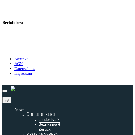
Statistiken
Gerüchte
Managerspiel
Rechtliches:
Kontakt
Nutzungsbedingungen
Datenschutz
Impressum
Kontakt
AGN
Datenschutz
Impressum
© 2013 - 2026 match-day.de | Die aktuellsten News des Sauerlandfußballs
🌙
News
ÜBERKREISLICH
Landesliga 2
Bezirksliga 4
Zurück
KREIS ARNSBERG