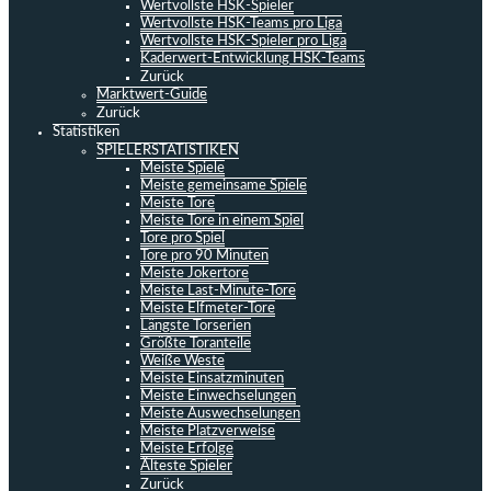
Wertvollste HSK-Spieler
Wertvollste HSK-Teams pro Liga
Wertvollste HSK-Spieler pro Liga
Kaderwert-Entwicklung HSK-Teams
Zurück
Marktwert-Guide
Zurück
Statistiken
SPIELERSTATISTIKEN
Meiste Spiele
Meiste gemeinsame Spiele
Meiste Tore
Meiste Tore in einem Spiel
Tore pro Spiel
Tore pro 90 Minuten
Meiste Jokertore
Meiste Last-Minute-Tore
Meiste Elfmeter-Tore
Längste Torserien
Größte Toranteile
Weiße Weste
Meiste Einsatzminuten
Meiste Einwechselungen
Meiste Auswechselungen
Meiste Platzverweise
Meiste Erfolge
Älteste Spieler
Zurück