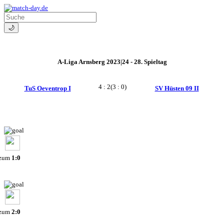
🌙
A-Liga Arnsberg 2023|24 - 28. Spieltag
4 : 2
(3 : 0)
TuS Oeventrop I
SV Hüsten 09 II
 zum
1:0
 zum
2:0