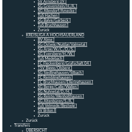
SV Arnsberg 09 I
SG Grevenstein/H./A. I
SG Allendorf/Amecke I
TuS Hachen I
SG Balve/Garbeck I
TuS Bruchhausen I
Zurück
KREISLIGA A HOCHSAUERLAND
BV Alme I
SG Ostwig/Nuttlar/Valmetal I
SG Arpe/W./C./D./S. I
SG Eversberg/H./W. I
TuS Medebach I
FC Fleckenberg/Grafschaft 04 I
TSV Bigge/Olsberg I
SG Siedlinghausen/Silbach I
FC Remblinghausen I
FC Bruchhausen/Elleringhausen I
SG Berge/Calle/Wallen I
SG Nuhnetal/D./H. I
SG Reiste/Wenholthausen I
SG Altenbüren/S./A. I
TuS Velmede/Bestwig I
SV Brilon II
Zurück
Zurück
Transfers
ÜBERSICHT