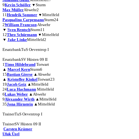
9
Kevin Schöller
▼
Sturm
Max Müller
Abwehr
2
11
Hendrik Sommer
▼
Mittelfeld
Pasqualino Carpensano
Sturm
24
2
William Francson
Abwehr
▼
Sven Rentsch
Sturm
11
12
Theo Schürmann
▼
Mittelfeld
▼
Jake Linke
Mittelfeld
2
Ersatzbank
TuS Oeventrop I
Ersatzbank
SV Hüsten 09 II
1
Timo Hildebrand
Torwart
▲
Marcel Kern
Sturm
6
15
Bastian Gierse
▲
Abwehr
▲
Kristoffer Kinkel
Torwart
23
19
Jacob Geiz
▲
Mittelfeld
24
Luca Hachmann
Mittelfeld
6
Lukas Weber
▲
Abwehr
9
Alexander Wirth
▲
Mittelfeld
35
Jona Hirnstein
▲
Mittelfeld
Trainer
TuS Oeventrop I
Trainer
SV Hüsten 09 II
Carsten Krämer
Ufuk Üzel