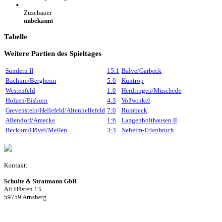
Zuschauer
unbekannt
Tabelle
Weitere Partien des Spieltages
Sundern II
15:1
Balve/Garbeck
Bachum/Bergheim
5:0
Küntrop
Westenfeld
1:0
Herdringen/Müschede
Holzen/Eisborn
4:3
Voßwinkel
Grevenstein/Hellefeld/Altenhellefeld
7:0
Rumbeck
Allendorf/Amecke
1:6
Langenholthausen II
Beckum/Hövel/Mellen
3:3
Neheim-Erlenbruch
Kontakt:
Schulte & Stratmann GbR
Alt Hüsten 13
59759 Arnsberg
Beitrag einreichen