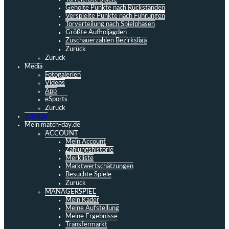
Geholte Punkte nach Rückständen
Verspielte Punkte nach Führungen
Torverteilung nach Spielphasen
Größte Aufholjagden
Zuschauerzahlen Bezirksliga
Zurück
Zurück
Media
Fotogalerien
Videos
App
eSports
Zurück
Spieltag
Mein match-day.de
ACCOUNT
Mein Account
Zahlungshistorie
Merkliste
Marktwertschätzungen
Besuchte Spiele
Zurück
MANAGERSPIEL
Mein Kader
Meine Aufstellung
Meine Ergebnisse
Transfermarkt