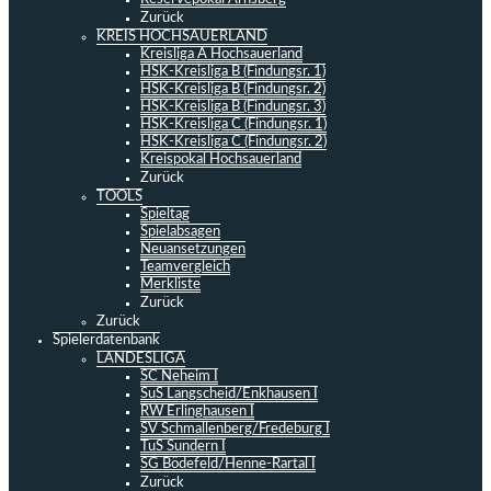
Zurück
KREIS HOCHSAUERLAND
Kreisliga A Hochsauerland
HSK-Kreisliga B (Findungsr. 1)
HSK-Kreisliga B (Findungsr. 2)
HSK-Kreisliga B (Findungsr. 3)
HSK-Kreisliga C (Findungsr. 1)
HSK-Kreisliga C (Findungsr. 2)
Kreispokal Hochsauerland
Zurück
TOOLS
Spieltag
Spielabsagen
Neuansetzungen
Teamvergleich
Merkliste
Zurück
Zurück
Spielerdatenbank
LANDESLIGA
SC Neheim I
SuS Langscheid/Enkhausen I
RW Erlinghausen I
SV Schmallenberg/Fredeburg I
TuS Sundern I
SG Bödefeld/Henne-Rartal I
Zurück