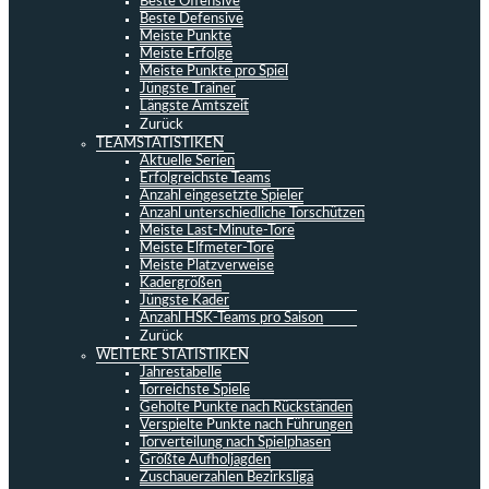
Beste Offensive
Beste Defensive
Meiste Punkte
Meiste Erfolge
Meiste Punkte pro Spiel
Jüngste Trainer
Längste Amtszeit
Zurück
TEAMSTATISTIKEN
Aktuelle Serien
Erfolgreichste Teams
Anzahl eingesetzte Spieler
Anzahl unterschiedliche Torschützen
Meiste Last-Minute-Tore
Meiste Elfmeter-Tore
Meiste Platzverweise
Kadergrößen
Jüngste Kader
Anzahl HSK-Teams pro Saison
Zurück
WEITERE STATISTIKEN
Jahrestabelle
Torreichste Spiele
Geholte Punkte nach Rückständen
Verspielte Punkte nach Führungen
Torverteilung nach Spielphasen
Größte Aufholjagden
Zuschauerzahlen Bezirksliga