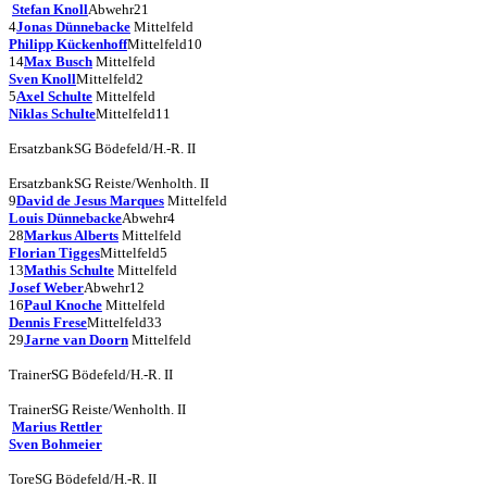
Stefan Knoll
Abwehr
21
4
Jonas Dünnebacke
Mittelfeld
Philipp Kückenhoff
Mittelfeld
10
14
Max Busch
Mittelfeld
Sven Knoll
Mittelfeld
2
5
Axel Schulte
Mittelfeld
Niklas Schulte
Mittelfeld
11
Ersatzbank
SG Bödefeld/H.-R. II
Ersatzbank
SG Reiste/Wenholth. II
9
David de Jesus Marques
Mittelfeld
Louis Dünnebacke
Abwehr
4
28
Markus Alberts
Mittelfeld
Florian Tigges
Mittelfeld
5
13
Mathis Schulte
Mittelfeld
Josef Weber
Abwehr
12
16
Paul Knoche
Mittelfeld
Dennis Frese
Mittelfeld
33
29
Jarne van Doorn
Mittelfeld
Trainer
SG Bödefeld/H.-R. II
Trainer
SG Reiste/Wenholth. II
Marius Rettler
Sven Bohmeier
Tore
SG Bödefeld/H.-R. II