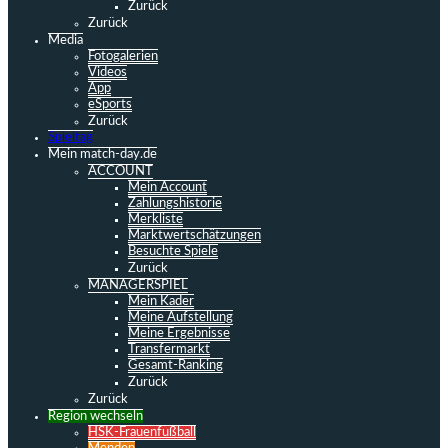
Zurück
Zurück
Media
Fotogalerien
Videos
App
eSports
Zurück
Spieltag
Mein match-day.de
ACCOUNT
Mein Account
Zahlungshistorie
Merkliste
Marktwertschätzungen
Besuchte Spiele
Zurück
MANAGERSPIEL
Mein Kader
Meine Aufstellung
Meine Ergebnisse
Transfermarkt
Gesamt-Ranking
Zurück
Zurück
Region wechseln
HSK-Frauenfußball