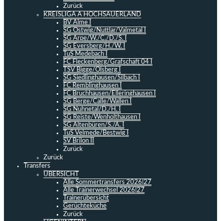
Zurück
KREISLIGA A HOCHSAUERLAND
BV Alme I
SG Ostwig/Nuttlar/Valmetal I
SG Arpe/W./C./D./S. I
SG Eversberg/H./W. I
TuS Medebach I
FC Fleckenberg/Grafschaft 04 I
TSV Bigge/Olsberg I
SG Siedlinghausen/Silbach I
FC Remblinghausen I
FC Bruchhausen/Elleringhausen I
SG Berge/Calle/Wallen I
SG Nuhnetal/D./H. I
SG Reiste/Wenholthausen I
SG Altenbüren/S./A. I
TuS Velmede/Bestwig I
SV Brilon II
Zurück
Zurück
Transfers
ÜBERSICHT
Alle Sommertransfers 2026|27
Alle Trainerwechsel 2026|27
Trainerübersicht
Gerüchteküche
Zurück