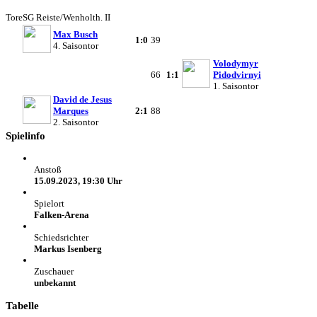
Tore
SG Reiste/Wenholth. II
Max Busch
1:0
39
4. Saisontor
Volodymyr
66
1:1
Pidodvirnyi
1. Saisontor
David de Jesus
Marques
2:1
88
2. Saisontor
Spielinfo
Anstoß
15.09.2023, 19:30 Uhr
Spielort
Falken-Arena
Schiedsrichter
Markus Isenberg
Zuschauer
unbekannt
Tabelle