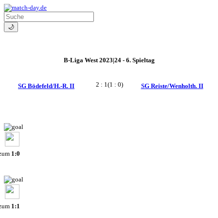
🌙
B-Liga West 2023|24 - 6. Spieltag
2 : 1
(1 : 0)
SG Bödefeld/H.-R. II
SG Reiste/Wenholth. II
 zum
1:0
 zum
1:1