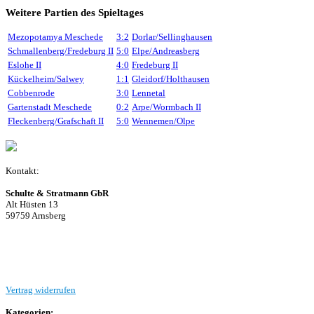
Weitere Partien des Spieltages
Mezopotamya Meschede
3:2
Dorlar/Sellinghausen
Schmallenberg/Fredeburg II
5:0
Elpe/Andreasberg
Eslohe II
4:0
Fredeburg II
Kückelheim/Salwey
1:1
Gleidorf/Holthausen
Cobbenrode
3:0
Lennetal
Gartenstadt Meschede
0:2
Arpe/Wormbach II
Fleckenberg/Grafschaft II
5:0
Wennemen/Olpe
Kontakt:
Schulte & Stratmann GbR
Alt Hüsten 13
59759 Arnsberg
Beitrag einreichen
Vertrag widerrufen
Kategorien: