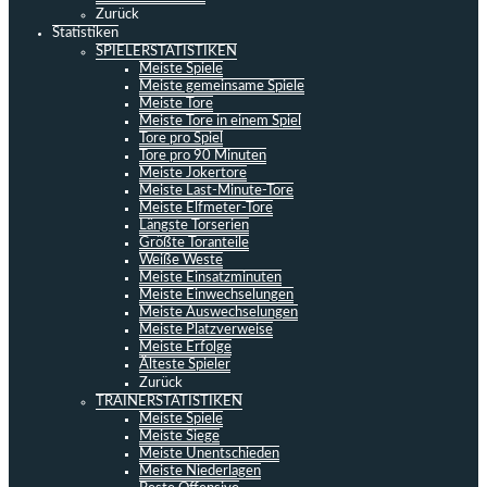
Zurück
Statistiken
SPIELERSTATISTIKEN
Meiste Spiele
Meiste gemeinsame Spiele
Meiste Tore
Meiste Tore in einem Spiel
Tore pro Spiel
Tore pro 90 Minuten
Meiste Jokertore
Meiste Last-Minute-Tore
Meiste Elfmeter-Tore
Längste Torserien
Größte Toranteile
Weiße Weste
Meiste Einsatzminuten
Meiste Einwechselungen
Meiste Auswechselungen
Meiste Platzverweise
Meiste Erfolge
Älteste Spieler
Zurück
TRAINERSTATISTIKEN
Meiste Spiele
Meiste Siege
Meiste Unentschieden
Meiste Niederlagen