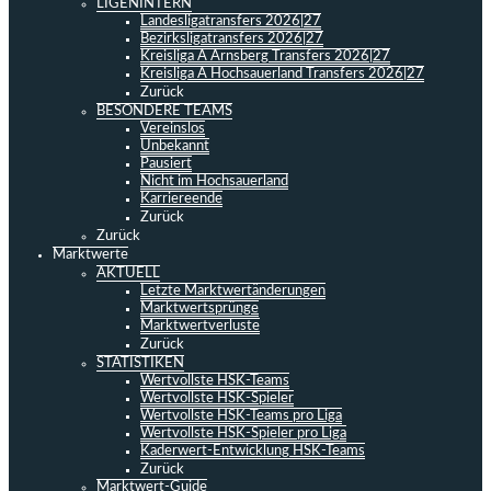
LIGENINTERN
Landesligatransfers 2026|27
Bezirksligatransfers 2026|27
Kreisliga A Arnsberg Transfers 2026|27
Kreisliga A Hochsauerland Transfers 2026|27
Zurück
BESONDERE TEAMS
Vereinslos
Unbekannt
Pausiert
Nicht im Hochsauerland
Karriereende
Zurück
Zurück
Marktwerte
AKTUELL
Letzte Marktwertänderungen
Marktwertsprünge
Marktwertverluste
Zurück
STATISTIKEN
Wertvollste HSK-Teams
Wertvollste HSK-Spieler
Wertvollste HSK-Teams pro Liga
Wertvollste HSK-Spieler pro Liga
Kaderwert-Entwicklung HSK-Teams
Zurück
Marktwert-Guide