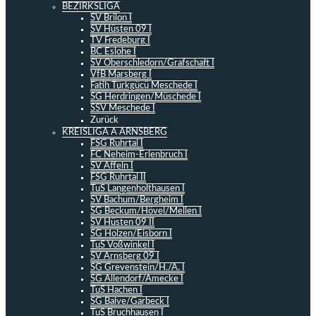
BEZIRKSLIGA
SV Brilon I
SV Hüsten 09 I
TV Fredeburg I
BC Eslohe I
SV Oberschledorn/Grafschaft I
VfB Marsberg I
Fatih Türkgücü Meschede I
SG Herdringen/Müschede I
SSV Meschede I
Zurück
KREISLIGA A ARNSBERG
FSG Ruhrtal I
FC Neheim-Erlenbruch I
SV Affeln I
FSG Ruhrtal II
TuS Langenholthausen I
SV Bachum/Bergheim I
SG Beckum/Hövel/Mellen I
SV Hüsten 09 II
SG Holzen/Eisborn I
TuS Voßwinkel I
SV Arnsberg 09 I
SG Grevenstein/H./A. I
SG Allendorf/Amecke I
TuS Hachen I
SG Balve/Garbeck I
TuS Bruchhausen I