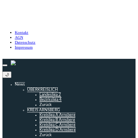
Kontakt
Nutzungsbedingungen
Datenschutz
Impressum
Kontakt
AGN
Datenschutz
Impressum
© 2013 - 2026 match-day.de | Die aktuellsten News des Sauerlandfußballs
🌙
News
ÜBERKREISLICH
Landesliga 2
Bezirksliga 4
Zurück
KREIS ARNSBERG
Kreisliga A Arnsberg
Kreisliga B Arnsberg
Kreisliga C Arnsberg
Kreisliga D Arnsberg
Zurück