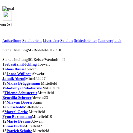
 zum
2:1
Aufstellung
Spielbericht
Liveticker
Spielort
Schiedsrichter
Teamvergleich
Startaufstellung
SG Bödefeld/H.-R. II
Startaufstellung
SG Reiste/Wenholth. II
1
Sebastian Köchling
Torwart
Tobias Bause
Torwart
1
13
Jonas Wüllner
Abwehr
Jannik Abend
Mittelfeld
27
19
Niklas Brüggemann
Mittelfeld
Volodymyr Pidodvirnyi
Mittelfeld
11
2
Thiemo Schustereit
Mittelfeld
Benedikt Schroer
Abwehr
23
14
Nils van Doorn
Sturm
Jan Osebold
Mittelfeld
22
6
Marcel Gerke
Mittelfeld
Fynn Bornemann
Mittelfeld
19
12
Mario Braune
Abwehr
Julian Fuchs
Mittelfeld
2
15
Patrick Schulte
Mittelfeld