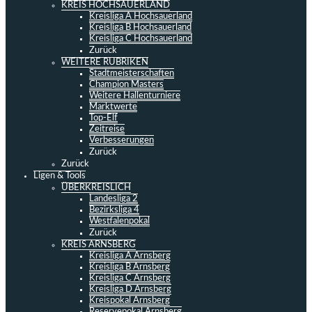
KREIS HOCHSAUERLAND
Kreisliga A Hochsauerland
Kreisliga B Hochsauerland
Kreisliga C Hochsauerland
Zurück
WEITERE RUBRIKEN
Stadtmeisterschaften
Champion Masters
Weitere Hallenturniere
Marktwerte
Top-Elf
Zeitreise
Verbesserungen
Zurück
Zurück
Ligen & Tools
ÜBERKREISLICH
Landesliga 2
Bezirksliga 4
Westfalenpokal
Zurück
KREIS ARNSBERG
Kreisliga A Arnsberg
Kreisliga B Arnsberg
Kreisliga C Arnsberg
Kreisliga D Arnsberg
Kreispokal Arnsberg
Reservepokal Arnsberg