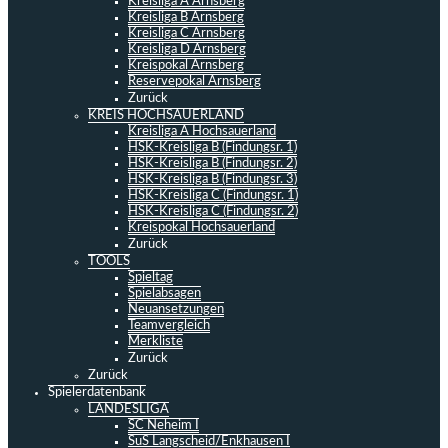
Kreisliga A Arnsberg
Kreisliga B Arnsberg
Kreisliga C Arnsberg
Kreisliga D Arnsberg
Kreispokal Arnsberg
Reservepokal Arnsberg
Zurück
KREIS HOCHSAUERLAND
Kreisliga A Hochsauerland
HSK-Kreisliga B (Findungsr. 1)
HSK-Kreisliga B (Findungsr. 2)
HSK-Kreisliga B (Findungsr. 3)
HSK-Kreisliga C (Findungsr. 1)
HSK-Kreisliga C (Findungsr. 2)
Kreispokal Hochsauerland
Zurück
TOOLS
Spieltag
Spielabsagen
Neuansetzungen
Teamvergleich
Merkliste
Zurück
Zurück
Spielerdatenbank
LANDESLIGA
SC Neheim I
SuS Langscheid/Enkhausen I