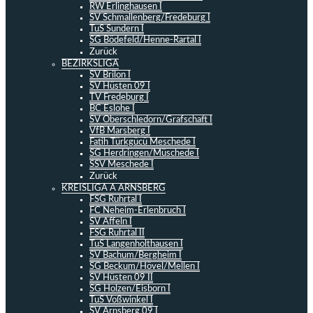
RW Erlinghausen I
SV Schmallenberg/Fredeburg I
TuS Sundern I
SG Bödefeld/Henne-Rartal I
Zurück
BEZIRKSLIGA
SV Brilon I
SV Hüsten 09 I
TV Fredeburg I
BC Eslohe I
SV Oberschledorn/Grafschaft I
VfB Marsberg I
Fatih Türkgücü Meschede I
SG Herdringen/Müschede I
SSV Meschede I
Zurück
KREISLIGA A ARNSBERG
FSG Ruhrtal I
FC Neheim-Erlenbruch I
SV Affeln I
FSG Ruhrtal II
TuS Langenholthausen I
SV Bachum/Bergheim I
SG Beckum/Hövel/Mellen I
SV Hüsten 09 II
SG Holzen/Eisborn I
TuS Voßwinkel I
SV Arnsberg 09 I