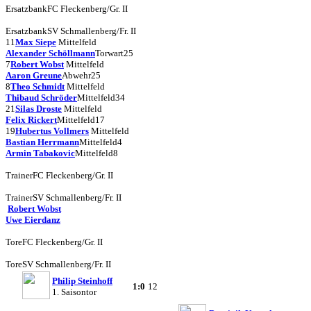
Ersatzbank
FC Fleckenberg/Gr. II
Ersatzbank
SV Schmallenberg/Fr. II
11
Max Siepe
Mittelfeld
Alexander Schöllmann
Torwart
25
7
Robert Wobst
Mittelfeld
Aaron Greune
Abwehr
25
8
Theo Schmidt
Mittelfeld
Thibaud Schröder
Mittelfeld
34
21
Silas Droste
Mittelfeld
Felix Rickert
Mittelfeld
17
19
Hubertus Vollmers
Mittelfeld
Bastian Herrmann
Mittelfeld
4
Armin Tabakovic
Mittelfeld
8
Trainer
FC Fleckenberg/Gr. II
Trainer
SV Schmallenberg/Fr. II
Robert Wobst
Uwe Eierdanz
Tore
FC Fleckenberg/Gr. II
Tore
SV Schmallenberg/Fr. II
Philip Steinhoff
1:0
12
1. Saisontor