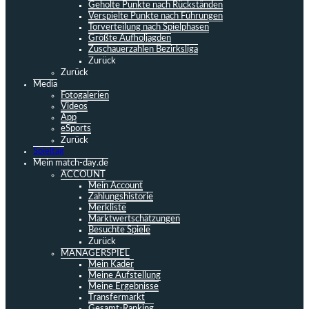
Geholte Punkte nach Rückständen
Verspielte Punkte nach Führungen
Torverteilung nach Spielphasen
Größte Aufholjagden
Zuschauerzahlen Bezirksliga
Zurück
Zurück
Media
Fotogalerien
Videos
App
eSports
Zurück
Spieltag
Mein match-day.de
ACCOUNT
Mein Account
Zahlungshistorie
Merkliste
Marktwertschätzungen
Besuchte Spiele
Zurück
MANAGERSPIEL
Mein Kader
Meine Aufstellung
Meine Ergebnisse
Transfermarkt
Gesamt-Ranking