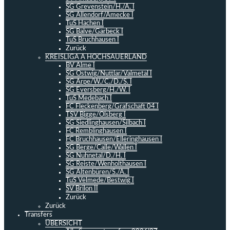
SG Grevenstein/H./A. I
SG Allendorf/Amecke I
TuS Hachen I
SG Balve/Garbeck I
TuS Bruchhausen I
Zurück
KREISLIGA A HOCHSAUERLAND
BV Alme I
SG Ostwig/Nuttlar/Valmetal I
SG Arpe/W./C./D./S. I
SG Eversberg/H./W. I
TuS Medebach I
FC Fleckenberg/Grafschaft 04 I
TSV Bigge/Olsberg I
SG Siedlinghausen/Silbach I
FC Remblinghausen I
FC Bruchhausen/Elleringhausen I
SG Berge/Calle/Wallen I
SG Nuhnetal/D./H. I
SG Reiste/Wenholthausen I
SG Altenbüren/S./A. I
TuS Velmede/Bestwig I
SV Brilon II
Zurück
Zurück
Transfers
ÜBERSICHT