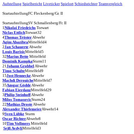
Aufstellung
Spielbericht
Liveticker
Spielort
Schiedsrichter
Teamvergleich
Startaufstellung
FC Fleckenberg/Gr. II
Startaufstellung
SV Schmallenberg/Fr. II
1
Nikolai Friedrichs
Torwart
Niclas Ettlich
Torwart
32
4
Thomas Tröster
Abwehr
Agim Abazibra
Mittelfeld
4
2
Jan Schauerte
Abwehr
Louis Barisic
Mittelfeld
5
32
Marius Bette
Mittelfeld
Dominik Kampka
Sturm
11
21
Johann Grobbel
Abwehr
Timo Schulte
Mittelfeld
9
15
Jost Hennecke
Abwehr
Machdi Derouiche
Mittelfeld
7
35
Ansgar Gödde
Abwehr
Fabian Eierdanz
Mittelfeld
29
3
Philip Steinhoff
Abwehr
Milos Tomasovic
Sturm
24
22
Mathias Droste
Abwehr
Alexander Thielemeier
Abwehr
14
9
Sven Lübke
Sturm
Oscar Richter
Abwehr
8
10
Tim Vollmers
Mittelfeld
Sejfi Avdyli
Mittelfeld
3