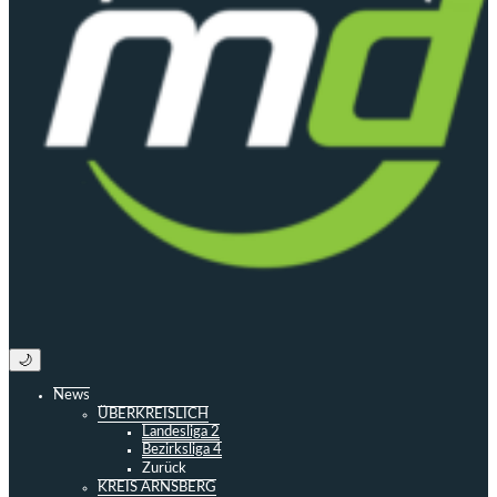
🌙
News
ÜBERKREISLICH
Landesliga 2
Bezirksliga 4
Zurück
KREIS ARNSBERG