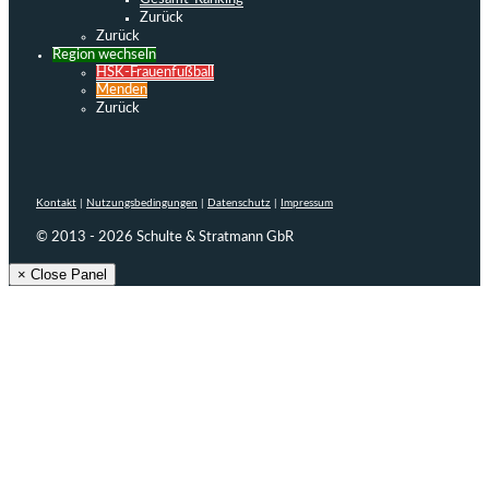
Zurück
Zurück
Region wechseln
HSK-Frauenfußball
Menden
Zurück
Kontakt
|
Nutzungsbedingungen
|
Datenschutz
|
Impressum
© 2013 - 2026 Schulte & Stratmann GbR
× Close Panel