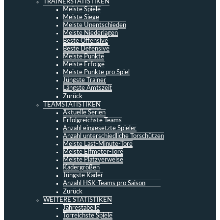
TRAINERSTATISTIKEN
Meiste Spiele
Meiste Siege
Meiste Unentschieden
Meiste Niederlagen
Beste Offensive
Beste Defensive
Meiste Punkte
Meiste Erfolge
Meiste Punkte pro Spiel
Jüngste Trainer
Längste Amtszeit
Zurück
TEAMSTATISTIKEN
Aktuelle Serien
Erfolgreichste Teams
Anzahl eingesetzte Spieler
Anzahl unterschiedliche Torschützen
Meiste Last-Minute-Tore
Meiste Elfmeter-Tore
Meiste Platzverweise
Kadergrößen
Jüngste Kader
Anzahl HSK-Teams pro Saison
Zurück
WEITERE STATISTIKEN
Jahrestabelle
Torreichste Spiele