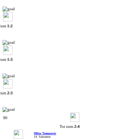
 zum
1:2
 zum
1:3
 zum
2:3
90
Tor zum
2:4
Milos Tomasovic
14. Saisontor