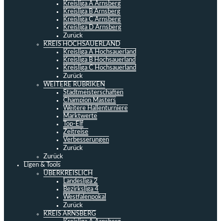
Kreisliga A Arnsberg
Kreisliga B Arnsberg
Kreisliga C Arnsberg
Kreisliga D Arnsberg
Zurück
KREIS HOCHSAUERLAND
Kreisliga A Hochsauerland
Kreisliga B Hochsauerland
Kreisliga C Hochsauerland
Zurück
WEITERE RUBRIKEN
Stadtmeisterschaften
Champion Masters
Weitere Hallenturniere
Marktwerte
Top-Elf
Zeitreise
Verbesserungen
Zurück
Zurück
Ligen & Tools
ÜBERKREISLICH
Landesliga 2
Bezirksliga 4
Westfalenpokal
Zurück
KREIS ARNSBERG