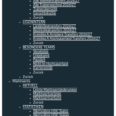
Alle Sommertransfers 2026|27
Alle Trainerwechsel 2026|27
Trainerübersicht
Gerüchteküche
Zurück
LIGENINTERN
Landesligatransfers 2026|27
Bezirksligatransfers 2026|27
Kreisliga A Arnsberg Transfers 2026|27
Kreisliga A Hochsauerland Transfers 2026|27
Zurück
BESONDERE TEAMS
Vereinslos
Unbekannt
Pausiert
Nicht im Hochsauerland
Karriereende
Zurück
Zurück
Marktwerte
AKTUELL
Letzte Marktwertänderungen
Marktwertsprünge
Marktwertverluste
Zurück
STATISTIKEN
Wertvollste HSK-Teams
Wertvollste HSK-Spieler