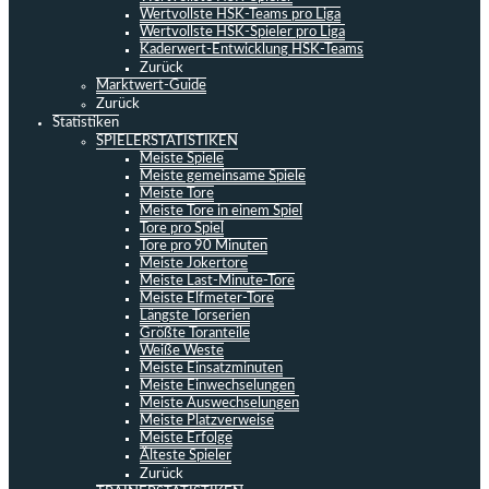
Wertvollste HSK-Teams pro Liga
Wertvollste HSK-Spieler pro Liga
Kaderwert-Entwicklung HSK-Teams
Zurück
Marktwert-Guide
Zurück
Statistiken
SPIELERSTATISTIKEN
Meiste Spiele
Meiste gemeinsame Spiele
Meiste Tore
Meiste Tore in einem Spiel
Tore pro Spiel
Tore pro 90 Minuten
Meiste Jokertore
Meiste Last-Minute-Tore
Meiste Elfmeter-Tore
Längste Torserien
Größte Toranteile
Weiße Weste
Meiste Einsatzminuten
Meiste Einwechselungen
Meiste Auswechselungen
Meiste Platzverweise
Meiste Erfolge
Älteste Spieler
Zurück