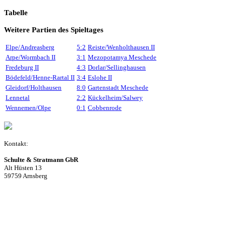
Tabelle
Weitere Partien des Spieltages
Elpe/Andreasberg
5:2
Reiste/Wenholthausen II
Arpe/Wormbach II
3:1
Mezopotamya Meschede
Fredeburg II
4:3
Dorlar/Sellinghausen
Bödefeld/Henne-Rartal II
3:4
Eslohe II
Gleidorf/Holthausen
8:0
Gartenstadt Meschede
Lennetal
2:2
Kückelheim/Salwey
Wennemen/Olpe
0:1
Cobbenrode
Kontakt:
Schulte & Stratmann GbR
Alt Hüsten 13
59759 Arnsberg
Beitrag einreichen