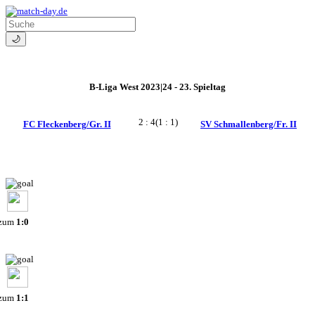
🌙
B-Liga West 2023|24 - 23. Spieltag
2 : 4
(1 : 1)
FC Fleckenberg/Gr. II
SV Schmallenberg/Fr. II
 zum
1:0
 zum
1:1