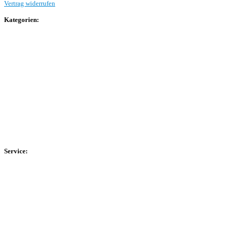
Vertrag widerrufen
Kategorien:
Allgemein
Landesliga 2
Bezirksliga 4
Kreisliga A Arnsberg
Kreisliga A Hochsauerland
Kreisliga B Arnsberg
Kreisliga B Hochsauerland
Kreisliga C Arnsberg
HSK-Kreisliga C West
HSK-Kreisliga C Ost
Kreisliga D Arnsberg
Service:
Spieltag
Spielerdatenbank
Transfers
Marktwerte
Statistiken
Gerüchte
Managerspiel