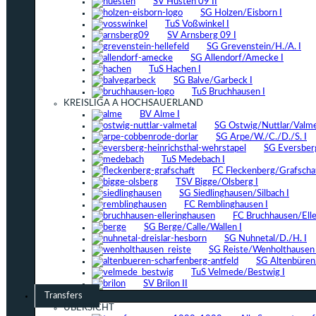
SV Hüsten 09 II
SG Holzen/Eisborn I
TuS Voßwinkel I
SV Arnsberg 09 I
SG Grevenstein/H./A. I
SG Allendorf/Amecke I
TuS Hachen I
SG Balve/Garbeck I
TuS Bruchhausen I
KREISLIGA A HOCHSAUERLAND
BV Alme I
SG Ostwig/Nuttlar/Valmet
SG Arpe/W./C./D./S. I
SG Eversber
TuS Medebach I
FC Fleckenberg/Grafschaf
TSV Bigge/Olsberg I
SG Siedlinghausen/Silbach I
FC Remblinghausen I
FC Bruchhausen/Elle
SG Berge/Calle/Wallen I
SG Nuhnetal/D./H. I
SG Reiste/Wenholthausen 
SG Altenbüren/
TuS Velmede/Bestwig I
SV Brilon II
Transfers
ÜBERSICHT