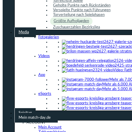
Torreichste Spiele
Geholte Punkte nach Rückständen
Verspielte Punkte nach Führungen
Torverteilung nach Spielphasen
Größte Aufholjagden
Zuschauerzahlen Bezirksliga
Media
Fotogalerien
Videos
Video: Fat
App
Mehr als 7.0
Mehr als 6.000 A
Mehr als 5.000 A
eSports
Spieltag
Mein match-day.de
ACCOUNT
Mein Account