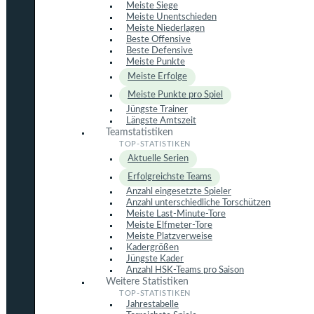
Meiste Siege
Meiste Unentschieden
Meiste Niederlagen
Beste Offensive
Beste Defensive
Meiste Punkte
Meiste Erfolge
Meiste Punkte pro Spiel
Jüngste Trainer
Längste Amtszeit
Teamstatistiken
Aktuelle Serien
Erfolgreichste Teams
Anzahl eingesetzte Spieler
Anzahl unterschiedliche Torschützen
Meiste Last-Minute-Tore
Meiste Elfmeter-Tore
Meiste Platzverweise
Kadergrößen
Jüngste Kader
Anzahl HSK-Teams pro Saison
Weitere Statistiken
Jahrestabelle