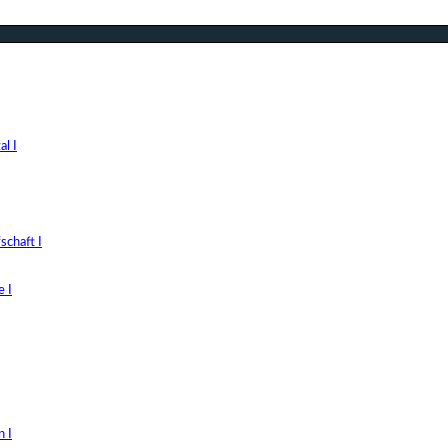
l I
chaft I
 I
 I