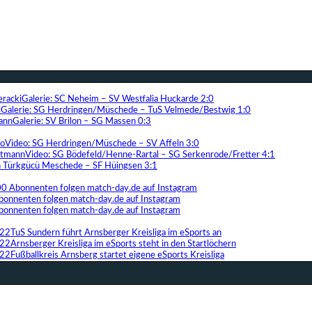
Galerie: SC Neheim – SV Westfalia Huckarde 2:0
Galerie: SG Herdringen/Müschede – TuS Velmede/Bestwig 1:0
Galerie: SV Brilon – SG Massen 0:3
Video: SG Herdringen/Müschede – SV Affeln 3:0
Video: SG Bödefeld/Henne-Rartal – SG Serkenrode/Fretter 4:1
ih Türkgücü Meschede – SF Hüingsen 3:1
00 Abonnenten folgen match-day.de auf Instagram
bonnenten folgen match-day.de auf Instagram
bonnenten folgen match-day.de auf Instagram
TuS Sundern führt Arnsberger Kreisliga im eSports an
Arnsberger Kreisliga im eSports steht in den Startlöchern
Fußballkreis Arnsberg startet eigene eSports Kreisliga