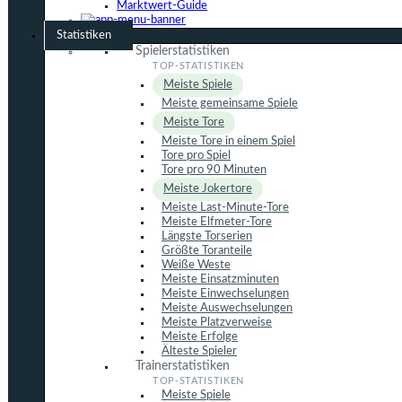
Marktwert-Guide
Statistiken
Spielerstatistiken
Meiste Spiele
Meiste gemeinsame Spiele
Meiste Tore
Meiste Tore in einem Spiel
Tore pro Spiel
Tore pro 90 Minuten
Meiste Jokertore
Meiste Last-Minute-Tore
Meiste Elfmeter-Tore
Längste Torserien
Größte Toranteile
Weiße Weste
Meiste Einsatzminuten
Meiste Einwechselungen
Meiste Auswechselungen
Meiste Platzverweise
Meiste Erfolge
Älteste Spieler
Trainerstatistiken
Meiste Spiele