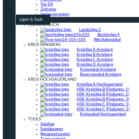
Top-Elf
Zeitreise
Verbesserungen
Ligen & Tools
ÜBERKREISLICH
Landesliga 2
Bezirksliga 4
Westfalenpokal
KREIS ARNSBERG
Kreisliga A Arnsberg
Kreisliga B Arnsberg
Kreisliga C Arnsberg
Kreisliga D Arnsberg
Kreispokal Arnsberg
Reservepokal Arnsberg
KREIS HOCHSAUERLAND
Kreisliga A Hochsauerland
HSK-Kreisliga B (Findungsr. 1)
HSK-Kreisliga B (Findungsr. 2)
HSK-Kreisliga B (Findungsr. 3)
HSK-Kreisliga C (Findungsr. 1)
HSK-Kreisliga C (Findungsr. 2)
Kreispokal Hochsauerland
TOOLS
Spieltag
Spielabsagen
Neuansetzungen