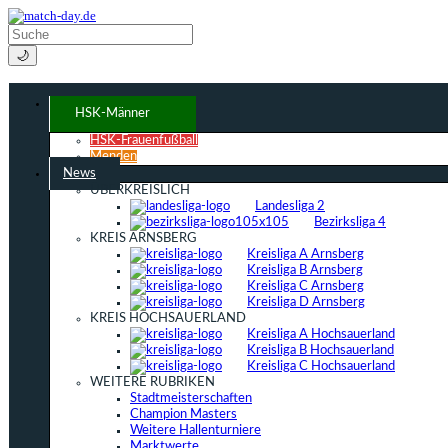
🌙
HSK-Männer
HSK-Frauenfußball
Menden
News
ÜBERKREISLICH
Landesliga 2
Bezirksliga 4
KREIS ARNSBERG
Kreisliga A Arnsberg
Kreisliga B Arnsberg
Kreisliga C Arnsberg
Kreisliga D Arnsberg
KREIS HOCHSAUERLAND
Kreisliga A Hochsauerland
Kreisliga B Hochsauerland
Kreisliga C Hochsauerland
WEITERE RUBRIKEN
Stadtmeisterschaften
Champion Masters
Weitere Hallenturniere
Marktwerte