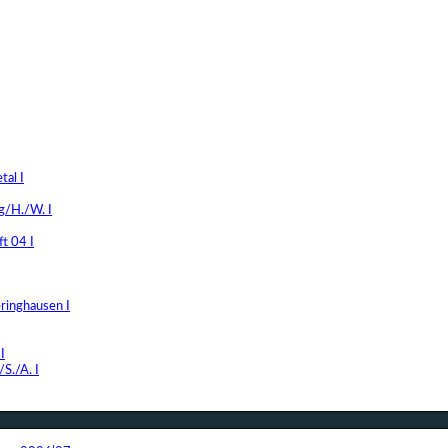
al I
g/H./W. I
t 04 I
ringhausen I
I
S./A. I