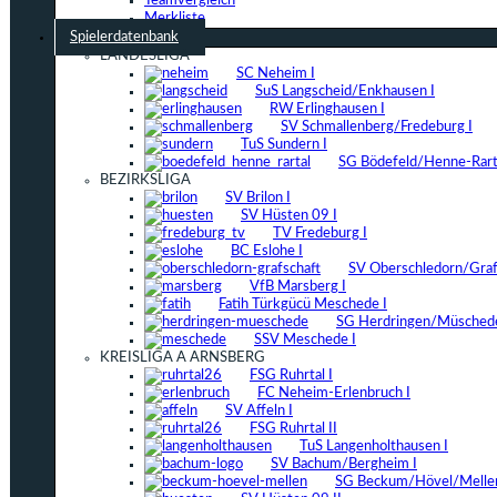
Teamvergleich
Merkliste
Spielerdatenbank
LANDESLIGA
SC Neheim I
SuS Langscheid/Enkhausen I
RW Erlinghausen I
SV Schmallenberg/Fredeburg I
TuS Sundern I
SG Bödefeld/Henne-Rarta
BEZIRKSLIGA
SV Brilon I
SV Hüsten 09 I
TV Fredeburg I
BC Eslohe I
SV Oberschledorn/Grafs
VfB Marsberg I
Fatih Türkgücü Meschede I
SG Herdringen/Müschede
SSV Meschede I
KREISLIGA A ARNSBERG
FSG Ruhrtal I
FC Neheim-Erlenbruch I
SV Affeln I
FSG Ruhrtal II
TuS Langenholthausen I
SV Bachum/Bergheim I
SG Beckum/Hövel/Mellen