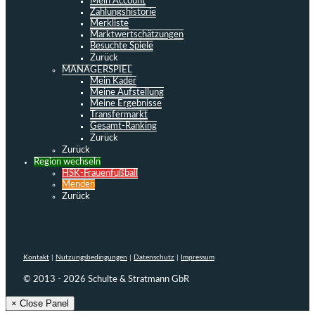
Mein Account
Zahlungshistorie
Merkliste
Marktwertschätzungen
Besuchte Spiele
Zurück
MANAGERSPIEL
Mein Kader
Meine Aufstellung
Meine Ergebnisse
Transfermarkt
Gesamt-Ranking
Zurück
Zurück
Region wechseln
HSK-Frauenfußball
Menden
Zurück
Kontakt
|
Nutzungsbedingungen
|
Datenschutz
|
Impressum
© 2013 - 2026 Schulte & Stratmann GbR
× Close Panel