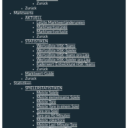
Zurück
Zurück
Marktwerte
AKTUELL
Letzte Marktwertänderungen
Marktwertsprünge
Marktwertverluste
Zurück
STATISTIKEN
Wertvollste HSK-Teams
Wertvollste HSK-Spieler
Wertvollste HSK-Teams pro Liga
Wertvollste HSK-Spieler pro Liga
Kaderwert-Entwicklung HSK-Teams
Zurück
Marktwert-Guide
Zurück
Statistiken
SPIELERSTATISTIKEN
Meiste Spiele
Meiste gemeinsame Spiele
Meiste Tore
Meiste Tore in einem Spiel
Tore pro Spiel
Tore pro 90 Minuten
Meiste Jokertore
Meiste Last-Minute-Tore