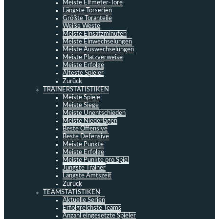
Meiste Elfmeter-Tore
Längste Torserien
Größte Toranteile
Weiße Weste
Meiste Einsatzminuten
Meiste Einwechselungen
Meiste Auswechselungen
Meiste Platzverweise
Meiste Erfolge
Älteste Spieler
Zurück
TRAINERSTATISTIKEN
Meiste Spiele
Meiste Siege
Meiste Unentschieden
Meiste Niederlagen
Beste Offensive
Beste Defensive
Meiste Punkte
Meiste Erfolge
Meiste Punkte pro Spiel
Jüngste Trainer
Längste Amtszeit
Zurück
TEAMSTATISTIKEN
Aktuelle Serien
Erfolgreichste Teams
Anzahl eingesetzte Spieler