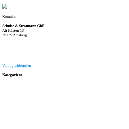
Kontakt:
Schulte & Stratmann GbR
Alt Hüsten 13
59759 Arnsberg
Beitrag einreichen
Vertrag widerrufen
Kategorien:
Allgemein
Landesliga 2
Bezirksliga 4
Kreisliga A Arnsberg
Kreisliga A Hochsauerland
Kreisliga B Arnsberg
Kreisliga B Hochsauerland
Kreisliga C Arnsberg
HSK-Kreisliga C West