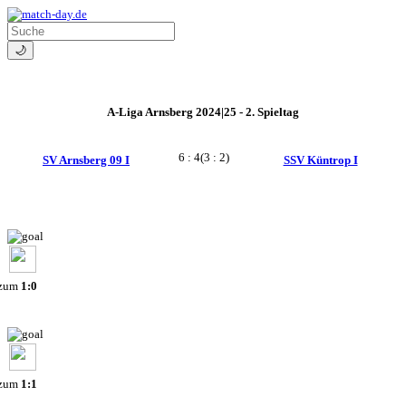
🌙
A-Liga Arnsberg 2024|25 - 2. Spieltag
6 : 4
(3 : 2)
SV Arnsberg 09 I
SSV Küntrop I
 zum
1:0
 zum
1:1