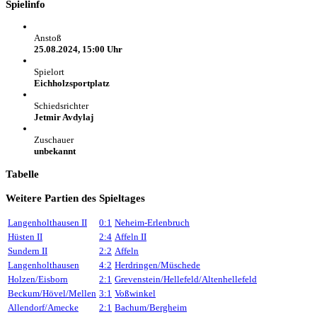
Spielinfo
Anstoß
25.08.2024, 15:00 Uhr
Spielort
Eichholzsportplatz
Schiedsrichter
Jetmir Avdylaj
Zuschauer
unbekannt
Tabelle
Weitere Partien des Spieltages
Langenholthausen II
0:1
Neheim-Erlenbruch
Hüsten II
2:4
Affeln II
Sundern II
2:2
Affeln
Langenholthausen
4:2
Herdringen/Müschede
Holzen/Eisborn
2:1
Grevenstein/Hellefeld/Altenhellefeld
Beckum/Hövel/Mellen
3:1
Voßwinkel
Allendorf/Amecke
2:1
Bachum/Bergheim