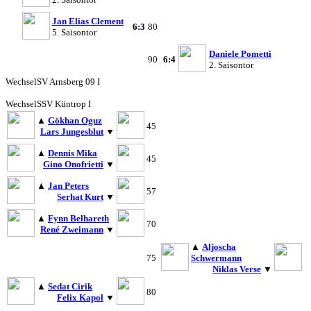
Jan Elias Clement
6:3
80
5. Saisontor
Daniele Pometti
90
6:4
2. Saisontor
Wechsel
SV Arnsberg 09 I
Wechsel
SSV Küntrop I
▲
Gökhan Oguz
45
Lars Jungesblut
▼
▲
Dennis Mika
45
Gino Onofrietti
▼
▲
Jan Peters
57
Serhat Kurt
▼
▲
Fynn Belhareth
70
René Zweimann
▼
▲
Aljoscha
75
Schwermann
Niklas Verse
▼
▲
Sedat Cirik
80
Felix Kapol
▼