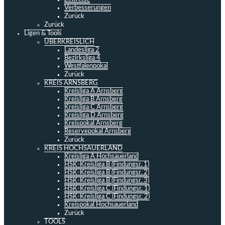
Verbesserungen
Zurück
Zurück
Ligen & Tools
ÜBERKREISLICH
Landesliga 2
Bezirksliga 4
Westfalenpokal
Zurück
KREIS ARNSBERG
Kreisliga A Arnsberg
Kreisliga B Arnsberg
Kreisliga C Arnsberg
Kreisliga D Arnsberg
Kreispokal Arnsberg
Reservepokal Arnsberg
Zurück
KREIS HOCHSAUERLAND
Kreisliga A Hochsauerland
HSK-Kreisliga B (Findungsr. 1)
HSK-Kreisliga B (Findungsr. 2)
HSK-Kreisliga B (Findungsr. 3)
HSK-Kreisliga C (Findungsr. 1)
HSK-Kreisliga C (Findungsr. 2)
Kreispokal Hochsauerland
Zurück
TOOLS