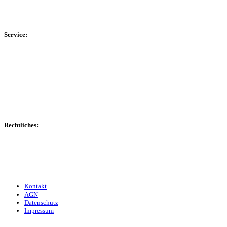
HSK-Kreisliga C Ost
Kreisliga D Arnsberg
Service:
Spieltag
Spielerdatenbank
Transfers
Marktwerte
Statistiken
Gerüchte
Managerspiel
Rechtliches:
Kontakt
Nutzungsbedingungen
Datenschutz
Impressum
Kontakt
AGN
Datenschutz
Impressum
© 2013 - 2026 match-day.de | Die aktuellsten News des Sauerlandfußballs