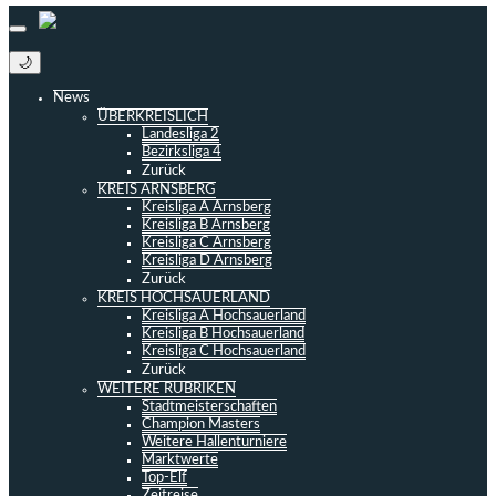
🌙
News
ÜBERKREISLICH
Landesliga 2
Bezirksliga 4
Zurück
KREIS ARNSBERG
Kreisliga A Arnsberg
Kreisliga B Arnsberg
Kreisliga C Arnsberg
Kreisliga D Arnsberg
Zurück
KREIS HOCHSAUERLAND
Kreisliga A Hochsauerland
Kreisliga B Hochsauerland
Kreisliga C Hochsauerland
Zurück
WEITERE RUBRIKEN
Stadtmeisterschaften
Champion Masters
Weitere Hallenturniere
Marktwerte
Top-Elf
Zeitreise