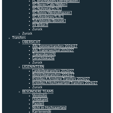
FC Bruchhausen/Elleringhausen I
SG Berge/Calle/Wallen I
SG Nuhnetal/D./H. I
SG Reiste/Wenholthausen I
SG Altenbüren/S./A. I
TuS Velmede/Bestwig I
SV Brilon II
Zurück
Zurück
Transfers
ÜBERSICHT
Alle Sommertransfers 2026|27
Alle Trainerwechsel 2026|27
Trainerübersicht
Gerüchteküche
Zurück
LIGENINTERN
Landesligatransfers 2026|27
Bezirksligatransfers 2026|27
Kreisliga A Arnsberg Transfers 2026|27
Kreisliga A Hochsauerland Transfers 2026|27
Zurück
BESONDERE TEAMS
Vereinslos
Unbekannt
Pausiert
Nicht im Hochsauerland
Karriereende