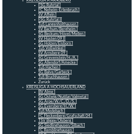
KREISLIGA A ARNSBERG
FSG Ruhrtal I
FC Neheim-Erlenbruch I
SV Affeln I
FSG Ruhrtal II
TuS Langenholthausen I
SV Bachum/Bergheim I
SG Beckum/Hövel/Mellen I
SV Hüsten 09 II
SG Holzen/Eisborn I
TuS Voßwinkel I
SV Arnsberg 09 I
SG Grevenstein/H./A. I
SG Allendorf/Amecke I
TuS Hachen I
SG Balve/Garbeck I
TuS Bruchhausen I
Zurück
KREISLIGA A HOCHSAUERLAND
BV Alme I
SG Ostwig/Nuttlar/Valmetal I
SG Arpe/W./C./D./S. I
SG Eversberg/H./W. I
TuS Medebach I
FC Fleckenberg/Grafschaft 04 I
TSV Bigge/Olsberg I
SG Siedlinghausen/Silbach I
FC Remblinghausen I