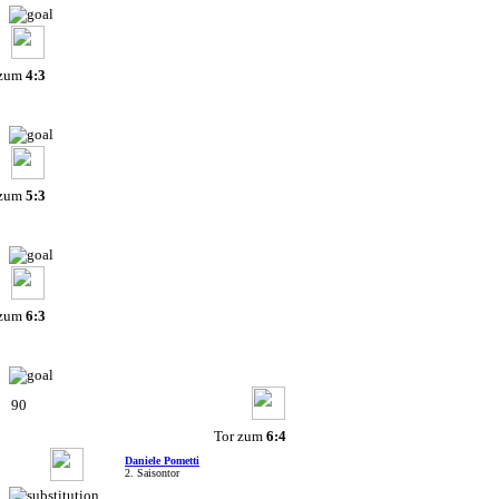
 zum
4:3
 zum
5:3
 zum
6:3
90
Tor zum
6:4
Daniele Pometti
2. Saisontor