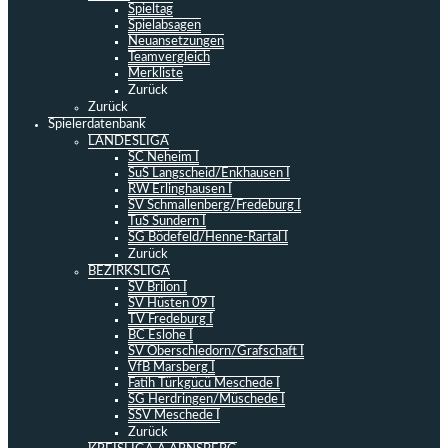
Spieltag
Spielabsagen
Neuansetzungen
Teamvergleich
Merkliste
Zurück
Zurück
Spielerdatenbank
LANDESLIGA
SC Neheim I
SuS Langscheid/Enkhausen I
RW Erlinghausen I
SV Schmallenberg/Fredeburg I
TuS Sundern I
SG Bödefeld/Henne-Rartal I
Zurück
BEZIRKSLIGA
SV Brilon I
SV Hüsten 09 I
TV Fredeburg I
BC Eslohe I
SV Oberschledorn/Grafschaft I
VfB Marsberg I
Fatih Türkgücü Meschede I
SG Herdringen/Müschede I
SSV Meschede I
Zurück