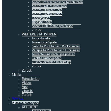
Anzahl unterschiedliche Torschützen
Meiste Last-Minute-Tore
Meiste Elfmeter-Tore
Meiste Platzverweise
Kadergrößen
Jüngste Kader
Anzahl HSK-Teams pro Saison
Zurück
WEITERE STATISTIKEN
Jahrestabelle
Torreichste Spiele
Geholte Punkte nach Rückständen
Verspielte Punkte nach Führungen
Torverteilung nach Spielphasen
Größte Aufholjagden
Zuschauerzahlen Bezirksliga
Zurück
Zurück
Media
Fotogalerien
Videos
App
eSports
Zurück
Spieltag
Mein match-day.de
ACCOUNT