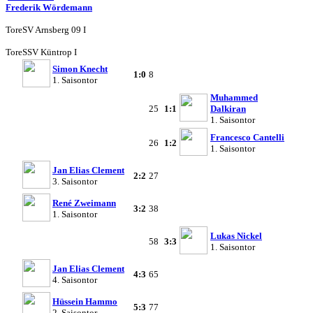
Frederik Wördemann
Tore
SV Arnsberg 09 I
Tore
SSV Küntrop I
Simon Knecht
1:0
8
1. Saisontor
Muhammed
25
1:1
Dalkiran
1. Saisontor
Francesco Cantelli
26
1:2
1. Saisontor
Jan Elias Clement
2:2
27
3. Saisontor
René Zweimann
3:2
38
1. Saisontor
Lukas Nickel
58
3:3
1. Saisontor
Jan Elias Clement
4:3
65
4. Saisontor
Hüssein Hammo
5:3
77
2. Saisontor