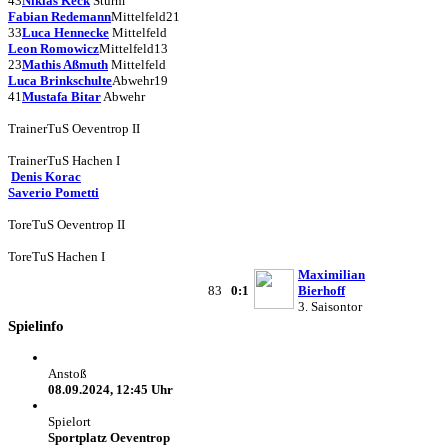
43
Niklas Keck
Sturm
Fabian Redemann
Mittelfeld
21
33
Luca Hennecke
Mittelfeld
Leon Romowicz
Mittelfeld
13
23
Mathis Aßmuth
Mittelfeld
Luca Brinkschulte
Abwehr
19
41
Mustafa Bitar
Abwehr
Trainer
TuS Oeventrop II
Trainer
TuS Hachen I
Denis Korac
Saverio Pometti
Tore
TuS Oeventrop II
Tore
TuS Hachen I
Maximilian
83
0:1
Bierhoff
3. Saisontor
Spielinfo
Anstoß
08.09.2024, 12:45 Uhr
Spielort
Sportplatz Oeventrop