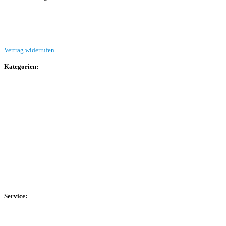
Beitrag einreichen
Vertrag widerrufen
Kategorien:
Allgemein
Landesliga 2
Bezirksliga 4
Kreisliga A Arnsberg
Kreisliga A Hochsauerland
Kreisliga B Arnsberg
Kreisliga B Hochsauerland
Kreisliga C Arnsberg
HSK-Kreisliga C West
HSK-Kreisliga C Ost
Kreisliga D Arnsberg
Service:
Spieltag
Spielerdatenbank