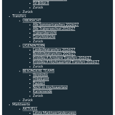
SV Brilon II
Zurück
Zurück
Transfers
ÜBERSICHT
Alle Sommertransfers 2026|27
Alle Trainerwechsel 2026|27
Trainerübersicht
Gerüchteküche
Zurück
LIGENINTERN
Landesligatransfers 2026|27
Bezirksligatransfers 2026|27
Kreisliga A Arnsberg Transfers 2026|27
Kreisliga A Hochsauerland Transfers 2026|27
Zurück
BESONDERE TEAMS
Vereinslos
Unbekannt
Pausiert
Nicht im Hochsauerland
Karriereende
Zurück
Zurück
Marktwerte
AKTUELL
Letzte Marktwertänderungen