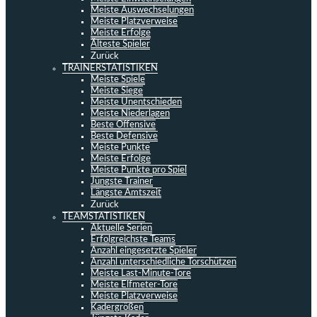
Meiste Auswechselungen
Meiste Platzverweise
Meiste Erfolge
Älteste Spieler
Zurück
TRAINERSTATISTIKEN
Meiste Spiele
Meiste Siege
Meiste Unentschieden
Meiste Niederlagen
Beste Offensive
Beste Defensive
Meiste Punkte
Meiste Erfolge
Meiste Punkte pro Spiel
Jüngste Trainer
Längste Amtszeit
Zurück
TEAMSTATISTIKEN
Aktuelle Serien
Erfolgreichste Teams
Anzahl eingesetzte Spieler
Anzahl unterschiedliche Torschützen
Meiste Last-Minute-Tore
Meiste Elfmeter-Tore
Meiste Platzverweise
Kadergrößen