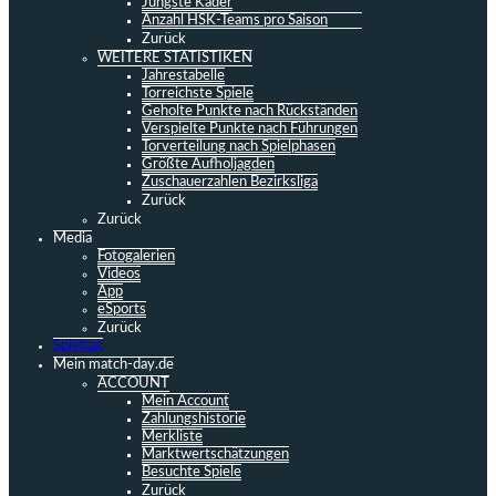
Jüngste Kader
Anzahl HSK-Teams pro Saison
Zurück
WEITERE STATISTIKEN
Jahrestabelle
Torreichste Spiele
Geholte Punkte nach Rückständen
Verspielte Punkte nach Führungen
Torverteilung nach Spielphasen
Größte Aufholjagden
Zuschauerzahlen Bezirksliga
Zurück
Zurück
Media
Fotogalerien
Videos
App
eSports
Zurück
Spieltag
Mein match-day.de
ACCOUNT
Mein Account
Zahlungshistorie
Merkliste
Marktwertschätzungen
Besuchte Spiele
Zurück