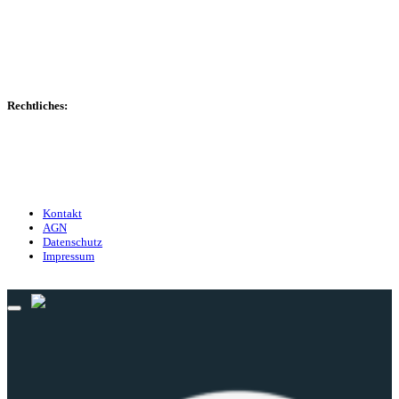
Transfers
Marktwerte
Statistiken
Gerüchte
Managerspiel
Rechtliches:
Kontakt
Nutzungsbedingungen
Datenschutz
Impressum
Kontakt
AGN
Datenschutz
Impressum
© 2013 - 2026 match-day.de | Die aktuellsten News des Sauerlandfußballs