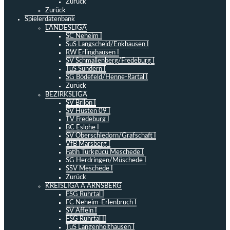
Zurück
Zurück
Spielerdatenbank
LANDESLIGA
SC Neheim I
SuS Langscheid/Enkhausen I
RW Erlinghausen I
SV Schmallenberg/Fredeburg I
TuS Sundern I
SG Bödefeld/Henne-Rartal I
Zurück
BEZIRKSLIGA
SV Brilon I
SV Hüsten 09 I
TV Fredeburg I
BC Eslohe I
SV Oberschledorn/Grafschaft I
VfB Marsberg I
Fatih Türkgücü Meschede I
SG Herdringen/Müschede I
SSV Meschede I
Zurück
KREISLIGA A ARNSBERG
FSG Ruhrtal I
FC Neheim-Erlenbruch I
SV Affeln I
FSG Ruhrtal II
TuS Langenholthausen I