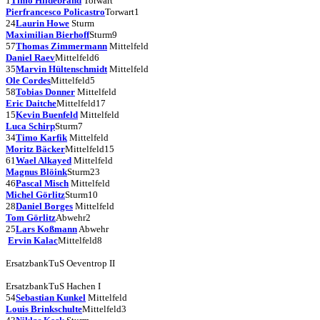
1
Timo Hildebrand
Torwart
Pierfrancesco Policastro
Torwart
1
24
Laurin Howe
Sturm
Maximilian Bierhoff
Sturm
9
57
Thomas Zimmermann
Mittelfeld
Daniel Raev
Mittelfeld
6
35
Marvin Hültenschmidt
Mittelfeld
Ole Cordes
Mittelfeld
5
58
Tobias Donner
Mittelfeld
Eric Daitche
Mittelfeld
17
15
Kevin Buenfeld
Mittelfeld
Luca Schirp
Sturm
7
34
Timo Karfik
Mittelfeld
Moritz Bäcker
Mittelfeld
15
61
Wael Alkayed
Mittelfeld
Magnus Blöink
Sturm
23
46
Pascal Misch
Mittelfeld
Michel Görlitz
Sturm
10
28
Daniel Borges
Mittelfeld
Tom Görlitz
Abwehr
2
25
Lars Koßmann
Abwehr
Ervin Kalac
Mittelfeld
8
Ersatzbank
TuS Oeventrop II
Ersatzbank
TuS Hachen I
54
Sebastian Kunkel
Mittelfeld
Louis Brinkschulte
Mittelfeld
3