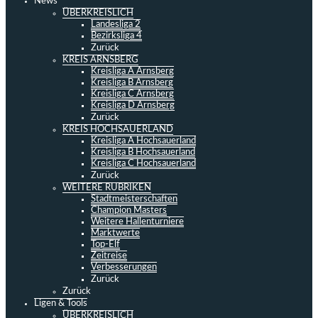
News
ÜBERKREISLICH
Landesliga 2
Bezirksliga 4
Zurück
KREIS ARNSBERG
Kreisliga A Arnsberg
Kreisliga B Arnsberg
Kreisliga C Arnsberg
Kreisliga D Arnsberg
Zurück
KREIS HOCHSAUERLAND
Kreisliga A Hochsauerland
Kreisliga B Hochsauerland
Kreisliga C Hochsauerland
Zurück
WEITERE RUBRIKEN
Stadtmeisterschaften
Champion Masters
Weitere Hallenturniere
Marktwerte
Top-Elf
Zeitreise
Verbesserungen
Zurück
Zurück
Ligen & Tools
ÜBERKREISLICH