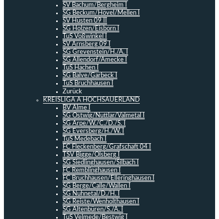
SV Bachum/Bergheim I
SG Beckum/Hövel/Mellen I
SV Hüsten 09 II
SG Holzen/Eisborn I
TuS Voßwinkel I
SV Arnsberg 09 I
SG Grevenstein/H./A. I
SG Allendorf/Amecke I
TuS Hachen I
SG Balve/Garbeck I
TuS Bruchhausen I
Zurück
KREISLIGA A HOCHSAUERLAND
BV Alme I
SG Ostwig/Nuttlar/Valmetal I
SG Arpe/W./C./D./S. I
SG Eversberg/H./W. I
TuS Medebach I
FC Fleckenberg/Grafschaft 04 I
TSV Bigge/Olsberg I
SG Siedlinghausen/Silbach I
FC Remblinghausen I
FC Bruchhausen/Elleringhausen I
SG Berge/Calle/Wallen I
SG Nuhnetal/D./H. I
SG Reiste/Wenholthausen I
SG Altenbüren/S./A. I
TuS Velmede/Bestwig I