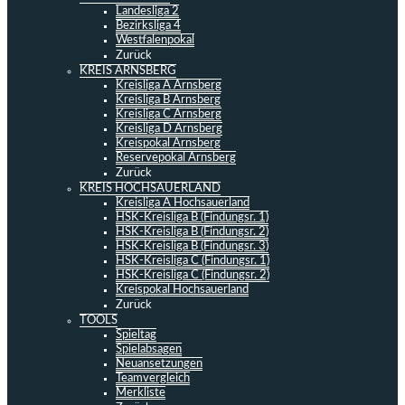
Landesliga 2
Bezirksliga 4
Westfalenpokal
Zurück
KREIS ARNSBERG
Kreisliga A Arnsberg
Kreisliga B Arnsberg
Kreisliga C Arnsberg
Kreisliga D Arnsberg
Kreispokal Arnsberg
Reservepokal Arnsberg
Zurück
KREIS HOCHSAUERLAND
Kreisliga A Hochsauerland
HSK-Kreisliga B (Findungsr. 1)
HSK-Kreisliga B (Findungsr. 2)
HSK-Kreisliga B (Findungsr. 3)
HSK-Kreisliga C (Findungsr. 1)
HSK-Kreisliga C (Findungsr. 2)
Kreispokal Hochsauerland
Zurück
TOOLS
Spieltag
Spielabsagen
Neuansetzungen
Teamvergleich
Merkliste