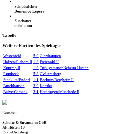
Schiedsrichter
Domenico Lepera
Zuschauer
unbekannt
Tabelle
Weitere Partien des Spieltages
Westenfeld
5:0
Gierskämpen
Holzen/Eisborn II
1:3
Freienohl II
Küntrop II
1:3
Türkiyemspor Neheim-Hüsten
Rumbeck
5:3
GW Arnsberg
Stockum/Endorf
1:1
Bachum/Bergheim II
Bruchhausen
3:0
Korriku
Balve/Garbeck
3:1
Herdringen/Müschede II
Kontakt:
Schulte & Stratmann GbR
Alt Hüsten 13
59759 Arnsberg