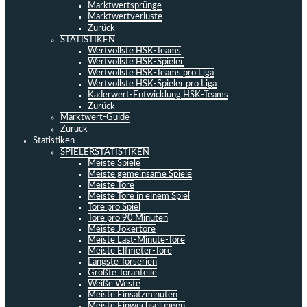
Marktwertsprünge
Marktwertverluste
Zurück
STATISTIKEN
Wertvollste HSK-Teams
Wertvollste HSK-Spieler
Wertvollste HSK-Teams pro Liga
Wertvollste HSK-Spieler pro Liga
Kaderwert-Entwicklung HSK-Teams
Zurück
Marktwert-Guide
Zurück
Statistiken
SPIELERSTATISTIKEN
Meiste Spiele
Meiste gemeinsame Spiele
Meiste Tore
Meiste Tore in einem Spiel
Tore pro Spiel
Tore pro 90 Minuten
Meiste Jokertore
Meiste Last-Minute-Tore
Meiste Elfmeter-Tore
Längste Torserien
Größte Toranteile
Weiße Weste
Meiste Einsatzminuten
Meiste Einwechselungen