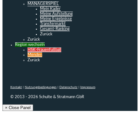
MANAGERSPIEL
Mein Kader
Meine Aufstellung
Meine Ergebnisse
Transfermarkt
Gesamt-Ranking
Zurück
Zurück
Region wechseln
HSK-Frauenfußball
Menden
Zurück
Kontakt
|
Nutzungsbedingungen
|
Datenschutz
|
Impressum
© 2013 - 2026 Schulte & Stratmann GbR
× Close Panel