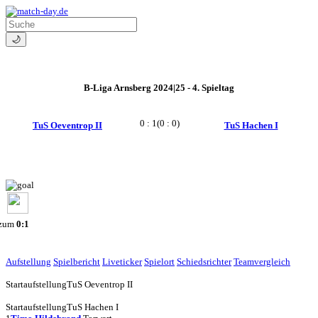
🌙
B-Liga Arnsberg 2024|25 - 4. Spieltag
0 : 1
(0 : 0)
TuS Oeventrop II
TuS Hachen I
 zum
0:1
Aufstellung
Spielbericht
Liveticker
Spielort
Schiedsrichter
Teamvergleich
Startaufstellung
TuS Oeventrop II
Startaufstellung
TuS Hachen I